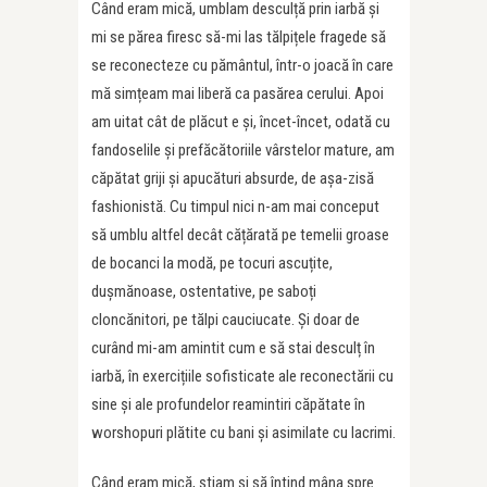
Când eram mică, umblam desculță prin iarbă și
mi se părea firesc să-mi las tălpițele fragede să
se reconecteze cu pământul, într-o joacă în care
mă simțeam mai liberă ca pasărea cerului. Apoi
am uitat cât de plăcut e și, încet-încet, odată cu
fandoselile și prefăcătoriile vârstelor mature, am
căpătat griji și apucături absurde, de așa-zisă
fashionistă. Cu timpul nici n-am mai conceput
să umblu altfel decât cățărată pe temelii groase
de bocanci la modă, pe tocuri ascuțite,
dușmănoase, ostentative, pe saboți
cloncănitori, pe tălpi cauciucate. Și doar de
curând mi-am amintit cum e să stai desculț în
iarbă, în exercițiile sofisticate ale reconectării cu
sine și ale profundelor reamintiri căpătate în
worshopuri plătite cu bani și asimilate cu lacrimi.
Când eram mică, știam și să întind mâna spre