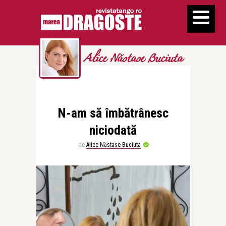
Alice Năstase Buciuta
N-am să îmbătrânesc
niciodată
de
Alice Năstase Buciuta