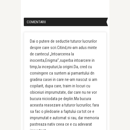
COMENTARII
Dai o putere de seductie tuturor lucrurilor
despre care scri.Citind,mi-am adus minte
de cantecul „Intoarcerea la
inocenta,Enigma”,superba intoarcere in
timp,la inceputuri,la origini.Da, cred cu
convingere ca suntem ai pamantului dn
gradina casei in care ne-am nascut si am
copilarit, dupa care, traim in locuri cu
obiceiuri imprumutate, dar care nu ne vor
bucura niciodata pe deplin.Ma bucura
aceasta reasezare a tuturor lucrurilor, fara
sa fac o pledoarie a faptului ca tot ce e
imprumutat e automat si rau, dar memoria
pastreaza nativ ceea ce e cu adevarat