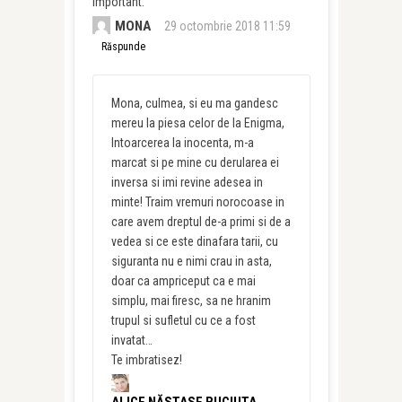
important.
MONA
29 octombrie 2018 11:59
Răspunde
Mona, culmea, si eu ma gandesc
mereu la piesa celor de la Enigma,
Intoarcerea la inocenta, m-a
marcat si pe mine cu derularea ei
inversa si imi revine adesea in
minte! Traim vremuri norocoase in
care avem dreptul de-a primi si de a
vedea si ce este dinafara tarii, cu
siguranta nu e nimi crau in asta,
doar ca ampriceput ca e mai
simplu, mai firesc, sa ne hranim
trupul si sufletul cu ce a fost
invatat…
Te imbratisez!
ALICE NĂSTASE BUCIUTA