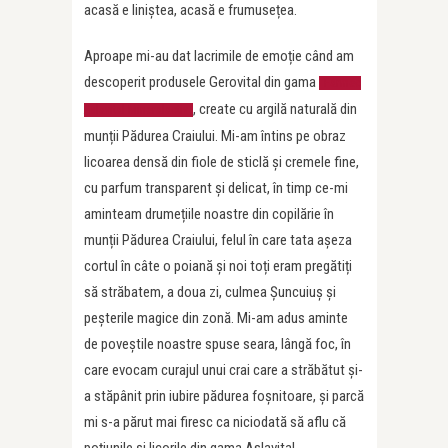
acasă e liniștea, acasă e frumusețea.
Aproape mi-au dat lacrimile de emoție când am
descoperit produsele Gerovital din gama
Farmec
, create cu argilă naturală din
Aslavital Mineralactiv
munții Pădurea Craiului. Mi-am întins pe obraz
licoarea densă din fiole de sticlă și cremele fine,
cu parfum transparent și delicat, în timp ce-mi
aminteam drumețiile noastre din copilărie în
munții Pădurea Craiului, felul în care tata așeza
cortul în câte o poiană și noi toți eram pregătiți
să străbatem, a doua zi, culmea Șuncuiuș și
peșterile magice din zonă. Mi-am adus aminte
de poveștile noastre spuse seara, lângă foc, în
care evocam curajul unui crai care a străbătut și-
a stăpânit prin iubire pădurea foșnitoare, și parcă
mi s-a părut mai firesc ca niciodată să aflu că
poțiunile și licorile din gama Aslavital