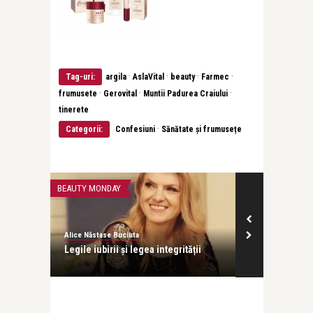
·
·
·
·
Tag-uri:
argila
AslaVital
beauty
Farmec
·
·
·
frumusete
Gerovital
Muntii Padurea Craiului
tinerete
·
Categorii:
Confesiuni
Sănătate și frumusețe
BEAUTY MONDAY
BEAUTY MONDAY
Alice Năstase Buciuta
Alice Năstase B
Legile iubirii și legea integrității
Fără-de-care