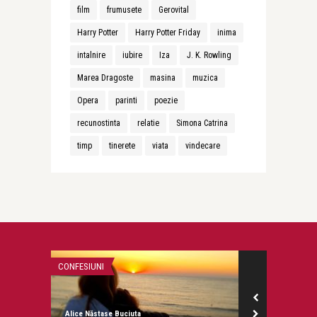
film
frumusete
Gerovital
Harry Potter
Harry Potter Friday
inima
intalnire
iubire
Iza
J. K. Rowling
Marea Dragoste
masina
muzica
Opera
parinti
poezie
recunostinta
relatie
Simona Catrina
timp
tinerete
viata
vindecare
CONFESIUNI
CONFESIUNI
Alice Năstase Buciuta
Alice Năstase B