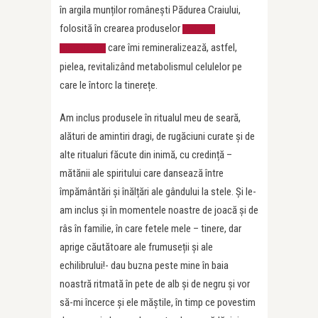
în argila munților românești Pădurea Craiului,
folosită în crearea produselor
Aslavital
care îmi remineralizează, astfel,
Mineralactiv
pielea, revitalizând metabolismul celulelor pe
care le întorc la tinerețe.
Am inclus produsele în ritualul meu de seară,
alături de amintiri dragi, de rugăciuni curate și de
alte ritualuri făcute din inimă, cu credință –
mătănii ale spiritului care dansează între
împământări și înălțări ale gândului la stele. Și le-
am inclus și în momentele noastre de joacă și de
râs în familie, în care fetele mele – tinere, dar
aprige căutătoare ale frumuseții și ale
echilibrului!- dau buzna peste mine în baia
noastră ritmată în pete de alb și de negru și vor
să-mi încerce și ele măștile, în timp ce povestim