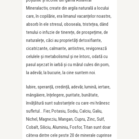
Mineralactiv, create din argila naturală a locului
care, în copilărie, era limanul vacanțelor noastre,
absorb în ele stresul, oboseala, tristețea, dând
tenului o infuzie de tinerețe, de prospețime, de
naturalețe, căci au proprietăți detoxifiante,
cicatrizante, calmante, antistres, revigorează
celulele și metabolismul și ne întorc, odată cu
pasul așezat în iarbă și cu mărul cules din pom,
la adevăr, la bucurie, la cine suntem noi.
Iubire, speranță, credință, adevăr, lumină, iertare,
mângâiere, înțelegere, puritate, bunătate,
învățătură sunt substanțele cu care-mi hrănesc
sufletul… Fier, Potasiu, Sodiu, Calciu, Galiu,
Nichel, Magneziu, Mangan, Cupru, Zinc, Sulf,
Cobalt, Siliciu, Aluminiu, Fosfor, Titan sunt doar
câteva dintre cele peste 20 de minerale cuprinse