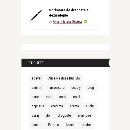
Scrisoare de dragoste si
deznadejde
de
Alice Năstase Buciuta
ETICHETE
adevar
Alice Nastase Buciuta
amintiri
aniversare
beauty
blog
carte
carti
copii
copil
copilarie
credinta
crema
cuplu
curaj
dor
dragoste
emisiune
familie
Farmec
femei
fericire