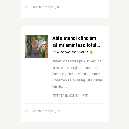
30 noiembrie 2020, 16:16
Abia atunci când am
să-mi amintesc totul…
de
Alice Năstase Buciuta
Tweet Mă flendur prin univers de
vreo câteva vieți bune-nebune
încoace și încerc să mă dumiresc
unde trebuie să ajung. Una dintre
întrebările ..
CITEȘTE ÎN CONTINUARE
16 octombrie 2020, 09:10