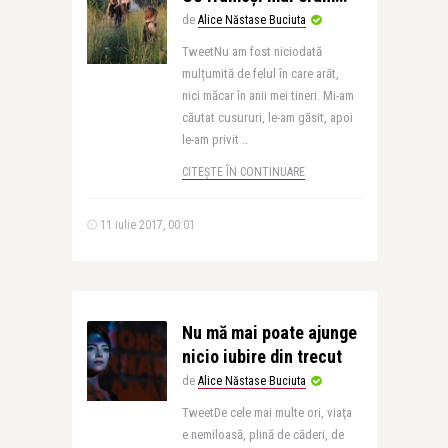
de
Alice Năstase Buciuta
TweetNu am fost niciodată
mulțumită de felul în care arăt,
nici măcar în anii mei tineri. Mi-am
căutat cusururi, le-am găsit, apoi
le-am privit ..
CITEȘTE ÎN CONTINUARE
11 iulie 2017, 00:01
Nu mă mai poate ajunge
nicio iubire din trecut
de
Alice Năstase Buciuta
TweetDe cele mai multe ori, viaţa
e nemiloasă, plină de căderi, de