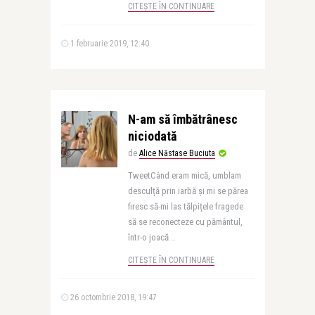
CITEȘTE ÎN CONTINUARE
1 februarie 2019, 12:40
N-am să îmbătrânesc
niciodată
de
Alice Năstase Buciuta
TweetCând eram mică, umblam
desculță prin iarbă și mi se părea
firesc să-mi las tălpițele fragede
să se reconecteze cu pământul,
într-o joacă ..
CITEȘTE ÎN CONTINUARE
26 octombrie 2018, 19:47