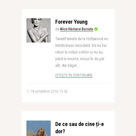
Forever Young
de
Alice Năstase Buciuta
TweetFemeile de la Hollywood nu
îmbătrânesc niciodată. Ele nu fac
riduri la colţul ochilor şi nu au,
până la moarte, niciun fir de păr
alb. Am băgat ..
CITEȘTE ÎN CONTINUARE
18 octombrie 2016, 15:02
De ce sau de cine ți-e
dor?