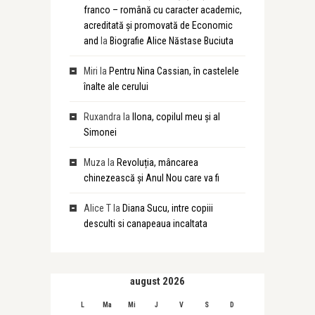
franco – română cu caracter academic,
acreditată și promovată de Economic
and
la
Biografie Alice Năstase Buciuta
Miri
la
Pentru Nina Cassian, în castelele
înalte ale cerului
Ruxandra
la
Ilona, copilul meu și al
Simonei
Muza
la
Revoluția, mâncarea
chinezească și Anul Nou care va fi
Alice T
la
Diana Sucu, intre copiii
desculti si canapeaua incaltata
august 2026
L
Ma
Mi
J
V
S
D