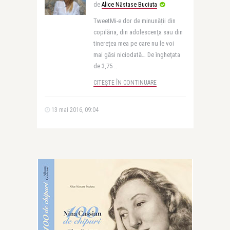
de
Alice Năstase Buciuta
TweetMi-e dor de minunății din
copilăria, din adolescenţa sau din
tinerețea mea pe care nu le voi
mai găsi niciodată… De îngheţata
de 3,75 ..
CITEȘTE ÎN CONTINUARE
13 mai 2016, 09:04