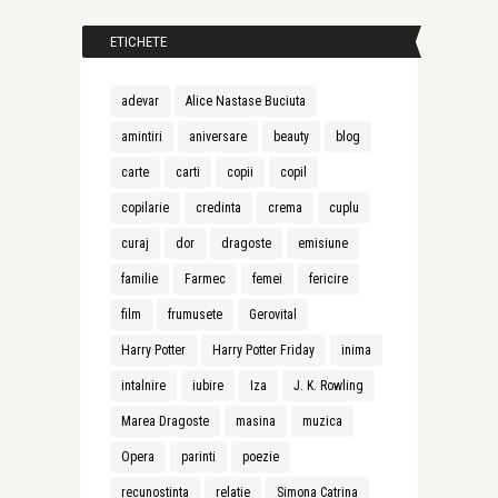
ETICHETE
adevar
Alice Nastase Buciuta
amintiri
aniversare
beauty
blog
carte
carti
copii
copil
copilarie
credinta
crema
cuplu
curaj
dor
dragoste
emisiune
familie
Farmec
femei
fericire
film
frumusete
Gerovital
Harry Potter
Harry Potter Friday
inima
intalnire
iubire
Iza
J. K. Rowling
Marea Dragoste
masina
muzica
Opera
parinti
poezie
recunostinta
relatie
Simona Catrina