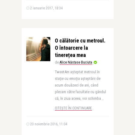
2 ianuarie 2017, 18:34
O călătorie cu metroul.
O întoarcere la
tinerețea mea
de
Alice Năstase Buciuta
TweetAm aşteptat metroul în
staţie cu emoţia aşteptării de
acum douăzeci de ani, când
plecam către facultate cu gândul
că, în ziua aceea, voi schimba ..
CITEȘTE ÎN CONTINUARE
23 noiembrie 2016, 11:04