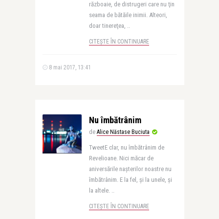
războaie, de distrugeri care nu ţin
seama de bătăile inimii. Alteori,
doar tinereţea, ..
CITEȘTE ÎN CONTINUARE
8 mai 2017, 13:41
Nu îmbătrânim
de
Alice Năstase Buciuta
TweetE clar, nu îmbătrânim de
Revelioane. Nici măcar de
aniversările naşterilor noastre nu
îmbătrânim. E la fel, şi la unele, şi
la altele. ..
CITEȘTE ÎN CONTINUARE