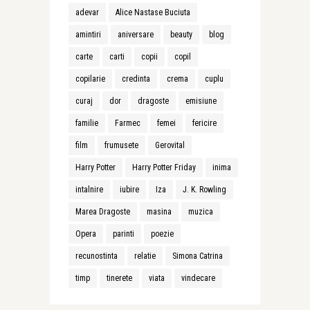
adevar
Alice Nastase Buciuta
amintiri
aniversare
beauty
blog
carte
carti
copii
copil
copilarie
credinta
crema
cuplu
curaj
dor
dragoste
emisiune
familie
Farmec
femei
fericire
film
frumusete
Gerovital
Harry Potter
Harry Potter Friday
inima
intalnire
iubire
Iza
J. K. Rowling
Marea Dragoste
masina
muzica
Opera
parinti
poezie
recunostinta
relatie
Simona Catrina
timp
tinerete
viata
vindecare