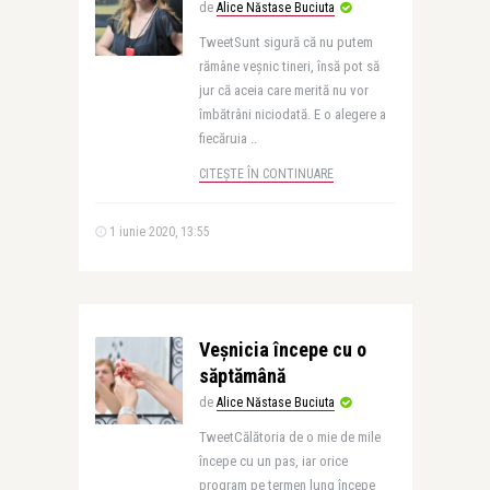
de
Alice Năstase Buciuta
TweetSunt sigură că nu putem
rămâne veșnic tineri, însă pot să
jur că aceia care merită nu vor
îmbătrâni niciodată. E o alegere a
fiecăruia ..
CITEȘTE ÎN CONTINUARE
1 iunie 2020, 13:55
Veșnicia începe cu o
săptămână
de
Alice Năstase Buciuta
TweetCălătoria de o mie de mile
începe cu un pas, iar orice
program pe termen lung începe