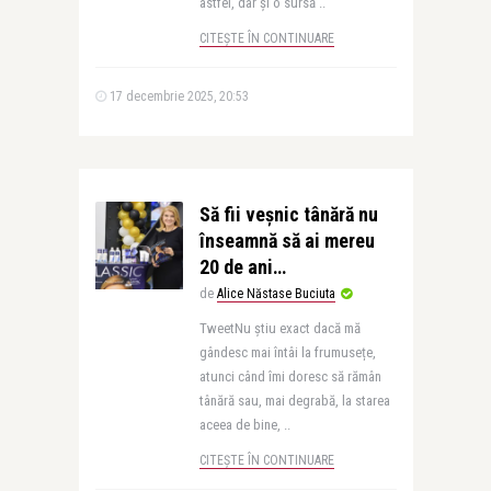
astfel, dar și o sursă ..
CITEȘTE ÎN CONTINUARE
17 decembrie 2025, 20:53
Să fii veșnic tânără nu
înseamnă să ai mereu
20 de ani…
de
Alice Năstase Buciuta
TweetNu știu exact dacă mă
gândesc mai întâi la frumusețe,
atunci când îmi doresc să rămân
tânără sau, mai degrabă, la starea
aceea de bine, ..
CITEȘTE ÎN CONTINUARE