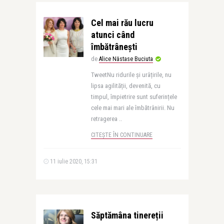
Cel mai rău lucru
atunci când
îmbătrânești
de
Alice Năstase Buciuta
TweetNu ridurile și urâțirile, nu
lipsa agilității, devenită, cu
timpul, împietrire sunt suferințele
cele mai mari ale îmbătrânirii. Nu
retragerea ..
CITEȘTE ÎN CONTINUARE
11 iulie 2020, 15:31
Săptămâna tinereții