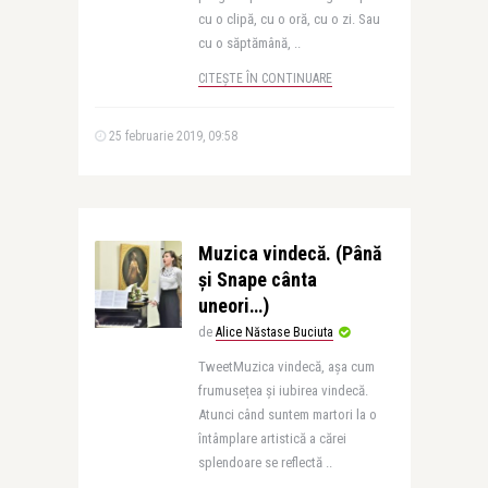
cu o clipă, cu o oră, cu o zi. Sau
cu o săptămână, ..
CITEȘTE ÎN CONTINUARE
25 februarie 2019, 09:58
Muzica vindecă. (Până
și Snape cânta
uneori…)
de
Alice Năstase Buciuta
TweetMuzica vindecă, așa cum
frumusețea și iubirea vindecă.
Atunci când suntem martori la o
întâmplare artistică a cărei
splendoare se reflectă ..