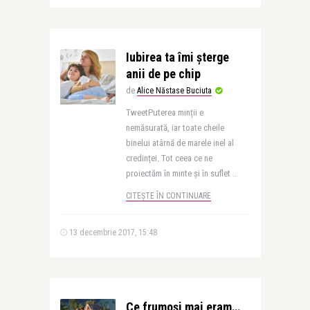
Iubirea ta îmi șterge
anii de pe chip
de
Alice Năstase Buciuta
TweetPuterea minții e
nemăsurată, iar toate cheile
binelui atârnă de marele inel al
credinței. Tot ceea ce ne
proiectăm în minte și în suflet ..
CITEȘTE ÎN CONTINUARE
13 decembrie 2017, 15:48
Ce frumoși mai eram…