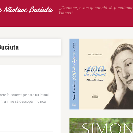
e Năstase Buciuta
„Doamne, n-am genunchi să-ți mulțum
Isanos“
Buciuta
ere în concert pe care nu le mai
pentru mine să descopăr muzică