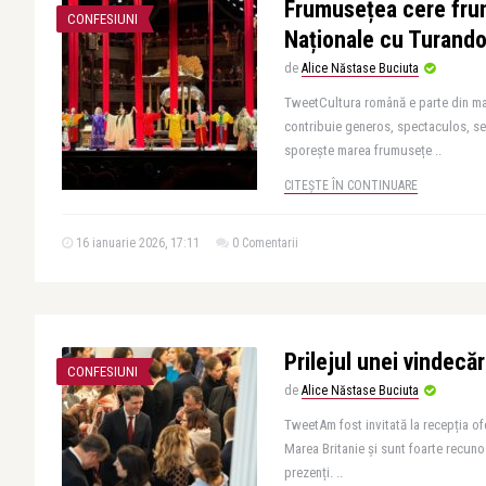
Frumusețea cere frum
CONFESIUNI
Naționale cu Turando
de
Alice Năstase Buciuta
TweetCultura română e parte din mar
contribuie generos, spectaculos, se
sporește marea frumusețe ..
CITEȘTE ÎN CONTINUARE
16 ianuarie 2026, 17:11
0 Comentarii
Prilejul unei vindecăr
CONFESIUNI
de
Alice Năstase Buciuta
TweetAm fost invitată la recepția o
Marea Britanie și sunt foarte recuno
prezenți. ..