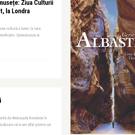
usețe: Ziua Culturii
t, la Londra
ea cultură a lumii, la care
mnificativ. Splendoarea ei
i
ferită de Ambasada României în
scătoare că m-am aflat printre cei