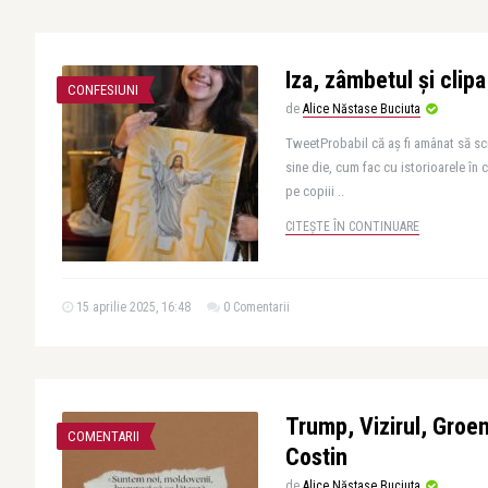
Iza, zâmbetul și clipa
CONFESIUNI
de
Alice Năstase Buciuta
TweetProbabil că aș fi amânat să sc
sine die, cum fac cu istorioarele în
pe copiii ..
CITEȘTE ÎN CONTINUARE
15 aprilie 2025, 16:48
0 Comentarii
Trump, Vizirul, Groen
COMENTARII
Costin
de
Alice Năstase Buciuta