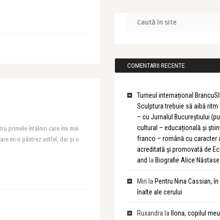
COMENTARII RECENTE
Turneul internațional BrancuSI
Sculptura trebuie să aibă rit
– cu Jurnalul Bucureștiului (pu
cultural – educațională și știin
u primele întâlniri care îmi mai
franco – română cu caracter
are mi-o păstrez astfel, dar și o
acreditată și promovată de 
and
la
Biografie Alice Năstase
Miri
la
Pentru Nina Cassian, în
înalte ale cerului
Ruxandra
la
Ilona, copilul meu 