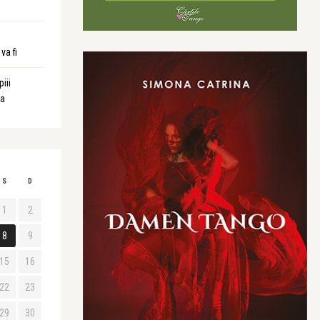
va fi
iii
ta
S
D
1
2
8
9
15
16
22
23
29
30