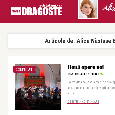
Alic
Articole de:
Alice Năstase 
𝐃𝐨𝐮𝐚̆ 𝐨𝐩𝐞𝐫𝐞 𝐧𝐨𝐢
CONFESIUNI
de
Alice Năstase Buciuta
Tweet Am ascultat în martie două op
ascultasem niciodată în viață, iar 
nouă, ..
CITEȘTE ÎN CONTINUARE