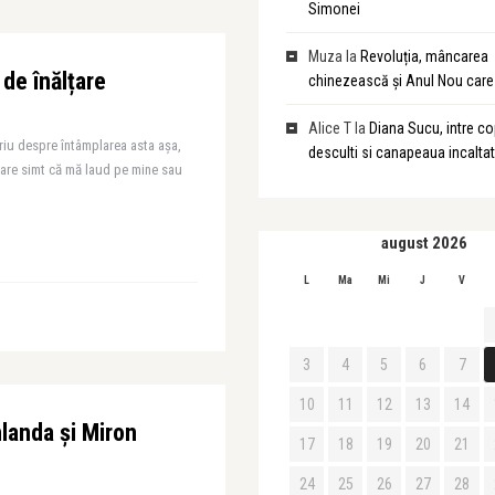
Simonei
Muza
la
Revoluția, mâncarea
 de înălțare
chinezească și Anul Nou care 
Alice T
la
Diana Sucu, intre cop
riu despre întâmplarea asta așa,
desculti si canapeaua incalta
 care simt că mă laud pe mine sau
august 2026
L
Ma
Mi
J
V
3
4
5
6
7
10
11
12
13
14
landa și Miron
17
18
19
20
21
24
25
26
27
28