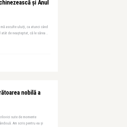
chinezească și Anul
mă asculte uluiți, ca atunci când
l atât de neașteptat, că le sărea ..
rătoarea nobilă a
rilovici sute de momente
ândouă. Am scris pentru ea și