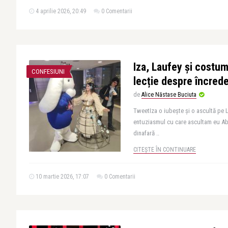
4 aprilie 2026, 20:49
0 Comentarii
Iza, Laufey și costum
CONFESIUNI
lecție despre încred
de
Alice Năstase Buciuta
TweetIza o iubește și o ascultă pe 
entuziasmul cu care ascultam eu Abba
dinafară ..
CITEȘTE ÎN CONTINUARE
10 martie 2026, 17:07
0 Comentarii