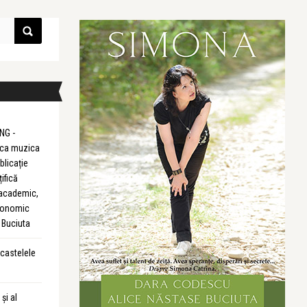
NG -
m ca muzica
blicație
țifică
 academic,
Economic
 Buciuta
 castelele
și al