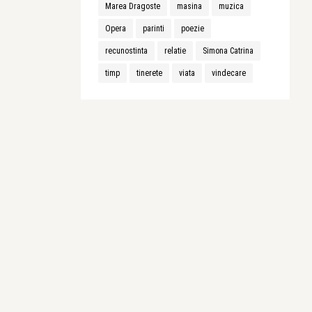
Marea Dragoste
masina
muzica
Opera
parinti
poezie
recunostinta
relatie
Simona Catrina
timp
tinerete
viata
vindecare