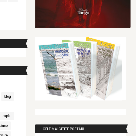
blog
cuplu
siune
CELE MAI CITITE POSTĂRI
ricire