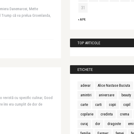
31
remiera Danemarcei, Mette
ld Trump că va prelua Groenlanda,
« APR.
TOP ARTICOLE
ETICHETE
adevar
Alice Nastase Buciuta
amintiri
aniversare
beauty
o revistă cu specific culinar, Good
are îmi era cumplit de dor de
carte
carti
copii
copil
copilarie
credinta
crema
curaj
dor
dragoste
emi
familie
Farmec
femei
fe