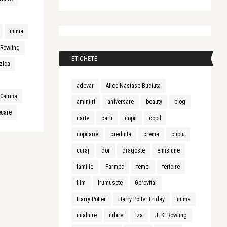
inima
. Rowling
ETICHETE
zica
adevar
Alice Nastase Buciuta
Catrina
amintiri
aniversare
beauty
blog
ecare
carte
carti
copii
copil
copilarie
credinta
crema
cuplu
curaj
dor
dragoste
emisiune
familie
Farmec
femei
fericire
film
frumusete
Gerovital
Harry Potter
Harry Potter Friday
inima
intalnire
iubire
Iza
J. K. Rowling