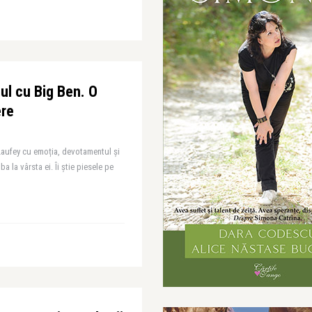
ul cu Big Ben. O
ere
Laufey cu emoția, devotamentul și
 la vârsta ei. Îi știe piesele pe