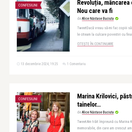
Revoluția, mâncarea 
CONFESIUNI
Nou care va fi
de
Alice Năstase Buciuta
TweetDacă vreau să-mi fac copiii să 
le citeam la culcare povestiri cu fina
CITEȘTE ÎN CONTINUARE
13 decembrie 2024, 19:25
1 Comentariu
Marina Krilovici, păst
CONFESIUNI
tainelor…
de
Alice Năstase Buciuta
TweetAm trăit împreună cu Marina K
memorabile, din care am crescut am