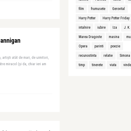
film
frumusete
Gerovital
Harry Potter
Harry Potter Friday
intalnire
iubire
Iza
J. K
Marea Dragoste
masina
mu
Hannigan
Opera
parinti
poezie
recunostinta
relatie
Simona 
artiști atât de mari, de uimitori,
tre miracol (și da, chiar ieri am
timp
tinerete
viata
vind