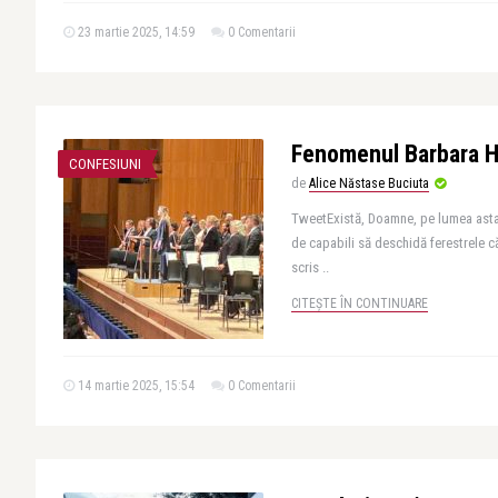
23 martie 2025, 14:59
0 Comentarii
Fenomenul Barbara 
CONFESIUNI
de
Alice Năstase Buciuta
TweetExistă, Doamne, pe lumea asta, 
de capabili să deschidă ferestrele că
scris ..
CITEȘTE ÎN CONTINUARE
14 martie 2025, 15:54
0 Comentarii