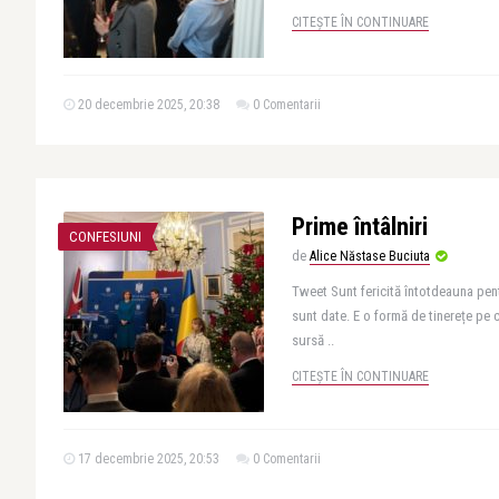
CITEȘTE ÎN CONTINUARE
20 decembrie 2025, 20:38
0 Comentarii
Prime întâlniri
CONFESIUNI
de
Alice Năstase Buciuta
Tweet Sunt fericită întotdeauna pentr
sunt date. E o formă de tinerețe pe c
sursă ..
CITEȘTE ÎN CONTINUARE
17 decembrie 2025, 20:53
0 Comentarii