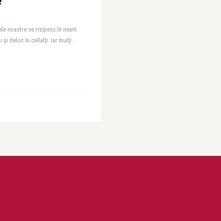
?
le noastre se risipesc în neant.
şi deloc în ceilalţi. Iar mulţi ..