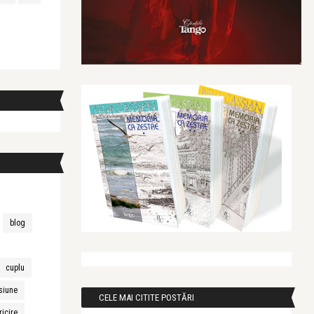
blog
cuplu
siune
CELE MAI CITITE POSTĂRI
ricire