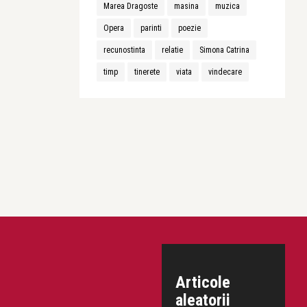
Marea Dragoste
masina
muzica
Opera
parinti
poezie
recunostinta
relatie
Simona Catrina
timp
tinerete
viata
vindecare
Articole
aleatorii