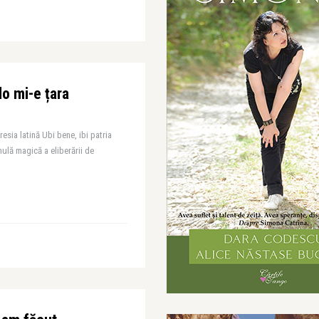
o mi-e țara
esia latină Ubi bene, ibi patria
mulă magică a eliberării de