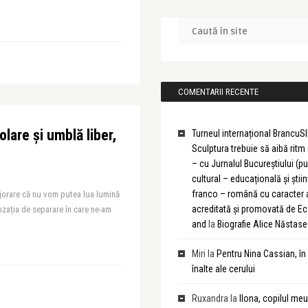
COMENTARII RECENTE
olare și umblă liber,
Turneul internațional BrancuSI
Sculptura trebuie să aibă rit
– cu Jurnalul Bucureștiului (pu
cultural – educațională și știin
franco – română cu caracter
jorare că nu vom putea lua lumină
acreditată și promovată de 
enzația de separare în care ne-am
and
la
Biografie Alice Năstase
Miri
la
Pentru Nina Cassian, în
înalte ale cerului
Ruxandra
la
Ilona, copilul meu 