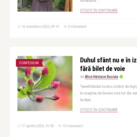
întrebările ..
CITEȘTE ÎN CONTINUARE
16 octombrie 2020, 09:10
0 Comentarii
Duhul sfânt nu e în iz
CONFESIUNI
fără bilet de voie
de
Alice Năstase Buciuta
TweetGândul nostru otrăvit de îngri
în noaptea de Înviere vine tot din s
învățat ..
CITEȘTE ÎN CONTINUARE
17 aprilie 2020, 15:38
10 Comentarii