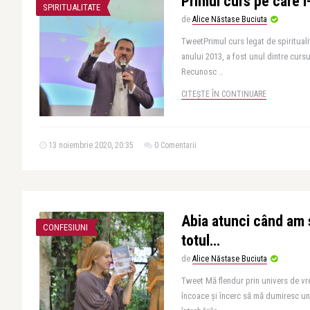
Primul curs pe care 
SPIRITUALITATE
de
Alice Năstase Buciuta
TweetPrimul curs legat de spiritualit
anului 2013, a fost unul dintre curs
Recunosc ..
CITEȘTE ÎN CONTINUARE
13 noiembrie 2020, 20:35
0 Comentarii
Abia atunci când am
CONFESIUNI
totul…
de
Alice Năstase Buciuta
Tweet Mă flendur prin univers de vr
încoace și încerc să mă dumiresc un