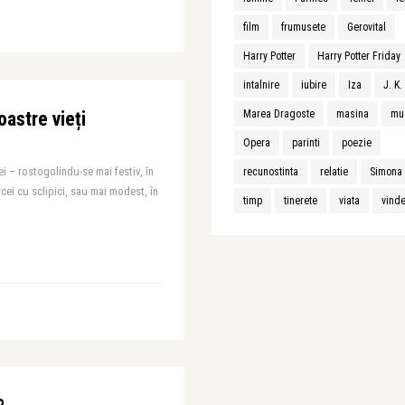
film
frumusete
Gerovital
Harry Potter
Harry Potter Friday
intalnire
iubire
Iza
J. K
oastre vieți
Marea Dragoste
masina
mu
Opera
parinti
poezie
 – rostogolindu-se mai festiv, în
recunostinta
relatie
Simona 
cei cu sclipici, sau mai modest, în
timp
tinerete
viata
vind