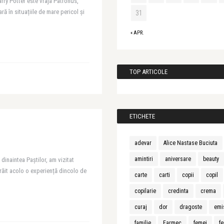
ry Potter este vraja Patronus,
ă în situațiile de mare pericol și
31
« APR.
TOP ARTICOLE
ETICHETE
adevar
Alice Nastase Buciuta
amintiri
aniversare
beauty
dinaintea Paştilor, am vizitat
 trăit acolo o experiență dincolo de
carte
carti
copii
copil
copilarie
credinta
crema
curaj
dor
dragoste
emi
familie
Farmec
femei
fe