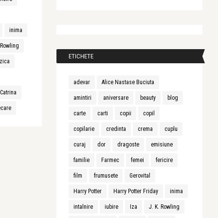
inima
. Rowling
ETICHETE
zica
adevar
Alice Nastase Buciuta
Catrina
amintiri
aniversare
beauty
blog
ecare
carte
carti
copii
copil
copilarie
credinta
crema
cuplu
curaj
dor
dragoste
emisiune
familie
Farmec
femei
fericire
film
frumusete
Gerovital
Harry Potter
Harry Potter Friday
inima
intalnire
iubire
Iza
J. K. Rowling