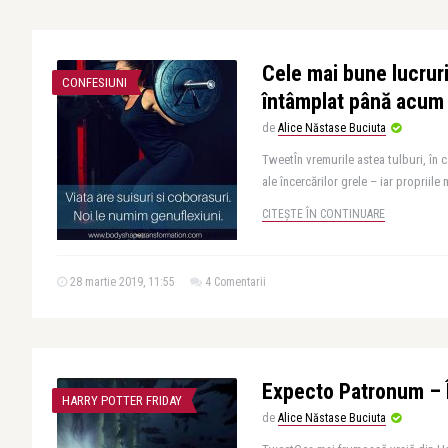
Cele mai bune lucruri
CONFESIUNI
întâmplat până acum
de
Alice Năstase Buciuta
TweetÎn vremurile astea tulburi, în c
ale încercărilor grele – iar propriile 
CITEȘTE ÎN CONTINUARE
28 martie 2019, 11:55
4 Comentarii
Expecto Patronum – Î
HARRY POTTER FRIDAY
de
Alice Năstase Buciuta