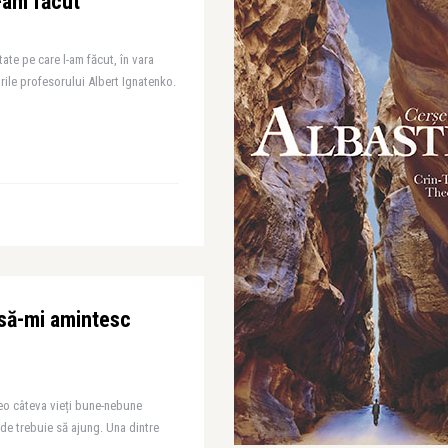
l-am făcut
ate pe care l-am făcut, în vara
urile profesorului Albert Ignatenko.
 să-mi amintesc
eo câteva vieți bune-nebune
de trebuie să ajung. Una dintre