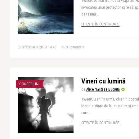
TweetCea mai frumoasă vrajă din Har
invocarea unui protector care să apar
de teamă ..
CITEȘTE ÎN CONTINUARE
8 februarie 2019, 14:43
0 Comentarii
Vineri cu lumină
CONFESIUNI
de
Alice Năstase Buciuta
TweetCu ani în urmă, chiar în postul 
locurile sfinte de la Ierusalim și am
care ..
CITEȘTE ÎN CONTINUARE