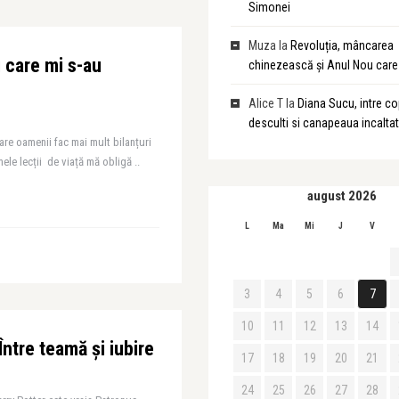
Simonei
Muza
la
Revoluția, mâncarea
 care mi s-au
chinezească și Anul Nou care 
Alice T
la
Diana Sucu, intre cop
desculti si canapeaua incalta
are oamenii fac mai mult bilanțuri
mele lecții de viață mă obligă ..
august 2026
L
Ma
Mi
J
V
3
4
5
6
7
10
11
12
13
14
ntre teamă și iubire
17
18
19
20
21
24
25
26
27
28