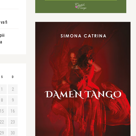
va fi
iii
ta
S
D
1
2
8
9
15
16
22
23
29
30