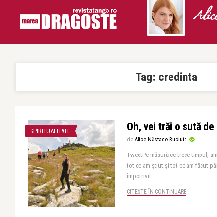
Alic
Tag:
credinta
Oh, vei trăi o sută de 
SPIRITUALITATE
de
Alice Năstase Buciuta
TweetPe măsură ce trece timpul, am 
tot ce am știut și tot ce am făcut 
împotrivit ..
CITEȘTE ÎN CONTINUARE