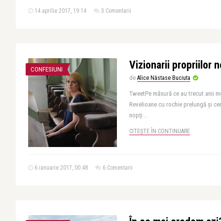
14 aprilie 2017, 19:14
3 Comentarii
Vizionarii propriilor n
CONFESIUNI
de
Alice Năstase Buciuta
TweetPe măsură ce au trecut anii mei
Revelioane cu rochie prelungă şi cer
nopţi ..
CITEȘTE ÎN CONTINUARE
6 ianuarie 2017, 00:48
6 Comentarii