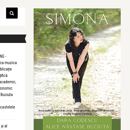
NG -
m ca muzica
blicație
țifică
 academic,
Economic
 Buciuta
 castelele
și al