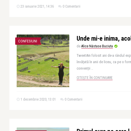
23 ianuarie 2021, 14:36
0 Comentarii
Unde mi-e inima, acol
CONFESIUNI
de
Alice Năstase Buciuta
TweetAm folosit ani de-a rândul expr
învățată în anii de liceu, ca pe o for
convenții ..
CITEȘTE ÎN CONTINUARE
1 decembrie 2020, 13:01
0 Comentarii