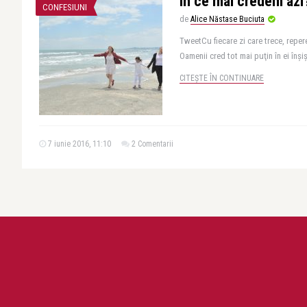
În ce mai credem azi
CONFESIUNI
de
Alice Năstase Buciuta
TweetCu fiecare zi care trece, repere
Oamenii cred tot mai puţin în ei înşişi 
CITEȘTE ÎN CONTINUARE
7 iunie 2016, 11:10
2 Comentarii