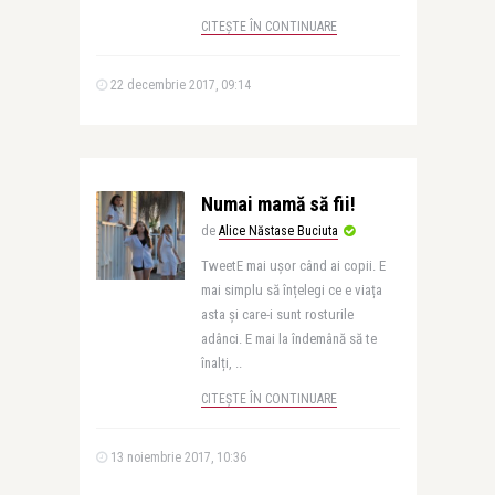
CITEȘTE ÎN CONTINUARE
22 decembrie 2017, 09:14
Numai mamă să fii!
de
Alice Năstase Buciuta
TweetE mai ușor când ai copii. E
mai simplu să înțelegi ce e viața
asta și care-i sunt rosturile
adânci. E mai la îndemână să te
înalți, ..
CITEȘTE ÎN CONTINUARE
13 noiembrie 2017, 10:36