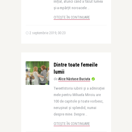
inițial, atunci când a făcut lumea
și-a-mpărțit noroacele ..
CITEȘTE ÎN CONTINUARE
2 septembrie 2019, 00:23
Dintre toate femeile
lumii
de
Alice Năstase Buciuta
TweetIstoria iubirii și a admirației
mele pentru Mihaela Miroiu are
100 de capitole și toate vorbesc,
nerușinat și splendid, numai
despre mine. Despre ..
CITEȘTE ÎN CONTINUARE