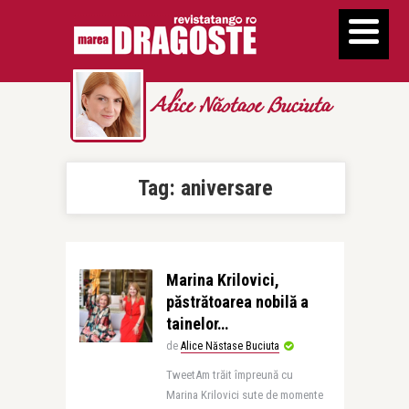
Alice Năstase Buciuta
Tag:
aniversare
Marina Krilovici,
păstrătoarea nobilă a
tainelor…
de
Alice Năstase Buciuta
TweetAm trăit împreună cu
Marina Krilovici sute de momente