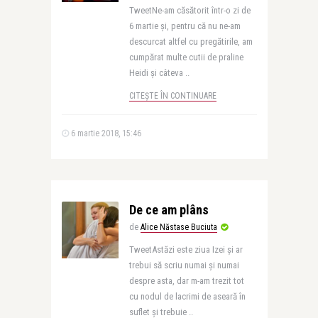
TweetNe-am căsătorit într-o zi de
6 martie și, pentru că nu ne-am
descurcat altfel cu pregătirile, am
cumpărat multe cutii de praline
Heidi și câteva ..
CITEȘTE ÎN CONTINUARE
6 martie 2018, 15:46
De ce am plâns
de
Alice Năstase Buciuta
TweetAstăzi este ziua Izei și ar
trebui să scriu numai și numai
despre asta, dar m-am trezit tot
cu nodul de lacrimi de aseară în
suflet și trebuie ..