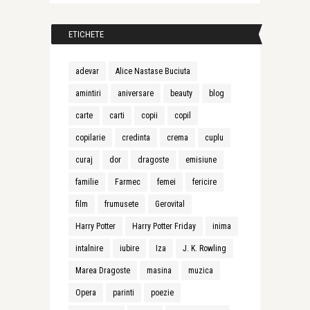
ETICHETE
adevar
Alice Nastase Buciuta
amintiri
aniversare
beauty
blog
carte
carti
copii
copil
copilarie
credinta
crema
cuplu
curaj
dor
dragoste
emisiune
familie
Farmec
femei
fericire
film
frumusete
Gerovital
Harry Potter
Harry Potter Friday
inima
intalnire
iubire
Iza
J. K. Rowling
Marea Dragoste
masina
muzica
Opera
parinti
poezie