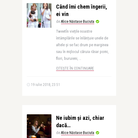
Când îmi chem îngerii,
ei vin
de
Alice Năstase Buciuta
TweetÎn viețile noastre
întâmplările se înlănțuie unele de
altele și se fac drum pe marginea
sau în mijlocul căruia răsar pomi,
flori, buruieni, ..
CITEȘTE ÎN CONTINUARE
19 iulie 2018, 23:51
Ne iubim și azi, chiar
dacă…
de
Alice Năstase Buciuta