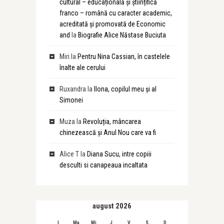
cultural – educațională și științifică
franco – română cu caracter academic,
acreditată și promovată de Economic
and
la
Biografie Alice Năstase Buciuta
Miri
la
Pentru Nina Cassian, în castelele
înalte ale cerului
Ruxandra
la
Ilona, copilul meu și al
Simonei
Muza
la
Revoluția, mâncarea
chinezească și Anul Nou care va fi
Alice T
la
Diana Sucu, intre copiii
desculti si canapeaua incaltata
august 2026
L
Ma
Mi
J
V
S
D