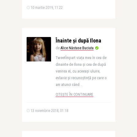
10 martie 2019, 11:22
Înainte și după Ilona
de
Alice Năstase Buciuta
TweetÎmpart viața mea în cea de
dinainte de Ilona și cea de după
venirea ei, cu aceeași uluire,
evlavie și recunoștință pe care o
am atunci când ..
CITEȘTE ÎN CONTINUARE
13 noiembrie 2018, 01:18