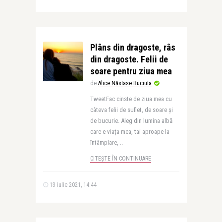
Plâns din dragoste, râs
din dragoste. Felii de
soare pentru ziua mea
de
Alice Năstase Buciuta
TweetFac cinste de ziua mea cu
câteva felii de suflet, de soare și
de bucurie. Aleg din lumina albă
care e viața mea, tai aproape la
întâmplare, ..
CITEȘTE ÎN CONTINUARE
13 iulie 2021, 14:44