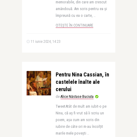
memorabile, din care am crescut
amândouă. Am scris pentru ea și
împreună cu ea o carte, ..
CITEȘTE ÎN CONTINUARE
11 iunie 2024, 14:23
Pentru Nina Cassian, în
castelele înalte ale
cerului
de
Alice Năstase Buciuta
TweetAtât de mult am iubit-o pe
Nina, că aș fi vrut să îi scriu un
poem, așa cum am scris din
iubire de câte ori m-au încolțit
marile mele povești ..