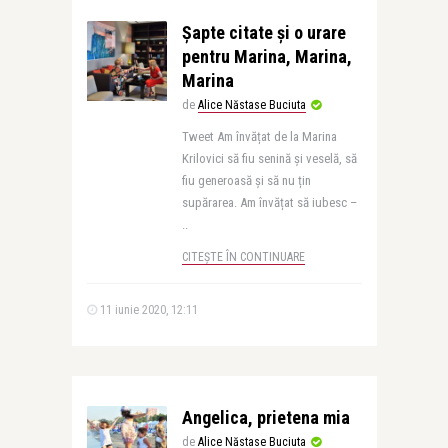
Șapte citate și o urare
pentru Marina, Marina,
Marina
de
Alice Năstase Buciuta
Tweet Am învățat de la Marina
Krilovici să fiu senină și veselă, să
fiu generoasă și să nu țin
supărarea. Am învățat să iubesc –
..
CITEȘTE ÎN CONTINUARE
11 iunie 2020, 12:11
Angelica, prietena mia
de
Alice Năstase Buciuta