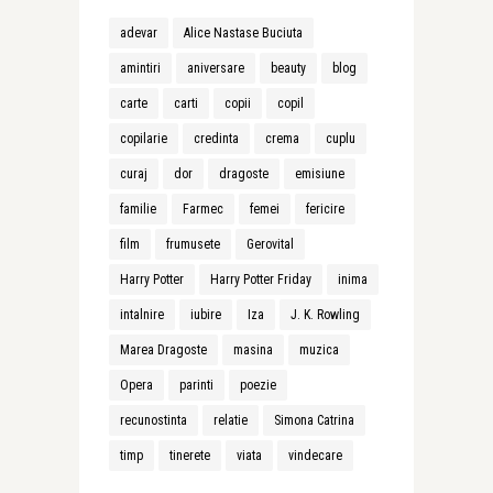
adevar
Alice Nastase Buciuta
amintiri
aniversare
beauty
blog
carte
carti
copii
copil
copilarie
credinta
crema
cuplu
curaj
dor
dragoste
emisiune
familie
Farmec
femei
fericire
film
frumusete
Gerovital
Harry Potter
Harry Potter Friday
inima
intalnire
iubire
Iza
J. K. Rowling
Marea Dragoste
masina
muzica
Opera
parinti
poezie
recunostinta
relatie
Simona Catrina
timp
tinerete
viata
vindecare