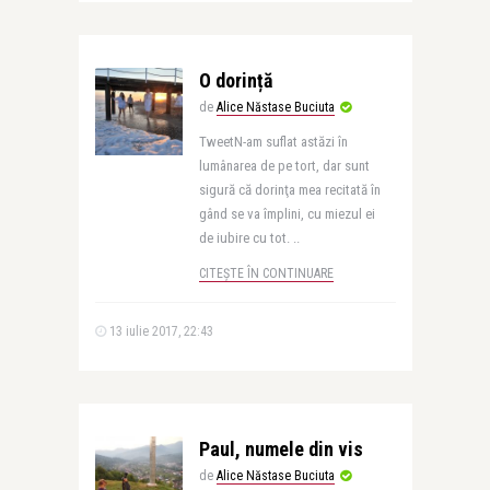
O dorință
de
Alice Năstase Buciuta
TweetN-am suflat astăzi în
lumânarea de pe tort, dar sunt
sigură că dorinţa mea recitată în
gând se va împlini, cu miezul ei
de iubire cu tot. ..
CITEȘTE ÎN CONTINUARE
13 iulie 2017, 22:43
Paul, numele din vis
de
Alice Năstase Buciuta