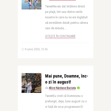
TweetNe-am dat întâlnire direct
pe plajă, într-una dintre verile
noastre în care nu ne era îngăduit
să ne-ntâlnim decât pentru câteva
zeci de minute, ..
CITEȘTE ÎN CONTINUARE
9 iunie 2020, 13:36
Mai pune, Doamne, înc-
o zi în august!
de
Alice Năstase Buciuta
TweetEu cred că Dumnezeu a
prelungit, deja, luna august cu o
zi față de ce-și programase El