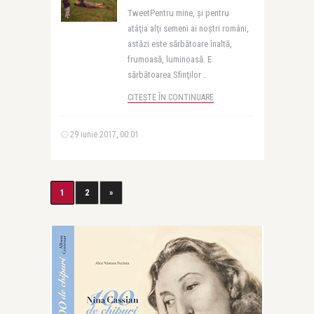
TweetPentru mine, şi pentru
atâţia alţi semeni ai noştri români,
astăzi este sărbătoare înaltă,
frumoasă, luminoasă. E
sărbătoarea Sfinţilor ..
CITEȘTE ÎN CONTINUARE
29 iunie 2017, 00:01
1
2
»