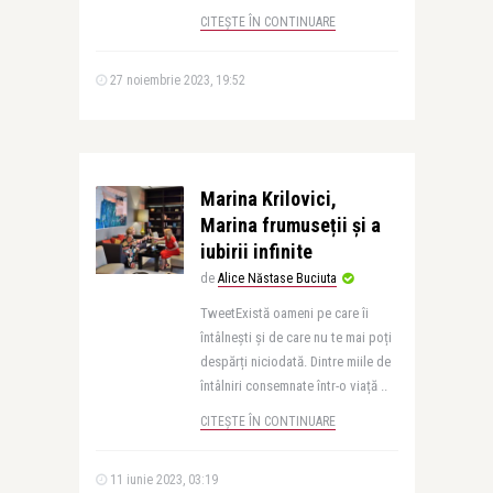
CITEȘTE ÎN CONTINUARE
27 noiembrie 2023, 19:52
Marina Krilovici,
Marina frumuseții și a
iubirii infinite
de
Alice Năstase Buciuta
TweetExistă oameni pe care îi
întâlnești și de care nu te mai poți
despărți niciodată. Dintre miile de
întâlniri consemnate într-o viață ..
CITEȘTE ÎN CONTINUARE
11 iunie 2023, 03:19