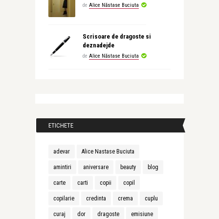
de
Alice Năstase Buciuta
Scrisoare de dragoste si
deznadejde
de
Alice Năstase Buciuta
ETICHETE
adevar
Alice Nastase Buciuta
amintiri
aniversare
beauty
blog
carte
carti
copii
copil
copilarie
credinta
crema
cuplu
curaj
dor
dragoste
emisiune