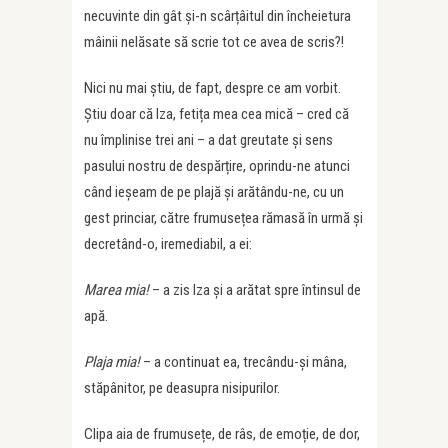
necuvinte din gât și-n scârțâitul din încheietura
mâinii nelăsate să scrie tot ce avea de scris?!
Nici nu mai știu, de fapt, despre ce am vorbit.
Știu doar că Iza, fetița mea cea mică – cred că
nu împlinise trei ani – a dat greutate și sens
pasului nostru de despărțire, oprindu-ne atunci
când ieșeam de pe plajă și arătându-ne, cu un
gest princiar, către frumusețea rămasă în urmă și
decretând-o, iremediabil, a ei:
Marea mia!
– a zis Iza și a arătat spre întinsul de
apă.
Plaja mia!
– a continuat ea, trecându-și mâna,
stăpânitor, pe deasupra nisipurilor.
Clipa aia de frumusețe, de râs, de emoție, de dor,