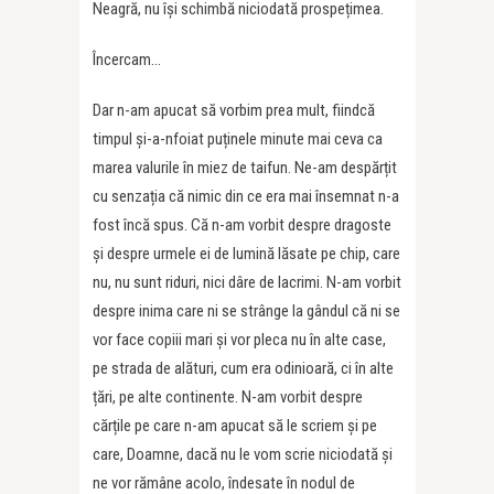
Neagră, nu își schimbă niciodată prospețimea.
Încercam…
Dar n-am apucat să vorbim prea mult, fiindcă
timpul și-a-nfoiat puținele minute mai ceva ca
marea valurile în miez de taifun. Ne-am despărțit
cu senzația că nimic din ce era mai însemnat n-a
fost încă spus. Că n-am vorbit despre dragoste
și despre urmele ei de lumină lăsate pe chip, care
nu, nu sunt riduri, nici dâre de lacrimi. N-am vorbit
despre inima care ni se strânge la gândul că ni se
vor face copiii mari și vor pleca nu în alte case,
pe strada de alături, cum era odinioară, ci în alte
țări, pe alte continente. N-am vorbit despre
cărțile pe care n-am apucat să le scriem și pe
care, Doamne, dacă nu le vom scrie niciodată și
ne vor rămâne acolo, îndesate în nodul de