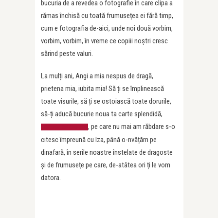
bucuria de a revedea o fotografie în care clipa a
rămas închisă cu toată frumusețea ei fără timp,
cum e fotografia de-aici, unde noi două vorbim,
vorbim, vorbim, în vreme ce copiii noștri cresc
sărind peste valuri.
La mulți ani, Angi a mia nespus de dragă,
prietena mia, iubita mia! Să ți se împlinească
toate visurile, să ți se ostoiască toate dorurile,
să-ți aducă bucurie noua ta carte splendidă,
, pe care nu mai am răbdare s-o
Căsuța lui Snowie
citesc împreună cu Iza, până o-nvățăm pe
dinafară, în serile noastre înstelate de dragoste
și de frumusețe pe care, de-atâtea ori ți le vom
datora.