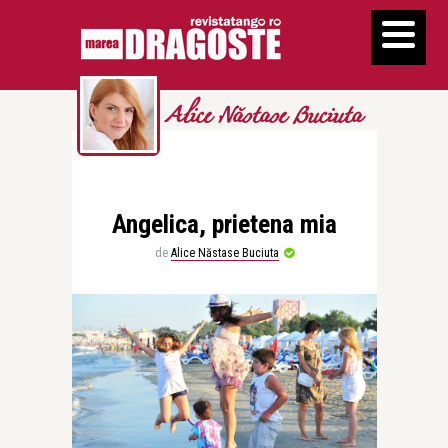
Alice Năstase Buciuta
Angelica, prietena mia
de
Alice Năstase Buciuta