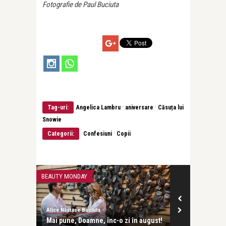
Fotografie de Paul Buciuta
·
·
Tag-uri:
Angelica Lambru
aniversare
Căsuța lui
Snowie
·
Categorii:
Confesiuni
Copii
BEAUTY MONDAY
CONFESIUNI
Alice Năstase Buciuta
Alice Năstase B
Marina,
Mai pune, Doamne, înc-o zi în august!
Marina Krilov