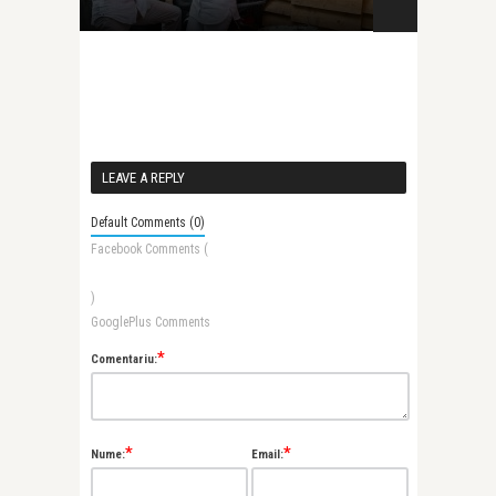
tainelor…
LEAVE A REPLY
Default Comments (0)
Facebook Comments (
)
GooglePlus Comments
*
Comentariu:
*
*
Nume:
Email: