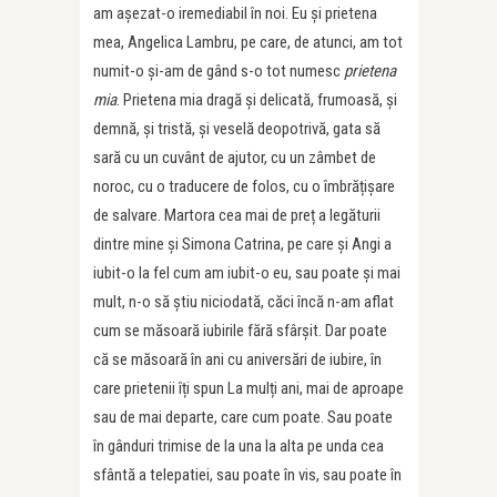
am așezat-o iremediabil în noi. Eu și prietena
mea, Angelica Lambru, pe care, de atunci, am tot
numit-o și-am de gând s-o tot numesc
prietena
mia
. Prietena mia dragă și delicată, frumoasă, și
demnă, și tristă, și veselă deopotrivă, gata să
sară cu un cuvânt de ajutor, cu un zâmbet de
noroc, cu o traducere de folos, cu o îmbrățișare
de salvare. Martora cea mai de preț a legăturii
dintre mine și Simona Catrina, pe care și Angi a
iubit-o la fel cum am iubit-o eu, sau poate și mai
mult, n-o să știu niciodată, căci încă n-am aflat
cum se măsoară iubirile fără sfârșit. Dar poate
că se măsoară în ani cu aniversări de iubire, în
care prietenii îți spun La mulți ani, mai de aproape
sau de mai departe, care cum poate. Sau poate
în gânduri trimise de la una la alta pe unda cea
sfântă a telepatiei, sau poate în vis, sau poate în