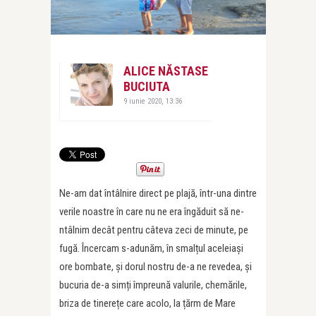
ALICE NĂSTASE
BUCIUTA
9 iunie 2020, 13:36
Ne-am dat întâlnire direct pe plajă, într-una dintre
verile noastre în care nu ne era îngăduit să ne-
ntâlnim decât pentru câteva zeci de minute, pe
fugă. Încercam s-adunăm, în smalțul aceleiași
ore bombate, și dorul nostru de-a ne revedea, și
bucuria de-a simți împreună valurile, chemările,
briza de tinerețe care acolo, la țărm de Mare