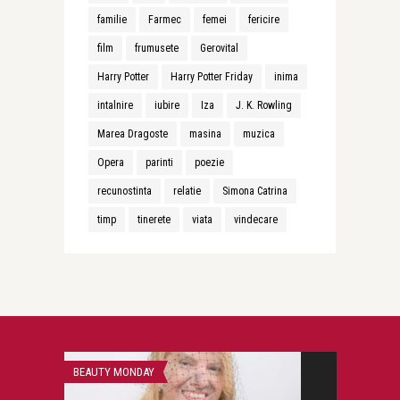
familie
Farmec
femei
fericire
film
frumusete
Gerovital
Harry Potter
Harry Potter Friday
inima
intalnire
iubire
Iza
J. K. Rowling
Marea Dragoste
masina
muzica
Opera
parinti
poezie
recunostinta
relatie
Simona Catrina
timp
tinerete
viata
vindecare
BEAUTY MONDAY
CONFESIUNI