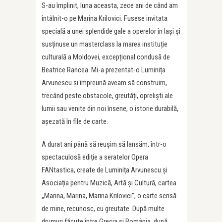
S-au împlinit, luna aceasta, zece ani de când am
întâlnit-o pe Marina Krilovici. Fusese invitata
specială a unei splendide gale a operelor în Iași și
susținuse un masterclass la marea instituție
culturală a Moldovei, excepțional condusă de
Beatrice Rancea. Mi-a prezentat-o Luminița
Arvunescu și împreună aveam să construim,
trecând peste obstacole, greutăți, opreliști ale
lumii sau venite din noi însene, o istorie durabilă,
așezată în file de carte.
A durat ani până să reușim să lansăm, într-o
spectaculosă ediție a seratelor Opera
FANtastica, create de Luminița Arvunescu și
Asociația pentru Muzică, Artă și Cultură, cartea
„Marina, Marina, Marina Krilovici”, o carte scrisă
de mine, recunosc, cu greutate. După multe
drumuri făcute între Grecia și România, după