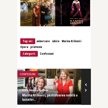
·
·
·
Tag-uri:
aniversare
iubire
Marina Krilovici
·
Opera
prietenie
Categorii:
Confesiuni
CONFESIUNI
CONFESIUNI
Alice Năstase Buciuta
Alice Năstase B
Marina Krilovici, păstrătoarea nobilă a
Înaintea alto
tainelor…