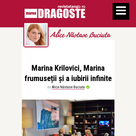
Alice Năstase Buciuta
Marina Krilovici, Marina
frumuseții și a iubirii infinite
de
Alice Năstase Buciuta