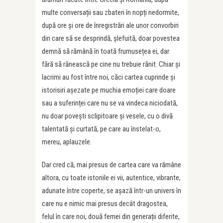
multe conversații sau zbateri în nopți nedormite,
după ore și ore de înregistrări ale unor convorbiri
din care să se desprindă, șlefuită, doar povestea
demnă să rămână în toată frumusețea ei, dar
fără să rănească pe cine nu trebuie rănit. Chiar și
lacrimi au fost între noi, căci cartea cuprinde și
istorisiri așezate pe muchia emoției care doare
sau a suferinței care nu se va vindeca niciodată,
nu doar povești sclipitoare și vesele, cu o divă
talentată și curtată, pe care au înstelat-o,
mereu, aplauzele.
Dar cred că, mai presus de cartea care va rămâne
altora, cu toate istoriile ei vii, autentice, vibrante,
adunate între coperte, se așază într-un univers în
care nu e nimic mai presus decât dragostea,
felul în care noi, două femei din generații diferite,