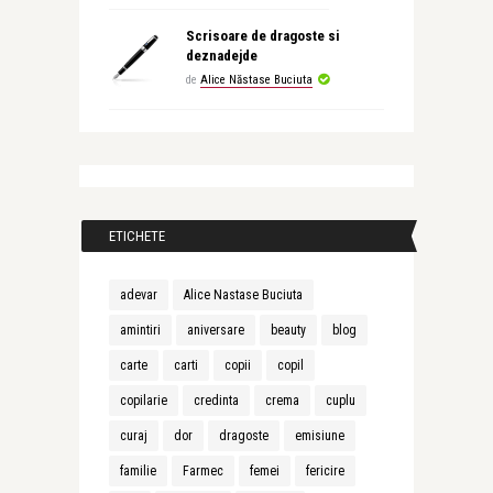
Scrisoare de dragoste si
deznadejde
de
Alice Năstase Buciuta
ETICHETE
adevar
Alice Nastase Buciuta
amintiri
aniversare
beauty
blog
carte
carti
copii
copil
copilarie
credinta
crema
cuplu
curaj
dor
dragoste
emisiune
familie
Farmec
femei
fericire