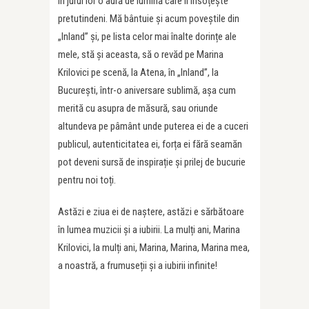
în jurul lor o aură de lumină care îi însoțește
pretutindeni. Mă bântuie și acum poveștile din
„Inland” și, pe lista celor mai înalte dorințe ale
mele, stă și aceasta, să o revăd pe Marina
Krilovici pe scenă, la Atena, în „Inland”, la
București, într-o aniversare sublimă, așa cum
merită cu asupra de măsură, sau oriunde
altundeva pe pâmânt unde puterea ei de a cuceri
publicul, autenticitatea ei, forța ei fără seamăn
pot deveni sursă de inspirație și prilej de bucurie
pentru noi toți.
Astăzi e ziua ei de naștere, astăzi e sărbătoare
în lumea muzicii și a iubirii. La mulți ani, Marina
Krilovici, la mulți ani, Marina, Marina, Marina mea,
a noastră, a frumuseții și a iubirii infinite!