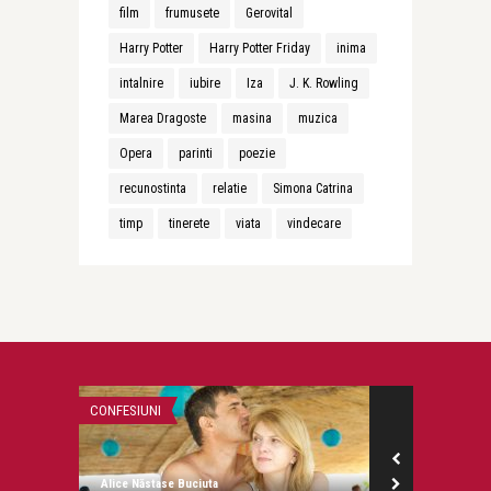
film
frumusete
Gerovital
Harry Potter
Harry Potter Friday
inima
intalnire
iubire
Iza
J. K. Rowling
Marea Dragoste
masina
muzica
Opera
parinti
poezie
recunostinta
relatie
Simona Catrina
timp
tinerete
viata
vindecare
CONFESIUNI
CONFESIUNI
Alice Năstase Buciuta
Alice Năstase B