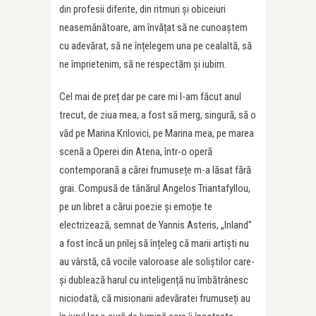
din profesii diferite, din ritmuri și obiceiuri
neasemănătoare, am învățat să ne cunoaștem
cu adevărat, să ne înțelegem una pe cealaltă, să
ne împrietenim, să ne respectăm și iubim.
Cel mai de preț dar pe care mi l-am făcut anul
trecut, de ziua mea, a fost să merg, singură, să o
văd pe Marina Krilovici, pe Marina mea, pe marea
scenă a Operei din Atena, într-o operă
contemporană a cărei frumusețe m-a lăsat fără
grai. Compusă de tânărul Angelos Triantafyllou,
pe un libret a cărui poezie și emoție te
electrizează, semnat de Yannis Asteris, „Inland”
a fost încă un prilej să înțeleg că marii artiști nu
au vârstă, că vocile valoroase ale soliștilor care-
și dublează harul cu inteligență nu îmbătrânesc
niciodată, că misionarii adevăratei frumuseți au