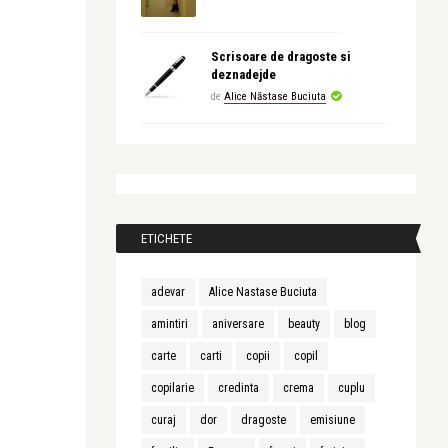
Scrisoare de dragoste si
deznadejde
de
Alice Năstase Buciuta
ETICHETE
adevar
Alice Nastase Buciuta
amintiri
aniversare
beauty
blog
carte
carti
copii
copil
copilarie
credinta
crema
cuplu
curaj
dor
dragoste
emisiune