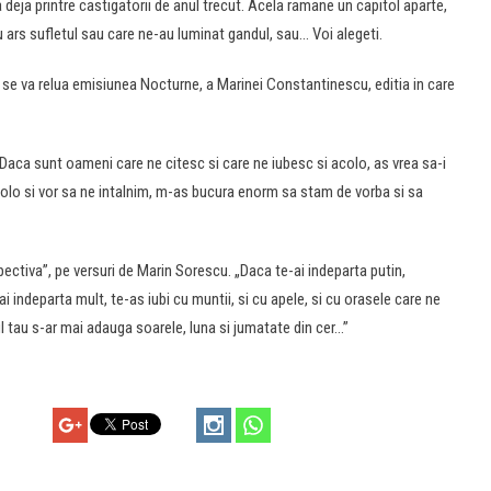
 deja printre castigatorii de anul trecut. Acela ramane un capitol aparte,
u ars sufletul sau care ne-au luminat gandul, sau… Voi alegeti.
l, se va relua emisiunea Nocturne, a Marinei Constantinescu, editia in care
l. Daca sunt oameni care ne citesc si care ne iubesc si acolo, as vrea sa-i
colo si vor sa ne intalnim, m-as bucura enorm sa stam de vorba si sa
pectiva”, pe versuri de Marin Sorescu. „Daca te-ai indeparta putin,
i indeparta mult, te-as iubi cu muntii, si cu apele, si cu orasele care ne
ul tau s-ar mai adauga soarele, luna si jumatate din cer…”