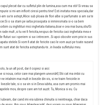
 capul plecat dar cu sufletul plin de lumina,asa cum ma stii! Si vreau sa
urie si mi-am inflorit ciresii pentru tine! Esti invitata mea speciala,dar
Si-am sa te astept,Alice sub ploaia de flori albe si parfumate si am sa te
cer.Si o sa stam pe iarba proaspata si inmiresmata si-o sa bem
bim cu inghitituri mici inghetata italiana,doar e cea mai buna,stiu!Si
rade mult ,si tu vei fi fericita,nespus de fericita caci inghetata mea e
de fluturi sa-i speriem si sa-i intrecem…Si apoi obosite vom privi in sus
scapata stelele.Si vom fi atat de fericite caci le vom auzi pe toate razand
um sunt atat de fericita asteptandu-te…in livada sufletului meu.
o, la un alt post, dar il copiez si aici:
-ne si noua, celor care mai plangem uneoriâ€¦ Stii cat ma imbii cu
 intalnim mai mult in livezile din vis, si ne traim fericirile in
in livezile tale, si o sa vin si in Deva iubita, asa cum am promis mai
apelele mov, despre care am tot auzit. Tu, Monica si eu. Cu
iubeam, dar cand imi era iubirea chinuita si neintreaga, chiar daca
u e de ajuns. Am spus â€œpleacaâ€, desi voiam sa spun â€œramai,