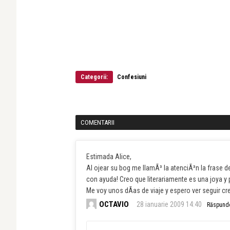
Categorii:
Confesiuni
COMENTARII
Estimada Alice,
Al ojear su bog me llamÃ³ la atenciÃ³n la frase 
con ayuda! Creo que literariamente es una joya y
Me voy unos dÃ­as de viaje y espero ver seguir c
OCTAVIO
28 ianuarie 2009 14:40
Răspund