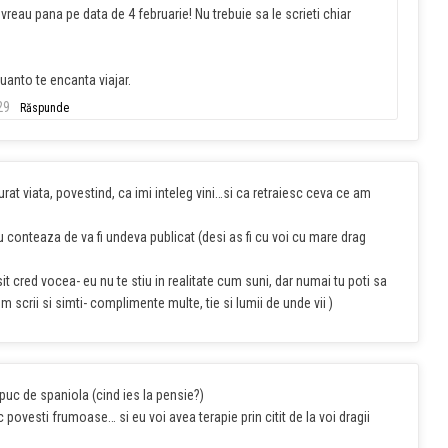
vreau pana pe data de 4 februarie! Nu trebuie sa le scrieti chiar
cuanto te encanta viajar.
29
Răspunde
rat viata, povestind, ca imi inteleg vini…si ca retraiesc ceva ce am
nu conteaza de va fi undeva publicat (desi as fi cu voi cu mare drag
t cred vocea- eu nu te stiu in realitate cum suni, dar numai tu poti sa
 scrii si simti- complimente multe, tie si lumii de unde vii )
uc de spaniola (cind ies la pensie?)
 povesti frumoase… si eu voi avea terapie prin citit de la voi dragii