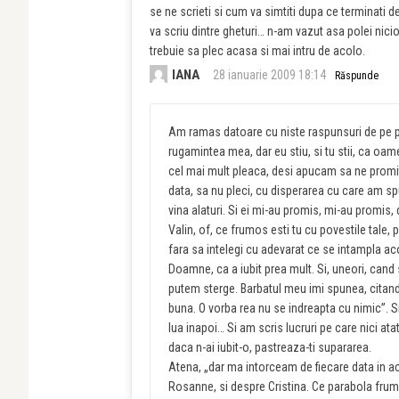
se ne scrieti si cum va simtiti dupa ce terminati de
va scriu dintre gheturi… n-am vazut asa polei nic
trebuie sa plec acasa si mai intru de acolo.
IANA
28 ianuarie 2009 18:14
Răspunde
Am ramas datoare cu niste raspunsuri de pe pa
rugamintea mea, dar eu stiu, si tu stii, ca oam
cel mai mult pleaca, desi apucam sa ne promite
data, sa nu pleci, cu disperarea cu care am sp
vina alaturi. Si ei mi-au promis, mi-au promis,
Valin, of, ce frumos esti tu cu povestile tale, p
fara sa intelegi cu adevarat ce se intampla acol
Doamne, ca a iubit prea mult. Si, uneori, cand
putem sterge. Barbatul meu imi spunea, citand,
buna. O vorba rea nu se indreapta cu nimic”. S
lua inapoi… Si am scris lucruri pe care nici atat
daca n-ai iubit-o, pastreaza-ti supararea.
Atena, „dar ma intorceam de fiecare data in ac
Rosanne, si despre Cristina. Ce parabola frumo