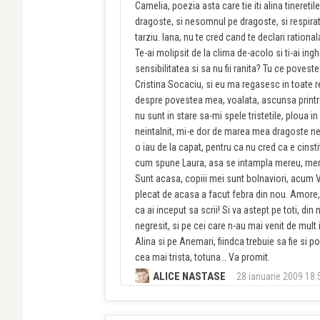
Camelia, poezia asta care tie iti alina tineret
dragoste, si nesomnul pe dragoste, si respirat
tarziu. Iana, nu te cred cand te declari rational
Te-ai molipsit de la clima de-acolo si ti-ai in
sensibilitatea si sa nu fii ranita? Tu ce poveste
Cristina Socaciu, si eu ma regasesc in toate rep
despre povestea mea, voalata, ascunsa printre
nu sunt in stare sa-mi spele tristetile, ploua i
neintalnit, mi-e dor de marea mea dragoste net
o iau de la capat, pentru ca nu cred ca e cinsti
cum spune Laura, asa se intampla mereu, mer
Sunt acasa, copiii mei sunt bolnaviori, acum V
plecat de acasa a facut febra din nou. Amore, t
ca ai inceput sa scrii! Si va astept pe toti, di
negresit, si pe cei care n-au mai venit de mult i
Alina si pe Anemari, fiindca trebuie sa fie si
cea mai trista, totuna… Va promit.
ALICE NASTASE
28 ianuarie 2009 18: