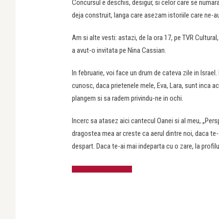
Concursul e deschis, desigur, si celor care se numara
deja construit, langa care asezam istoriile care ne-a
Am si alte vesti: astazi, de la ora 17, pe TVR Cultura
a avut-o invitata pe Nina Cassian.
In februarie, voi face un drum de cateva zile in Israe
cunosc, daca prietenele mele, Eva, Lara, sunt inca a
plangem si sa radem privindu-ne in ochi.
Incerc sa atasez aici cantecul Oanei si al meu, „Pers
dragostea mea ar creste ca aerul dintre noi, daca te-a
despart. Daca te-ai mai indeparta cu o zare, la profil
PerspectivaOanaAlice2