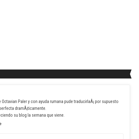
de Octavian Paler y con ayuda rumana pude traducirlaÂ¡ por supuesto
 perfecta dramÃ¡ticamente.
reciendo su blog la semana que viene.
e