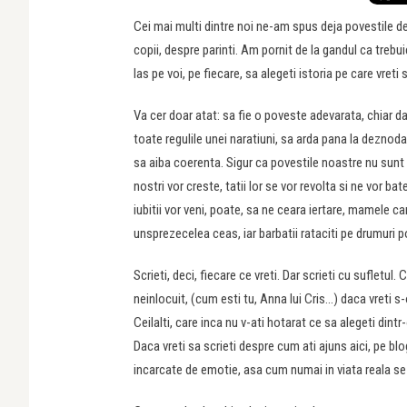
Cei mai multi dintre noi ne-am spus deja povestile de
copii, despre parinti. Am pornit de la gandul ca treb
las pe voi, pe fiecare, sa alegeti istoria pe care vre
Va cer doar atat: sa fie o poveste adevarata, chiar da
toate regulile unei naratiuni, sa arda pana la deznod
sa aiba coerenta. Sigur ca povestile noastre nu sunt s
nostri vor creste, tatii lor se vor revolta si ne vor 
iubitii vor veni, poate, sa ne ceara iertare, mamele ca
unsprezecelea ceas, iar barbatii rataciti pe drumuri po
Scrieti, deci, fiecare ce vreti. Dar scrieti cu sufletu
neinlocuit, (cum esti tu, Anna lui Cris…) daca vreti s-
Ceilalti, care inca nu v-ati hotarat ce sa alegeti din
Daca vreti sa scrieti despre cum ati ajuns aici, pe bl
incarcate de emotie, asa cum numai in viata reala s