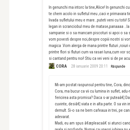
In genunchi ma intorc la tine,Alice! In genunchi cu
te chem acolo in sufletul meu ,caci e primavara timp
livada sufletului meu e mare…puteti veni cu totii! 
legan in scranciobul meu de matase,panaaaa …la 
sampanie si o sa mancam piscoturi si apoi o sa sor
vom povesti despre noi,despre copiii nostri si vom 
magica .Vom alerga de mana printre fluturi ,roiuri 
printre flori si fluturi cum va rasari luna,cum vor 
si cantand pentru noi! Stiu ca vei veni si de pe ac
CORA
28 ianuarie 2009 20:11
Răspunde
Mi-am postat raspunsul pentru tine, Cora, dincol
Cora, ma bucur ca vii cu lumina in suflet, adu
fericirea asta promisa? Daca s-ar puteaâ€¦ Dar ne
cuvinte, desiâ€¦ viata e in alta parte. O sa vin 
demult. Si-o sa ne bem cafeaua in trei, pe can
adevarat.
Madi, eu am spus â€œpleacaâ€ si atunci cand 
reala si profunda. Numai ca uneori iubirea n