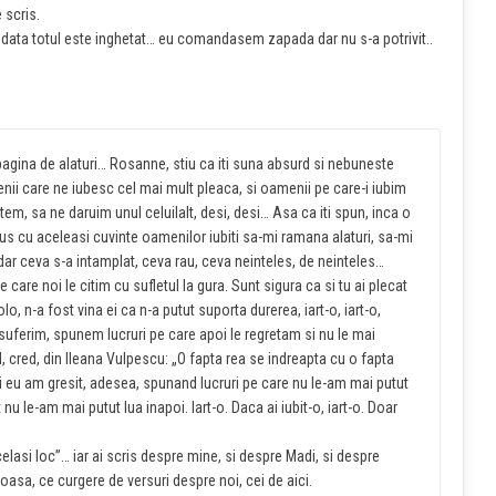
 scris.
iodata totul este inghetat… eu comandasem zapada dar nu s-a potrivit..
gina de alaturi… Rosanne, stiu ca iti suna absurd si nebuneste
enii care ne iubesc cel mai mult pleaca, si oamenii pe care-i iubim
m, sa ne daruim unul celuilalt, desi, desi… Asa ca iti spun, inca o
us cu aceleasi cuvinte oamenilor iubiti sa-mi ramana alaturi, sa-mi
 dar ceva s-a intamplat, ceva rau, ceva neinteles, de neinteles…
e care noi le citim cu sufletul la gura. Sunt sigura ca si tu ai plecat
o, n-a fost vina ei ca n-a putut suporta durerea, iart-o, iart-o,
 suferim, spunem lucruri pe care apoi le regretam si nu le mai
 cred, din Ileana Vulpescu: „O fapta rea se indreapta cu o fapta
i eu am gresit, adesea, spunand lucruri pe care nu le-am mai putut
 nu le-am mai putut lua inapoi. Iart-o. Daca ai iubit-o, iart-o. Doar
elasi loc”… iar ai scris despre mine, si despre Madi, si despre
asa, ce curgere de versuri despre noi, cei de aici.