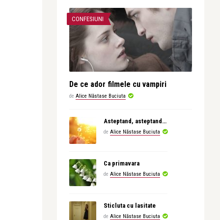
CONFESIUNI
De ce ador filmele cu vampiri
de
Alice Năstase Buciuta
Asteptand, asteptand…
de
Alice Năstase Buciuta
Ca primavara
de
Alice Năstase Buciuta
Sticluta cu lasitate
de
Alice Năstase Buciuta