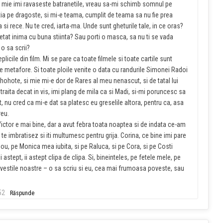
ile mie imi ravaseste batranetile, vreau sa-mi schimb somnul pe
ia pe dragoste, si mi-e teama, cumplit de teama sa nu fie prea
a si rece. Nu te cred, iarta-ma. Unde sunt gheturile tale, in ce oras?
ghetat inima cu buna stiinta? Sau porti o masca, sa nu ti se vada
 o sa scrii?
licile din film. Mi se pare ca toate filmele si toate cartile sunt
 metafore. Si toate ploile venite o data cu randurile Simonei Radoi
n hohote, si mie mi-e dor de Rares al meu nenascut, si de tatal lui
raita decat in vis, imi plang de mila ca si Madi, si-mi poruncesc sa
t, nu cred ca mi-e dat sa platesc eu greselile altora, pentru ca, asa
eu.
ictor e mai bine, dar a avut febra toata noaptea si de indata ce-am
e imbratisez si iti multumesc pentru grija. Corina, ce bine imi pare
n nou, pe Monica mea iubita, si pe Raluca, si pe Cora, si pe Costi
i astept, ii astept clipa de clipa. Si, bineinteles, pe fetele mele, pe
 povestile noastre – o sa scriu si eu, cea mai frumoasa poveste, sau
52
Răspunde