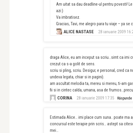
Am uitat sa dau deadline-ul pentru povesti! Le 
azi:)
Va imbratisez.
Gracias, Tavi, me alegro para tu viaje – ya se 
ALICE NASTASE
28 ianuarie 2009 16:
draga Alice, eu am inceput sa scriu…simt ca imi cu
crezut ca s-a golit de sens.
scriu si pling, scriu. Desigur, e personal, cred ca 
undeva legata, chiar si in pagini).
am ascultat melodia ta, mereu si mereu, ti-am gasi
fii si in cintec calda, umana, asa de frumos…precum
CORINA
28 ianuarie 2009 17:35
Răspunde
Estimada Alice… imi place cum suna.. poate ma ap
concursul este terapie prin scris… astept sa citesc
mei…