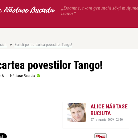
e Năstase Buciuta
„Doamne, n-am genunchi să-ți mulțum
Isanos“
siuni
Scrieti pentru cartea povestilor Tango!
cartea povestilor Tango!
e
Alice Năstase Buciuta
ALICE NĂSTASE
BUCIUTA
27 ianuarie 2009, 02:40