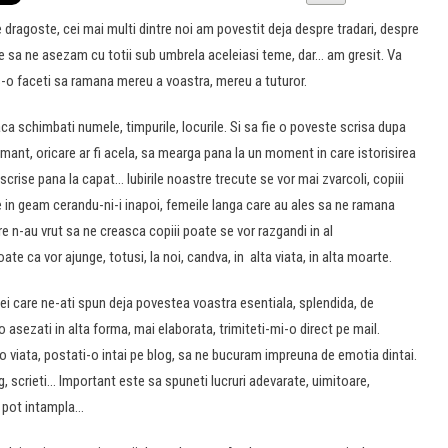
 dragoste, cei mai multi dintre noi am povestit deja despre tradari, despre
uie sa ne asezam cu totii sub umbrela aceleiasi teme, dar… am gresit. Va
ti s-o faceti sa ramana mereu a voastra, mereu a tuturor.
ca schimbati numele, timpurile, locurile. Si sa fie o poveste scrisa dupa
amant, oricare ar fi acela, sa mearga pana la un moment in care istorisirea
crise pana la capat… Iubirile noastre trecute se vor mai zvarcoli, copiii
bate in geam cerandu-ni-i inapoi, femeile langa care au ales sa ne ramana
re n-au vrut sa ne creasca copiii poate se vor razgandi in al
ate ca vor ajunge, totusi, la noi, candva, in alta viata, in alta moarte.
l. Cei care ne-ati spun deja povestea voastra esentiala, splendida, de
o asezati in alta forma, mai elaborata, trimiteti-mi-o direct pe mail.
tr-o viata, postati-o intai pe blog, sa ne bucuram impreuna de emotia dintai.
og, scrieti… Important este sa spuneti lucruri adevarate, uimitoare,
e pot intampla…