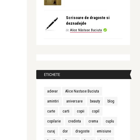
Scrisoare de dragoste si
deznadejde
de
Alice Năstase Buciuta
ETICHETE
adevar
Alice Nastase Buciuta
amintiri
aniversare
beauty
blog
carte
carti
copii
copil
copilarie
credinta
crema
cuplu
curaj
dor
dragoste
emisiune