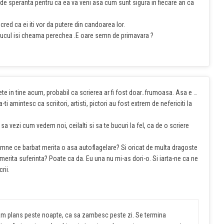
pierde speranta pentru ca ea va veni asa cum sunt sigura in fiecare an ca
 cred ca ei iti vor da putere din candoarea lor.
stiucul isi cheama perechea .E oare semn de primavara ?
stete in tine acum, probabil ca scrierea ar fi fost doar..frumoasa. Asa e …
amintesc ca scriitori, artisti, pictori au fost extrem de nefericiti la
 sa vezi cum vedem noi, ceilalti si sa te bucuri la fel, ca de o scriere
Doamne ce barbat merita o asa autoflagelare? Si oricat de multa dragoste
a, merita suferinta? Poate ca da. Eu una nu mi-as dori-o. Si iarta-ne ca ne
rii.
 Am plans peste noapte, ca sa zambesc peste zi. Se termina