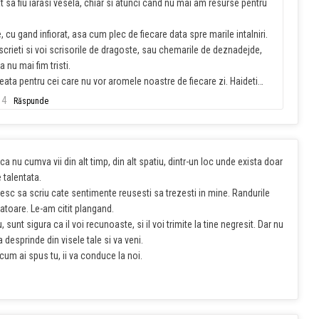
at sa fiu iarasi vesela, chiar si atunci cand nu mai am resurse pentru
 cu gand infiorat, asa cum plec de fiecare data spre marile intalniri.
rieti si voi scrisorile de dragoste, sau chemarile de deznadejde,
nu mai fim tristi.
ata pentru cei care nu vor aromele noastre de fiecare zi. Haideti…
14
Răspunde
a nu cumva vii din alt timp, din alt spatiu, dintr-un loc unde exista doar
 talentata.
sc sa scriu cate sentimente reusesti sa trezesti in mine. Randurile
atoare. Le-am citit plangand.
 sunt sigura ca il voi recunoaste, si il voi trimite la tine negresit. Dar nu
a desprinde din visele tale si va veni.
m ai spus tu, ii va conduce la noi.