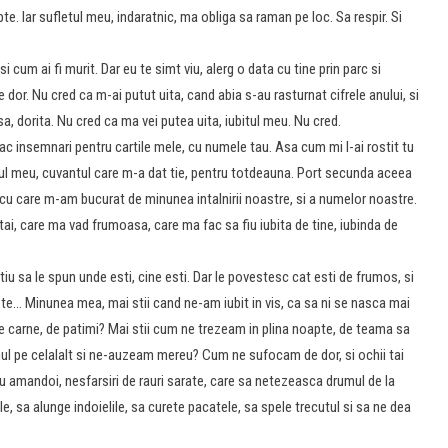
e. Iar sufletul meu, indaratnic, ma obliga sa raman pe loc. Sa respir. Si
si cum ai fi murit. Dar eu te simt viu, alerg o data cu tine prin parc si
i-e dor. Nu cred ca m-ai putut uita, cand abia s-au rasturnat cifrele anului, si
a, dorita. Nu cred ca ma vei putea uita, iubitul meu. Nu cred.
fac insemnari pentru cartile mele, cu numele tau. Asa cum mi l-ai rostit tu
unsul meu, cuvantul care m-a dat tie, pentru totdeauna. Port secunda aceea
cu care m-am bucurat de minunea intalnirii noastre, si a numelor noastre.
tai, care ma vad frumoasa, care ma fac sa fiu iubita de tine, iubinda de
tiu sa le spun unde esti, cine esti. Dar le povestesc cat esti de frumos, si
e… Minunea mea, mai stii cand ne-am iubit in vis, ca sa ni se nasca mai
de carne, de patimi? Mai stii cum ne trezeam in plina noapte, de teama sa
ul pe celalalt si ne-auzeam mereu? Cum ne sufocam de dor, si ochii tai
ru amandoi, nesfarsiri de rauri sarate, care sa netezeasca drumul de la
ile, sa alunge indoielile, sa curete pacatele, sa spele trecutul si sa ne dea