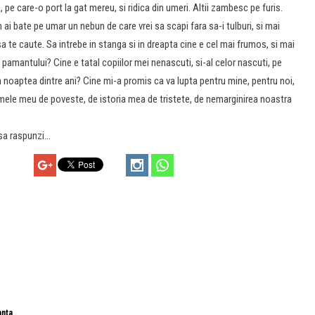
, pe care-o port la gat mereu, si ridica din umeri. Altii zambesc pe furis.
ai bate pe umar un nebun de care vrei sa scapi fara sa-i tulburi, si mai
, sa te caute. Sa intrebe in stanga si in dreapta cine e cel mai frumos, si mai
i pamantului? Cine e tatal copiilor mei nenascuti, si-al celor nascuti, pe
n noaptea dintre ani? Cine mi-a promis ca va lupta pentru mine, pentru noi,
mele meu de poveste, de istoria mea de tristete, de nemarginirea noastra
 sa raspunzi…
anta