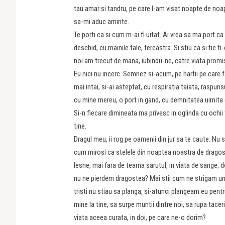
tau amar si tandru, pe care l-am visat noapte de noapt
sa-mi aduc aminte.
Te porti ca si cum m-ai fi uitat. Ai vrea sa ma port ca 
deschid, cu mainile tale, fereastra. Si stiu ca si tie t
noi am trecut de mana, iubindu-ne, catre viata promis
Eu nici nu incerc. Semnez si-acum, pe hartii pe care 
mai intai, si-ai asteptat, cu respiratia taiata, rasp
cu mine mereu, o port in gand, cu demnitatea uimita 
Si-n fiecare dimineata ma privesc in oglinda cu ochii 
tine.
Dragul meu, ii rog pe oamenii din jur sa te caute. Nu s
cum mirosi ca stelele din noaptea noastra de dragost
lesne, mai fara de teama sarutul, in viata de sange, 
nu ne pierdem dragostea? Mai stii cum ne strigam un
tristi nu stiau sa planga, si-atunci plangeam eu pent
mine la tine, sa surpe muntii dintre noi, sa rupa tacer
viata aceea curata, in doi, pe care ne-o dorim?