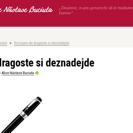
e Năstase Buciuta
„Doamne, n-am genunchi să-ți mulțum
Isanos“
siuni
Scrisoare de dragoste si deznadejde
dragoste si deznadejde
e
Alice Năstase Buciuta