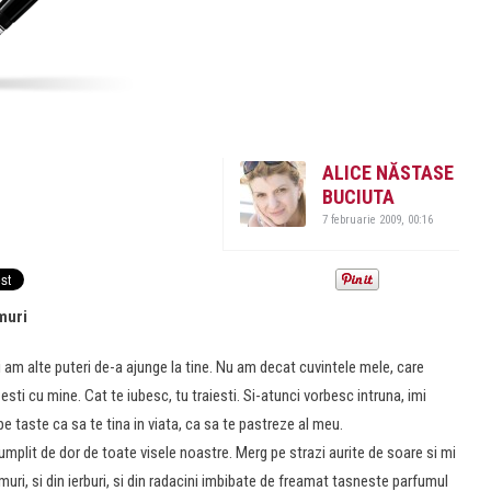
ALICE NĂSTASE
BUCIUTA
7 februarie 2009, 00:16
muri
i am alte puteri de-a ajunge la tine. Nu am decat cuvintele mele, care
esti cu mine. Cat te iubesc, tu traiesti. Si-atunci vorbesc intruna, imi
e taste ca sa te tina in viata, ca sa te pastreze al meu.
umplit de dor de toate visele noastre. Merg pe strazi aurite de soare si mi
amuri, si din ierburi, si din radacini imbibate de freamat tasneste parfumul