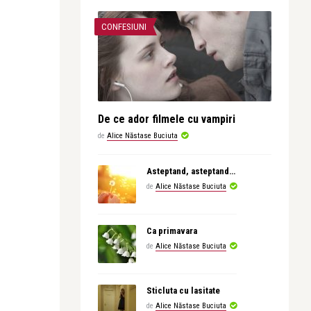
CONFESIUNI
De ce ador filmele cu vampiri
de
Alice Năstase Buciuta
Asteptand, asteptand…
de
Alice Năstase Buciuta
Ca primavara
de
Alice Năstase Buciuta
Sticluta cu lasitate
de
Alice Năstase Buciuta