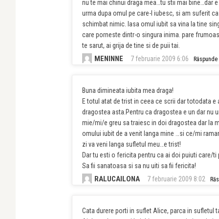
nu te mai chinui draga mea…tu stii mai bine…dar e a
urma dupa omul pe care-l iubesc, si am suferit c
schimbat nimic. lasa omul iubit sa vina la tine sin
care porneste dintr-o singura inima. pare frumoas
te sarut, ai grija de tine si de puii tai.
MENINNE
7 februarie 2009 6:06
Răspunde
Buna dimineata iubita mea draga!
E totul atat de trist in ceea ce scrii dar totodata
dragostea asta.Pentru ca dragostea e un dar nu u
mie/mi/e greu sa traiesc in doi dragostea dar la m
omului iubit de a venit langa mine …si ce/mi ram
zi va veni langa sufletul meu…e trist!
Dar tu esti o fericita pentru ca ai doi puiuti care/t
Sa fii sanatoasa si sa nu uiti sa fii fericita!
RALUCAILONA
7 februarie 2009 8:02
Ră
Cata durere porti in suflet Alice, parca in sufletul 