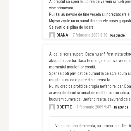
Ai dreptul sa speri la iubirea ce va veni si nu-ti 
vine primavara.
Puii tai au nevoie de tine vesela si increzatoare si
Mijesc zorile iar in nucul din spatele casei gugu
Sa aveti o zi plina de soare!
DIANA
7 februarie 2009 8:30
Răspunde
Alice, ai scris superb. Daca nu ar fi fost atata tri
absolut superba. Daca te mangaie cumva vreau sa-ti 
momentul marilor lor creatii.
Sper sa poti privi cat de curand la ce scrii acum si
reusita si nu ca o parte din durerea ta.
Nu, nu cred ca profiti de propia nefericire, dar..
ai avea de daruit si oricat de mult te-ai dori iubit
bucuram cumva de …nefericirea ta, savurand ce sc
ODETTE
7 februarie 2009 9:47
Răspunde
Va spun buna dimineata, cu lumina in suflet.