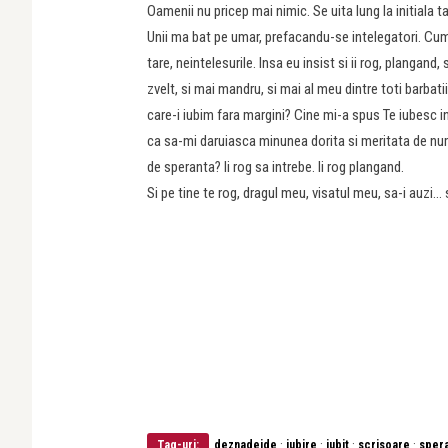
Oamenii nu pricep mai nimic. Se uita lung la initiala ta
Unii ma bat pe umar, prefacandu-se intelegatori. Cum 
tare, neintelesurile. Insa eu insist si ii rog, plangand
zvelt, si mai mandru, si mai al meu dintre toti barbati
care-i iubim fara margini? Cine mi-a spus Te iubesc i
ca sa-mi daruiasca minunea dorita si meritata de nu
de speranta? Ii rog sa intrebe. Ii rog plangand.
Si pe tine te rog, dragul meu, visatul meu, sa-i auzi…
·
·
·
·
Tag-uri:
deznadejde
iubire
iubit
scrisoare
sper