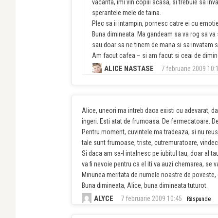
vacanta, imi vin copiii acasa, si trebuie sa inv
sperantele mele de taina.
Plec sa ii intampin, pornesc catre ei cu emotie,
Buna dimineata. Ma gandeam sa va rog sa va sc
sau doar sa ne tinem de mana si sa invatam sa 
Am facut cafea – si am facut si ceai de dimine
ALICE NASTASE
7 februarie 2009 10:
Alice, uneori ma intreb daca existi cu adevarat, dac
ingeri. Esti atat de frumoasa. De fermecatoare. De
Pentru moment, cuvintele ma tradeaza, si nu reuse
tale sunt frumoase, triste, cutremuratoare, vindec
Si daca am sa-l intalnesc pe iubitul tau, doar al tau,
va fi nevoie pentru ca el iti va auzi chemarea, se v
Minunea meritata de numele noastre de poveste, cu
Buna dimineata, Alice, buna dimineata tuturot.
ALYCE
7 februarie 2009 10:45
Răspunde