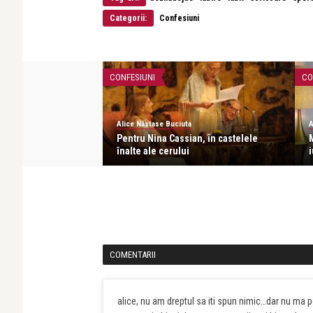
Categorii:
Confesiuni
CONFESIUNI
CO
Alice Năstase Buciuta
A
Pentru Nina Cassian, în castelele
M
înalte ale cerului
i
COMENTARII
alice, nu am dreptul sa iti spun nimic…dar nu ma p