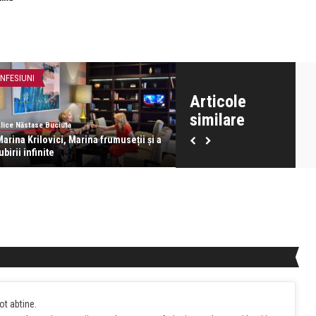
NFESIUNI
CONFESIUNI
Articole
similare
lice Năstase Buciuta
Alice Năstase Buciuta
arina Krilovici, Marina frumuseții și a
Cum ții în viață o iubire?
ubirii infinite
ot abtine.