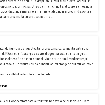
tata durere in ce scrii, nu e drept. am suferit si eu o data…ani buni in
a un caine …apoi mi-a parut rau ca m-am chinuit atat…durerea mea nu a
gur, cu drag…nu il mai atrage in mrejele tale …nu mai cred in dragostea
a dar e prea multa durere ascunsa in ea.
 e atat de frumoasa dragostea ta…si crede/ma ca se merita sa traiesti
n dat!Doar ca e foarte greu sa vrei dragostea asta de una singura…
ine e altceva.Ne despart,oamenii, viata dar in primul rand necurajul
ane d efacut?Sa renunt sau sa continui sa/mi amagesc sufletul ca/ntr/o
i poarta sufletul si dorintele mai departe!
spunde
tau s-ar fi concentrat toate suferintele noastre a celor raniti din iubire.