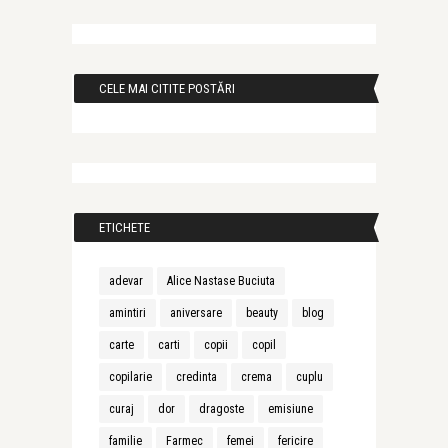
CELE MAI CITITE POSTĂRI
ETICHETE
adevar
Alice Nastase Buciuta
amintiri
aniversare
beauty
blog
carte
carti
copii
copil
copilarie
credinta
crema
cuplu
curaj
dor
dragoste
emisiune
familie
Farmec
femei
fericire