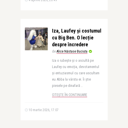
4 aprilie 2026, 20:49
Iza, Laufey și costumul
cu Big Ben. O lecție
despre încredere
de
Alice Năstase Buciuta
Iza o iubește și o ascultă pe
Laufey cu emoția, devotamentul
și entuziasmul cu care ascultam
eu Abba la vârsta ei. Îi știe
piesele pe dinafară ..
CITEȘTE ÎN CONTINUARE
10 martie 2026, 17:07