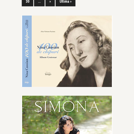
30
...
»
Ultima »