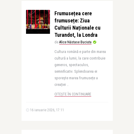
Frumusețea cere
frumusețe: Ziua
Culturii Naționale cu
Turandot, la Londra
de
Alice Năstase Buciuta
Cultura română e parte din marea
cultură a lumii, la care contribuie
generos, spectaculos,
semnificativ. Splendoarea ei
sporește marea frumusețe a
creației ..
CITEȘTE ÎN CONTINUARE
16 ianuarie 2026, 17:11