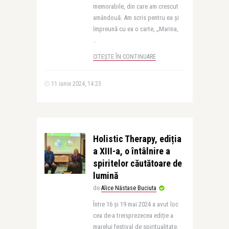
memorabile, din care am crescut
amândouă. Am scris pentru ea și
împreună cu ea o carte, „Marina,
..
CITEȘTE ÎN CONTINUARE
11 iunie 2024, 14:23
Holistic Therapy, ediția
a XIII-a, o întâlnire a
spiritelor căutătoare de
lumină
de
Alice Năstase Buciuta
Între 16 și 19 mai 2024 a avut loc
cea de-a treisprezecea ediție a
marelui festival de spiritualitate,