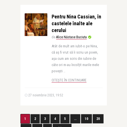
Pentru Nina Cassian, în
castelele înalte ale
cerului
de
Alice Năstase Buciuta
Atât de mult am iubit-o pe Nina,
că aș fi vrut să îi scriu un poem,
așa cum am scris din iubire de
câte ori m-au încolțit marile mele
povești ..
CITEȘTE ÎN CONTINUARE
27 noiembrie 2023, 19:52
1
2
3
4
5
...
10
20