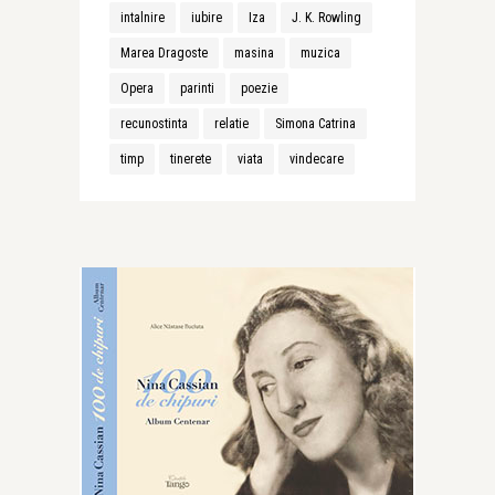
intalnire
iubire
Iza
J. K. Rowling
Marea Dragoste
masina
muzica
Opera
parinti
poezie
recunostinta
relatie
Simona Catrina
timp
tinerete
viata
vindecare