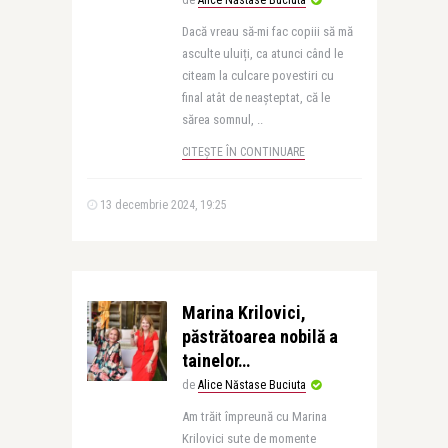
de
Alice Năstase Buciuta
Dacă vreau să-mi fac copiii să mă
asculte uluiți, ca atunci când le
citeam la culcare povestiri cu
final atât de neașteptat, că le
sărea somnul, ..
CITEȘTE ÎN CONTINUARE
13 decembrie 2024, 19:25
Marina Krilovici,
păstrătoarea nobilă a
tainelor…
de
Alice Năstase Buciuta
Am trăit împreună cu Marina
Krilovici sute de momente