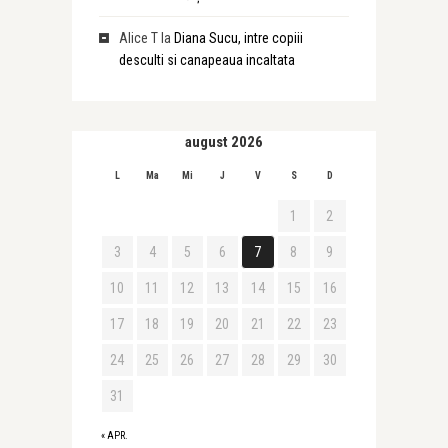
Alice T
la
Diana Sucu, intre copiii
desculti si canapeaua incaltata
august 2026
L
Ma
Mi
J
V
S
D
1
2
3
4
5
6
7
8
9
10
11
12
13
14
15
16
17
18
19
20
21
22
23
24
25
26
27
28
29
30
31
« APR.