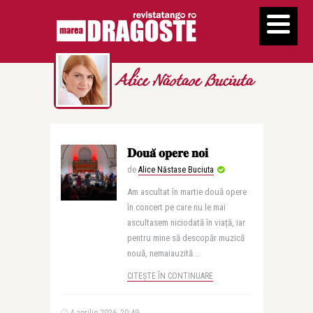
Alice Năstase Buciuta
𝐃𝐨𝐮𝐚̆ 𝐨𝐩𝐞𝐫𝐞 𝐧𝐨𝐢
de
Alice Năstase Buciuta
Am ascultat în martie două opere
în concert pe care nu le mai
ascultasem niciodată în viață, iar
pentru mine să descopăr muzică
nouă, nemaiauzită ..
CITEȘTE ÎN CONTINUARE