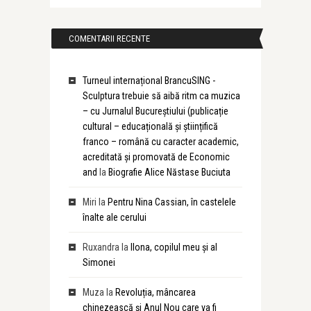
COMENTARII RECENTE
Turneul internațional BrancuSING -
Sculptura trebuie să aibă ritm ca muzica
– cu Jurnalul Bucureștiului (publicație
cultural – educațională și științifică
franco – română cu caracter academic,
acreditată și promovată de Economic
and
la
Biografie Alice Năstase Buciuta
Miri
la
Pentru Nina Cassian, în castelele
înalte ale cerului
Ruxandra
la
Ilona, copilul meu și al
Simonei
Muza
la
Revoluția, mâncarea
chinezească și Anul Nou care va fi