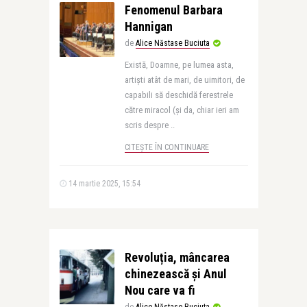
Fenomenul Barbara
Hannigan
de
Alice Năstase Buciuta
Există, Doamne, pe lumea asta,
artiști atât de mari, de uimitori, de
capabili să deschidă ferestrele
către miracol (și da, chiar ieri am
scris despre ..
CITEȘTE ÎN CONTINUARE
14 martie 2025, 15:54
Revoluția, mâncarea
chinezească și Anul
Nou care va fi