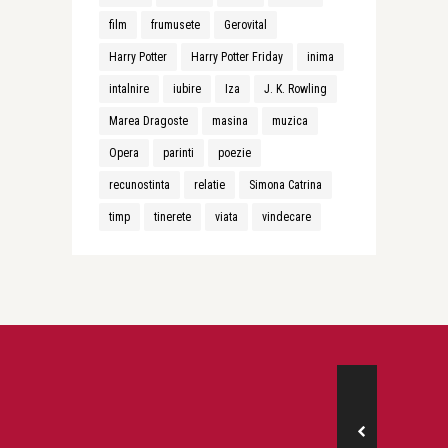
film
frumusete
Gerovital
Harry Potter
Harry Potter Friday
inima
intalnire
iubire
Iza
J. K. Rowling
Marea Dragoste
masina
muzica
Opera
parinti
poezie
recunostinta
relatie
Simona Catrina
timp
tinerete
viata
vindecare