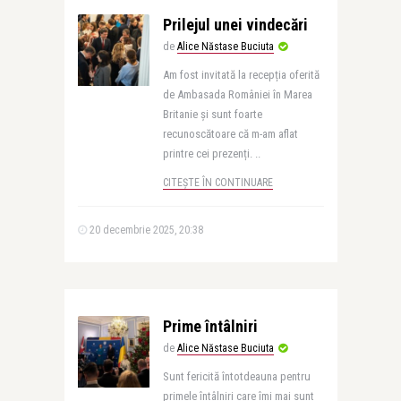
Prilejul unei vindecări
de
Alice Năstase Buciuta
Am fost invitată la recepția oferită
de Ambasada României în Marea
Britanie și sunt foarte
recunoscătoare că m-am aflat
printre cei prezenți. ..
CITEȘTE ÎN CONTINUARE
20 decembrie 2025, 20:38
Prime întâlniri
de
Alice Năstase Buciuta
Sunt fericită întotdeauna pentru
primele întâlniri care îmi mai sunt