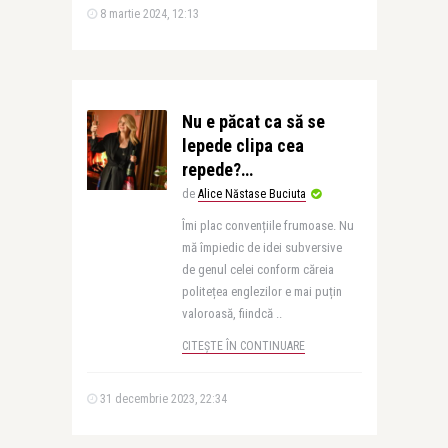
8 martie 2024, 12:13
Nu e păcat ca să se
lepede clipa cea
repede?…
de
Alice Năstase Buciuta
Îmi plac convențiile frumoase. Nu
mă împiedic de idei subversive
de genul celei conform căreia
politețea englezilor e mai puțin
valoroasă, fiindcă ..
CITEȘTE ÎN CONTINUARE
31 decembrie 2023, 22:34