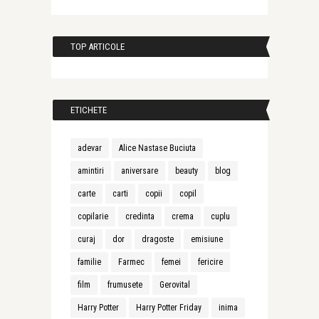
TOP ARTICOLE
ETICHETE
adevar
Alice Nastase Buciuta
amintiri
aniversare
beauty
blog
carte
carti
copii
copil
copilarie
credinta
crema
cuplu
curaj
dor
dragoste
emisiune
familie
Farmec
femei
fericire
film
frumusete
Gerovital
Harry Potter
Harry Potter Friday
inima