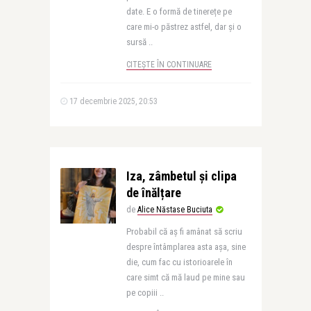
date. E o formă de tinerețe pe
care mi-o păstrez astfel, dar și o
sursă ..
CITEȘTE ÎN CONTINUARE
17 decembrie 2025, 20:53
Iza, zâmbetul și clipa
de înălțare
de
Alice Năstase Buciuta
Probabil că aș fi amânat să scriu
despre întâmplarea asta așa, sine
die, cum fac cu istorioarele în
care simt că mă laud pe mine sau
pe copiii ..