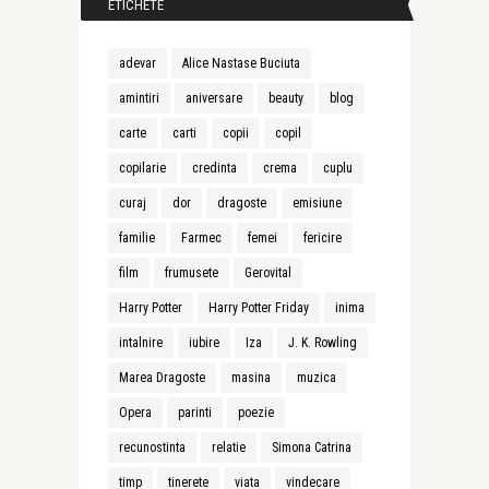
ETICHETE
adevar
Alice Nastase Buciuta
amintiri
aniversare
beauty
blog
carte
carti
copii
copil
copilarie
credinta
crema
cuplu
curaj
dor
dragoste
emisiune
familie
Farmec
femei
fericire
film
frumusete
Gerovital
Harry Potter
Harry Potter Friday
inima
intalnire
iubire
Iza
J. K. Rowling
Marea Dragoste
masina
muzica
Opera
parinti
poezie
recunostinta
relatie
Simona Catrina
timp
tinerete
viata
vindecare