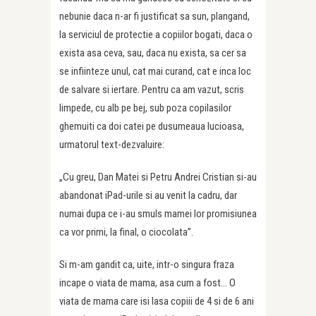
nebunie daca n-ar fi justificat sa sun, plangand,
la serviciul de protectie a copiilor bogati, daca o
exista asa ceva, sau, daca nu exista, sa cer sa
se infiinteze unul, cat mai curand, cat e inca loc
de salvare si iertare. Pentru ca am vazut, scris
limpede, cu alb pe bej, sub poza copilasilor
ghemuiti ca doi catei pe dusumeaua lucioasa,
urmatorul text-dezvaluire:
„Cu greu, Dan Matei si Petru Andrei Cristian si-au
abandonat iPad-urile si au venit la cadru, dar
numai dupa ce i-au smuls mamei lor promisiunea
ca vor primi, la final, o ciocolata”.
Si m-am gandit ca, uite, intr-o singura fraza
incape o viata de mama, asa cum a fost… O
viata de mama care isi lasa copiii de 4 si de 6 ani