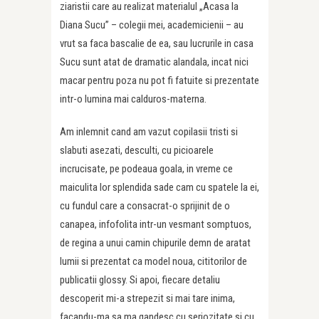
ziaristii care au realizat materialul „Acasa la
Diana Sucu” – colegii mei, academicienii – au
vrut sa faca bascalie de ea, sau lucrurile in casa
Sucu sunt atat de dramatic alandala, incat nici
macar pentru poza nu pot fi fatuite si prezentate
intr-o lumina mai calduros-materna.
Am inlemnit cand am vazut copilasii tristi si
slabuti asezati, desculti, cu picioarele
incrucisate, pe podeaua goala, in vreme ce
maiculita lor splendida sade cam cu spatele la ei,
cu fundul care a consacrat-o sprijinit de o
canapea, infofolita intr-un vesmant somptuos,
de regina a unui camin chipurile demn de aratat
lumii si prezentat ca model noua, cititorilor de
publicatii glossy. Si apoi, fiecare detaliu
descoperit mi-a strepezit si mai tare inima,
facandu-ma sa ma gandesc cu seriozitate si cu