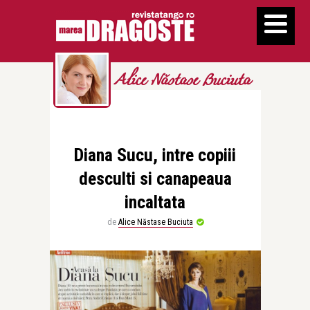
Alice Năstase Buciuta
Diana Sucu, intre copiii
desculti si canapeaua
incaltata
de
Alice Năstase Buciuta