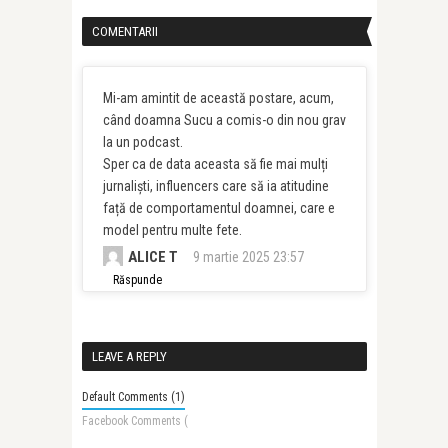
COMENTARII
Mi-am amintit de această postare, acum,
când doamna Sucu a comis-o din nou grav
la un podcast.
Sper ca de data aceasta să fie mai mulți
jurnaliști, influencers care să ia atitudine
față de comportamentul doamnei, care e
model pentru multe fete.
ALICE T
9 martie 2025 23:57
Răspunde
LEAVE A REPLY
Default Comments (1)
Facebook Comments (