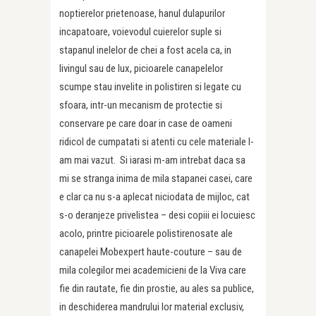
noptierelor prietenoase, hanul dulapurilor
incapatoare, voievodul cuierelor suple si
stapanul inelelor de chei a fost acela ca, in
livingul sau de lux, picioarele canapelelor
scumpe stau invelite in polistiren si legate cu
sfoara, intr-un mecanism de protectie si
conservare pe care doar in case de oameni
ridicol de cumpatati si atenti cu cele materiale l-
am mai vazut. Si iarasi m-am intrebat daca sa
mi se stranga inima de mila stapanei casei, care
e clar ca nu s-a aplecat niciodata de mijloc, cat
s-o deranjeze privelistea – desi copiii ei locuiesc
acolo, printre picioarele polistirenosate ale
canapelei Mobexpert haute-couture – sau de
mila colegilor mei academicieni de la Viva care
fie din rautate, fie din prostie, au ales sa publice,
in deschiderea mandrului lor material exclusiv,