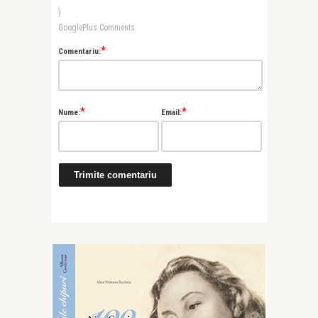
)
GooglePlus Comments
*
Comentariu:
*
*
Nume:
Email: