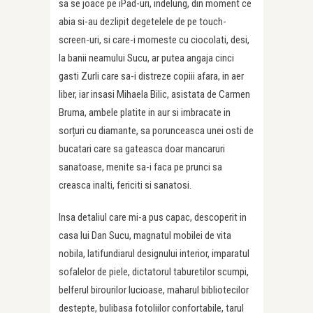
sa se joace pe iPad-uri, indelung, din moment ce
abia si-au dezlipit degetelele de pe touch-
screen-uri, si care-i momeste cu ciocolati, desi,
la banii neamului Sucu, ar putea angaja cinci
gasti Zurli care sa-i distreze copiii afara, in aer
liber, iar insasi Mihaela Bilic, asistata de Carmen
Bruma, ambele platite in aur si imbracate in
sorțuri cu diamante, sa porunceasca unei osti de
bucatari care sa gateasca doar mancaruri
sanatoase, menite sa-i faca pe prunci sa
creasca inalti, fericiti si sanatosi.
Insa detaliul care mi-a pus capac, descoperit in
casa lui Dan Sucu, magnatul mobilei de vita
nobila, latifundiarul designului interior, imparatul
sofalelor de piele, dictatorul taburetilor scumpi,
belferul birourilor lucioase, maharul bibliotecilor
destepte, bulibasa fotoliilor confortabile, tarul