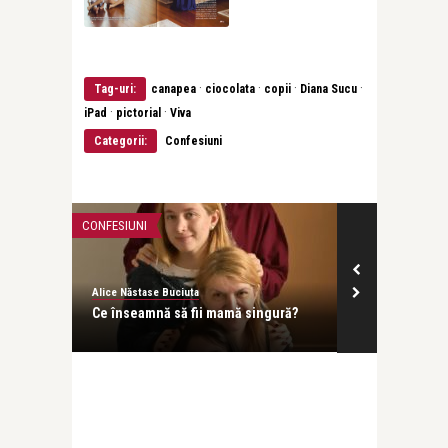
·
·
·
·
Tag-uri:
canapea
ciocolata
copii
Diana Sucu
·
·
iPad
pictorial
Viva
Categorii:
Confesiuni
CONFESIUNI
CONFESIUNI
Alice Năstase Buciuta
Alice Năstase B
Ce înseamnă să fii mamă singură?
Mama