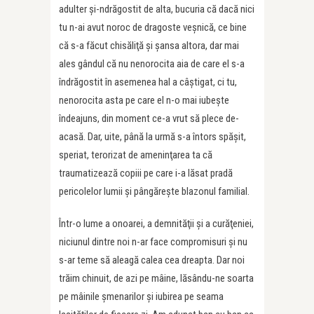
adulter şi-ndrăgostit de alta, bucuria că dacă nici
tu n-ai avut noroc de dragoste veşnică, ce bine
că s-a făcut chisăliţă şi şansa altora, dar mai
ales gândul că nu nenorocita aia de care el s-a
îndrăgostit în asemenea hal a câştigat, ci tu,
nenorocita asta pe care el n-o mai iubeşte
îndeajuns, din moment ce-a vrut să plece de-
acasă. Dar, uite, până la urmă s-a întors spăşit,
speriat, terorizat de ameninţarea ta că
traumatizează copiii pe care i-a lăsat pradă
pericolelor lumii şi pângăreşte blazonul familial.
Într-o lume a onoarei, a demnităţii şi a curăţeniei,
niciunul dintre noi n-ar face compromisuri şi nu
s-ar teme să aleagă calea cea dreapta. Dar noi
trăim chinuit, de azi pe mâine, lăsându-ne soarta
pe mâinile șmenarilor şi iubirea pe seama