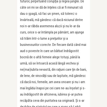
tuturor, perpetuând corupţia şi legea junglei. De
câte ori mi se dă de înţeles că ar fi minunat să
dau o şpagă, să fac un şmen, să tolerez o
învârteală, mă gândesc că dacă niciunul dintre
noi n-ar răbda asemenea aluzii şi nu le-ar da
curs, orice s-ar întâmpla pe pământ, am ajunge
să trăim într-o lume a preţurilor şi a
businessurilor corecte. De fiecare dată când mai
aud o poveste în care un bărbat îndrăgostit
bocnă de o altă femeie alege totuşi, până la
urmă, să se întoarcă acasă lângă vechea şi
ne(mai)iubita nevastă, din raţiuni care ţin de bani,
de lene, de vinovăţii sau de laşitate, mă gândesc
că dacă noi, femeile, am avea onoare şi nu i-am
mai îngădui înapoi pe cei care ne-au înşelat şi s-
au îndrăgostit de altcineva, iubirea şi-ar putea
recăpăta ceva din puritatea sa originară. Şi s-ar
dezbăra de statutul pe care a ajuns să-l aibă