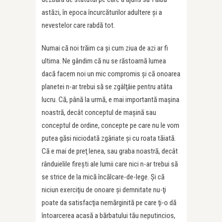
astăzi, în epoca încurcăturilor adultere şi a
nevestelor care rabdă tot.
Numai că noi trăim ca şi cum ziua de azi ar fi
ultima. Ne gândim că nu se răstoarnă lumea
dacă facem noi un mic compromis şi că onoarea
planetei n-ar trebui să se zgâlţâie pentru atâta
lucru. Că, până la urmă, e mai importantă maşina
noastră, decât conceptul de maşină sau
conceptul de ordine, concepte pe care nu le vom
putea găsi niciodată zgâriate şi cu roata tăiată.
Că e mai de preţ lenea, sau graba noastră, decât
rânduielile fireşti ale lumii care nici n-ar trebui să
se strice de la mică încălcare-de-lege. Şi că
niciun exerciţiu de onoare şi demnitate nu-ţi
poate da satisfacţia nemărginită pe care ţi-o dă
întoarcerea acasă a bărbatului tău neputincios,