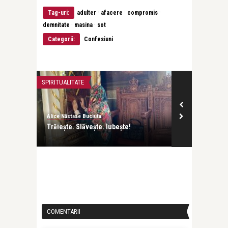
·
·
·
Tag-uri:
adulter
afacere
compromis
·
·
demnitate
masina
sot
Categorii:
Confesiuni
SPIRITUALITATE
CONFESIUNI
Alice Năstase Buciuta
Alice Năstase B
, o
Trăiește. Slăvește. Iubește!
Ce-mi place c
COMENTARII