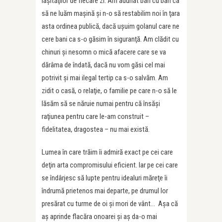
laşităţilor de fiecare zi. Am adunat ban cu ban ca
să ne luăm maşină şi n-o să restabilim noi în ţara
asta ordinea publică, dacă uşuim golanul care ne
cere bani ca s-o găsim în siguranţă. Am clădit cu
chinuri şi nesomn o mică afacere care se va
dărâma de îndată, dacă nu vom găsi cel mai
potrivit şi mai ilegal tertip ca s-o salvăm. Am
zidit o casă, o relaţie, o familie pe care n-o să le
lăsăm să se năruie numai pentru că însăşi
raţiunea pentru care le-am construit –
fidelitatea, dragostea – nu mai există.
Lumea în care trăim îi admiră exact pe cei care
deţin arta compromisului eficient. Iar pe cei care
se îndârjesc să lupte pentru idealuri măreţe îi
îndrumă prietenos mai departe, pe drumul lor
presărat cu turme de oi şi mori de vânt… Aşa că
aş aprinde flacăra onoarei şi aş da-o mai