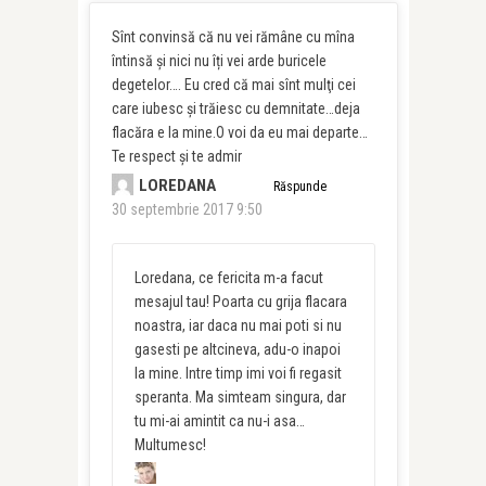
Sînt convinsă că nu vei rămâne cu mîna
întinsă și nici nu îți vei arde buricele
degetelor…. Eu cred că mai sînt mulţi cei
care iubesc și trăiesc cu demnitate…deja
flacăra e la mine.O voi da eu mai departe…
Te respect și te admir
LOREDANA
Răspunde
30 septembrie 2017 9:50
Loredana, ce fericita m-a facut
mesajul tau! Poarta cu grija flacara
noastra, iar daca nu mai poti si nu
gasesti pe altcineva, adu-o inapoi
la mine. Intre timp imi voi fi regasit
speranta. Ma simteam singura, dar
tu mi-ai amintit ca nu-i asa…
Multumesc!