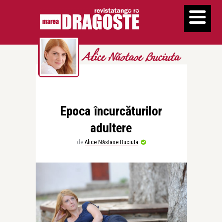
Alice Năstase Buciuta
Epoca încurcăturilor
adultere
de
Alice Năstase Buciuta