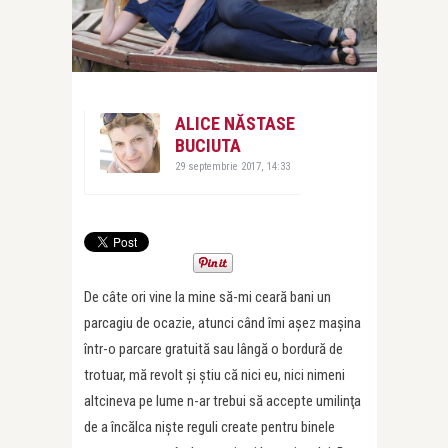
ALICE NĂSTASE
BUCIUTA
29 septembrie 2017, 14:33
De câte ori vine la mine să-mi ceară bani un
parcagiu de ocazie, atunci când îmi aşez maşina
într-o parcare gratuită sau lângă o bordură de
trotuar, mă revolt şi ştiu că nici eu, nici nimeni
altcineva pe lume n-ar trebui să accepte umilinţa
de a încălca nişte reguli create pentru binele