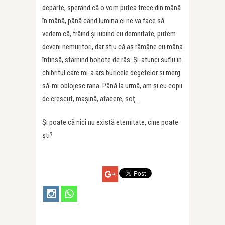
departe, sperând că o vom putea trece din mână
în mână, până când lumina ei ne va face să
vedem că, trăind şi iubind cu demnitate, putem
deveni nemuritori, dar ştiu că aş rămâne cu mâna
întinsă, stârnind hohote de râs. Şi-atunci suflu în
chibritul care mi-a ars buricele degetelor şi merg
să-mi oblojesc rana. Până la urmă, am şi eu copii
de crescut, maşină, afacere, soţ…
Şi poate că nici nu există eternitate, cine poate
şti?