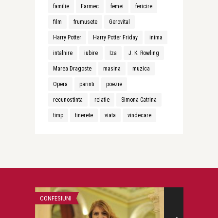
familie
Farmec
femei
fericire
film
frumusete
Gerovital
Harry Potter
Harry Potter Friday
inima
intalnire
iubire
Iza
J. K. Rowling
Marea Dragoste
masina
muzica
Opera
parinti
poezie
recunostinta
relatie
Simona Catrina
timp
tinerete
viata
vindecare
CONFESIUNI
CONFESIUNI