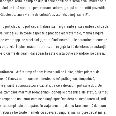
i și noapte. Asta în timp ce duc și aduc copiii de la școală sau măcar de la
, când se lasă noaptea peste pruncii adormiți, după ce-am citit poveștile,
Rădulescu, „nu e vreme de critică”, ci, „scrieți, băieți, scrieți!”…
 nu pot claca, nu pot ceda. Trebuie să merg înainte și să zâmbesc clipă de
Da, sunt și eu, în toate aspectele practice ale vieții mele, mamă singură.
pe whatsapp, de cinci luni și, date fiind încurcăturile carantinelor care ne
u câte zile. În plus, măcar teoretic, am în grijă, la 90 de kilometri distanță,
e o culme de deal – dar aceasta este o altă cutie a Pandorei pe care nu
urătatea… Atâta timp cât am inima plină de iubire, câțiva prieteni de
mare că Cineva acolo sus ne iubește, nu mă prăbușesc, dimpotrivă,
e și sunt recunoscătoare că, iată, pe cele de-acum pot să le duc. De
mai zâmbind, mai mult bombănind- condițiile groaznice ale statutului meu
psa de respect a unui stat care ne alungă spre Occident cu nepăsarea lui, mă
erite complicații pot apărea în viața unui om, dar eu tare bine mă descurc
r trebui să fie toate mamele cu adevărat singure, mai singure decât mine,