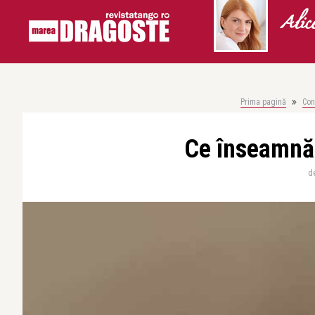
Alic
Prima pagină
Con
Ce înseamnă 
d