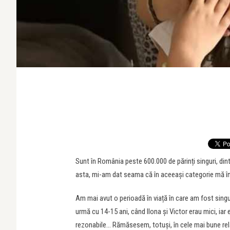
Sunt în România peste 600.000 de părinți singuri, di
asta, mi-am dat seama că în aceeași categorie mă î
Am mai avut o perioadă în viață în care am fost singur
urmă cu 14-15 ani, când Ilona și Victor erau mici, ia
rezonabile… Rămăsesem, totuși, în cele mai bune rel