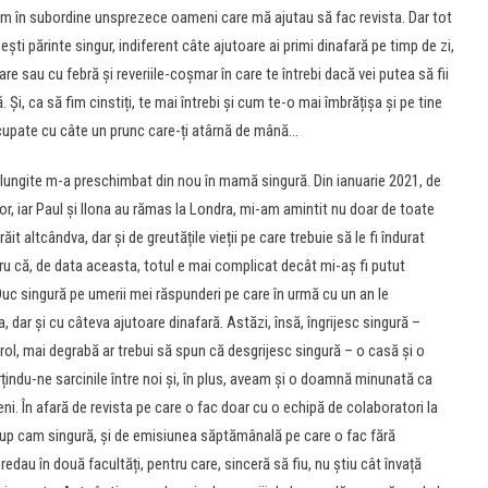
veam în subordine unsprezece oameni care mă ajutau să fac revista. Dar tot
ești părinte singur, indiferent câte ajutoare ai primi dinafară pe timp de zi,
toare sau cu febră și reveriile-coșmar în care te întrebi dacă vei putea să fii
 Și, ca să fim cinstiți, te mai întrebi și cum te-o mai îmbrățișa și pe tine
cupate cu câte un prunc care-ți atârnă de mână…
elungite m-a preschimbat din nou în mamă singură. Din ianuarie 2021, de
tor, iar Paul și Ilona au rămas la Londra, mi-am amintit nu doar de toate
it altcândva, dar și de greutățile vieții pe care trebuie să le fi îndurat
ru că, de data aceasta, totul e mai complicat decât mi-aș fi putut
 Duc singură pe umerii mei răspunderi pe care în urmă cu un an le
na, dar și cu câteva ajutoare dinafară. Astăzi, însă, îngrijesc singură –
rol, mai degrabă ar trebui să spun că desgrijesc singură – o casă și o
țindu-ne sarcinile între noi și, în plus, aveam și o doamnă minunată ca
ni. În afară de revista pe care o fac doar cu o echipă de colaboratori la
ocup cam singură, și de emisiunea săptămânală pe care o fac fără
redau în două facultăți, pentru care, sinceră să fiu, nu știu cât învață