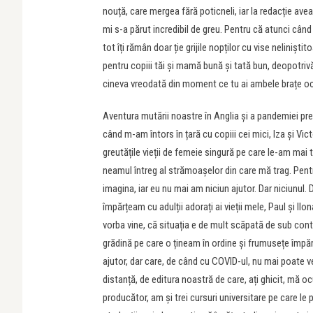
nouță, care mergea fără poticneli, iar la redacție a
mi s-a părut incredibil de greu. Pentru că atunci când 
tot îți rămân doar ție grijile nopților cu vise neliniști
pentru copiii tăi și mamă bună și tată bun, deopotrivă.
cineva vreodată din moment ce tu ai ambele brațe o
Aventura mutării noastre în Anglia și a pandemiei pr
când m-am întors în țară cu copiii cei mici, Iza și Vic
greutățile vieții de femeie singură pe care le-am mai tră
neamul întreg al strămoașelor din care mă trag. Pent
imagina, iar eu nu mai am niciun ajutor. Dar niciunul.
împărțeam cu adulții adorați ai vieții mele, Paul și Ilo
vorba vine, că situația e de mult scăpată de sub cont
grădină pe care o țineam în ordine și frumusețe împăr
ajutor, dar care, de când cu COVID-ul, nu mai poate ve
distanță, de editura noastră de care, ați ghicit, mă 
producător, am și trei cursuri universitare pe care le p