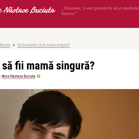
e Năstase Buciuta
„Doamne, n-am genunchi să-ți mulțum
Isanos“
fesiuni
Ce înseamnă să fii mamă singură?
să fii mamă singură?
e
Alice Năstase Buciuta