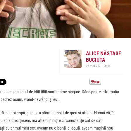
ALICE NĂSTASE
BUCIUTA
28 mai 2021, 00:45
ntre care, mai mult de 500.000 sunt mame singure. Dând peste informația
ncadrez acum, vrând-nevrând, și eu…
ă, cu doi copii, și mi s-a părut cumplit de greu și atunci. Numai că, în
r eu abia divorțasem, mă aflam în niște circumstanțe cât de cât
ații cu primul meu soț, aveam nu o bonă, ci două, aveam mașină nou