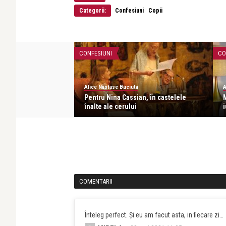
·
Categorii:
Confesiuni
Copii
CONFESIUNI
CO
Alice Năstase Buciuta
A
Pentru Nina Cassian, în castelele
M
înalte ale cerului
i
COMENTARII
Înteleg perfect. Și eu am facut asta, in fiecare zi…