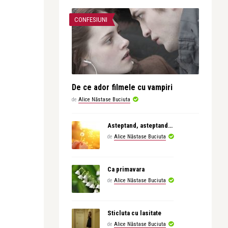
CONFESIUNI
De ce ador filmele cu vampiri
de
Alice Năstase Buciuta
Asteptand, asteptand…
de
Alice Năstase Buciuta
Ca primavara
de
Alice Năstase Buciuta
Sticluta cu lasitate
de
Alice Năstase Buciuta