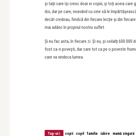
și tații care își cresc doar ei copiii, și toți aceia care
doi, dar pe care, neavând cu cine să le împărtășească,
decât credeau, fiindcă din fiecare lecție și din fie
mai adânc în propriul nostru suflet.
Și eu fac asta, în fiecare zi. Și eu, și ceilalți 600.00
fost ca-n povești, dar care tot ca pe o poveste frumoa
care va vindeca lumea.
·
·
·
·
Tag-uri:
copii
copil
familie
iubire
mamă singură