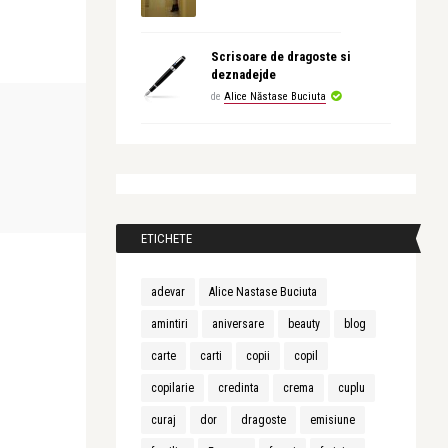
Scrisoare de dragoste si
deznadejde
de
Alice Năstase Buciuta
CONFESIUNI
CONFESIUNI
Alice Năstase Buciuta
Alice Năstase B
Cum ții în viață o iubire?
Simona și os
ETICHETE
adevar
Alice Nastase Buciuta
amintiri
aniversare
beauty
blog
carte
carti
copii
copil
copilarie
credinta
crema
cuplu
curaj
dor
dragoste
emisiune