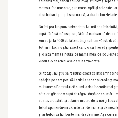
studenții mei, dar eu știu că învăț, studiez și repet z
metrou, fac mâncare, pun masa, spăl și calc rufe, iar
deschid iar laptopul și scriu, că, vorba lui Ion Heliade 
Nu îmi pot lua pauză niciodată. Nu mă pot îmbolnăvi,
clipă, fără să mă risipesc, fără să cad sau să disper. 
Am soțul la 4000 de kilometri și nu l-am văzut, decât 
tot țin în loc, nu știu exact când o să îl revăd și pentr
și o altă mamă singură, pe mama mea, ce locuiește p
vreau s-o deschid, așa că o las zăvorâtă.
Și, totuși, nu știu să răspund exact ce înseamnă sing
nădejde pe care pot să-i strig la necaz și credință 
mulțumesc Domnului că nu mi-a dat încercări mai grel
câte ori găsesc o clipă de răgaz, după ce enumăr – 
solitar, alocațiile și salariile mizere de la noi și li
felicit spunându-mi că, uite cât de multe și de nesuf
și ar trebui să fiu foarte mândră de mine. Așa cum a