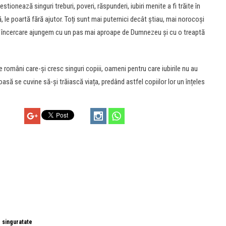
 gestionează singuri treburi, poveri, răspunderi, iubiri menite a fi trăite în
 le poartă fără ajutor. Toți sunt mai puternici decât știau, mai norocoși
care încercare ajungem cu un pas mai aproape de Dumnezeu și cu o treaptă
0 de români care-și cresc singuri copiii, oameni pentru care iubirile nu au
să se cuvine să-și trăiască viața, predând astfel copiilor lor un înțeles
·
singuratate