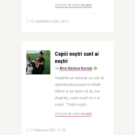
CITEȘTE ÎN CONTINUARE
12 septembrie 2022, 00:31
Copiii noștri sunt ai
noștri
de
Alice Năstase Buciuta
TweetNe-am minunat cu toții de
splendoarea poeziei lui Khalil
Gibran și am decis că da, are
dreptate, copiii noștri nu-s ai
noștri. “Copiii voştri ..
CITEȘTE ÎN CONTINUARE
11 februarie 2021, 11:56