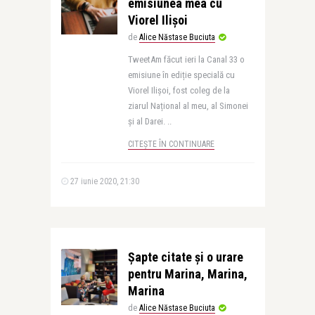
emisiunea mea cu
Viorel Ilișoi
de
Alice Năstase Buciuta
TweetAm făcut ieri la Canal 33 o
emisiune în ediție specială cu
Viorel Ilișoi, fost coleg de la
ziarul Național al meu, al Simonei
și al Darei. ..
CITEȘTE ÎN CONTINUARE
27 iunie 2020, 21:30
Șapte citate și o urare
pentru Marina, Marina,
Marina
de
Alice Năstase Buciuta