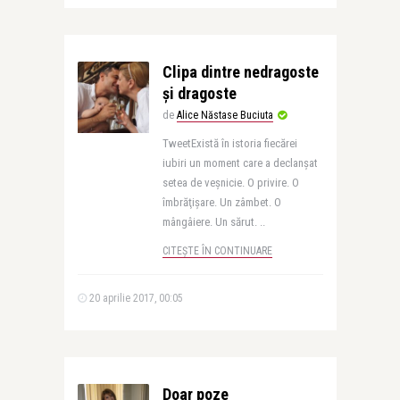
Clipa dintre nedragoste
și dragoste
de
Alice Năstase Buciuta
TweetExistă în istoria fiecărei
iubiri un moment care a declanşat
setea de veşnicie. O privire. O
îmbrăţişare. Un zâmbet. O
mângâiere. Un sărut. ..
CITEȘTE ÎN CONTINUARE
20 aprilie 2017, 00:05
Doar poze