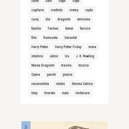
carte
carti
copii
copil
copilarie
credinta
crema
cuplu
curaj
dor
dragoste
emisiune
familie
Farmec
femei
fericire
film
frumusete
Gerovital
Harry Potter
Harry Potter Friday
inima
intalnire
iubire
Iza
J. K. Rowling
Marea Dragoste
masina
muzica
Opera
parinti
poezie
recunostinta
relatie
Simona Catrina
timp
tinerete
viata
vindecare