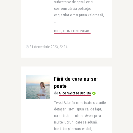
subversive de genul celei
conform căreia politețea
englezilor e mai puțin valoroasă,
..
CITEȘTE ÎN CONTINUARE
31 decembrie 2023, 22:34
Fără-de-care-nu-se-
poate
de
Alice Năstase Buciuta
TweetAdun în mine toate sfaturile
detașării și-mi spun că, de fapt,
nu-mi trebuie nimic. Avem prea
multe lucruri, care se adună,
inestetic și nesustenabil, ..