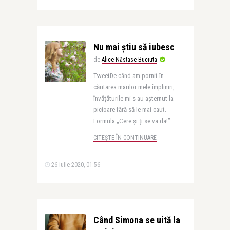
Nu mai știu să iubesc
de
Alice Năstase Buciuta
TweetDe când am pornit în
căutarea marilor mele împliniri,
învățăturile mi s-au așternut la
picioare fără să le mai caut.
Formula „Cere și ți se va da!” ..
CITEȘTE ÎN CONTINUARE
26 iulie 2020, 01:56
Când Simona se uită la