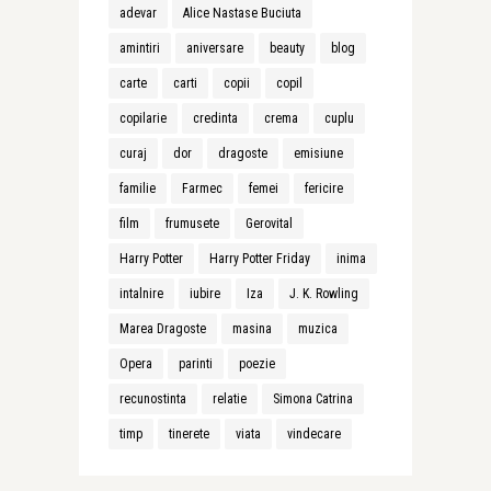
adevar
Alice Nastase Buciuta
amintiri
aniversare
beauty
blog
carte
carti
copii
copil
copilarie
credinta
crema
cuplu
curaj
dor
dragoste
emisiune
familie
Farmec
femei
fericire
film
frumusete
Gerovital
Harry Potter
Harry Potter Friday
inima
intalnire
iubire
Iza
J. K. Rowling
Marea Dragoste
masina
muzica
Opera
parinti
poezie
recunostinta
relatie
Simona Catrina
timp
tinerete
viata
vindecare