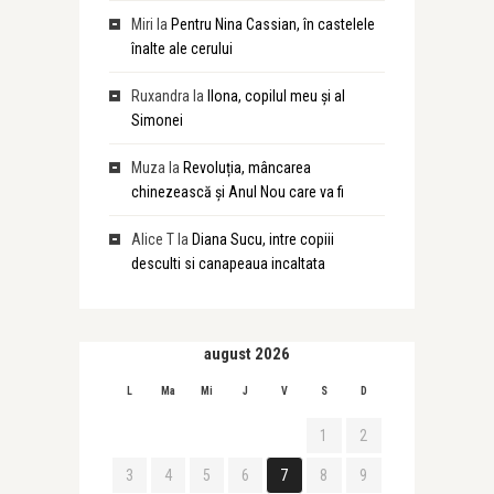
Miri
la
Pentru Nina Cassian, în castelele
înalte ale cerului
Ruxandra
la
Ilona, copilul meu și al
Simonei
Muza
la
Revoluția, mâncarea
chinezească și Anul Nou care va fi
Alice T
la
Diana Sucu, intre copiii
desculti si canapeaua incaltata
august 2026
L
Ma
Mi
J
V
S
D
1
2
3
4
5
6
7
8
9