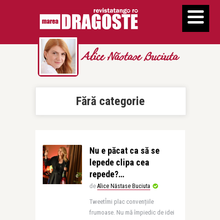
Alice Năstase Buciuta
Fără categorie
Nu e păcat ca să se
lepede clipa cea
repede?…
de
Alice Năstase Buciuta
TweetÎmi plac convențiile
frumoase. Nu mă împiedic de idei