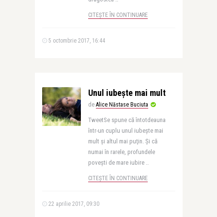
CITEȘTE ÎN CONTINUARE
5 octombrie 2017, 16:44
Unul iubește mai mult
de
Alice Năstase Buciuta
TweetSe spune că întotdeauna
într-un cuplu unul iubeşte mai
mult şi altul mai puţin. Şi că
numai în rarele, profundele
poveşti de mare iubire ..
CITEȘTE ÎN CONTINUARE
22 aprilie 2017, 09:30