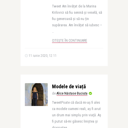
Tweet Am învățat de la Marina
Krilovici să fiu senină și veselă, să
fiu generoasă și să nu țin
supărarea. Am învățat să iubesc –
..
CITEȘTE ÎN CONTINUARE
11 iunie 2020, 12:11
Modele de viață
de
Alice Năstase Buciuta
TweetPoate că dacă mi-aş fi ales
ca modele oameni reali, aş fi avut
un drum mai simplu prin viaţă. Aş
fi putut să-mi găsesc liniştea şi
dragostea ..