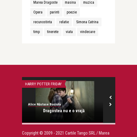
Marea Dragoste
masina
muzica
Opera
parinti
poezie
recunostinta
relatie
Simona Catrina
timp
tinerete
viata
vindecare
CONFESIUNI
CONFESIUNI
Alice Năstase Buciuta
Alice Năstase B
ă
Am alergat maratonul meu până la
𝐃
capăt
Copyright © 2009 - 2021 Cartile Tango SRL / Marea