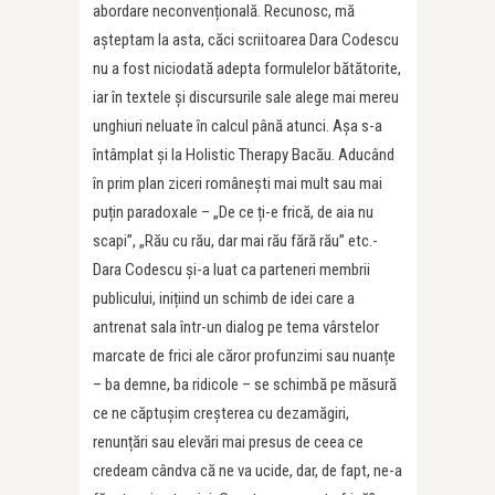
abordare neconvențională. Recunosc, mă
așteptam la asta, căci scriitoarea Dara Codescu
nu a fost niciodată adepta formulelor bătătorite,
iar în textele și discursurile sale alege mai mereu
unghiuri neluate în calcul până atunci. Așa s-a
întâmplat și la Holistic Therapy Bacău. Aducând
în prim plan ziceri românești mai mult sau mai
puțin paradoxale – „De ce ți-e frică, de aia nu
scapi”, „Rău cu rău, dar mai rău fără rău” etc.-
Dara Codescu și-a luat ca parteneri membrii
publicului, inițiind un schimb de idei care a
antrenat sala într-un dialog pe tema vârstelor
marcate de frici ale căror profunzimi sau nuanțe
– ba demne, ba ridicole – se schimbă pe măsură
ce ne căptușim creșterea cu dezamăgiri,
renunțări sau elevări mai presus de ceea ce
credeam cândva că ne va ucide, dar, de fapt, ne-a