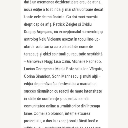
dată un asemenea deziderat pare greu de atins,
noua ediție a fost încă și mai strălucitoare decât
toate cele de mai înainte. Cu doi mari maeștri
drept cap de afiș, Patrick Zeigler și Ovidiu
Dragoș Argeșanu, cu excepționalul numerolog și
astrolog Nelu Vicleanu așezat în topul line-up-
ului de vorbitori și cu o pleiadă de nume de
terapeuți și ghizi spirituali cu reputație neștirbită
– Genoveva Nagy, Lisa Călin, Michelle Pacheco,
Lucian Georgescu, Mirela Botezatu, Ion Vărgatu,
Corina Simmion, Sorin Marinescu și mulți alții –
ediția de primăvară a festivalului a marcat un
succes răsunător, cu reacții de mare intensitate
în sălile de conferințe și cu entuziasm în
comunitatea online a urmăritorilor din întreaga
lume. Cornelia Solomon, întemeietoarea
proiectului, a dus la excepțional sfârșit încă o