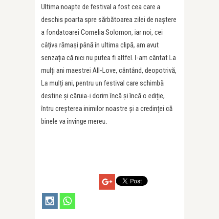
Ultima noapte de festival a fost cea care a
deschis poarta spre sărbătoarea zilei de naștere
a fondatoarei Cornelia Solomon, iar noi, cei
câțiva rămași până în ultima clipă, am avut
senzația că nici nu putea fi altfel. I-am cântat La
mulți ani maestrei All-Love, cântând, deopotrivă,
La mulți ani, pentru un festival care schimbă
destine și căruia-i dorim încă și încă o ediție,
întru creșterea inimilor noastre și a credinței că
binele va învinge mereu.