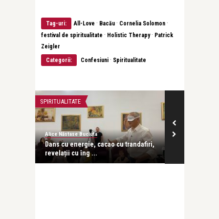
·
·
·
Tag-uri:
All-Love
Bacău
Cornelia Solomon
·
·
festival de spiritualitate
Holistic Therapy
Patrick
Zeigler
·
Categorii:
Confesiuni
Spiritualitate
CONFESIUNI
SPIRITUALITATE
Alice Năstase Buciuta
Alice Năstase Bu
Spiritualitate, maternitate, eternitate.
Dans cu energ
Ziua a patra a ...
revelații cu în
CONFESIUNI
SPIRITUALITATE
Alice Năstase Buciuta
Alice Năstase Bu
Spiritualitate, maternitate, eternitate.
Dans cu energ