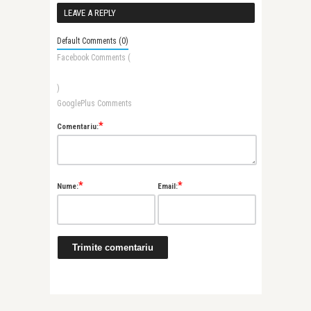
Ziua a patra a ...
revelații cu în
LEAVE A REPLY
Default Comments (0)
Facebook Comments (
)
GooglePlus Comments
*
Comentariu:
*
*
Nume:
Email: