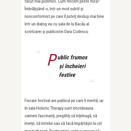
făcut mai puternici. Cum trecem peste frică?
Îmbrățișând-o, într-un mod subtil și
nonconformist pe care îl puteți desluși mai bine
într-un dialog viu cu sala de la Bacău al
scriitoarei și publicistei Dara Codescu.
P
ublic frumos
și încheieri
festive
Fiecare festival are publicul pe care îl merită, iar
în sala Holistic Therapy sunt întotdeauna
oameni fascinanți, pregătiți să înțeleagă, să
învețe, să întrebe sau să facă împărtășiri la cel