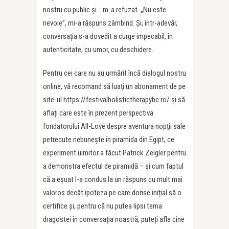
nostru cu public și… m-a refuzat. „Nu este
nevoie”, mi-a răspuns zâmbind. Și, într-adevăr,
conversația s-a dovedit a curge impecabil, în
autenticitate, cu umor, cu deschidere.
Pentru cei care nu au urmărit încă dialogul nostru
online, vă recomand să luați un abonament de pe
site-ul https://festivalholistictherapybc.ro/ și să
aflați care este în prezent perspectiva
fondatorului All-Love despre aventura nopții sale
petrecute nebunește în piramida din Egipt, ce
experiment uimitor a făcut Patrick Zeigler pentru
a demonstra efectul de piramidă – și cum faptul
că a eșuat l-a condus la un răspuns cu mult mai
valoros decât ipoteza pe care dorise inițial să o
certifice și, pentru că nu putea lipsi tema
dragostei în conversația noastră, puteți afla cine