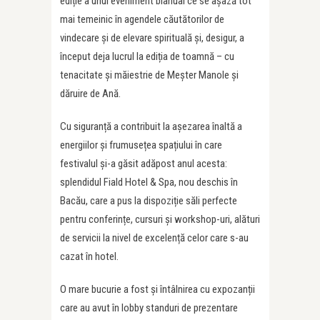
ediție a unui eveniment bianual ce se așază tot
mai temeinic în agendele căutătorilor de
vindecare și de elevare spirituală și, desigur, a
început deja lucrul la ediția de toamnă – cu
tenacitate și măiestrie de Meșter Manole și
dăruire de Ană.
Cu siguranță a contribuit la așezarea înaltă a
energiilor și frumusețea spațiului în care
festivalul și-a găsit adăpost anul acesta:
splendidul Fiald Hotel & Spa, nou deschis în
Bacău, care a pus la dispoziție săli perfecte
pentru conferințe, cursuri și workshop-uri, alături
de servicii la nivel de excelență celor care s-au
cazat în hotel.
O mare bucurie a fost și întâlnirea cu expozanții
care au avut în lobby standuri de prezentare