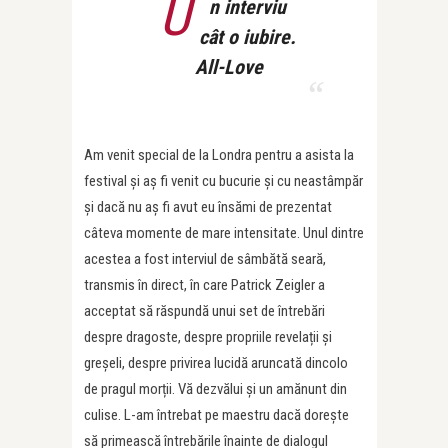
U
n interviu
cât o iubire.
All-Love
Am venit special de la Londra pentru a asista la
festival și aș fi venit cu bucurie și cu neastâmpăr
și dacă nu aș fi avut eu însămi de prezentat
câteva momente de mare intensitate. Unul dintre
acestea a fost interviul de sâmbătă seară,
transmis în direct, în care Patrick Zeigler a
acceptat să răspundă unui set de întrebări
despre dragoste, despre propriile revelații și
greșeli, despre privirea lucidă aruncată dincolo
de pragul morții. Vă dezvălui și un amănunt din
culise. L-am întrebat pe maestru dacă dorește
să primească întrebările înainte de dialogul