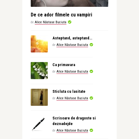
De ce ador filmele cu vampiri
de
Alice Năstase Buciuta
Asteptand, asteptand…
de
Alice Năstase Buciuta
Ca primavara
de
Alice Năstase Buciuta
Sticluta cu lasitate
de
Alice Năstase Buciuta
Scrisoare de dragoste si
deznadejde
de
Alice Năstase Buciuta