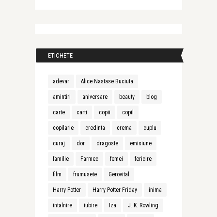
ETICHETE
adevar
Alice Nastase Buciuta
amintiri
aniversare
beauty
blog
carte
carti
copii
copil
copilarie
credinta
crema
cuplu
curaj
dor
dragoste
emisiune
familie
Farmec
femei
fericire
film
frumusete
Gerovital
Harry Potter
Harry Potter Friday
inima
intalnire
iubire
Iza
J. K. Rowling