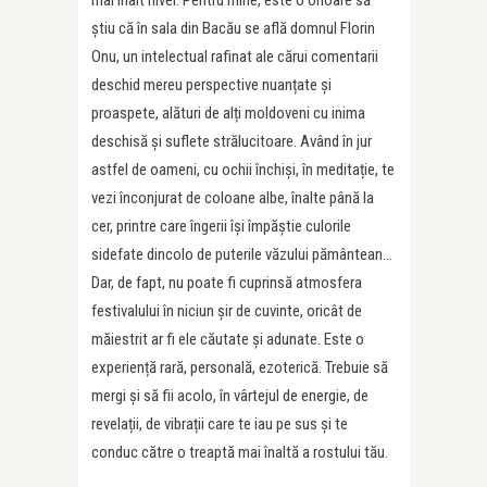
mai înalt nivel. Pentru mine, este o onoare să
știu că în sala din Bacău se află domnul Florin
Onu, un intelectual rafinat ale cărui comentarii
deschid mereu perspective nuanțate și
proaspete, alături de alți moldoveni cu inima
deschisă și suflete strălucitoare. Având în jur
astfel de oameni, cu ochii închiși, în meditație, te
vezi înconjurat de coloane albe, înalte până la
cer, printre care îngerii își împăștie culorile
sidefate dincolo de puterile văzului pământean…
Dar, de fapt, nu poate fi cuprinsă atmosfera
festivalului în niciun șir de cuvinte, oricât de
măiestrit ar fi ele căutate și adunate. Este o
experiență rară, personală, ezoterică. Trebuie să
mergi și să fii acolo, în vârtejul de energie, de
revelații, de vibrații care te iau pe sus și te
conduc către o treaptă mai înaltă a rostului tău.