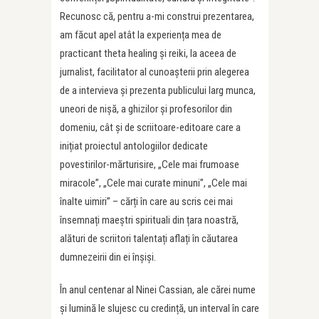
Recunosc că, pentru a-mi construi prezentarea,
am făcut apel atât la experiența mea de
practicant theta healing și reiki, la aceea de
jurnalist, facilitator al cunoașterii prin alegerea
de a intervieva și prezenta publicului larg munca,
uneori de nișă, a ghizilor și profesorilor din
domeniu, cât și de scriitoare-editoare care a
inițiat proiectul antologiilor dedicate
povestirilor-mărturisire, „Cele mai frumoase
miracole”, „Cele mai curate minuni”, „Cele mai
înalte uimiri” – cărți în care au scris cei mai
însemnați maeștri spirituali din țara noastră,
alături de scriitori talentați aflați în căutarea
dumnezeirii din ei înșiși.
În anul centenar al Ninei Cassian, ale cărei nume
și lumină le slujesc cu credință, un interval în care