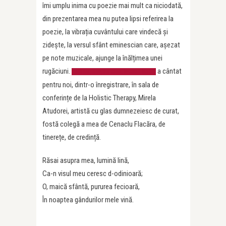
îmi umplu inima cu poezie mai mult ca niciodată,
din prezentarea mea nu putea lipsi referirea la
poezie, la vibrația cuvântului care vindecă și
zidește, la versul sfânt eminescian care, așezat
pe note muzicale, ajunge la înălțimea unei
rugăciuni.
a cântat
„Răsai, asupra mea, lumină lină”
pentru noi, dintr-o înregistrare, în sala de
conferințe de la Holistic Therapy, Mirela
Atudorei, artistă cu glas dumnezeiesc de curat,
fostă colegă a mea de Cenaclu Flacăra, de
tinerețe, de credință.
Răsai asupra mea, lumină lină,
Ca-n visul meu ceresc d-odinioară;
O, maică sfântă, pururea fecioară,
În noaptea gândurilor mele vină.