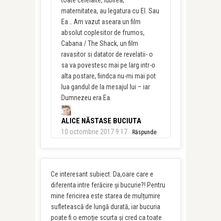
maternitatea, au legatura cu El. Sau
Ea… Am vazut aseara un film
absolut coplesitor de frumos,
Cabana / The Shack, un film
ravasitor si datator de revelatii- o
sa va povestesc mai pe larg intr-o
alta postare, fiindca nu-mi mai pot
lua gandul de la mesajul lui – iar
Dumnezeu era Ea.
ALICE NĂSTASE BUCIUTA
10 octombrie 2017 9:17
Răspunde
Ce interesant subiect. Da,oare care e
diferenta intre ferăcire și bucurie?! Pentru
mine fericirea este starea de mulțumire
sufletească de lungă durată, iar bucuria
poate fi o emoție scurta și cred ca toate