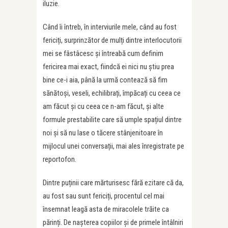
iluzie.
Când îi întreb, în interviurile mele, când au fost
fericiți, surprinzător de mulți dintre interlocutorii
mei se fâstâcesc și întreabă cum definim
fericirea mai exact, fiindcă ei nici nu știu prea
bine ce-i aia, până la urmă contează să fim
sănătoși, veseli, echilibrați, împăcați cu ceea ce
am făcut și cu ceea ce n-am făcut, și alte
formule prestabilite care să umple spațiul dintre
noi și să nu lase o tăcere stânjenitoare în
mijlocul unei conversații, mai ales înregistrate pe
reportofon.
Dintre puținii care mărturisesc fără ezitare că da,
au fost sau sunt fericiți, procentul cel mai
însemnat leagă asta de miracolele trăite ca
părinți. De nașterea copiilor și de primele întâlniri