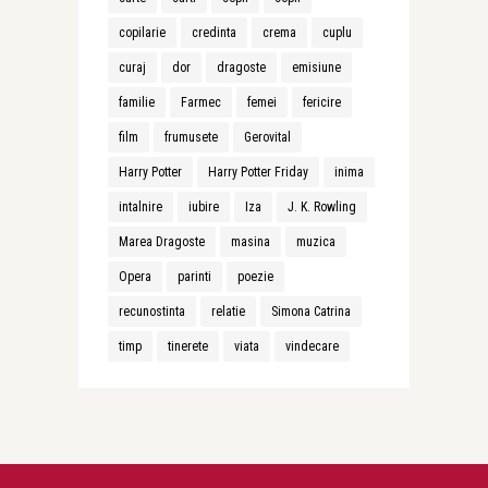
copilarie
credinta
crema
cuplu
curaj
dor
dragoste
emisiune
familie
Farmec
femei
fericire
film
frumusete
Gerovital
Harry Potter
Harry Potter Friday
inima
intalnire
iubire
Iza
J. K. Rowling
Marea Dragoste
masina
muzica
Opera
parinti
poezie
recunostinta
relatie
Simona Catrina
timp
tinerete
viata
vindecare