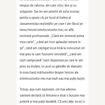
nespus de valoros, din care citez des și cu
voluptate. Dar mi-am amintit de asta tocmai
pentru a spune că, pe locul al treilea al
clasamentului neștiințific pe care l-am făcut pe
tema fericirii interlocutorilor mei, se află
motivele profesionale. „Când am terminat prima
mea carte”, „când am fost aplaudat minute în
șir”, când am câștigat locul întâi la concursul cel
mai greu la care fusesem vreodată”, „când am
ieșit campioană” sunt răspunsuri pe care le-am
prins eu însămi, cu acul cu gămălie de diamant,
în insectarul mărturisirilor despre fericire ale
interlocutorilor mei mai mult sau mai puțin iluștri.
Totuși, așa cum spuneam, cel mai adesea
oamenii declară că fericirea e doar o bucurie mai
poleită și mai puțin durabilă. Că unii (alții, nu ei) o