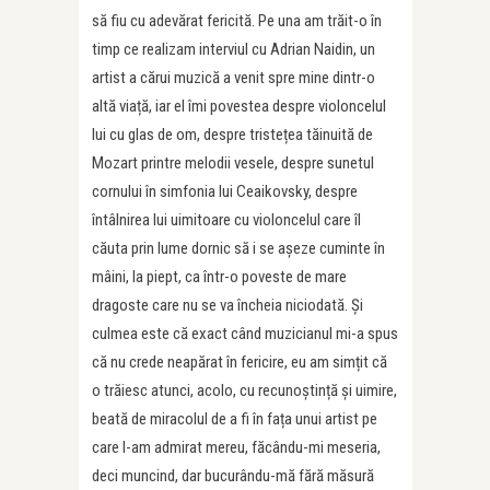
să fiu cu adevărat fericită. Pe una am trăit-o în
timp ce realizam interviul cu Adrian Naidin, un
artist a cărui muzică a venit spre mine dintr-o
altă viață, iar el îmi povestea despre violoncelul
lui cu glas de om, despre tristețea tăinuită de
Mozart printre melodii vesele, despre sunetul
cornului în simfonia lui Ceaikovsky, despre
întâlnirea lui uimitoare cu violoncelul care îl
căuta prin lume dornic să i se așeze cuminte în
mâini, la piept, ca într-o poveste de mare
dragoste care nu se va încheia niciodată. Și
culmea este că exact când muzicianul mi-a spus
că nu crede neapărat în fericire, eu am simțit că
o trăiesc atunci, acolo, cu recunoștință și uimire,
beată de miracolul de a fi în fața unui artist pe
care l-am admirat mereu, făcându-mi meseria,
deci muncind, dar bucurându-mă fără măsură