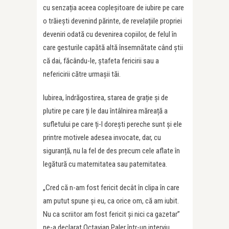
cu senzația aceea copleșitoare de iubire pe care
o trăiești devenind părinte, de revelațiile propriei
deveniri odată cu devenirea copiilor, de felul în
care gesturile capătă altă însemnătate când știi
că dai, făcându-le, ștafeta fericirii sau a
nefericirii către urmașii tăi.
Iubirea, îndrăgostirea, starea de grație și de
plutire pe care ți le dau întâlnirea măreață a
sufletului pe care ți-l dorești pereche sunt și ele
printre motivele adesea invocate, dar, cu
siguranță, nu la fel de des precum cele aflate în
legătură cu maternitatea sau paternitatea.
„Cred că n-am fost fericit decât în clipa în care
am putut spune și eu, ca orice om, că am iubit.
Nu ca scriitor am fost fericit și nici ca gazetar”
ne-a declarat Octavian Paler într-un interviu