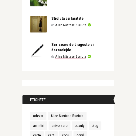
Sticluta cu lasitate
de
Alice Năstase Buciuta
Scrisoare de dragoste si
deznadejde
de
Alice Năstase Buciuta
ETICHETE
adevar
Alice Nastase Buciuta
amintiri
aniversare
beauty
blog
carte
carti
copii
copil