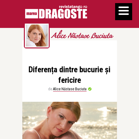
Alice Năstase Buciuta
Diferența dintre bucurie și
fericire
de
Alice Năstase Buciuta