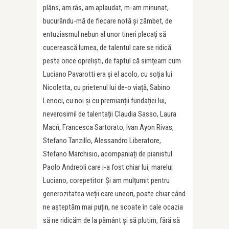
plâns, am râs, am aplaudat, m-am minunat,
bucurându-mă de fiecare notă și zâmbet, de
entuziasmul nebun al unor tineri plecați să
cucerească lumea, de talentul care se ridică
peste orice opreliști, de faptul că simțeam cum
Luciano Pavarotti era și el acolo, cu soția lui
Nicoletta, cu prietenul lui de-o viață, Sabino
Lenoci, cu noi și cu premianții fundației lui,
neverosimil de talentații Claudia Sasso, Laura
Macrì,
Francesca Sartorato, Ivan Ayon Rivas,
Stefano Tanzillo, Alessandro Liberatore,
Stefano Marchisio, acompaniați de pianistul
Paolo Andreoli care i-a fost chiar lui, marelui
Luciano, corepetitor
. Și am mulțumit pentru
generozitatea vieții care uneori, poate chiar când
ne așteptăm mai puțin, ne scoate în cale ocazia
să ne ridicăm de la pământ și să plutim, fără să