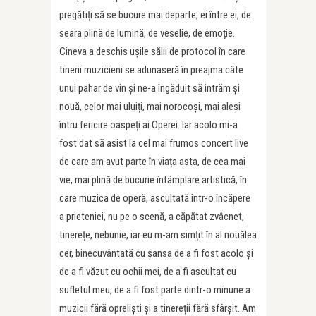
pregătiți să se bucure mai departe, ei între ei, de
seara plină de lumină, de veselie, de emoție.
Cineva a deschis ușile sălii de protocol în care
tinerii muzicieni se adunaseră în preajma câte
unui pahar de vin și ne-a îngăduit să intrăm și
nouă, celor mai uluiți, mai norocoși, mai aleși
întru fericire oaspeți ai Operei. Iar acolo mi-a
fost dat să asist la cel mai frumos concert live
de care am avut parte în viața asta, de cea mai
vie, mai plină de bucurie întâmplare artistică, în
care muzica de operă, ascultată într-o încăpere
a prieteniei, nu pe o scenă, a căpătat zvâcnet,
tinerețe, nebunie, iar eu m-am simțit în al nouălea
cer, binecuvântată cu șansa de a fi fost acolo și
de a fi văzut cu ochii mei, de a fi ascultat cu
sufletul meu, de a fi fost parte dintr-o minune a
muzicii fără opreliști și a tinereții fără sfârșit. Am