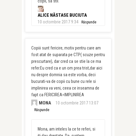
copil, sa stii.
ALICE NĂSTASE BUCIUTA
10 octombrie 2017 9:34
Răspunde
Copiii sunt fericire, motiv pentru care am
fost atat de suparata pe CTP( scuze pentru
prescurtare), dar cred ca se stie la ce ma
refer.Eu cred ca e un om prea trist,dar aici
nu despre domnia sa este vorba, deci
bucurati-va de copii cu bune cu rele si
implinirea va veni, ceea ce inseamna de
fapt ca FERICIREA=IMPLINIREA
MONA
10 octombrie 2017 13:07
Răspunde
Mona, am inteles la ce te referi, si
iti dau dreptate. Da, suntem