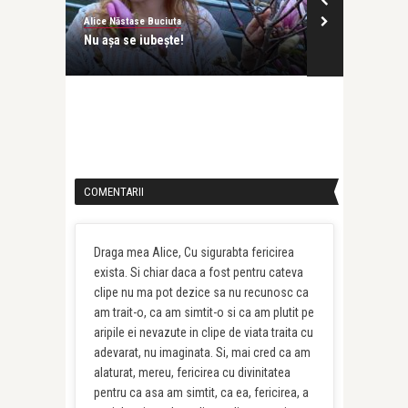
Alice Năstase Buciuta
Alice Năstase B
Iubirea de sine. Asta, da comoară!
Dacă noi doi a
nu ne-am ma .
COMENTARII
Draga mea Alice, Cu sigurabta fericirea
exista. Si chiar daca a fost pentru cateva
clipe nu ma pot dezice sa nu recunosc ca
am trait-o, ca am simtit-o si ca am plutit pe
aripile ei nevazute in clipe de viata traita cu
adevarat, nu imaginata. Si, mai cred ca am
alaturat, mereu, fericirea cu divinitatea
pentru ca asa am simtit, ca ea, fericirea, a