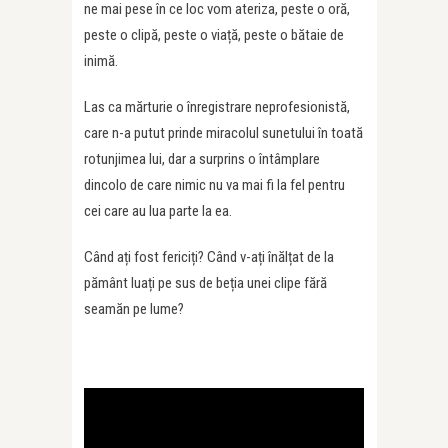
ne mai pese în ce loc vom ateriza, peste o oră,
peste o clipă, peste o viață, peste o bătaie de
inimă.
Las ca mărturie o înregistrare neprofesionistă,
care n-a putut prinde miracolul sunetului în toată
rotunjimea lui, dar a surprins o întâmplare
dincolo de care nimic nu va mai fi la fel pentru
cei care au lua parte la ea.
Când ați fost fericiți? Când v-ați înălțat de la
pământ luați pe sus de beția unei clipe fără
seamăn pe lume?