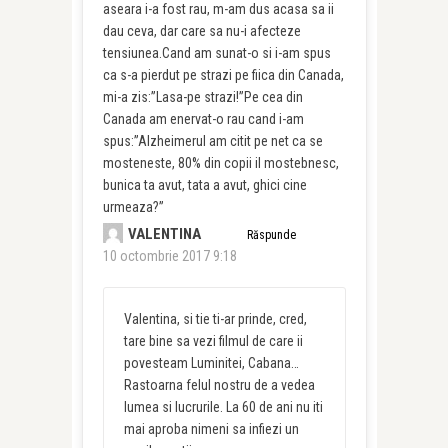
aseara i-a fost rau, m-am dus acasa sa ii
dau ceva, dar care sa nu-i afecteze
tensiunea.Cand am sunat-o si i-am spus
ca s-a pierdut pe strazi pe fiica din Canada,
mi-a zis:”Lasa-pe strazi!”Pe cea din
Canada am enervat-o rau cand i-am
spus:”Alzheimerul am citit pe net ca se
mosteneste, 80% din copii il mostebnesc,
bunica ta avut, tata a avut, ghici cine
urmeaza?”
VALENTINA
Răspunde
10 octombrie 2017 9:18
Valentina, si tie ti-ar prinde, cred,
tare bine sa vezi filmul de care ii
povesteam Luminitei, Cabana…
Rastoarna felul nostru de a vedea
lumea si lucrurile. La 60 de ani nu iti
mai aproba nimeni sa infiezi un