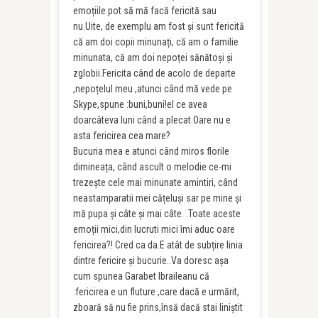
emoțiile pot să mă facă fericită sau
nu.Uite, de exemplu am fost și sunt fericită
că am doi copii minunați, că am o familie
minunata, că am doi nepoței sănătoși și
zglobii.Fericita când de acolo de departe
,nepoțelul meu ,atunci când mă vede pe
Skype,spune :buni,buni!el ce avea
doarcâteva luni când a plecat.Oare nu e
asta fericirea cea mare?
Bucuria mea e atunci când miros florile
dimineața, când ascult o melodie ce-mi
trezește cele mai minunate amintiri, când
neastamparatii mei cățeluși sar pe mine și
mă pupa și câte și mai câte. .Toate aceste
emoții mici,din lucruti mici îmi aduc oare
fericirea?! Cred ca da.E atât de subțire linia
dintre fericire și bucurie..Va doresc așa
cum spunea Garabet Ibraileanu că
:fericirea e un fluture ,care dacă e urmărit,
zboară să nu fie prins,însă dacă stai liniștit