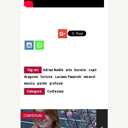
·
·
·
·
Tag-uri:
Adrian Naidin
arta
bucurie
copii
·
·
·
·
dragoste
fericire
Luciano Pavarotti
miracol
·
·
muzica
parinti
profesie
Categorii:
Confesiuni
CONFESIUNI
CĂRȚI FRUMOAS