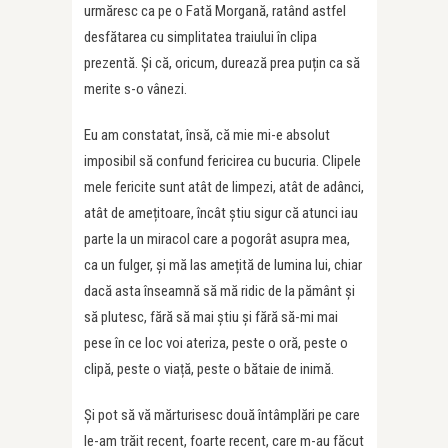
urmăresc ca pe o Fată Morgană, ratând astfel
desfătarea cu simplitatea traiului în clipa
prezentă. Și că, oricum, durează prea puțin ca să
merite s-o vânezi.
Eu am constatat, însă, că mie mi-e absolut
imposibil să confund fericirea cu bucuria. Clipele
mele fericite sunt atât de limpezi, atât de adânci,
atât de amețitoare, încât știu sigur că atunci iau
parte la un miracol care a pogorât asupra mea,
ca un fulger, și mă las amețită de lumina lui, chiar
dacă asta înseamnă să mă ridic de la pământ și
să plutesc, fără să mai știu și fără să-mi mai
pese în ce loc voi ateriza, peste o oră, peste o
clipă, peste o viață, peste o bătaie de inimă.
Și pot să vă mărturisesc două întâmplări pe care
le-am trăit recent, foarte recent, care m-au făcut