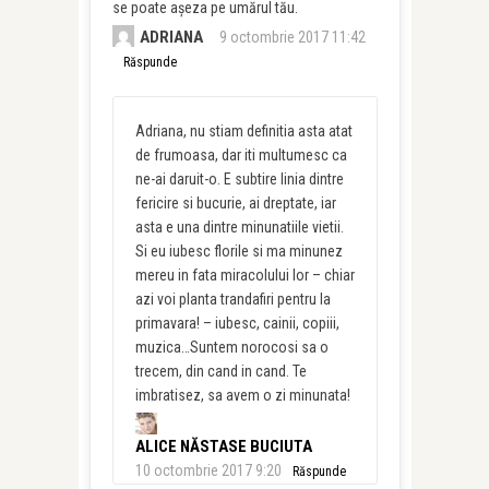
se poate așeza pe umărul tău.
ADRIANA
9 octombrie 2017 11:42
Răspunde
Adriana, nu stiam definitia asta atat
de frumoasa, dar iti multumesc ca
ne-ai daruit-o. E subtire linia dintre
fericire si bucurie, ai dreptate, iar
asta e una dintre minunatiile vietii.
Si eu iubesc florile si ma minunez
mereu in fata miracolului lor – chiar
azi voi planta trandafiri pentru la
primavara! – iubesc, cainii, copiii,
muzica…Suntem norocosi sa o
trecem, din cand in cand. Te
imbratisez, sa avem o zi minunata!
ALICE NĂSTASE BUCIUTA
10 octombrie 2017 9:20
Răspunde