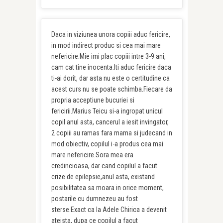
Daca in viziunea unora copiii aduc fericire,
in mod indirect produc si cea mai mare
nefericire.Mie imi plac copiii intre 3-9 ani,
cam cat tine inocenta.Iti aduc fericire daca
ti-ai dorit, dar asta nu este o certitudine ca
acest curs nu se poate schimba.Fiecare da
propria acceptiune bucuriei si
fericirii.Marius Teicu si-a ingropat unicul
copil anul asta, cancerul a iesit invingator,
2 copiii au ramas fara mama si judecand in
mod obiectiv, copilul i-a produs cea mai
mare nefericire.Sora mea era
credincioasa, dar cand copilul a facut
crize de epilepsie,anul asta, existand
posibilitatea sa moara in orice moment,
postarile cu dumnezeu au fost
sterse.Exact ca la Adele Chirica a devenit
ateista, dupa ce copilul a facut