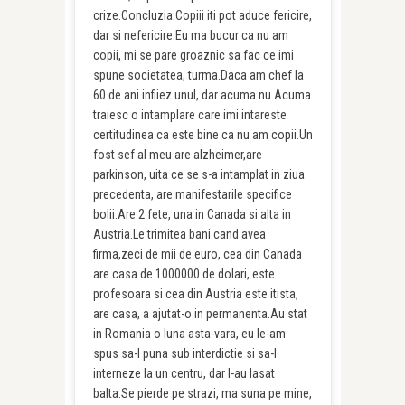
crize.Concluzia:Copiii iti pot aduce fericire,
dar si nefericire.Eu ma bucur ca nu am
copii, mi se pare groaznic sa fac ce imi
spune societatea, turma.Daca am chef la
60 de ani infiiez unul, dar acuma nu.Acuma
traiesc o intamplare care imi intareste
certitudinea ca este bine ca nu am copii.Un
fost sef al meu are alzheimer,are
parkinson, uita ce se s-a intamplat in ziua
precedenta, are manifestarile specifice
bolii.Are 2 fete, una in Canada si alta in
Austria.Le trimitea bani cand avea
firma,zeci de mii de euro, cea din Canada
are casa de 1000000 de dolari, este
profesoara si cea din Austria este itista,
are casa, a ajutat-o in permanenta.Au stat
in Romania o luna asta-vara, eu le-am
spus sa-l puna sub interdictie si sa-l
interneze la un centru, dar l-au lasat
balta.Se pierde pe strazi, ma suna pe mine,