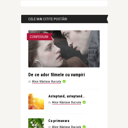
CELE MAI CITITE POSTĂRI
CONFESIUNI
De ce ador filmele cu vampiri
de
Alice Năstase Buciuta
Asteptand, asteptand…
de
Alice Năstase Buciuta
Ca primavara
de
Alice Năstase Buciuta