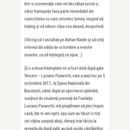
într-o conversație care-mi dezvăluia lucruri a
căror frumusețe face parte iremediabil din
curiozitatea cu care cercetez lumea, reușind să
înțeleg și să iubesc clipa cea aleasă, deopotrivă.
(Vă rog să-l ascultați pe Adrian Naidin și să citiți
interviul din ediția de octombrie a revistei
noastre, ca să înțelegeți ce spun…)
Și o a doua întâmplare mi-a fost dată după gala
Vincero – Luciano Pavarotti, care a avut loc pe 5
octombrie 2017, la Opera Națională din
București, când, după un spectacol splendid,
susținut de studenții premiați de Fundația
Luciano Pavarotti, mă pregăteam să plec înspre
casă, dar m-am oprit, așa cum au făcut-o toți
cei câțiva oaspeți aleși, rămași mai târziu la
recepția de după gală, auzind vocile cântăreților