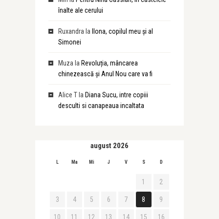
înalte ale cerului
Ruxandra
la
Ilona, copilul meu și al
Simonei
Muza
la
Revoluția, mâncarea
chinezească și Anul Nou care va fi
Alice T
la
Diana Sucu, intre copiii
desculti si canapeaua incaltata
august 2026
L
Ma
Mi
J
V
S
D
1
2
3
4
5
6
7
8
9
10
11
12
13
14
15
16