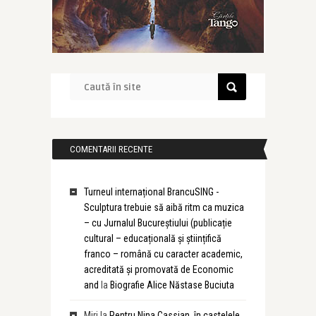
COMENTARII RECENTE
Turneul internațional BrancuSING -
Sculptura trebuie să aibă ritm ca muzica
– cu Jurnalul Bucureștiului (publicație
cultural – educațională și științifică
franco – română cu caracter academic,
acreditată și promovată de Economic
and
la
Biografie Alice Năstase Buciuta
Miri
la
Pentru Nina Cassian, în castelele