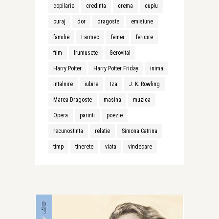
copilarie
credinta
crema
cuplu
curaj
dor
dragoste
emisiune
familie
Farmec
femei
fericire
film
frumusete
Gerovital
Harry Potter
Harry Potter Friday
inima
intalnire
iubire
Iza
J. K. Rowling
Marea Dragoste
masina
muzica
Opera
parinti
poezie
recunostinta
relatie
Simona Catrina
timp
tinerete
viata
vindecare