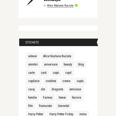
de
Alice Năstase Buciuta
ETICHETE
adevar
Alice Nastase Buciuta
amintiri
aniversare
beauty
blog
carte
carti
copii
copil
copilarie
credinta
crema
cuplu
curaj
dor
dragoste
emisiune
familie
Farmec
femei
fericire
film
frumusete
Gerovital
Harry Potter
Harry Potter Friday
inima