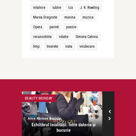
intalnire
iubire
Iza
J. K. Rowling
Marea Dragoste
masina
muzica
Opera
parinti
poezie
recunostinta
relatie
Simona Catrina
timp
tinerete
viata
vindecare
BEAUTY MONDAY
CONFESIUNI
Alice Năstase Buciuta
Alice Năstase B
a?
Echilibrul loialității. Între datorie și
Dragost
bucurie