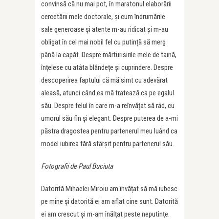
convinsă că nu mai pot, în maratonul elaborării
cercetării mele doctorale, și cum îndrumările
sale generoase și atente m-au ridicat și m-au
obligat în cel mai nobil fel cu putință să merg
până la capăt. Despre mărturisirile mele de taină,
înțelese cu atâta blândețe și cuprindere. Despre
descoperirea faptului că mă simt cu adevărat
aleasă, atunci când ea mă tratează ca pe egalul
său. Despre felul în care m-a reînvățat să râd, cu
umorul său fin și elegant. Despre puterea de a-mi
păstra dragostea pentru partenerul meu luând ca
model iubirea fără sfârșit pentru partenerul său.
Fotografii de Paul Buciuta
Datorită Mihaelei Miroiu am învățat să mă iubesc
pe mine și datorită ei am aflat cine sunt. Datorită
ei am crescut și m-am înălțat peste neputințe.