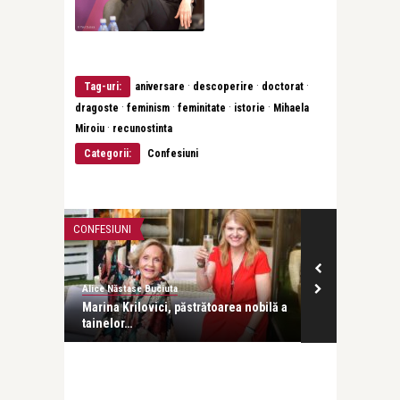
·
·
·
Tag-uri:
aniversare
descoperire
doctorat
·
·
·
·
dragoste
feminism
feminitate
istorie
Mihaela
·
Miroiu
recunostinta
Categorii:
Confesiuni
CONFESIUNI
CONFESIUNI
Alice Năstase Buciuta
Alice Năstase B
 Miron
Marina Krilovici, păstrătoarea nobilă a
Pentru Nina C
tainelor…
înalte ale cer