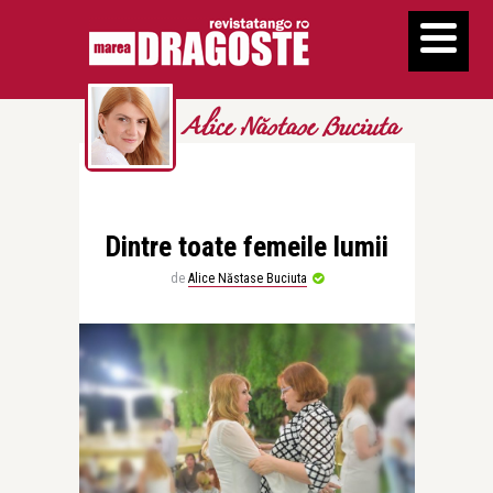
Alice Năstase Buciuta
Dintre toate femeile lumii
de
Alice Năstase Buciuta