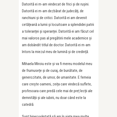
Datorită ei m-am vindecat de frici și de rușini.
Datorită ei m-am dezbărat de judecăți, de
ranchiuni și de critici. Datorită ei am devenit
cetățeană a lumii și locuitoare a splendidei patrii
a toleranței și speranței. Datorită ei am făcut cel
mai valoros pas al pregătirii mele academice și
am dobândit titlul de doctor. Datorită ei m-am
întors la miezul meu de lumină și de credință.
Mihaela Miroiu​ este și va fi mereu modelul meu
de frumusețe și de curaj, de bunătate, de
generozitate, de umor, de umanitate. E femeia
care crește oameni, zeița care vindecă suflete,
profesoara care predă cele mai de preț lecții ale
demnității și ale iubirii, nu doar când este la
catedră.
Sunt binecuvântată să am în viața mea multe