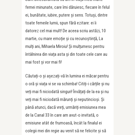
femei minunate, care îmi dăruiesc, fiecare în felul
ei, bunătate, iubire, putere și sens. Totuși, dintre
toate femeile lumii, spun fără ezitare: ei îi
datorez cel mai mult! De aceea scriu astăzi, 10
martie, cu mare emoție și cu recunoștință, La
mulți ani, Mihaela Miroiu! Și mulțumesc pentru
întâlnirea din viața asta și din toate cele care au
mai fost și vor mai fi!
Căutați-o și așezați-vă în lumina ei măcar pentru
o oră și viața vi se va schimba! Citiți-i cărțile și nu
veți mai fi niciodată singuri! Învățați de la ea și nu
veți mai fi niciodată mărunți și neputincioși. Și
până atunci, dacă vreți, urmăriți emisiunea mea
de la Canal 33 în care am avut-o invitată, o
emisiune atât de frumoasă, încât la finalul ei
colegii mei din regie au venit să ne felicite și să