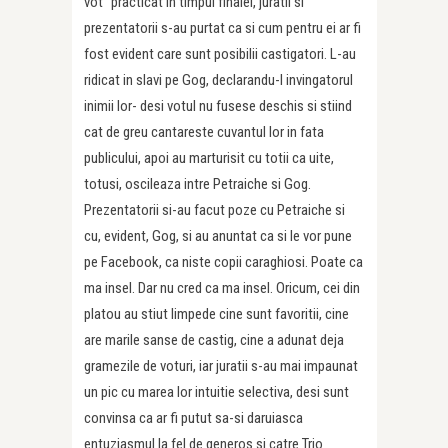
vot” practicat in timpul finalei, juratii si
prezentatorii s-au purtat ca si cum pentru ei ar fi
fost evident care sunt posibilii castigatori. L-au
ridicat in slavi pe Gog, declarandu-l invingatorul
inimii lor- desi votul nu fusese deschis si stiind
cat de greu cantareste cuvantul lor in fata
publicului, apoi au marturisit cu totii ca uite,
totusi, oscileaza intre Petraiche si Gog.
Prezentatorii si-au facut poze cu Petraiche si
cu, evident, Gog, si au anuntat ca si le vor pune
pe Facebook, ca niste copii caraghiosi. Poate ca
ma insel. Dar nu cred ca ma insel. Oricum, cei din
platou au stiut limpede cine sunt favoritii, cine
are marile sanse de castig, cine a adunat deja
gramezile de voturi, iar juratii s-au mai impaunat
un pic cu marea lor intuitie selectiva, desi sunt
convinsa ca ar fi putut sa-si daruiasca
entuziasmul la fel de generos si catre Trio