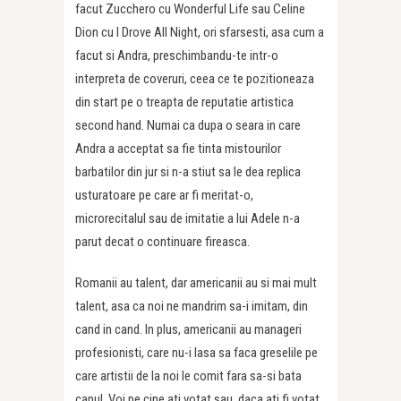
facut Zucchero cu Wonderful Life sau Celine
Dion cu I Drove All Night, ori sfarsesti, asa cum a
facut si Andra, preschimbandu-te intr-o
interpreta de coveruri, ceea ce te pozitioneaza
din start pe o treapta de reputatie artistica
second hand. Numai ca dupa o seara in care
Andra a acceptat sa fie tinta mistourilor
barbatilor din jur si n-a stiut sa le dea replica
usturatoare pe care ar fi meritat-o,
microrecitalul sau de imitatie a lui Adele n-a
parut decat o continuare fireasca.
Romanii au talent, dar americanii au si mai mult
talent, asa ca noi ne mandrim sa-i imitam, din
cand in cand. In plus, americanii au manageri
profesionisti, care nu-i lasa sa faca greselile pe
care artistii de la noi le comit fara sa-si bata
capul. Voi pe cine ati votat sau, daca ati fi votat,