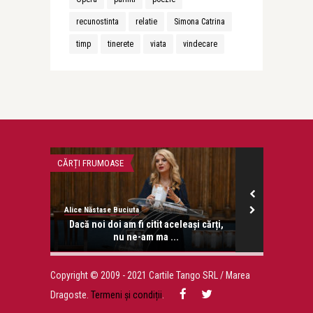
recunostinta
relatie
Simona Catrina
timp
tinerete
viata
vindecare
CĂRȚI FRUMOASE
CONFESIUNI
Alice Năstase Buciuta
Alice Năstase B
 copii
Dacă noi doi am fi citit aceleași cărți,
Zise 
nu ne-am ma ...
Copyright © 2009 - 2021 Cartile Tango SRL / Marea
Dragoste.
Termeni și condiții
.