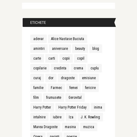
ETICHETE
adevar
Alice Nastase Buciuta
amintiri
aniversare
beauty
blog
carte
carti
copii
copil
copilarie
credinta
crema
cuplu
curaj
dor
dragoste
emisiune
familie
Farmec
femei
fericire
film
frumusete
Gerovital
Harry Potter
Harry Potter Friday
inima
intalnire
iubire
Iza
J. K. Rowling
Marea Dragoste
masina
muzica
Opera
parinti
poezie