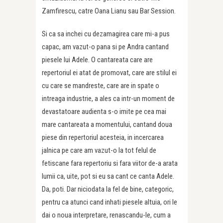
Zamfirescu, catre Oana Lianu sau Bar Session.
Si ca sa inchei cu dezamagirea care mi-a pus
capac, am vazut-o pana si pe Andra cantand
piesele lui Adele. O cantareata care are
repertoriul ei atat de promovat, care are stilul ei
cu care se mandreste, care are in spate o
intreaga industrie, a ales ca intr-un moment de
devastatoare audienta s-o imite pe cea mai
mare cantareata a momentului, cantand doua
piese din repertoriul acesteia, in incercarea
jalnica pe care am vazut-o la tot felul de
fetiscane fara repertoriu si fara viitor de-a arata
lumii ca, uite, pot si eu sa cant ce canta Adele.
Da, poti. Dar niciodata la fel de bine, categoric,
pentru ca atunci cand inhati piesele altuia, ori le
dai o noua interpretare, renascandu-le, cum a