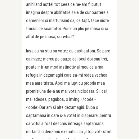
anihiland astfel tot ceea ce ne-am fi putut
imagina despre abilitatile sale de cunoastere a
oamenilor si marturisind ca, de fapt, face niste
trucuri de scamator. Pune un plic pe masa si ia
altul de pe masa, so what?
Insa eu nu stiu sa votez cu castigatorii. Se pare
ca mizez mereu pe cauze de locul doi sau trei,
poate intr-un mod instinctiv al meu de a ma
refugia in dezamagiri care sa-mi redea vechea
mea aura trista. Apoi ma lupt cu propria mea
promisiune de-a nu mai vota niciodata. Si, cel
mai adesea, pagubos, o inving.</code>
<code>Dar am si alte dezamagiri. Dupa o
saptamana in care s-a votat in disperare, pentru
ca votul a fost deschis intreaga saptamana,
mutand in derizoriu exercitiul cu „stop vot- start