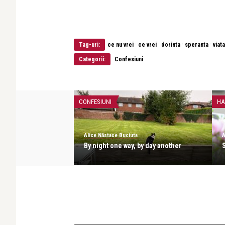
·
·
·
·
Tag-uri:
ce nu vrei
ce vrei
dorinta
speranta
viata
Categorii:
Confesiuni
CONFESIUNI
HA
Alice Năstase Buciuta
A
umai viață!
By night one way, by day another