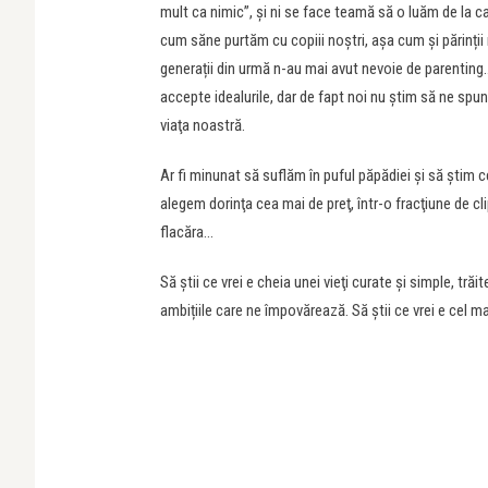
mult ca nimic”, şi ni se face teamă să o luăm de la c
cum săne purtăm cu copiii noștri, așa cum și părinții 
generații din urmă n-au mai avut nevoie de parenting…
accepte idealurile, dar de fapt noi nu ştim să ne spun
viaţa noastră.
Ar fi minunat să suflăm în puful păpădiei şi să ştim
alegem dorinţa cea mai de preţ, într-o fracţiune de cl
flacăra…
Să ştii ce vrei e cheia unei vieţi curate şi simple, trăi
ambițiile care ne împovărează. Să știi ce vrei e cel m