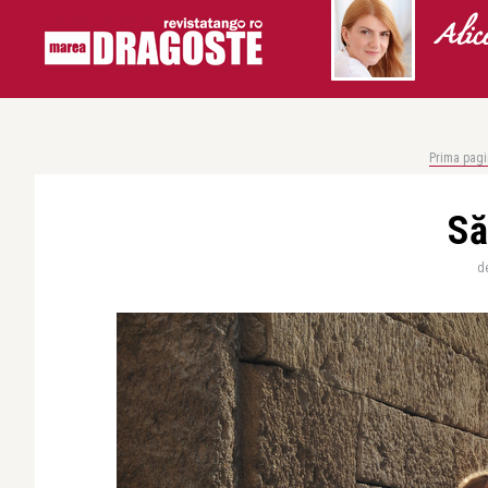
Alic
Prima pagi
Să
d