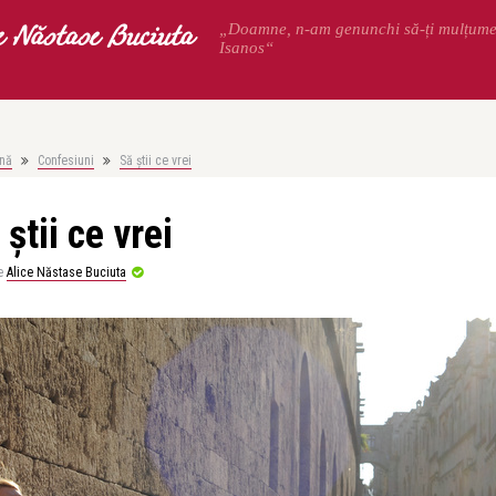
e Năstase Buciuta
„Doamne, n-am genunchi să-ți mulțum
Isanos“
nă
Confesiuni
Să știi ce vrei
 știi ce vrei
e
Alice Năstase Buciuta