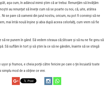
apăt, aşa cum, în adâncul inimii ştim că ar trebui. Renunţăm să învățăm
noștri au renunțat să învețe cum să se poarte cu noi, că, uite, atâtea
 Ni se pare că oamenii din jurul nostru, oricum, nu pot fi convinşi să ne
em, mai întâi nouă înşine şi abia după aceea celorlalţi, cum vrem să fie
 ce să ne punem în gând. Să vedem steaua căzătoare şi să nu ne fie greu să
ipă. Să suflăm în tort şi să ştim la ce să ne gândim, înainte să se stingă
te ușor și frumos, e cheia porții către fericire pe care o țin încuiată toate
ai simplu mod de a obține ce vrei.