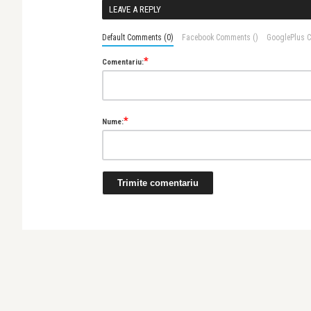
LEAVE A REPLY
Default Comments (0)
Facebook Comments (
)
GooglePlus 
*
Comentariu:
*
Nume: