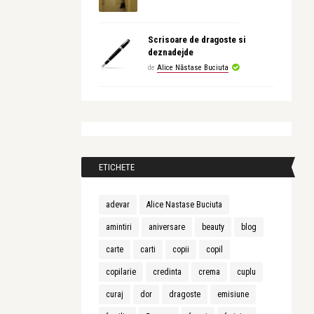
Scrisoare de dragoste si
deznadejde
de
Alice Năstase Buciuta
ETICHETE
adevar
Alice Nastase Buciuta
amintiri
aniversare
beauty
blog
carte
carti
copii
copil
copilarie
credinta
crema
cuplu
curaj
dor
dragoste
emisiune