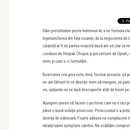
Dăm pretutindeni peste îndemnul de a ne formula clar
îngenuncherea din faţa icoanei, de la negocierea de la 
izbândă ar fi de partea noastră dacă am şti clar ce n
conduse de Deepak Chopra și prezentate de Oprah, că
vrem și cum s-o formulăm…
Încercarea cea grea este, însă, tocmai aceasta: să pric
ne-am lămurit în ce direcţie vrem să mergem, se pare 
ori, opţiunile nu se lasă descoperite atât de lesne pe
Ajungem uneori să facem o profesie care nu e nici pe d
părut o bună soluţie provizorie. Provizoratul s-a prelu
dorinţa de odinioară. Foarte adesea ne complacem într
idealul iubirii aşteptate cândva. Ne scăldăm compromi