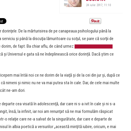
24 iulie 2017, 11:10
 dorinţele. De la mărturisirea de pe canapeaua psihologului până la
serviciu şi până la discuţia lămuritoare cu soţul, se pare că sorţii de
e dorim, de fapt. Ba chiar aflu, de când urmez
șirul acesta de meditații
 și Universul e gata să ne îndeplinească orice dorință. Dacă știm ce
epem mai întâi noi ce ne dorim de la viaţă şi de la cei din jur şi, după ce
că nimeni şi nimic nu ne va mai putea sta în cale. Dar, de cele mai multe
 cât ne-am dori.
eparte cea visată în adolescenţă, dar care ni s-a ivit în cale şi ni s-a
ngit, însă, la infinit, iar noi am renunţat să ne mai formulăm răspicat
-o relaţie care ne-a salvat de la singurătate, dar care e departe de
sul în albia poetică a versurilor „această minţită iubire, oricum, e mai