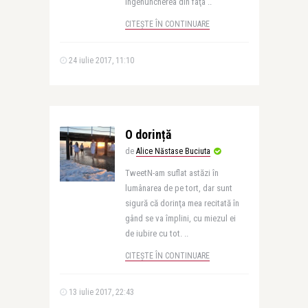
îngenuncherea din faţa ..
CITEȘTE ÎN CONTINUARE
24 iulie 2017, 11:10
O dorință
de
Alice Năstase Buciuta
TweetN-am suflat astăzi în
lumânarea de pe tort, dar sunt
sigură că dorinţa mea recitată în
gând se va împlini, cu miezul ei
de iubire cu tot. ..
CITEȘTE ÎN CONTINUARE
13 iulie 2017, 22:43