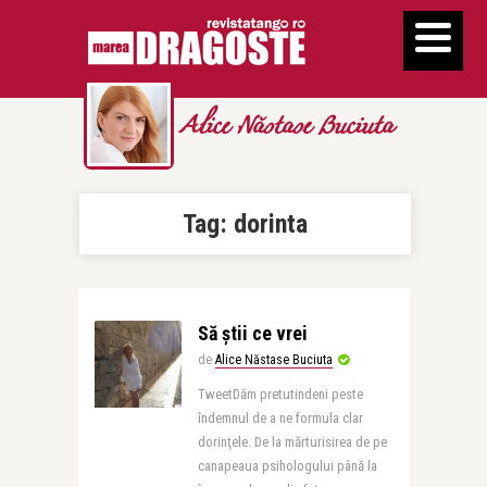
Alice Năstase Buciuta
Tag:
dorinta
Să știi ce vrei
de
Alice Năstase Buciuta
TweetDăm pretutindeni peste
îndemnul de a ne formula clar
dorinţele. De la mărturisirea de pe
canapeaua psihologului până la