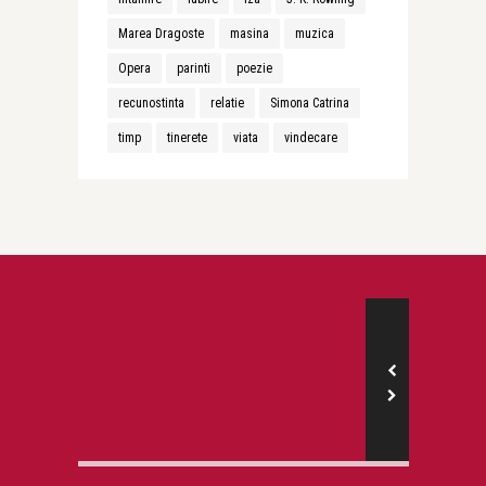
Marea Dragoste
masina
muzica
Opera
parinti
poezie
recunostinta
relatie
Simona Catrina
timp
tinerete
viata
vindecare