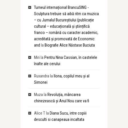
Turneul internațional BrancuSING -
Sculptura trebuie să aibă ritm ca muzica
– cu Jurnalul Bucureștiului (publicație
cultural – educațională și științifică
franco – română cu caracter academic,
acreditată și promovată de Economic
and
la
Biografie Alice Năstase Buciuta
Miri
la
Pentru Nina Cassian, în castelele
înalte ale cerului
Ruxandra
la
Ilona, copilul meu și al
Simonei
Muza
la
Revoluția, mâncarea
chinezească și Anul Nou care va fi
Alice T
la
Diana Sucu, intre copiii
desculti si canapeaua incaltata