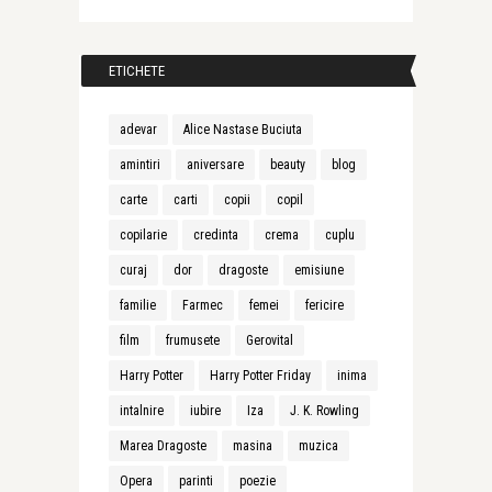
ETICHETE
adevar
Alice Nastase Buciuta
amintiri
aniversare
beauty
blog
carte
carti
copii
copil
copilarie
credinta
crema
cuplu
curaj
dor
dragoste
emisiune
familie
Farmec
femei
fericire
film
frumusete
Gerovital
Harry Potter
Harry Potter Friday
inima
intalnire
iubire
Iza
J. K. Rowling
Marea Dragoste
masina
muzica
Opera
parinti
poezie