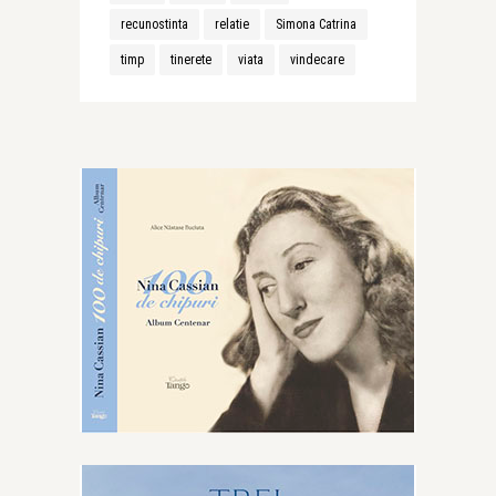
recunostinta
relatie
Simona Catrina
timp
tinerete
viata
vindecare