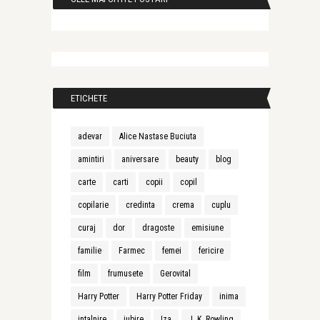
ETICHETE
adevar
Alice Nastase Buciuta
amintiri
aniversare
beauty
blog
carte
carti
copii
copil
copilarie
credinta
crema
cuplu
curaj
dor
dragoste
emisiune
familie
Farmec
femei
fericire
film
frumusete
Gerovital
Harry Potter
Harry Potter Friday
inima
intalnire
iubire
Iza
J. K. Rowling