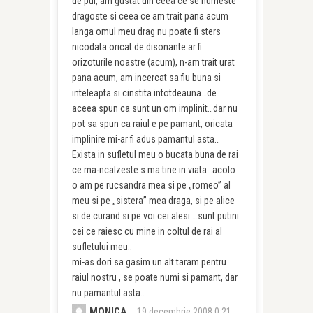
de pui, am gustat din ceea ce se numeste
dragoste si ceea ce am trait pana acum
langa omul meu drag nu poate fi sters
nicodata oricat de disonante ar fi
orizoturile noastre (acum), n-am trait urat
pana acum, am incercat sa fiu buna si
inteleapta si cinstita intotdeauna…de
aceea spun ca sunt un om implinit…dar nu
pot sa spun ca raiul e pe pamant, oricata
implinire mi-ar fi adus pamantul asta…
Exista in sufletul meu o bucata buna de rai
ce ma-ncalzeste s ma tine in viata…acolo
o am pe rucsandra mea si pe „romeo” al
meu si pe „sistera” mea draga, si pe alice
si de curand si pe voi cei alesi….sunt putini
cei ce raiesc cu mine in coltul de rai al
sufletului meu..
mi-as dori sa gasim un alt taram pentru
raiul nostru , se poate numi si pamant, dar
nu pamantul asta….
MONICA
19 decembrie 2008 0:21