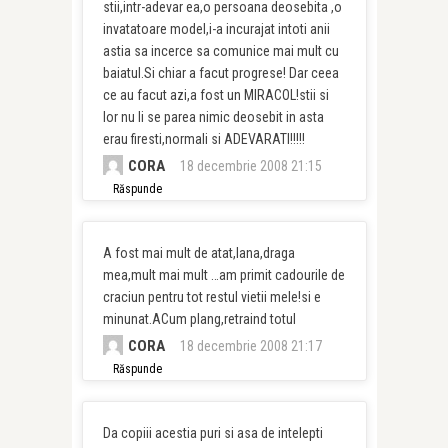
stii,intr-adevar ea,o persoana deosebita ,o
invatatoare model,i-a incurajat intoti anii
astia sa incerce sa comunice mai mult cu
baiatul.Si chiar a facut progrese! Dar ceea
ce au facut azi,a fost un MIRACOL!stii si
lor nu li se parea nimic deosebit in asta
erau firesti,normali si ADEVARATI!!!!!
CORA
18 decembrie 2008 21:15
Răspunde
A fost mai mult de atat,Iana,draga
mea,mult mai mult …am primit cadourile de
craciun pentru tot restul vietii mele!si e
minunat.ACum plang,retraind totul
CORA
18 decembrie 2008 21:17
Răspunde
Da copiii acestia puri si asa de intelepti