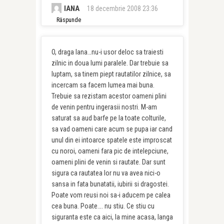
IANA
18 decembrie 2008 23:36
Răspunde
O, draga Iana…nu-i usor deloc sa traiesti
zilnic in doua lumi paralele. Dar trebuie sa
luptam, sa tinem piept rautatilor zilnice, sa
incercam sa facem lumea mai buna.
Trebuie sa rezistam acestor oameni plini
de venin pentru ingerasii nostri. M-am
saturat sa aud barfe pe la toate colturile,
sa vad oameni care acum se pupa iar cand
unul din ei intoarce spatele este improscat
cu noroi, oameni fara pic de intelepciune,
oameni plini de venin si rautate. Dar sunt
sigura ca rautatea lor nu va avea nici-o
sansa in fata bunatatii, iubirii si dragostei.
Poate vom reusi noi sa-i aducem pe calea
cea buna. Poate…. nu stiu. Ce stiu cu
siguranta este ca aici, la mine acasa, langa