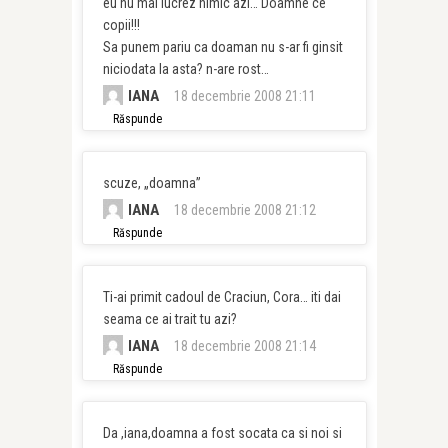
eu nu mai lucrez nimic azi… Doamne ce
copii!!!
Sa punem pariu ca doaman nu s-ar fi ginsit
niciodata la asta? n-are rost…
IANA
18 decembrie 2008 21:11
Răspunde
scuze, „doamna”
IANA
18 decembrie 2008 21:12
Răspunde
Ti-ai primit cadoul de Craciun, Cora… iti dai
seama ce ai trait tu azi?
IANA
18 decembrie 2008 21:14
Răspunde
Da ,iana,doamna a fost socata ca si noi si