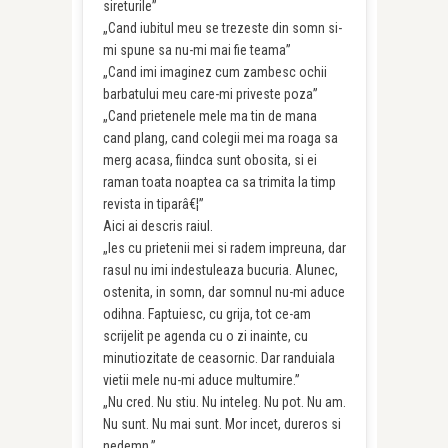
sireturile”
„Cand iubitul meu se trezeste din somn si-
mi spune sa nu-mi mai fie teama”
„Cand imi imaginez cum zambesc ochii
barbatului meu care-mi priveste poza”
„Cand prietenele mele ma tin de mana
cand plang, cand colegii mei ma roaga sa
merg acasa, fiindca sunt obosita, si ei
raman toata noaptea ca sa trimita la timp
revista in tiparâ€¦”
Aici ai descris raiul.
„Ies cu prietenii mei si radem impreuna, dar
rasul nu imi indestuleaza bucuria. Alunec,
ostenita, in somn, dar somnul nu-mi aduce
odihna. Faptuiesc, cu grija, tot ce-am
scrijelit pe agenda cu o zi inainte, cu
minutiozitate de ceasornic. Dar randuiala
vietii mele nu-mi aduce multumire.”
„Nu cred. Nu stiu. Nu inteleg. Nu pot. Nu am.
Nu sunt. Nu mai sunt. Mor incet, dureros si
nedemn.”