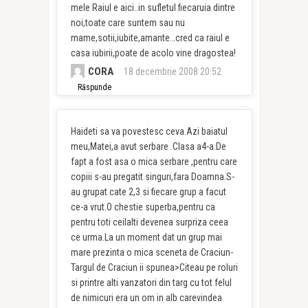
mele Raiul e aici..in sufletul fiecaruia dintre
noi,toate care suntem sau nu
mame,sotii,iubite,amante…cred ca raiul e
casa iubirii,poate de acolo vine dragostea!
CORA
18 decembrie 2008 20:52
Răspunde
Haideti sa va povestesc ceva.Azi baiatul
meu,Matei,a avut serbare .Clasa a4-a.De
fapt a fost asa o mica serbare ,pentru care
copiii s-au pregatit singuri,fara Doamna.S-
au grupat cate 2,3 si fiecare grup a facut
ce-a vrut.O chestie superba,pentru ca
pentru toti ceilalti devenea surpriza ceea
ce urma.La un moment dat un grup mai
mare prezinta o mica sceneta de Craciun-
Targul de Craciun ii spunea>Citeau pe roluri
si printre alti vanzatori din targ cu tot felul
de nimicuri era un om in alb carevindea