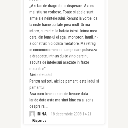
„Azi tac de dragoste si disperare. Azi nu
mai stiu sa vorbesc. Toate silabele sunt
arme ale neintelesului. Renunt la vorbe, ca
la niste haine purtate prea mult. Si ma
intorc, cuminte, la bataia inimii. Inima mea
care, din bum-ul ei egal, monoton, inutil, n-
a construit niciodata metafore. Ma retrag
in nimicnicia mea de sange care pulseaza
a dragoste, intr-un du-te vino care nu
asculta de intelesuri asezate in fraze
maiastre.”
Aici este iadul.
Pentru noi toti, aici pe pamant, este iadul si
pamantul.
Asa cum bine descrii de fiecare data…
Iar de data asta ma simt bine ca ai scris
despre rai…
IRINA
18 decembrie 2008 14:21
Răspunde