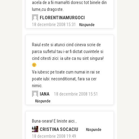
acela de a fii mama!iti doresc tot binele din
lume,cu dragoste.
FLORENTINAMURGOCI
18 decembrie 2008 15:31
Răspunde
Raiul este si atunci cind cineva scrie de
parca sufletul tau i-ar fi dictat cuvintele si
cind citesti zici: ia uite ca nu sint singura!
Va iubesc pe toate cum numai in rai se
poate iubi: neconditionat, fara sa cer
nimic.
IANA
18 decembrie 2008 15:51
Răspunde
Buna-seara! E liniste aici…
CRISTINA SOCACIU
Răspunde
18 decembrie 2008 19:49