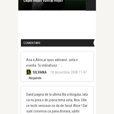
Nu așa se iubește!
Trăiește. Slă
COMENTARII
Asa e,Alice,ai spus adevarul…asta e
esenta. Te imbratisez.
SILVANA
18 decembrie 2008 11:47
Răspunde
Dand pagina de la ultima fila a blogului, iata
ca nu prea e de joaca tema asta, Ana. Uite
ce lectii serioase ne da de facut Alice ! Dar
sunt convinsa ca pana diseara, iubitii