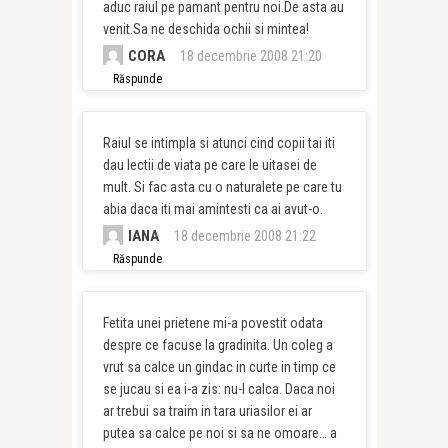
aduc raiul pe pamant pentru noi.De asta au
venit.Sa ne deschida ochii si mintea!
CORA
18 decembrie 2008 21:20
Răspunde
Raiul se intimpla si atunci cind copii tai iti
dau lectii de viata pe care le uitasei de
mult. Si fac asta cu o naturalete pe care tu
abia daca iti mai amintesti ca ai avut-o.
IANA
18 decembrie 2008 21:22
Răspunde
Fetita unei prietene mi-a povestit odata
despre ce facuse la gradinita. Un coleg a
vrut sa calce un gindac in curte in timp ce
se jucau si ea i-a zis: nu-l calca. Daca noi
ar trebui sa traim in tara uriasilor ei ar
putea sa calce pe noi si sa ne omoare… a