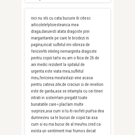
nici nu stii cu cata bucurie iti citesc
articolele!ploiesteanca mea
draga,daruiesti atata dragoste prin
margaritarele pe care le brodezi in
pagina,incat sufletul imi vibreza de
fericire!iti inteleg nemarginita dragoste
pentru copiii tai!si eu am o fiica de 26 de
ani medic rezident la spitalul de
urgenta.este viata mea,sufletul
meu,fericirea mea!astazi vine acasa
pentru cateva zile;de craciun si de revelion
este de garda,asa se intampla cu cei tineri
intrati in sistem!am pregatit toate
bunatatile care-i plac!am multe
surprize,asa cum si tu iti rasfeti puii!sa dea
dumnezeu sa te bucuri de copiii tai asa
cum si eu ma bucur de al meu!nu cred ca
exista un sentiment mai frumos decat