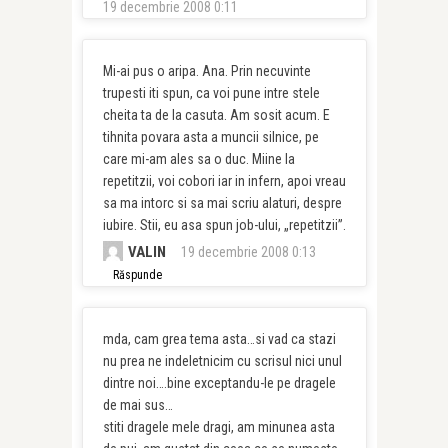
19 decembrie 2008 0:11
Mi-ai pus o aripa. Ana. Prin necuvinte
trupesti iti spun, ca voi pune intre stele
cheita ta de la casuta. Am sosit acum. E
tihnita povara asta a muncii silnice, pe
care mi-am ales sa o duc. Miine la
repetitzii, voi cobori iar in infern, apoi vreau
sa ma intorc si sa mai scriu alaturi, despre
iubire. Stii, eu asa spun job-ului, „repetitzii”.
VALIN
19 decembrie 2008 0:13
Răspunde
mda, cam grea tema asta…si vad ca stazi
nu prea ne indeletnicim cu scrisul nici unul
dintre noi….bine exceptandu-le pe dragele
de mai sus…
stiti dragele mele dragi, am minunea asta