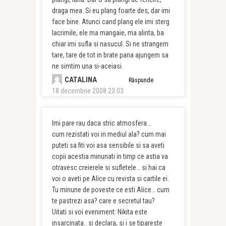
draga mea. Si eu plang foarte des, dar imi
face bine. Atunci cand plang ele imi sterg
lacrimile, ele ma mangaie, ma alinta, ba
chiar imi sufla si nasucul. Si ne strangem
tare, tare de tot in brate pana ajungem sa
ne simtim una si-aceiasi.
CATALINA
Răspunde
18 decembrie 2008 23:03
Imi pare rau daca stric atmosfera…
cum rezistati voi in mediul ala? cum mai
puteti sa fiti voi asa sensibile si sa aveti
copii acestia minunati in timp ce astia va
otravesc creierele si sufletele… si hai ca
voi o aveti pe Alice cu revista si cartile ei.
Tu minune de poveste ce esti Alice… cum
te pastrezi asa? care e secretul tau?
Uitati si voi eveniment: Nikita este
insarcinata.. si declara, si i se tipareste