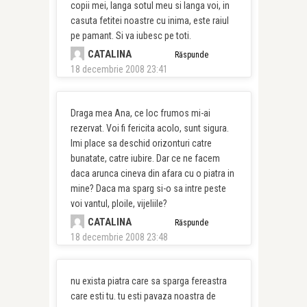
copii mei, langa sotul meu si langa voi, in
casuta fetitei noastre cu inima, este raiul
pe pamant. Si va iubesc pe toti.
CATALINA
Răspunde
18 decembrie 2008 23:41
Draga mea Ana, ce loc frumos mi-ai
rezervat. Voi fi fericita acolo, sunt sigura.
Imi place sa deschid orizonturi catre
bunatate, catre iubire. Dar ce ne facem
daca arunca cineva din afara cu o piatra in
mine? Daca ma sparg si-o sa intre peste
voi vantul, ploile, vijeliile?
CATALINA
Răspunde
18 decembrie 2008 23:48
nu exista piatra care sa sparga fereastra
care esti tu. tu esti pavaza noastra de