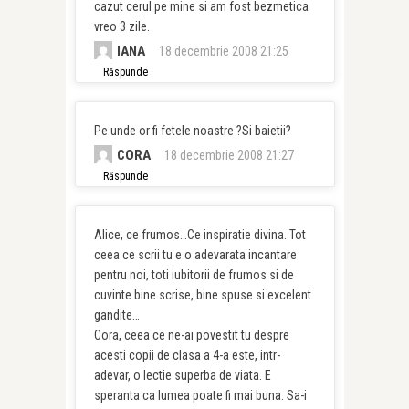
cazut cerul pe mine si am fost bezmetica
vreo 3 zile.
IANA
18 decembrie 2008 21:25
Răspunde
Pe unde or fi fetele noastre ?Si baietii?
CORA
18 decembrie 2008 21:27
Răspunde
Alice, ce frumos…Ce inspiratie divina. Tot
ceea ce scrii tu e o adevarata incantare
pentru noi, toti iubitorii de frumos si de
cuvinte bine scrise, bine spuse si excelent
gandite…
Cora, ceea ce ne-ai povestit tu despre
acesti copii de clasa a 4-a este, intr-
adevar, o lectie superba de viata. E
speranta ca lumea poate fi mai buna. Sa-i