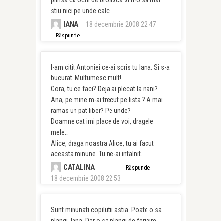
stiu nici pe unde calc.
IANA
18 decembrie 2008 22:47
Răspunde
I-am citit Antoniei ce-ai scris tu Iana. Si s-a
bucurat. Multumesc mult!
Cora, tu ce faci? Deja ai plecat la nani?
Ana, pe mine m-ai trecut pe lista ? A mai
ramas un pat liber? Pe unde?
Doamne cat imi place de voi, dragele
mele…
Alice, draga noastra Alice, tu ai facut
aceasta minune. Tu ne-ai intalnit.
CATALINA
Răspunde
18 decembrie 2008 22:53
Sunt minunati copilutii astia. Poate o sa
plangi, Iana. Dar o sa plangi de fericire,