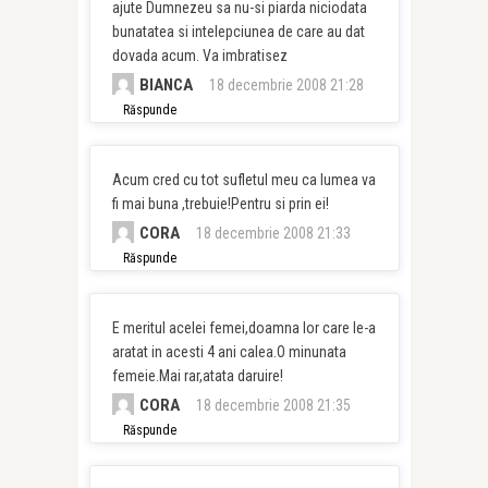
ajute Dumnezeu sa nu-si piarda niciodata
bunatatea si intelepciunea de care au dat
dovada acum. Va imbratisez
BIANCA
18 decembrie 2008 21:28
Răspunde
Acum cred cu tot sufletul meu ca lumea va
fi mai buna ,trebuie!Pentru si prin ei!
CORA
18 decembrie 2008 21:33
Răspunde
E meritul acelei femei,doamna lor care le-a
aratat in acesti 4 ani calea.O minunata
femeie.Mai rar,atata daruire!
CORA
18 decembrie 2008 21:35
Răspunde