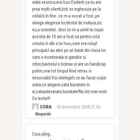
viata vesnica,era Isus.Evident ca nu are
prea multi clienti,toti se inghesuie pe la
ceilal;ti.In fine…ce m-a socat a fost ,pe
vlanga alegerea lor,destul de matura,zic
eu,a scenetei…deci ce m-a uimit la copiii
acestia de 10 ani a fost ca pentru rolul
omului in alb a lui Isus,care era roluyl
principal,l-au ales pe un baiat din clasa lor
care o incetineala in gandire si
citire,baietelul e bolnav si are un handicap
psihic,mai tot timpul fiind retras si
nesociabil.Voi intelegeti ce au facut copiii
astia,ce alegere,cata bunatate in
ei,cataadevarata bunatate!Nu imi mai revin
Ce lectie!!!
CORA
18 decembrie 2008 21:06
Răspunde
Cora pling…