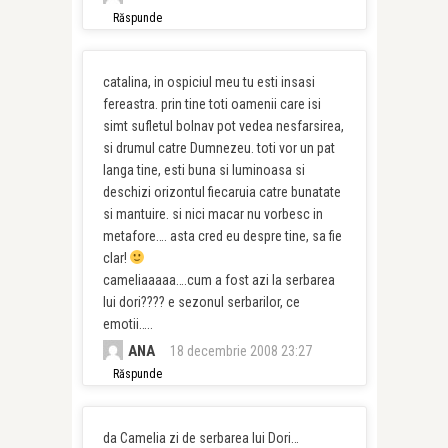
Răspunde
catalina, in ospiciul meu tu esti insasi
fereastra. prin tine toti oamenii care isi
simt sufletul bolnav pot vedea nesfarsirea,
si drumul catre Dumnezeu. toti vor un pat
langa tine, esti buna si luminoasa si
deschizi orizontul fiecaruia catre bunatate
si mantuire. si nici macar nu vorbesc in
metafore…. asta cred eu despre tine, sa fie
clar!
cameliaaaaa….cum a fost azi la serbarea
lui dori???? e sezonul serbarilor, ce
emotii…..
ANA
18 decembrie 2008 23:27
Răspunde
da Camelia zi de serbarea lui Dori…