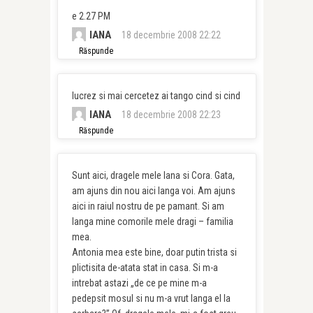
e 2.27 PM
IANA
18 decembrie 2008 22:22
Răspunde
lucrez si mai cercetez ai tango cind si cind
IANA
18 decembrie 2008 22:23
Răspunde
Sunt aici, dragele mele Iana si Cora. Gata,
am ajuns din nou aici langa voi. Am ajuns
aici in raiul nostru de pe pamant. Si am
langa mine comorile mele dragi – familia
mea.
Antonia mea este bine, doar putin trista si
plictisita de-atata stat in casa. Si m-a
intrebat astazi „de ce pe mine m-a
pedepsit mosul si nu m-a vrut langa el la