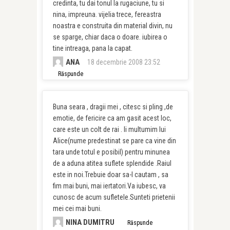
credinta, tu dai tonul la rugaciune, tu si
nina, impreuna. vijelia trece, fereastra
noastra e construita din material divin, nu
se sparge, chiar daca o doare. iubirea o
tine intreaga, pana la capat.
ANA
18 decembrie 2008 23:52
Răspunde
Buna seara , dragii mei , citesc si pling ,de
emotie, de fericire ca am gasit acest loc,
care este un colt de rai . Ii multumim lui
Alice(nume predestinat se pare ca vine din
tara unde totul e posibil) pentru minunea
de a aduna atitea suflete splendide .Raiul
este in noi.Trebuie doar sa-l cautam , sa
fim mai buni, mai iertatori.Va iubesc, va
cunosc de acum sufletele.Sunteti prietenii
mei cei mai buni.
NINA DUMITRU
Răspunde