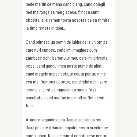
mele ma tin de mana cand plang, cand colegii
mei ma roaga sa merg acasa, fiindca sunt
obosita, si ei raman toata noaptea ca sa trimita
la timp revista in tipar…
Cand primesc un semn de iubire de la un om pe
care nu-l cunosc, cand imi imaginez cum
zambesc ochii barbatului meu care-mi priveste
poza, cand gandul meu naste nume de alint,
cand dragele mele nestiute cauta pentru mine
cea mai frumoasa poezie, cand ridic ochii spre
icoane si simt ca rugaciunea mea a fost
ascultata, cand ma fac mai mult suflet decat
trup…
Atunci ma gandesc ca Raiul e aici langa noi.
Raiul pe care il daruim copiilor nostri si celor pe
care-i iubim. Raiul pe care il construiesc pentru