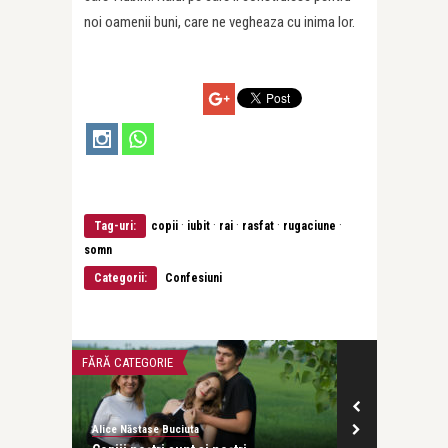
noi oamenii buni, care ne vegheaza cu inima lor.
·
·
·
·
·
Tag-uri:
copii
iubit
rai
rasfat
rugaciune
somn
Categorii:
Confesiuni
CONFESIUNI
SPIRITUALITATE
Alice Năstase Buciuta
Alice Năstase B