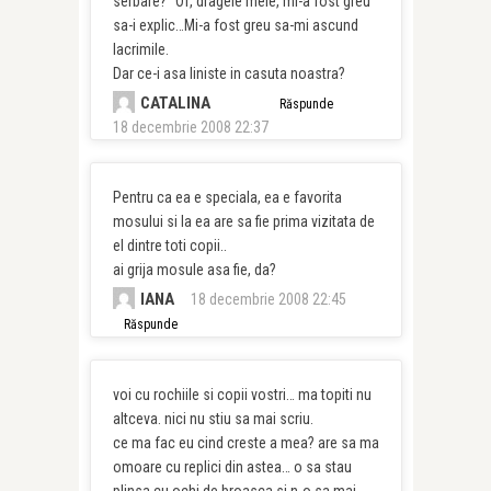
serbare?” Of, dragele mele, mi-a fost greu
sa-i explic…Mi-a fost greu sa-mi ascund
lacrimile.
Dar ce-i asa liniste in casuta noastra?
CATALINA
Răspunde
18 decembrie 2008 22:37
Pentru ca ea e speciala, ea e favorita
mosului si la ea are sa fie prima vizitata de
el dintre toti copii..
ai grija mosule asa fie, da?
IANA
18 decembrie 2008 22:45
Răspunde
voi cu rochiile si copii vostri… ma topiti nu
altceva. nici nu stiu sa mai scriu.
ce ma fac eu cind creste a mea? are sa ma
omoare cu replici din astea… o sa stau
plinsa cu ochi de broasca si n-o sa mai