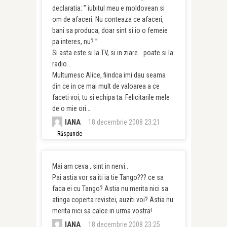
declaratia: ” iubitul meu e moldovean si
om de afaceri. Nu conteaza ce afaceri,
bani sa produca, doar sint si io o femeie
pa interes, nu? ”
Si asta este si la TV, si in ziare… poate si la
radio…
Multumesc Alice, fiindca imi dau seama
din ce in ce mai mult de valoarea a ce
faceti voi, tu si echipa ta. Felicitarile mele
de o mie ori…
IANA
18 decembrie 2008 23:21
Răspunde
Mai am ceva , sint in nervi..
Pai astia vor sa iti ia tie Tango??? ce sa
faca ei cu Tango? Astia nu merita nici sa
atinga coperta revistei, auziti voi? Astia nu
merita nici sa calce in urma vostra!
IANA
18 decembrie 2008 23:25