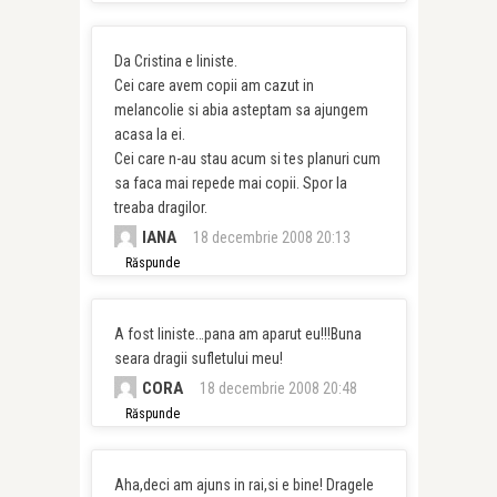
Da Cristina e liniste.
Cei care avem copii am cazut in
melancolie si abia asteptam sa ajungem
acasa la ei.
Cei care n-au stau acum si tes planuri cum
sa faca mai repede mai copii. Spor la
treaba dragilor.
IANA
18 decembrie 2008 20:13
Răspunde
A fost liniste…pana am aparut eu!!!Buna
seara dragii sufletului meu!
CORA
18 decembrie 2008 20:48
Răspunde
Aha,deci am ajuns in rai,si e bine! Dragele