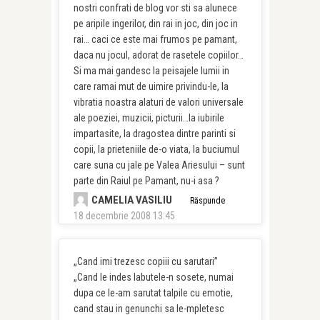
nostri confrati de blog vor sti sa alunece
pe aripile ingerilor, din rai in joc, din joc in
rai… caci ce este mai frumos pe pamant,
daca nu jocul, adorat de rasetele copiilor…
Si ma mai gandesc la peisajele lumii in
care ramai mut de uimire privindu-le, la
vibratia noastra alaturi de valori universale
ale poeziei, muzicii, picturii…la iubirile
impartasite, la dragostea dintre parinti si
copii, la prieteniile de-o viata, la buciumul
care suna cu jale pe Valea Ariesului – sunt
parte din Raiul pe Pamant, nu-i asa ?
CAMELIA VASILIU
Răspunde
18 decembrie 2008 13:45
„Cand imi trezesc copiii cu sarutari”
„Cand le indes labutele-n sosete, numai
dupa ce le-am sarutat talpile cu emotie,
cand stau in genunchi sa le-mpletesc