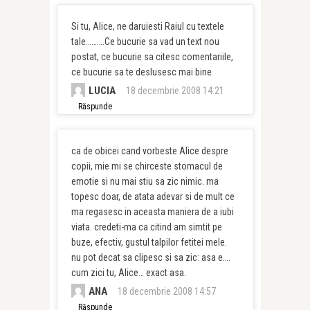
Si tu, Alice, ne daruiesti Raiul cu textele
tale……….Ce bucurie sa vad un text nou
postat, ce bucurie sa citesc comentariile,
ce bucurie sa te deslusesc mai bine
LUCIA
18 decembrie 2008 14:21
Răspunde
ca de obicei cand vorbeste Alice despre
copii, mie mi se chirceste stomacul de
emotie si nu mai stiu sa zic nimic. ma
topesc doar, de atata adevar si de mult ce
ma regasesc in aceasta maniera de a iubi
viata. credeti-ma ca citind am simtit pe
buze, efectiv, gustul talpilor fetitei mele.
nu pot decat sa clipesc si sa zic: asa e….
cum zici tu, Alice… exact asa.
ANA
18 decembrie 2008 14:57
Răspunde