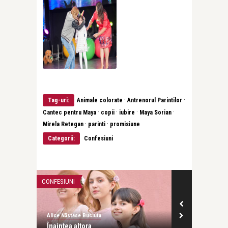
·
·
Tag-uri:
Animale colorate
Antrenorul Parintilor
·
·
·
·
Cantec pentru Maya
copii
iubire
Maya Sorian
·
·
Mirela Retegan
parinti
promisiune
Categorii:
Confesiuni
CONFESIUNI
CONFESIUNI
Alice Năstase Buciuta
Alice Năstase B
Înaintea altora
Pentru Nina C