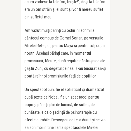
acum vorbesc la telefon, liniște!”, deși la telefon
era un om străin și ei sunt și vor fi mereu suflet
din sufletul meu.
Am văzut mulți părinți cu ochii în lacrimi la
cântecul compus de Cornel Sorian, pe versurile
Mirelei Retegan, pentru Maya și pentru toți copiii
noștri. Aceiași părinți care, în momentul
promisiunii, făcute, după regulile năstrușnice ale
găștii Zurli, cu degetul pe nas, s-au bucurat să-și
poată reînnoi promisiunile față de copiii lor.
Un spectacol bun, fie el sofisticat și dramatizat
după texte de Nobel, fie un spectacol pentru
copii și părinți, plin de lumină, de suflet, de
bunătate, e ca o ședință de psihoterapie cu
efecte durabile. Descoperi ce te-a durut și ce vrei
să schimbi în tine. Iar la spectacolele Mirelei