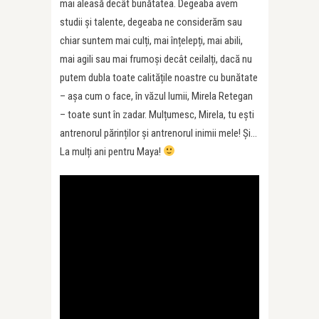
mai aleasă decât bunătatea. Degeaba avem
studii și talente, degeaba ne considerăm sau
chiar suntem mai culți, mai înțelepți, mai abili,
mai agili sau mai frumoși decât ceilalți, dacă nu
putem dubla toate calitățile noastre cu bunătate
– așa cum o face, în văzul lumii, Mirela Retegan
– toate sunt în zadar. Mulțumesc, Mirela, tu ești
antrenorul părinților și antrenorul inimii mele! Și…
La mulți ani pentru Maya!