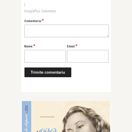
)
GooglePlus Comments
*
Comentariu:
*
*
Nume:
Email: