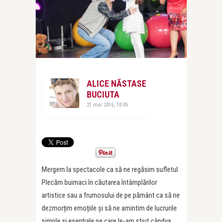
ALICE NĂSTASE
BUCIUTA
21 mai 2016, 10:05
Mergem la spectacole ca să ne regăsim sufletul.
Plecăm buimaci în căutarea întâmplărilor
artistice sau a frumosului de pe pământ ca să ne
dezmorțim emoțiile și să ne amintim de lucrurile
simple și esențiale pe care le-am știut cândva,