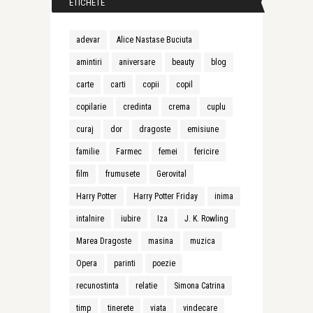
ETICHETE
adevar
Alice Nastase Buciuta
amintiri
aniversare
beauty
blog
carte
carti
copii
copil
copilarie
credinta
crema
cuplu
curaj
dor
dragoste
emisiune
familie
Farmec
femei
fericire
film
frumusete
Gerovital
Harry Potter
Harry Potter Friday
inima
intalnire
iubire
Iza
J. K. Rowling
Marea Dragoste
masina
muzica
Opera
parinti
poezie
recunostinta
relatie
Simona Catrina
timp
tinerete
viata
vindecare