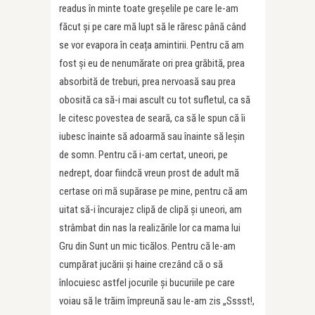
readus în minte toate greșelile pe care le-am
făcut și pe care mă lupt să le răresc până când
se vor evapora în ceața amintirii. Pentru că am
fost și eu de nenumărate ori prea grăbită, prea
absorbită de treburi, prea nervoasă sau prea
obosită ca să-i mai ascult cu tot sufletul, ca să
le citesc povestea de seară, ca să le spun că îi
iubesc înainte să adoarmă sau înainte să leșin
de somn. Pentru că i-am certat, uneori, pe
nedrept, doar fiindcă vreun prost de adult mă
certase ori mă supărase pe mine, pentru că am
uitat să-i încurajez clipă de clipă și uneori, am
strâmbat din nas la realizările lor ca mama lui
Gru din Sunt un mic ticălos. Pentru că le-am
cumpărat jucării și haine crezând că o să
înlocuiesc astfel jocurile și bucuriile pe care
voiau să le trăim împreună sau le-am zis „Sssst!,