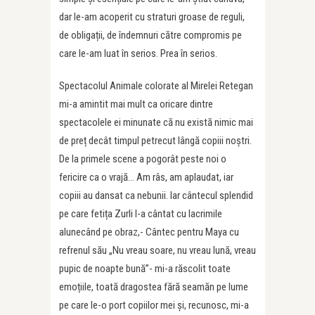
dar le-am acoperit cu straturi groase de reguli,
de obligații, de îndemnuri către compromis pe
care le-am luat în serios. Prea în serios.
Spectacolul Animale colorate al Mirelei Retegan
mi-a amintit mai mult ca oricare dintre
spectacolele ei minunate că nu există nimic mai
de preț decât timpul petrecut lângă copiii noștri.
De la primele scene a pogorât peste noi o
fericire ca o vrajă… Am râs, am aplaudat, iar
copiii au dansat ca nebunii. Iar cântecul splendid
pe care fetița Zurli l-a cântat cu lacrimile
alunecând pe obraz,- Cântec pentru Maya cu
refrenul său „Nu vreau soare, nu vreau lună, vreau
pupic de noapte bună”- mi-a răscolit toate
emoțiile, toată dragostea fără seamăn pe lume
pe care le-o port copiilor mei și, recunosc, mi-a