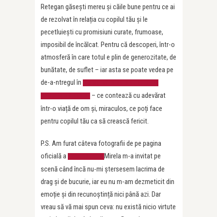
Retegan găsești mereu și căile bune pentru ce ai
de rezolvat în relația cu copilul tău și le
pecetluiești cu promisiuni curate, frumoase,
imposibil de încălcat. Pentru că descoperi, într-o
atmosferă în care totul e plin de generozitate, de
bunătate, de suflet – iar asta se poate vedea pe
de-a-ntregul în
fotografiile care au surprins
– ce contează cu adevărat
chipuri și zâmbete
într-o viață de om și, miraculos, ce poți face
pentru copilul tău ca să crească fericit.
P.S. Am furat câteva fotografii de pe pagina
oficială a
Mirela m-a invitat pe
Găștii Zurli.
scenă când încă nu-mi ștersesem lacrima de
drag și de bucurie, iar eu nu m-am dezmeticit din
emoție și din recunoștință nici până azi. Dar
vreau să vă mai spun ceva: nu există nicio virtute