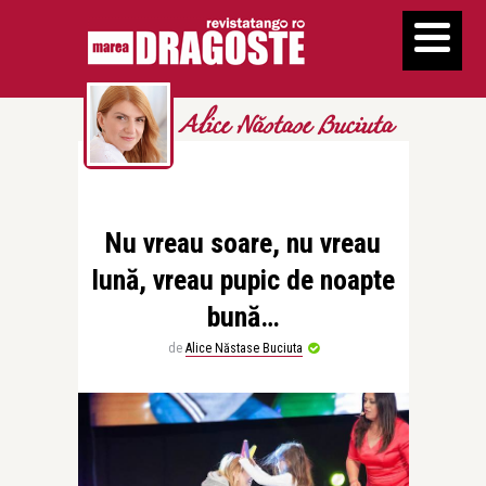
Alice Năstase Buciuta
Nu vreau soare, nu vreau
lună, vreau pupic de noapte
bună…
de
Alice Năstase Buciuta