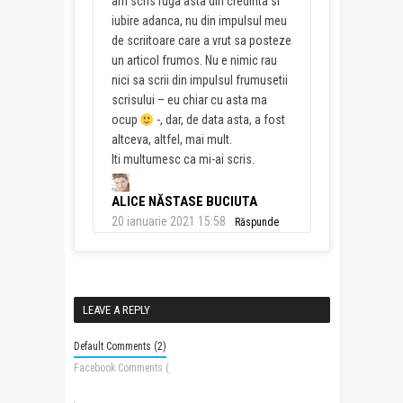
am scris ruga asta din credinta si
iubire adanca, nu din impulsul meu
de scriitoare care a vrut sa posteze
un articol frumos. Nu e nimic rau
nici sa scrii din impulsul frumusetii
scrisului – eu chiar cu asta ma
ocup
-, dar, de data asta, a fost
altceva, altfel, mai mult.
Iti multumesc ca mi-ai scris.
ALICE NĂSTASE BUCIUTA
20 ianuarie 2021 15:58
Răspunde
LEAVE A REPLY
Default Comments (2)
Facebook Comments (