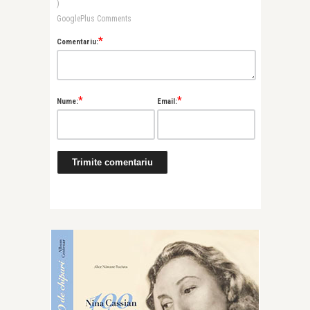
)
GooglePlus Comments
*
Comentariu:
*
*
Nume:
Email: