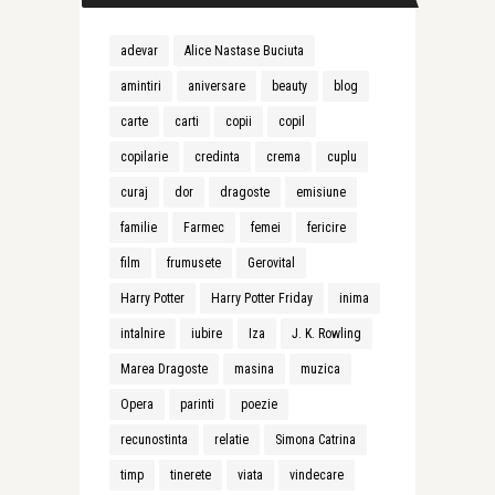
adevar
Alice Nastase Buciuta
amintiri
aniversare
beauty
blog
carte
carti
copii
copil
copilarie
credinta
crema
cuplu
curaj
dor
dragoste
emisiune
familie
Farmec
femei
fericire
film
frumusete
Gerovital
Harry Potter
Harry Potter Friday
inima
intalnire
iubire
Iza
J. K. Rowling
Marea Dragoste
masina
muzica
Opera
parinti
poezie
recunostinta
relatie
Simona Catrina
timp
tinerete
viata
vindecare