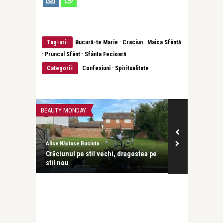
·
·
Tag-uri:
Bucură-te Marie
Craciun
Maica Sfântă
·
·
Pruncul Sfânt
Sfânta Fecioară
·
Categorii:
Confesiuni
Spiritualitate
BEAUTY MONDAY
Alice Năstase Buciuta
Crăciunul pe stil vechi, dragostea pe
stil nou