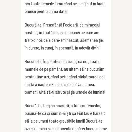
noi toate femeile lumii când ne-am ținut în brațe
pruncii pentru prima dată!
Bucură-te, Preasfântă Fecioară, de miracolul
nașterii, în toată duioșia bucuriei pe care am
trăit-o noi, cele care-am născut, asemenea ție,
în durere, în curaj, în speranță, în adevăr divin!
Bucură-te, Împărăteasă a lumii, că noi, toate
mamele de pe pământ, nu uităm să ne bucurăm
pentru tine azi, când petrecând sărbătoarea cea
înaltă a nașterii Fiului care a salvat lumea,
oamenii uită să-ți sărute și ție urmele de lumină!
Bucură-te, Regina noastră, a tuturor femeilor,
bucură-te ca și cum n-ai ști că Fiul tău e hărăzit
să ia pe umeri toate greutățile lumii! Bucură-te
azi cu lumina și cu inocența oricărei tinere mame