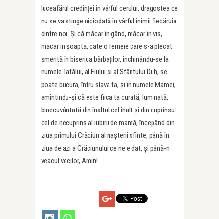
luceafărul credinței în vârful cerului, dragostea ce
nu se va stinge niciodată în vârful inimii fiecăruia
dintre noi. Și că măcar în gând, măcar în vis,
măcar în șoaptă, câte o femeie care s-a plecat
smerită în biserica bărbaților, închinându-se la
numele Tatălui, al Fiului și al Sfântului Duh, se
poate bucura, întru slava ta, și în numele Mamei,
amintindu-și că este fiica ta curată, luminată,
binecuvântată din înaltul cel înalt și din cuprinsul
cel de necuprins al iubirii de mamă, începând din
ziua primului Crăciun al nașterii sfinte, până în
ziua de azi a Crăciunului ce ne e dat, și până-n
veacul vecilor, Amin!