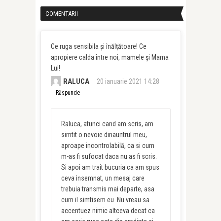
COMENTARII
Ce ruga sensibila și înălțătoare! Ce
apropiere calda între noi, mamele și Mama
Lui!
RALUCA
20 ianuarie 2021 14:28
Răspunde
Raluca, atunci cand am scris, am
simtit o nevoie dinauntrul meu,
aproape incontrolabilă, ca si cum
m-as fi sufocat daca nu as fi scris.
Si apoi am trait bucuria ca am spus
ceva insemnat, un mesaj care
trebuia transmis mai departe, asa
cum il simtisem eu. Nu vreau sa
accentuez nimic altceva decat ca