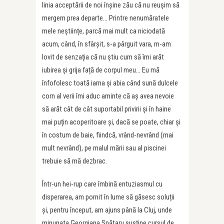
linia acceptării de noi înșine zău că nu reușim să
mergem prea departe… Printre nenumăratele
mele neștiințe, parcă mai mult ca niciodată
acum, când, în sfârșit, s-a pârguit vara, m-am
lovit de senzația că nu știu cum să îmi arăt
iubirea și grija față de corpul meu… Eu mă
înfofolesc toată iarna și abia când sună dulcele
corn al verii îmi aduc aminte că aș avea nevoie
să arăt cât de cât suportabil privirii și în haine
mai puțin acoperitoare și, dacă se poate, chiar și
în costum de baie, fiindcă, vrând-nevrând (mai
mult nevrând), pe malul mării sau al piscinei
trebuie să mă dezbrac.
Într-un hei-rup care îmbină entuziasmul cu
disperarea, am pornit în lume să găsesc soluții
și, pentru început, am ajuns până la Cluj, unde
minunata Georgiana Spătaru susține cursul de