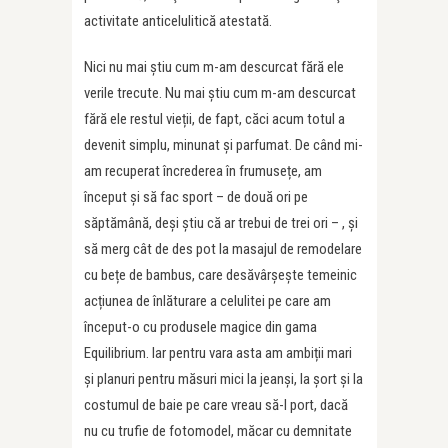
activitate anticelulitică atestată.
Nici nu mai știu cum m-am descurcat fără ele
verile trecute. Nu mai știu cum m-am descurcat
fără ele restul vieții, de fapt, căci acum totul a
devenit simplu, minunat și parfumat. De când mi-
am recuperat încrederea în frumusețe, am
început și să fac sport – de două ori pe
săptămână, deși știu că ar trebui de trei ori – , și
să merg cât de des pot la masajul de remodelare
cu bețe de bambus, care desăvârșește temeinic
acțiunea de înlăturare a celulitei pe care am
început-o cu produsele magice din gama
Equilibrium. Iar pentru vara asta am ambiții mari
și planuri pentru măsuri mici la jeanși, la șort și la
costumul de baie pe care vreau să-l port, dacă
nu cu trufie de fotomodel, măcar cu demnitate