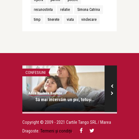
recunostinta
relatie
Simona Catrina
timp
tinerete
viata
vindecare
CONFESIUNI
CONFESIUNI
Alice Năstase Buciuta
Alice Năstase B
piri
Să mai încercăm un pic, totuși…
Joc
Copyright © 2009 - 2021 Cartile Tango SRL / Marea
Dragoste.
Termeni și condiții
.