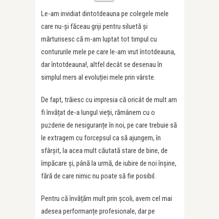
Le-am invidiat dintotdeauna pe colegele mele
care nu-și făceau griji pentru siluetă și
mărturisesc că m-am luptat tot timpul cu
contururile mele pe care le-am vrut întotdeauna,
dar întotdeauna!, altfel decât se desenau în
simplul mers al evoluției mele prin vârste.
De fapt, trăiesc cu impresia că oricât de mult am
fi învățat de-a lungul vieții, rămânem cu o
puzderie de nesiguranțe în noi, pe care trebuie să
le extragem cu forcepsul ca să ajungem, în
sfârșit, la acea mult căutată stare de bine, de
împăcare și, până la urmă, de iubire de noi înșine,
fără de care nimic nu poate să fie posibil.
Pentru că învățăm mult prin școli, avem cel mai
adesea performanțe profesionale, dar pe