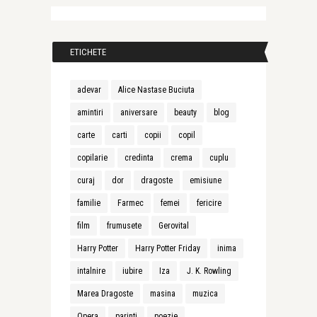
ETICHETE
adevar
Alice Nastase Buciuta
amintiri
aniversare
beauty
blog
carte
carti
copii
copil
copilarie
credinta
crema
cuplu
curaj
dor
dragoste
emisiune
familie
Farmec
femei
fericire
film
frumusete
Gerovital
Harry Potter
Harry Potter Friday
inima
intalnire
iubire
Iza
J. K. Rowling
Marea Dragoste
masina
muzica
Opera
parinti
poezie