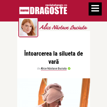
Alice Năstase Buciuta
Întoarcerea la silueta de
vară
de
Alice Năstase Buciuta