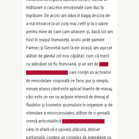
înlăturare a cauzelor emoționale care duc la
îngrășare. De acolo am adus în bagaj decizia de-
a mă întoarce la un corp mai zvelt și la o iubire
pentru mine de care cam uitasem și, dacă tot am
fost în orașul frumuseții, acolo unde gamele
Farmec și Gerovital sunt la ele acasă, am așezat
alături de gândul cel nou căpătat, cum că merit
cu adevărat să fiu frumoasă, și un set de
fiole
care conțin un activator
Gerovital H3 Equilibrium,
de remodelare corporală ce face, pur și simplu,
minuni atunci când este aplicat înainte de masaj,
căci este un ser cu acțiune intensă de drenaj al
fluidelor și toxinelor acumulate în organism și de
stimulare a microcirculației, alături de o genială
cremă anticelulitică
Gerovital H3 Equilibrium
care, în afară că e ușoară, plăcută, delicat
parfumată, conţine un complex de ingredienţi cu