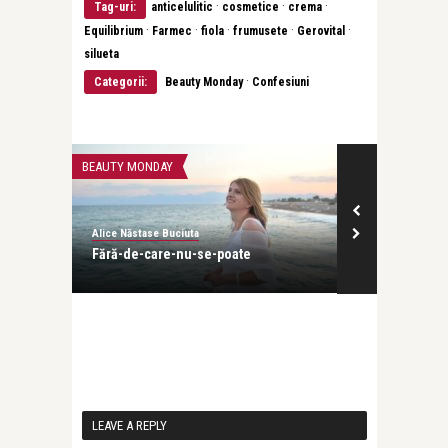
·
·
·
Tag-uri:
anticelulitic
cosmetice
crema
·
·
·
·
·
Equilibrium
Farmec
fiola
frumusete
Gerovital
silueta
·
Categorii:
Beauty Monday
Confesiuni
BEAUTY MONDAY
BEAUTY MONDAY
Alice Năstase Buciuta
Alice Năstase B
ții
Fără-de-care-nu-se-poate
Frumusețea v
din rugăciun
LEAVE A REPLY