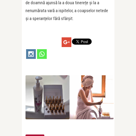
de doamnă ajunsă la a doua tinerețe și la a
nenumărata vară a ispitelor, a coapselor netede
și a speranțelor fără sfârșit.