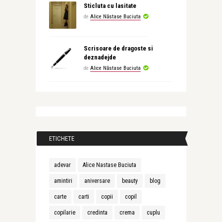
Sticluta cu lasitate
de
Alice Năstase Buciuta
Scrisoare de dragoste si
deznadejde
de
Alice Năstase Buciuta
ETICHETE
adevar
Alice Nastase Buciuta
amintiri
aniversare
beauty
blog
carte
carti
copii
copil
copilarie
credinta
crema
cuplu