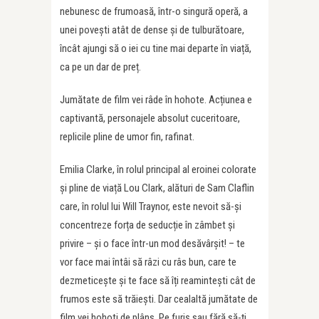
nebunesc de frumoasă, într-o singură operă, a
unei povești atât de dense și de tulburătoare,
încât ajungi să o iei cu tine mai departe în viață,
ca pe un dar de preț.
Jumătate de film vei râde în hohote. Acțiunea e
captivantă, personajele absolut cuceritoare,
replicile pline de umor fin, rafinat.
Emilia Clarke, în rolul principal al eroinei colorate
și pline de viață Lou Clark, alături de Sam Claflin
care, în rolul lui Will Traynor, este nevoit să-și
concentreze forța de seducție în zâmbet și
privire – și o face într-un mod desăvârșit! – te
vor face mai întâi să râzi cu râs bun, care te
dezmeticește și te face să îți reamintești cât de
frumos este să trăiești. Dar cealaltă jumătate de
film vei hohoti de plâns. Pe furiș sau fără să-ți