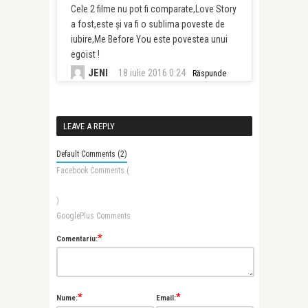
Cele 2 filme nu pot fi comparate,Love Story
a fost,este și va fi o sublima poveste de
iubire,Me Before You este povestea unui
egoist !
JENI
18 iulie 2016 0:24
Răspunde
LEAVE A REPLY
Default Comments (2)
Facebook Comments (
)
GooglePlus Comments
*
Comentariu:
*
*
Nume:
Email: