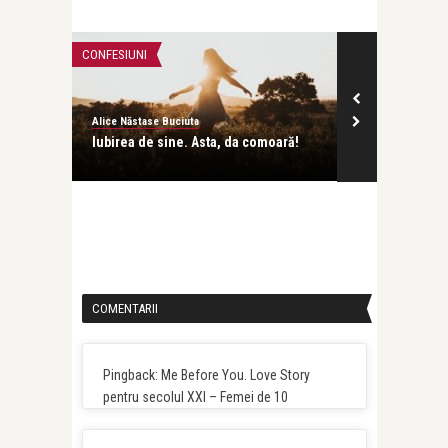
CONFESIUNI
CĂRȚI FRUMOAS
Alice Năstase Buciuta
Alice Năstase B
scă și
Iubirea de sine. Asta, da comoară!
Dacă noi doi a
nu ne-am ma .
COMENTARII
Pingback: Me Before You. Love Story
pentru secolul XXI – Femei de 10