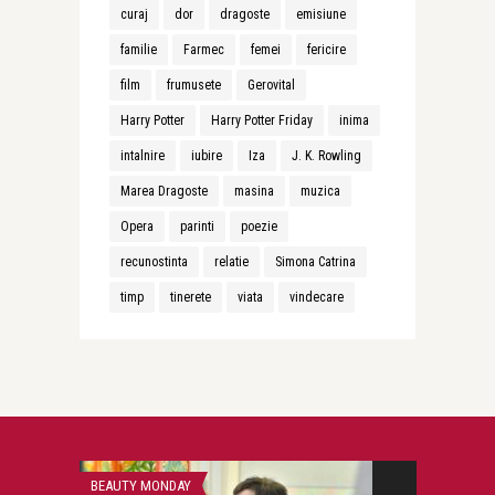
curaj
dor
dragoste
emisiune
familie
Farmec
femei
fericire
film
frumusete
Gerovital
Harry Potter
Harry Potter Friday
inima
intalnire
iubire
Iza
J. K. Rowling
Marea Dragoste
masina
muzica
Opera
parinti
poezie
recunostinta
relatie
Simona Catrina
timp
tinerete
viata
vindecare
BEAUTY MONDAY
CONFESIUNI