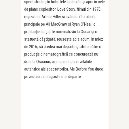
spectatorilor, în hohotele lui de râs și apoi în cele
de plâns copleșitor. Love Story, filmul din 1970,
regizat de Arthur Hiller și avându-i în rolurile
principale pe Ali MacGraw și Ryan O’Neal, o
producție cu șapte nominalizări la Oscar și o
statuetă câștigată, reușește abia acum, în miez
de 2016, să predea mai departe ștafeta către o
producție cinematografică ce concurează nu
doar la Oscaruri, ci, mai mult, la revelațiile
autentice ale spectatorilor. Me Before You duce
povestea de dragoste mai departe.