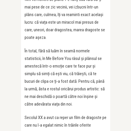
mai pese de ce zic vecinii, vei izbucni într-un
plâns care, culmea, îți va reaminti exact același
lucru: că viața este un miracol mai presus de
care, uneori, doar dragostea, marea dragoste se
poate așeza.
În total, fără să luăm în seamă normele
statisticii, în Me Before You râsul și plânsul se
amestecă într-o emoție care te face pur și
simplu să simți că ești viu, că trăiești, că te
bucuri de clipa ce ți-a fost dată. Pentru că, până
la urmă, ăsta e rostul oricărui produs artistic: să
ne mai deschidă o poartă către noi înșine și
către adevărata viața din noi.
Secolul XX a avut ca reper un film de dragoste pe
care nu l-a egalat nimic în trăirile oferite