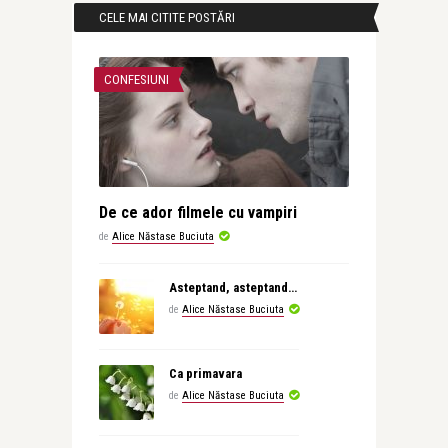
CELE MAI CITITE POSTĂRI
CONFESIUNI
De ce ador filmele cu vampiri
de
Alice Năstase Buciuta
Asteptand, asteptand…
de
Alice Năstase Buciuta
Ca primavara
de
Alice Năstase Buciuta