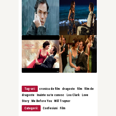
·
·
·
Tag-uri:
cronica de film
dragoste
film
film de
·
·
·
dragoste
Inainte sa te cunosc
Lou Clark
Love
·
·
Story
Me Before You
Will Traynor
·
Categorii:
Confesiuni
Film