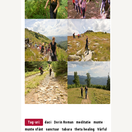
·
·
·
·
Tag-uri:
daci
Dorin Roman
meditatie
munte
·
·
·
·
munte sfânt
sanctuar
tabara
theta healing
Vârful