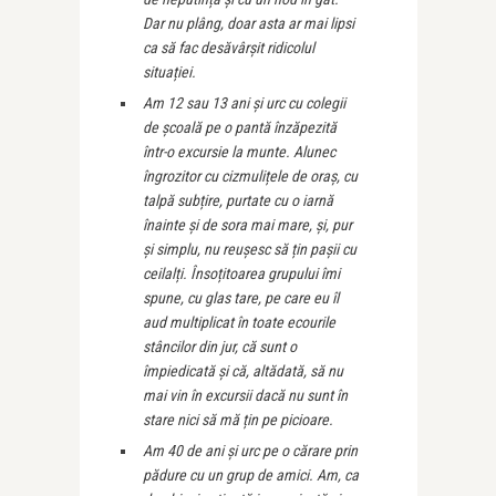
Dar nu plâng, doar asta ar mai lipsi
ca să fac desăvârșit ridicolul
situației.
Am 12 sau 13 ani și urc cu colegii
de școală pe o pantă înzăpezită
într-o excursie la munte. Alunec
îngrozitor cu cizmulițele de oraș, cu
talpă subțire, purtate cu o iarnă
înainte și de sora mai mare, și, pur
și simplu, nu reușesc să țin pașii cu
ceilalți. Însoțitoarea grupului îmi
spune, cu glas tare, pe care eu îl
aud multiplicat în toate ecourile
stâncilor din jur, că sunt o
împiedicată și că, altădată, să nu
mai vin în excursii dacă nu sunt în
stare nici să mă țin pe picioare.
Am 40 de ani și urc pe o cărare prin
pădure cu un grup de amici. Am, ca