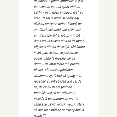
de obicei, o ținută improvizată și o
pereche de pantofi sport atât de
vechi – i-am găsit în dulap, luați cu
vreo 10 ani în urmă și nefolosiți,
căci nu fac sport deloc, fiindcă nu
am făcut niciodată, dar și fiindcă
am trei copii și trei joburi – încât
după vreun kilometru li se desprind
tălpile și rămân desculță. Mă întorc
încet, pas cu pas, cu picioarele
goale, până la mașină, iar pe
drumul de întoarcere mă prinde
ploaia. Alternez rugăciunea
„Doamne, ajută-mă să ajung mai
repede!” cu întrebarea „De ce, de
ce, de ce nu m-am ținut de
promisiunea că nu voi reveni
niciodată pe drumuri de munte
când știu că nu voi fi în veci în stare
să duc un astfel de parcurs până la
capăt?!”
)