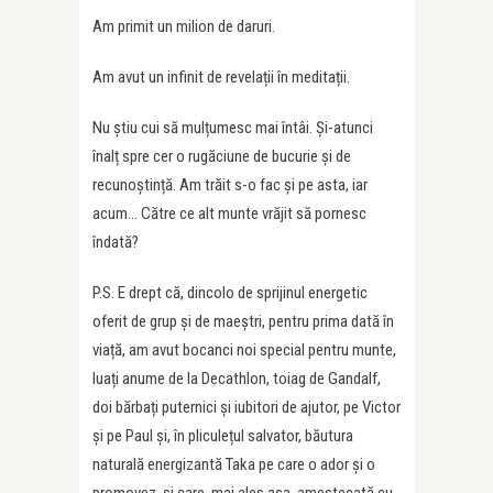
Am primit un milion de daruri.
Am avut un infinit de revelații în meditații.
Nu știu cui să mulțumesc mai întâi. Și-atunci
înalț spre cer o rugăciune de bucurie și de
recunoștință. Am trăit s-o fac și pe asta, iar
acum… Către ce alt munte vrăjit să pornesc
îndată?
P.S. E drept că, dincolo de sprijinul energetic
oferit de grup și de maeștri, pentru prima dată în
viață, am avut bocanci noi special pentru munte,
luați anume de la Decathlon, toiag de Gandalf,
doi bărbați puternici și iubitori de ajutor, pe Victor
și pe Paul și, în pliculețul salvator, băutura
naturală energizantă Taka pe care o ador și o