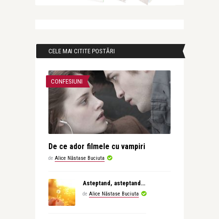
CELE MAI CITITE POSTĂRI
CONFESIUNI
De ce ador filmele cu vampiri
de
Alice Năstase Buciuta
Asteptand, asteptand…
de
Alice Năstase Buciuta