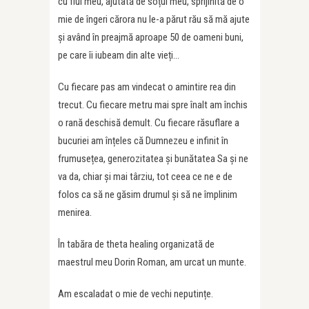
cu fiul meu, ajutată de soțul meu, sprijinită de o
mie de îngeri cărora nu le-a părut rău să mă ajute
și având în preajmă aproape 50 de oameni buni,
pe care îi iubeam din alte vieți…
Cu fiecare pas am vindecat o amintire rea din
trecut. Cu fiecare metru mai spre înalt am închis
o rană deschisă demult. Cu fiecare răsuflare a
bucuriei am înțeles că Dumnezeu e infinit în
frumusețea, generozitatea și bunătatea Sa și ne
va da, chiar și mai târziu, tot ceea ce ne e de
folos ca să ne găsim drumul și să ne împlinim
menirea.
În tabăra de theta healing organizată de
maestrul meu Dorin Roman, am urcat un munte.
Am escaladat o mie de vechi neputințe.