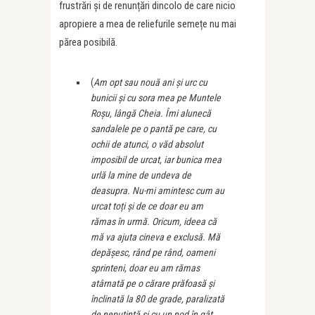
frustrări și de renunțări dincolo de care nicio
apropiere a mea de reliefurile semețe nu mai
părea posibilă.
(
Am opt sau nouă ani și urc cu
bunicii și cu sora mea pe Muntele
Roșu, lângă Cheia. Îmi alunecă
sandalele pe o pantă pe care, cu
ochii de atunci, o văd absolut
imposibil de urcat, iar bunica mea
urlă la mine de undeva de
deasupra. Nu-mi amintesc cum au
urcat toți și de ce doar eu am
rămas în urmă. Oricum, ideea că
mă va ajuta cineva e exclusă. Mă
depășesc, rând pe rând, oameni
sprinteni, doar eu am rămas
atârnată pe o cărare prăfoasă și
înclinată la 80 de grade, paralizată
de neputință și cu un nod în gât.