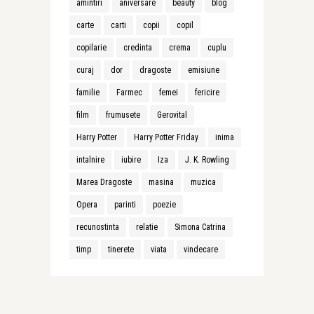
amintiri
aniversare
beauty
blog
carte
carti
copii
copil
copilarie
credinta
crema
cuplu
curaj
dor
dragoste
emisiune
familie
Farmec
femei
fericire
film
frumusete
Gerovital
Harry Potter
Harry Potter Friday
inima
intalnire
iubire
Iza
J. K. Rowling
Marea Dragoste
masina
muzica
Opera
parinti
poezie
recunostinta
relatie
Simona Catrina
timp
tinerete
viata
vindecare