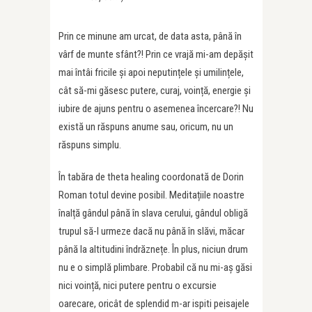
Prin ce minune am urcat, de data asta, până în
vârf de munte sfânt?! Prin ce vrajă mi-am depășit
mai întâi fricile și apoi neputințele și umilințele,
cât să-mi găsesc putere, curaj, voință, energie și
iubire de ajuns pentru o asemenea încercare?! Nu
există un răspuns anume sau, oricum, nu un
răspuns simplu.
În tabăra de theta healing coordonată de Dorin
Roman totul devine posibil. Meditațiile noastre
înalță gândul până în slava cerului, gândul obligă
trupul să-l urmeze dacă nu până în slăvi, măcar
până la altitudini îndrăznețe. În plus, niciun drum
nu e o simplă plimbare. Probabil că nu mi-aș găsi
nici voință, nici putere pentru o excursie
oarecare, oricât de splendid m-ar ispiti peisajele