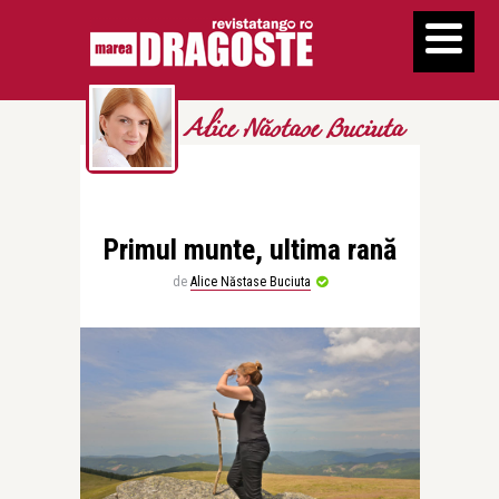
Alice Năstase Buciuta
Primul munte, ultima rană
de
Alice Năstase Buciuta