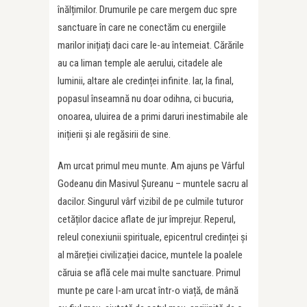
înălțimilor. Drumurile pe care mergem duc spre
sanctuare în care ne conectăm cu energiile
marilor inițiați daci care le-au întemeiat. Cărările
au ca liman temple ale aerului, citadele ale
luminii, altare ale credinței infinite. Iar, la final,
popasul înseamnă nu doar odihna, ci bucuria,
onoarea, uluirea de a primi daruri inestimabile ale
inițierii și ale regăsirii de sine.
Am urcat primul meu munte. Am ajuns pe Vârful
Godeanu din Masivul Șureanu – muntele sacru al
dacilor. Singurul vârf vizibil de pe culmile tuturor
cetăților dacice aflate de jur împrejur. Reperul,
releul conexiunii spirituale, epicentrul credinței și
al măreției civilizației dacice, muntele la poalele
căruia se află cele mai multe sanctuare. Primul
munte pe care l-am urcat într-o viață, de mână