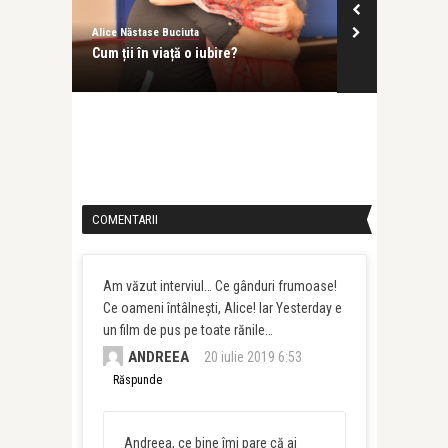
Alice Năstase Buciuta
Alice
re?
Legile iubirii și legea integrității
Ce-m
COMENTARII
Am văzut interviul… Ce gânduri frumoase!
Ce oameni întâlnești, Alice! Iar Yesterday e
un film de pus pe toate rănile…
ANDREEA
20 iulie 2019 6:53
Răspunde
Andreea, ce bine îmi pare că ai