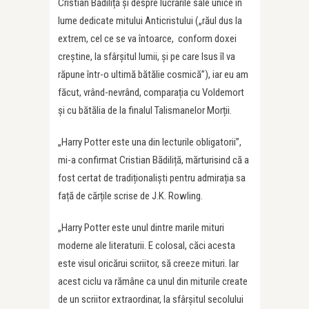
Cristian Bădiliță și despre lucrările sale unice în
lume dedicate mitului Anticristului („răul dus la
extrem, cel ce se va întoarce, conform doxei
creștine, la sfârșitul lumii, și pe care Isus îl va
răpune într-o ultimă bătălie cosmică”), iar eu am
făcut, vrând-nevrând, comparația cu Voldemort
și cu bătălia de la finalul Talismanelor Morții.
„Harry Potter este una din lecturile obligatorii”,
mi-a confirmat Cristian Bădiliță, mărturisind că a
fost certat de tradiționaliști pentru admirația sa
față de cărțile scrise de J.K. Rowling.
„Harry Potter este unul dintre marile mituri
moderne ale literaturii. E colosal, căci acesta
este visul oricărui scriitor, să creeze mituri. Iar
acest ciclu va rămâne ca unul din miturile create
de un scriitor extraordinar, la sfârșitul secolului