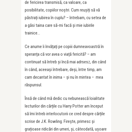
de fericirea transmisă, ca valoare, ca
posibilitate, copiilor noștri. Cum reușiți să vă
păstrați iubirea în cuplu? – întrebam, cu setea de
a găsi taina care să-mi facă și mie iubirile
trainice…
Ce anume îi învățați pe copiii dumneavoastră în
speranța că vor avea o viață fericită? – am
continuat să întreb și încă mai adrsesz, din când
în când, aceeași întrebare, deși, între timp, am
cam decantat în inima – și nu în mintea – mea
răspunsul.
Însă de când mă dedic cu nebunească loialitate
lecturilor din cărțile cu Harry Potter am început
să îmi întreb interlocutorii ce cred despre cărțile
scrise de J.K. Rowling. Firește, primesc și
grațioase ridicări din umeri, și, câteodată, ușoare