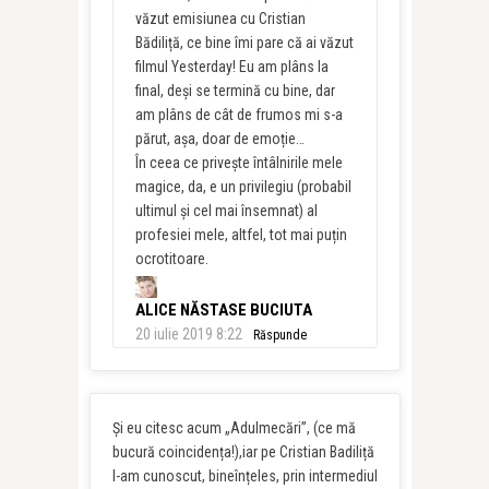
văzut emisiunea cu Cristian
Bădiliță, ce bine îmi pare că ai văzut
filmul Yesterday! Eu am plâns la
final, deși se termină cu bine, dar
am plâns de cât de frumos mi s-a
părut, așa, doar de emoție…
În ceea ce privește întâlnirile mele
magice, da, e un privilegiu (probabil
ultimul și cel mai însemnat) al
profesiei mele, altfel, tot mai puțin
ocrotitoare.
ALICE NĂSTASE BUCIUTA
20 iulie 2019 8:22
Răspunde
Și eu citesc acum „Adulmecări”, (ce mă
bucură coincidența!),iar pe Cristian Badiliță
l-am cunoscut, bineînțeles, prin intermediul