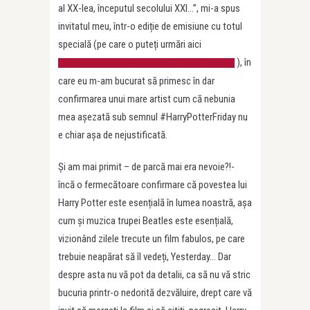
al XX-lea, începutul secolului XXI…”, mi-a spus
invitatul meu, într-o ediție de emisiune cu totul
specială (pe care o puteți urmări aici
), în
https://www.youtube.com/watch?v=WouD79Q780Q
care eu m-am bucurat să primesc în dar
confirmarea unui mare artist cum că nebunia
mea așezată sub semnul #HarryPotterFriday nu
e chiar așa de nejustificată.
Și am mai primit – de parcă mai era nevoie?!-
încă o fermecătoare confirmare că povestea lui
Harry Potter este esențială în lumea noastră, așa
cum și muzica trupei Beatles este esențială,
vizionând zilele trecute un film fabulos, pe care
trebuie neapărat să îl vedeți, Yesterday… Dar
despre asta nu vă pot da detalii, ca să nu vă stric
bucuria printr-o nedorită dezvăluire, drept care vă