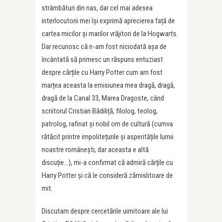
strâmbături din nas, dar cel mai adesea
interlocutorii mei își exprimă aprecierea față de
cartea micilor și marilor vrăjitori de la Hogwarts.
Dar recunosc că n-am fost niciodată așa de
încântată să primesc un răspuns entuziast
despre cărțile cu Harry Potter cum am fost
marțea aceasta la emisiunea mea dragă, dragă,
dragă de la Canal 33, Marea Dragoste, când
scriitorul Cristian Bădiliță, filolog, teolog,
patrolog, rafinat și nobil om de cultură (cumva
rătăcit printre impolitețurile și asperitățile lumii
noastre românești, dar aceasta e altă
discuție…), mi-a confirmat că admiră cărțile cu
Harry Potter și că le consideră zămislitoare de
mit.
Discutam despre cercetările uimitoare ale lui