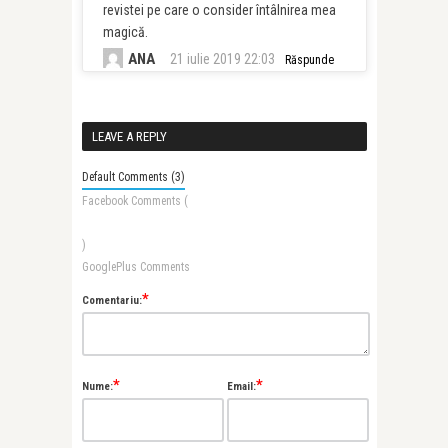
revistei pe care o consider întâlnirea mea
magică.
ANA
21 iulie 2019 22:03
Răspunde
LEAVE A REPLY
Default Comments (3)
Facebook Comments (
)
GooglePlus Comments
*
Comentariu:
*
*
Nume:
Email: