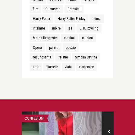
film
frumusete
Gerovital
Harry Potter
Harry Potter Friday
inima
intalnire
iubire
Iza
J. K. Rowling
Marea Dragoste
masina
muzica
Opera
parinti
poezie
recunostinta
relatie
Simona Catrina
timp
tinerete
viata
vindecare
CONFESIUNI
BEAUTY