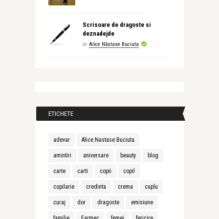
Scrisoare de dragoste si
deznadejde
de
Alice Năstase Buciuta
ETICHETE
adevar
Alice Nastase Buciuta
amintiri
aniversare
beauty
blog
carte
carti
copii
copil
copilarie
credinta
crema
cuplu
curaj
dor
dragoste
emisiune
familie
Farmec
femei
fericire