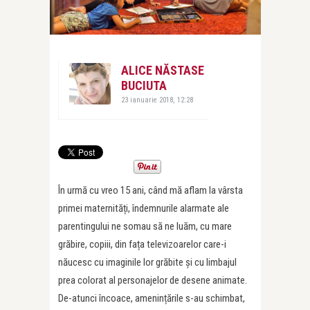
ALICE NĂSTASE
BUCIUTA
23 ianuarie 2018, 12:28
În urmă cu vreo 15 ani, când mă aflam la vârsta
primei maternități, îndemnurile alarmate ale
parentingului ne somau să ne luăm, cu mare
grăbire, copiii, din fața televizoarelor care-i
năucesc cu imaginile lor grăbite și cu limbajul
prea colorat al personajelor de desene animate.
De-atunci încoace, amenințările s-au schimbat,