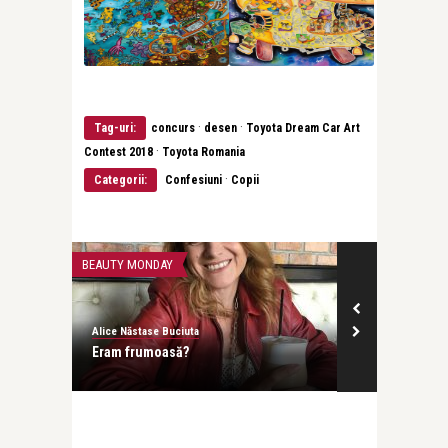
·
·
Tag-uri:
concurs
desen
Toyota Dream Car Art
·
Contest 2018
Toyota Romania
·
Categorii:
Confesiuni
Copii
BEAUTY MONDAY
BEAUTY MONDAY
Alice Năstase Buciuta
Alice Năstase B
 Iar
Eram frumoasă?
A îmbătrânit 