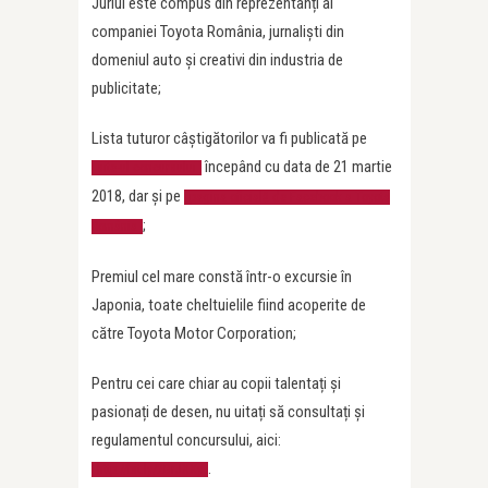
Juriul este compus din reprezentanți ai
companiei Toyota România, jurnaliști din
domeniul auto și creativi din industria de
publicitate;
Lista tuturor câștigătorilor va fi publicată pe
începând cu data de 21 martie
site-ul concursului
2018, dar și pe
pagina oficială de Facebook a Toyota
;
România
Premiul cel mare constă într-o excursie în
Japonia, toate cheltuielile fiind acoperite de
către Toyota Motor Corporation;
Pentru cei care chiar au copii talentați și
pasionați de desen, nu uitați să consultați și
regulamentul concursului, aici:
.
http://bit.ly/2BrJXXy