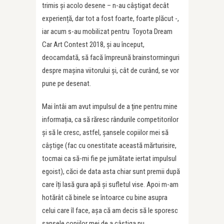
trimis și acolo desene – n-au câștigat decât
experiență, dar tot a fost foarte, foarte plăcut -,
iar acum s-au mobilizat pentru Toyota Dream
Car Art Contest 2018, și au început,
deocamdată, să facă împreună brainstorminguri
despre mașina viitorului și, cât de curând, se vor
pune pe desenat.
Mai întâi am avut impulsul de a ține pentru mine
informația, ca să răresc rândurile competitorilor
și să le cresc, astfel, șansele copiilor mei să
câștige (fac cu onestitate această mărturisire,
tocmai ca să-mi fie pe jumătate iertat impulsul
egoist), căci de data asta chiar sunt premii după
care îți lasă gura apă și sufletul vise. Apoi m-am
hotărât că binele se întoarce cu bine asupra
celui care îl face, așa că am decis să le sporesc
șansele copiilor mei de a câștiga nu