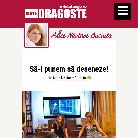
Alice Năstase Buciuta
Să-i punem să deseneze!
de
Alice Năstase Buciuta