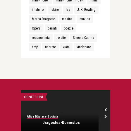
Harry Potter
Harry Potter Friday
inima
intalnire
iubire
Iza
J. K. Rowling
Marea Dragoste
masina
muzica
Opera
parinti
poezie
recunostinta
relatie
Simona Catrina
timp
tinerete
viata
vindecare
CONFESIUNI
HARRY POTTER F
Alice Năstase Buciuta
Alice Năstase B
Dragostea-Domestos
Am u