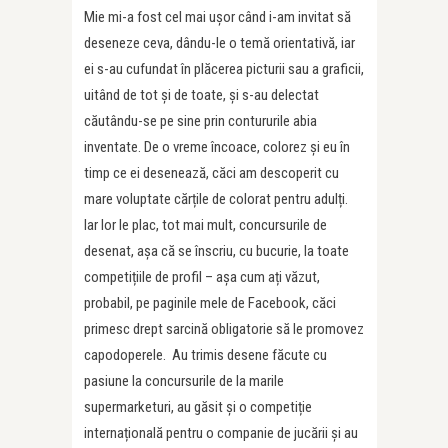
Mie mi-a fost cel mai ușor când i-am invitat să
deseneze ceva, dându-le o temă orientativă, iar
ei s-au cufundat în plăcerea picturii sau a graficii,
uitând de tot și de toate, și s-au delectat
căutându-se pe sine prin contururile abia
inventate. De o vreme încoace, colorez și eu în
timp ce ei desenează, căci am descoperit cu
mare voluptate cărțile de colorat pentru adulți.
Iar lor le plac, tot mai mult, concursurile de
desenat, așa că se înscriu, cu bucurie, la toate
competițiile de profil – așa cum ați văzut,
probabil, pe paginile mele de Facebook, căci
primesc drept sarcină obligatorie să le promovez
capodoperele. Au trimis desene făcute cu
pasiune la concursurile de la marile
supermarketuri, au găsit și o competiție
internațională pentru o companie de jucării și au