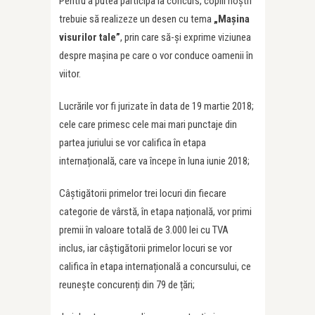
Pentru a putea participa la concurs, copiii noștri
trebuie să realizeze un desen cu tema
„Mașina
visurilor tale”
, prin care să-și exprime viziunea
despre mașina pe care o vor conduce oamenii în
viitor.
Lucrările vor fi jurizate în data de 19 martie 2018;
cele care primesc cele mai mari punctaje din
partea juriului se vor califica în etapa
internațională, care va începe în luna iunie 2018;
Câștigătorii primelor trei locuri din fiecare
categorie de vârstă, în etapa națională, vor primi
premii în valoare totală de 3.000 lei cu TVA
inclus, iar câștigătorii primelor locuri se vor
califica în etapa internațională a concursului, ce
reunește concurenți din 79 de țări;