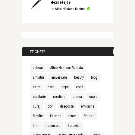
deznadejde
de
Alice Năstase Buciuta
ETICHETE
adevar
Alice Nastase Buciuta
amintiri
aniversare
beauty
blog
carte
carti
copii
copil
copilarie
credinta
crema
cuplu
curaj
dor
dragoste
emisiune
familie
Farmec
femei
fericire
film
frumusete
Gerovital