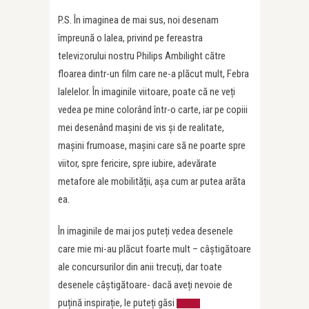
P.S. În imaginea de mai sus, noi desenam
împreună o lalea, privind pe fereastra
televizorului nostru Philips Ambilight către
floarea dintr-un film care ne-a plăcut mult, Febra
lalelelor. În imaginile viitoare, poate că ne veți
vedea pe mine colorând într-o carte, iar pe copiii
mei desenând mașini de vis și de realitate,
mașini frumoase, mașini care să ne poarte spre
viitor, spre fericire, spre iubire, adevărate
metafore ale mobilității, așa cum ar putea arăta
ea.
În imaginile de mai jos puteți vedea desenele
care mie mi-au plăcut foarte mult – câștigătoare
ale concursurilor din anii trecuți, dar toate
desenele câștigătoare- dacă aveți nevoie de
puțină inspirație, le puteți găsi
AICI.