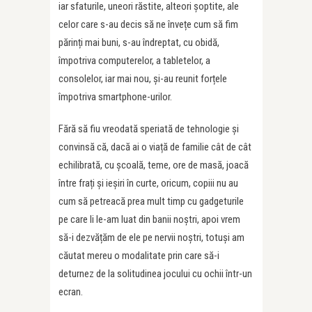
iar sfaturile, uneori răstite, alteori șoptite, ale
celor care s-au decis să ne învețe cum să fim
părinți mai buni, s-au îndreptat, cu obidă,
împotriva computerelor, a tabletelor, a
consolelor, iar mai nou, și-au reunit forțele
împotriva smartphone-urilor.
Fără să fiu vreodată speriată de tehnologie și
convinsă că, dacă ai o viață de familie cât de cât
echilibrată, cu școală, teme, ore de masă, joacă
între frați și ieșiri în curte, oricum, copiii nu au
cum să petreacă prea mult timp cu gadgeturile
pe care li le-am luat din banii noștri, apoi vrem
să-i dezvățăm de ele pe nervii noștri, totuși am
căutat mereu o modalitate prin care să-i
deturnez de la solitudinea jocului cu ochii într-un
ecran.