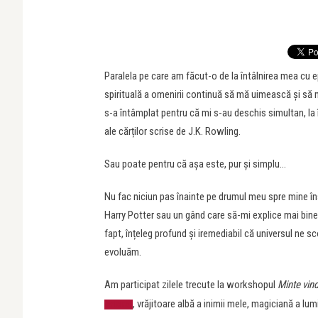
Paralela pe care am făcut-o de la întâlnirea mea cu ep
spirituală a omenirii continuă să mă uimească și să m
s-a întâmplat pentru că mi s-au deschis simultan, la î
ale cărților scrise de J.K. Rowling.
Sau poate pentru că așa este, pur și simplu…
Nu fac niciun pas înainte pe drumul meu spre mine î
Harry Potter sau un gând care să-mi explice mai bine
fapt, înțeleg profund și iremediabil că universul ne s
evoluăm.
Am participat zilele trecute la workshopul
Minte vin
, vrăjitoare albă a inimii mele, magiciană a lum
fericire