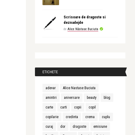
Scrisoare de dragoste si
deznadejde
de
Alice Năstase Buciuta
ETICHETE
adevar
Alice Nastase Buciuta
amintiri
aniversare
beauty
blog
carte
carti
copii
copil
copilarie
credinta
crema
cuplu
curaj
dor
dragoste
emisiune