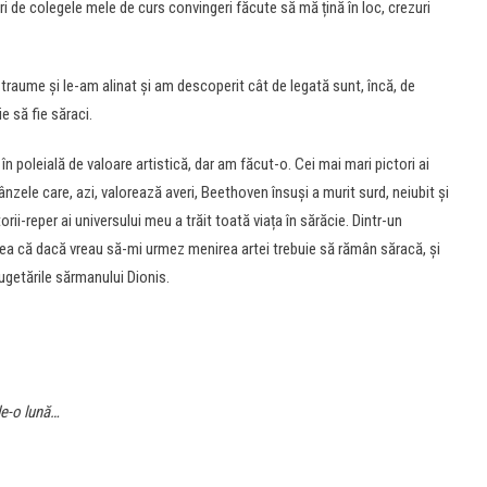
uri de colegele mele de curs convingeri făcute să mă țină în loc, crezuri
raume și le-am alinat și am descoperit cât de legată sunt, încă, de
ie să fie săraci.
 poleială de valoare artistică, dar am făcut-o. Cei mai mari pictori ai
nzele care, azi, valorează averi, Beethoven însuși a murit surd, neiubit și
ii-reper ai universului meu a trăit toată viața în sărăcie. Dintr-un
a că dacă vreau să-mi urmez menirea artei trebuie să rămân săracă, și
getările sărmanului Dionis.
de-o lună…