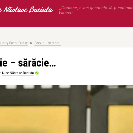
e Năstase Buciuta
„Doamne, n-am genunchi să-ți mulțum
Isanos“
Harry Potter Friday
Poezie – sărăcie…
ie – sărăcie…
e
Alice Năstase Buciuta