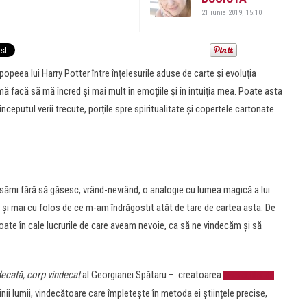
21 iunie 2019, 15:10
opeea lui Harry Potter între înțelesurile aduse de carte și evoluția
ă facă să mă încred și mai mult în emoțiile și în intuiția mea. Poate asta
nceputul verii trecute, porțile spre spiritualitate și copertele cartonate
nsămi fără să găsesc, vrând-nevrând, o analogie cu lumea magică a lui
 și mai cu folos de ce m-am îndrăgostit atât de tare de cartea asta. De
coate în cale lucrurile de care aveam nevoie, ca să ne vindecăm și să
decată, corp vindecat
al Georgianei Spătaru – creatoarea
exercițiilor de
inii lumii, vindecătoare care împletește în metoda ei științele precise,