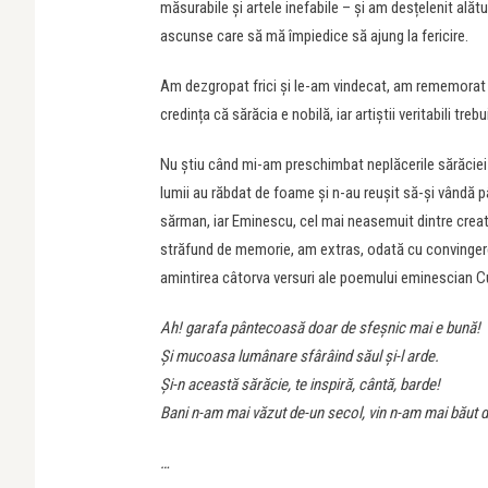
măsurabile și artele inefabile – și am desțelenit alăt
ascunse care să mă împiedice să ajung la fericire.
Am dezgropat frici și le-am vindecat, am rememorat t
credința că sărăcia e nobilă, iar artiștii veritabili trebu
Nu știu când mi-am preschimbat neplăcerile sărăciei în
lumii au răbdat de foame și n-au reușit să-și vândă pâ
sărman, iar Eminescu, cel mai neasemuit dintre creator
străfund de memorie, am extras, odată cu convingere
amintirea câtorva versuri ale poemului eminescian Cu
Ah! garafa pântecoasă doar de sfeşnic mai e bună!
Şi mucoasa lumânare sfârâind săul şi-l arde.
Şi-n această sărăcie, te inspiră, cântă, barde!
Bani n-am mai văzut de-un secol, vin n-am mai băut 
…