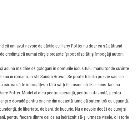
pând că am avut nevoie de cărțile cu Harry Potter nu doar ca să pătrund
 de credința că numai cărțile proaste își pot răsplăti și îmbogăți autorii.
i aduna maldăre de gologani în conturile iscusitului mânuitor de cuvinte
ză sau în română, în stil Sandra Brown. Se poate trăi din poezie sau din
a cărora să te îmbogățești fără să-ți fie rușine că le-ai scris. Iar una
i Harry Potter. Model al meu pentru speranță, pentru cutezanță, pentru
 dar și o dovadă pentru oricine din această lume că putem trăi cu ușurință,
ndență, de libertate, de bani, de bucurie. Nu e nevoie decât de curaj și
veni, pentru fiecare dintre cei ce au îndrăznit să-și urmeze visele, o istorie