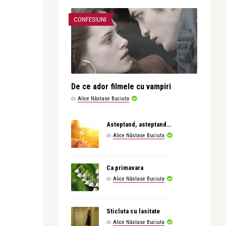
CONFESIUNI
De ce ador filmele cu vampiri
de
Alice Năstase Buciuta
Asteptand, asteptand…
de
Alice Năstase Buciuta
Ca primavara
de
Alice Năstase Buciuta
Sticluta cu lasitate
de
Alice Năstase Buciuta