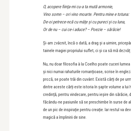
O, acopere fiinţa-mi cu-a ta mută armonie,
Vino somn – ori vino moarte. Pentru mine e totuna:
De-oi petrece-ncă cu mâţe şi cu pureci şi cu luna,
Or de nu – cui ce-i aduce? – Poezie – sărăcie!
Și-am zvâcnit, încă o dată, a drag și a uimire, price
tainele magiei propriului suflet, ci și ca să mă dezvăț
Nu, nu doar filosofia
à la
Coelho poate cuceri lumea ș
și nici numai rahaturile romanțioase, scrise în engle
proză, se poate trăi din cuvânt. Există cărți de pe urm
dintre aceste cărți este istoria în șapte volume a lu
credință, pentru vindecare, pentru ieșire din sărăcie,
făcându-ne pasiunile să se preschimbe în surse de abu
de un pic de inspirație pentru creație. Iar restul va de
magică a împlinirii de sine.