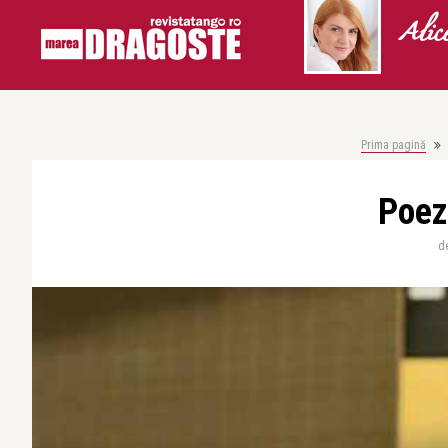
Alic
Prima pagină
Poez
d