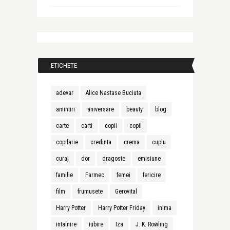
ETICHETE
adevar
Alice Nastase Buciuta
amintiri
aniversare
beauty
blog
carte
carti
copii
copil
copilarie
credinta
crema
cuplu
curaj
dor
dragoste
emisiune
familie
Farmec
femei
fericire
film
frumusete
Gerovital
Harry Potter
Harry Potter Friday
inima
intalnire
iubire
Iza
J. K. Rowling