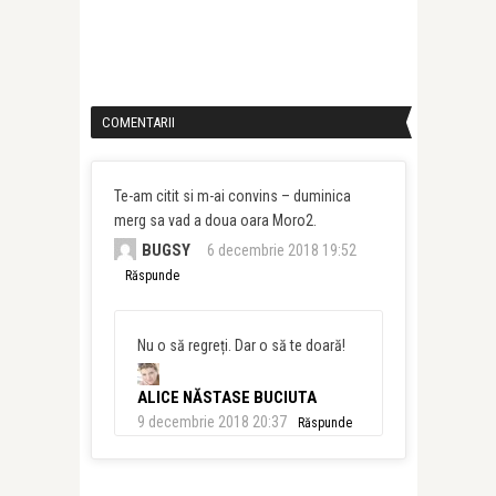
COMENTARII
Te-am citit si m-ai convins – duminica
merg sa vad a doua oara Moro2.
BUGSY
6 decembrie 2018 19:52
Răspunde
Nu o să regreți. Dar o să te doară!
ALICE NĂSTASE BUCIUTA
9 decembrie 2018 20:37
Răspunde