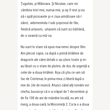
Țugurlan, și Mărioara. Și Niculae, care-mi
zâmbea trist mie, numai mie, și aș fi vrut și eu
să-i spăl picioarele și-n ziua următoare să-l
sărut, ademenindu-l sub șopronul de fân,
fiindcă uitasem, uitasem că sunt azi bătrână,
de-o seamă cu mă-sa.
Nu sunt în stare să spun mai nimic despre film.
Am plecat capie, ca după o primă întâlnire de
dragoste ale cărei detalii s-au șters toate și m-
au lăsat cu o stare de plutire, de dor, de urgență a
celei de-a doua întâlniri. Așa că știu ce-am să
fac de Centenar, în prima mea zi liberă după o
mie de zile de muncă. Atunci când alți români vor
chefui, bucuroși că s-a crăpat de 1 decembrie și
de fix 100 de ani de mândrie locală, eu am să
merg, a doua oară, la Moromeții 2. Ca la o a doua