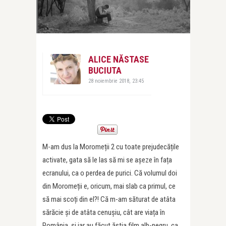
ALICE NĂSTASE
BUCIUTA
28 noiembrie 2018, 23:45
M-am dus la Moromeții 2 cu toate prejudecățile
activate, gata să le las să mi se așeze în fața
ecranului, ca o perdea de purici. Că volumul doi
din Moromeții e, oricum, mai slab ca primul, ce
să mai scoți din el?! Că m-am săturat de atâta
sărăcie și de atâta cenușiu, cât are viața în
România, și iar au făcut ăștia film alb-negru, ca