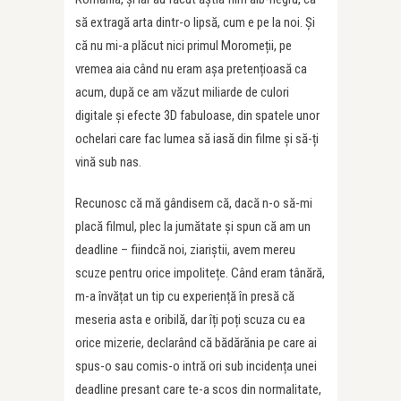
să extragă arta dintr-o lipsă, cum e pe la noi. Și
că nu mi-a plăcut nici primul Moromeții, pe
vremea aia când nu eram așa pretențioasă ca
acum, după ce am văzut miliarde de culori
digitale și efecte 3D fabuloase, din spatele unor
ochelari care fac lumea să iasă din filme și să-ți
vină sub nas.
Recunosc că mă gândisem că, dacă n-o să-mi
placă filmul, plec la jumătate și spun că am un
deadline – fiindcă noi, ziariștii, avem mereu
scuze pentru orice impolitețe. Când eram tânără,
m-a învățat un tip cu experiență în presă că
meseria asta e oribilă, dar îți poți scuza cu ea
orice mizerie, declarând că bădărănia pe care ai
spus-o sau comis-o intră ori sub incidența unei
deadline presant care te-a scos din normalitate,