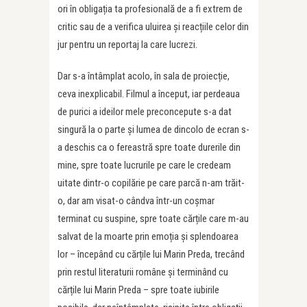
ori în obligația ta profesională de a fi extrem de
critic sau de a verifica uluirea și reacțiile celor din
jur pentru un reportaj la care lucrezi.
Dar s-a întâmplat acolo, în sala de proiecție,
ceva inexplicabil. Filmul a început, iar perdeaua
de purici a ideilor mele preconcepute s-a dat
singură la o parte și lumea de dincolo de ecran s-
a deschis ca o fereastră spre toate durerile din
mine, spre toate lucrurile pe care le credeam
uitate dintr-o copilărie pe care parcă n-am trăit-
o, dar am visat-o cândva într-un coșmar
terminat cu suspine, spre toate cărțile care m-au
salvat de la moarte prin emoția și splendoarea
lor – începând cu cărțile lui Marin Preda, trecând
prin restul literaturii române și terminând cu
cărțile lui Marin Preda – spre toate iubirile