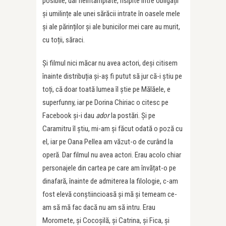
posibile, dar neîntâmplate, risipite între obligații
și umilințe ale unei sărăcii intrate în oasele mele
și ale părinților și ale bunicilor mei care au murit,
cu toții, săraci.
Și filmul nici măcar nu avea actori, deși citisem
înainte distribuția și-aș fi putut să jur că-i știu pe
toți, că doar toată lumea îl știe pe Mălăele, e
superfunny, iar pe Dorina Chiriac o citesc pe
Facebook și-i dau
ador
la postări. Și pe
Caramitru îl știu, mi-am și făcut odată o poză cu
el, iar pe Oana Pellea am văzut-o de curând la
operă. Dar filmul nu avea actori. Erau acolo chiar
personajele din cartea pe care am învățat-o pe
dinafară, înainte de admiterea la filologie, c-am
fost elevă conștiincioasă și mă și temeam ce-
am să mă fac dacă nu am să intru. Erau
Moromete, și Cocoșilă, și Catrina, și Fica, și