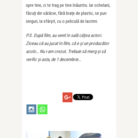
spre tine, ci te trag pe tine înăuntru. Iar ochelarii,
făcuți din sărăcie, fără brațe de plastic, se pun
singuri, la sfârșit, cu o peliculă de lacrimi.
P.S. După film, au venit în sală câțiva actori.
Ziceau că au jucat în film, că e și un producător
acolo… Nu i-am crezut. Trebuie să merg și să
verific și asta, de 1 decembrie…