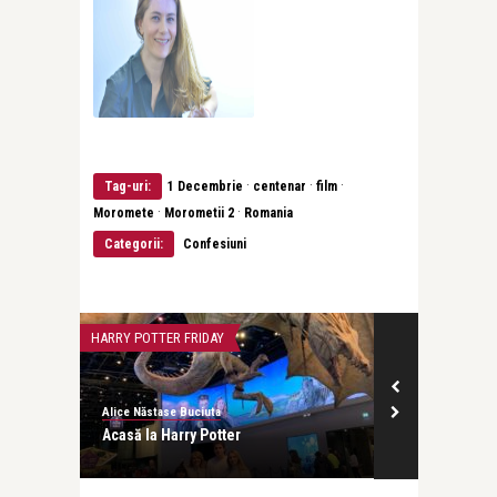
·
·
·
Tag-uri:
1 Decembrie
centenar
film
·
·
Moromete
Morometii 2
Romania
Categorii:
Confesiuni
HARRY POTTER FRIDAY
HARRY POTTER F
Alice Năstase Buciuta
Alice Năstase B
scă și
Acasă la Harry Potter
4 luni, 3 emisi
Severus cel .