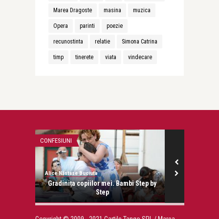
Marea Dragoste
masina
muzica
Opera
parinti
poezie
recunostinta
relatie
Simona Catrina
timp
tinerete
viata
vindecare
CONFESIUNI
CONFESIUNI
Alice Năstase Buciuta
Alice Năstase B
Gradinița copiilor mei. Bambi Step by
Merită
Step