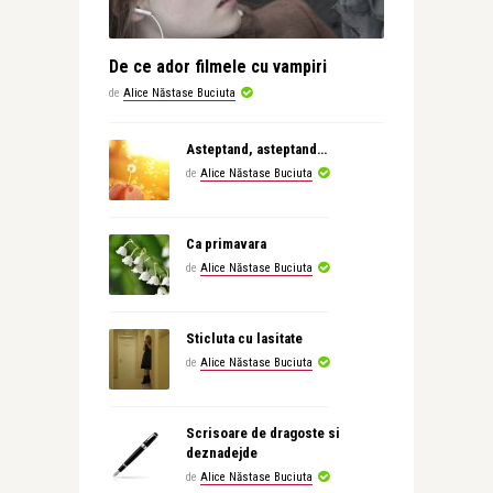
De ce ador filmele cu vampiri
de
Alice Năstase Buciuta
Asteptand, asteptand…
de
Alice Năstase Buciuta
Ca primavara
de
Alice Năstase Buciuta
Sticluta cu lasitate
de
Alice Năstase Buciuta
Scrisoare de dragoste si
deznadejde
de
Alice Năstase Buciuta