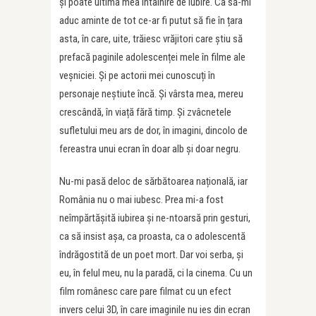
și poate ultima mea întâlnire de iubire. Ca să-mi
aduc aminte de tot ce-ar fi putut să fie în țara
asta, în care, uite, trăiesc vrăjitori care știu să
prefacă paginile adolescenței mele în filme ale
veșniciei. Și pe actorii mei cunoscuți în
personaje neștiute încă. Și vârsta mea, mereu
crescândă, în viață fără timp. Și zvâcnetele
sufletului meu ars de dor, în imagini, dincolo de
fereastra unui ecran în doar alb și doar negru.
Nu-mi pasă deloc de sărbătoarea națională, iar
România nu o mai iubesc. Prea mi-a fost
neîmpărtășită iubirea și ne-ntoarsă prin gesturi,
ca să insist așa, ca proasta, ca o adolescentă
îndrăgostită de un poet mort. Dar voi serba, și
eu, în felul meu, nu la paradă, ci la cinema. Cu un
film românesc care pare filmat cu un efect
invers celui 3D, în care imaginile nu ies din ecran