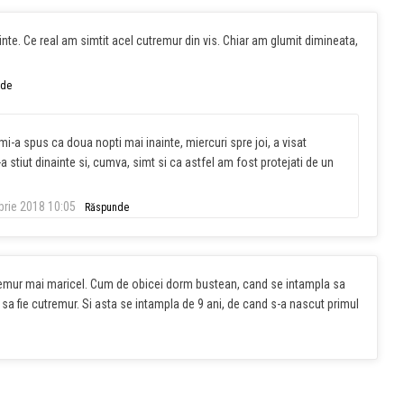
nte. Ce real am simtit acel cutremur din vis. Chiar am glumit dimineata,
nde
 mi-a spus ca doua nopti mai inainte, miercuri spre joi, a visat
-a stiut dinainte si, cumva, simt si ca astfel am fost protejati de un
rie 2018 10:05
Răspunde
remur mai maricel. Cum de obicei dorm bustean, cand se intampla sa
sa fie cutremur. Si asta se intampla de 9 ani, de cand s-a nascut primul