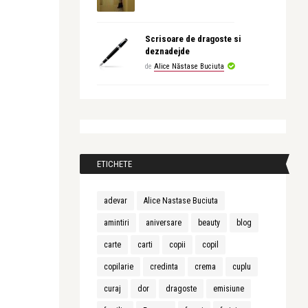
Scrisoare de dragoste si
deznadejde
de
Alice Năstase Buciuta
ETICHETE
adevar
Alice Nastase Buciuta
amintiri
aniversare
beauty
blog
carte
carti
copii
copil
copilarie
credinta
crema
cuplu
curaj
dor
dragoste
emisiune