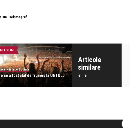
·
eism
seismograf
NFESIUNI
CONFESIUNI
Articole
similare
lice Năstase Buciuta
Alice Năstase Buciuta
De ce a fost atât de frumos la UNTOLD
Ca primavara