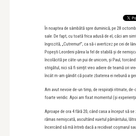
În noaptea de sâmbătă spre duminică, pe 28 octombrie 
sale. De fapt, cu toată frica adusă de el, căci am sim
îngrozită, „Cutremur!”, ca să-i avertizez pe cei de 
Popești Leordeni părea la fel de stabilă și de nemișc
încolăcită pe câte-un pui de unicorn, și Paul, torcând
strigătul, nici să fi simțit vreo adiere de teamă ori v
încât m-am gândit că poate zbaterea ei nebună a gener
Am avut nevoie de-un timp, de respirații ritmate, de-
foarte veridic. Apoi am fixat momentul (și experiența)
Aproape de ora 4 fără 20, când casa a început să se z
rămas nemișcată, ascultând vuietul pământului, lătratul
încercând să mă întreb dacă a recidivat coșmarul sa