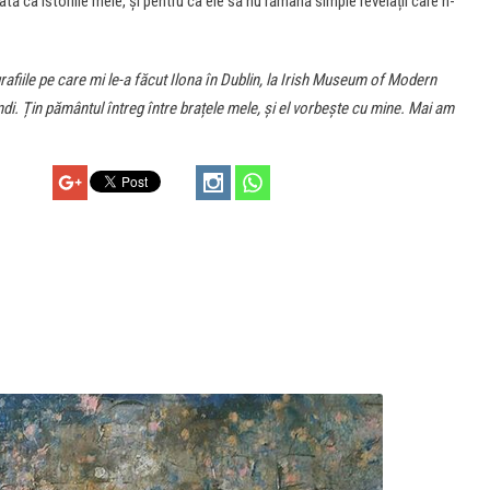
ată ca istoriile mele, și pentru ca ele să nu rămână simple revelații care n-
afiile pe care mi le-a făcut Ilona în Dublin, la
Irish Museum of Modern
. Țin pământul întreg între brațele mele, și el vorbește cu mine. Mai am