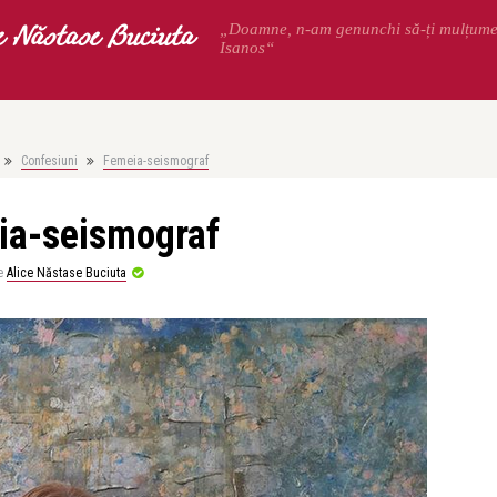
e Năstase Buciuta
„Doamne, n-am genunchi să-ți mulțum
Isanos“
Confesiuni
Femeia-seismograf
ia-seismograf
e
Alice Năstase Buciuta