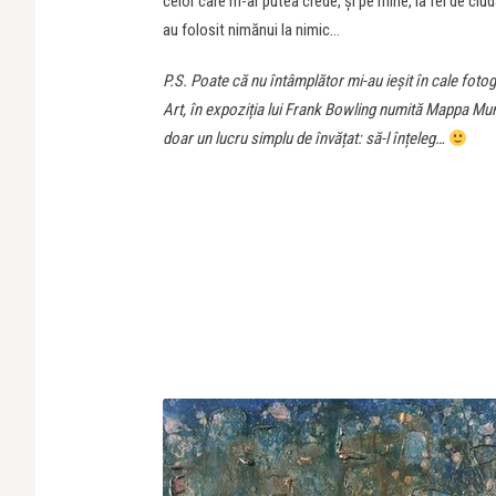
celor care m-ar putea crede, și pe mine, la fel de ciud
au folosit nimănui la nimic…
P.S. Poate că nu întâmplător mi-au ieșit în cale fotogr
Art
, în expoziția lui
Frank Bowling numită
Mappa Mundi
doar un lucru simplu de învățat: să-l înțeleg…