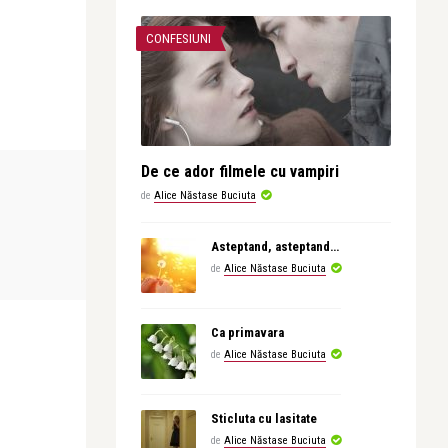
CONFESIUNI
De ce ador filmele cu vampiri
de
Alice Năstase Buciuta
Asteptand, asteptand…
de
Alice Năstase Buciuta
Ca primavara
de
Alice Năstase Buciuta
Sticluta cu lasitate
de
Alice Năstase Buciuta