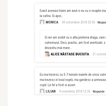
Exact aceeasi traire am avut-o eu cu o noapte inai
la cafea. Si apoi…
MONICA
30 octombrie 2018 23:56
Răspu
Si ieri am vorbit cu o alta prietena draga, care
cutremurul. Deci, practic, am fost avertizati, s
dezastru mai mare…
ALICE NĂSTASE BUCIUTA
31 octomb
Eu ma trezesc cu 5-7 minute inainte de orice cut
ma trezesc in toiul noptii, ma gandesc a urmeaza 
copil. La fel a fost si acum.
LILIAN
9 noiembrie 2018 15:26
Răspunde