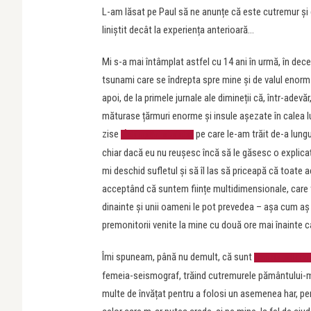
L-am lăsat pe Paul să ne anunțe că este cutremur și e
liniștit decât la experiența anterioară…
Mi s-a mai întâmplat astfel cu 14 ani în urmă, în dec
tsunami care se îndrepta spre mine și de valul enorm 
apoi, de la primele jurnale ale dimineții că, într-adevă
măturase țărmuri enorme și insule așezate în calea 
zise
pe care le-am trăit de-a lungul
Întâmplări ciudate
chiar dacă eu nu reușesc încă să le găsesc o explicați
mi deschid sufletul și să îl las să priceapă că toate 
acceptând că suntem ființe multidimensionale, care t
dinainte și unii oameni le pot prevedea – așa cum aș 
premonitorii venite la mine cu două ore mai înainte 
Îmi spuneam, până nu demult, că sunt
femeia-poligraf
femeia-seismograf, trăind cutremurele pământului-mam
multe de învățat pentru a folosi un asemenea har, pe