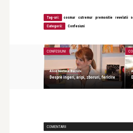
·
·
·
·
Tag-uri:
cosmar
cutremur
premonitie
revelatii
s
Categorii:
Confesiuni
CONFESIUNI
CO
Alice Năstase Buciuta
A
Despre ingeri, aripi, zboruri, fericire
COMENTARII