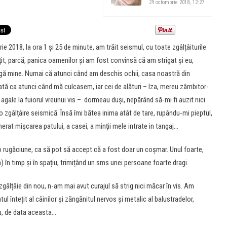
29 octombrie 2018, 12:27
2018, la ora 1 și 25 de minute, am trăit seismul, cu toate zgâlțâiturile
țit, parcă, panica oamenilor și am fost convinsă că am strigat și eu,
lângă mine. Numai că atunci când am deschis ochii, casa noastră din
ată ca atunci când mă culcasem, iar cei de alături – Iza, mereu zâmbitor-
 agale la fuiorul vreunui vis – dormeau duși, nepărând să-mi fi auzit nici
reo zgâlțâire seismică. Însă îmi bătea inima atât de tare, rupându-mi pieptul,
at mișcarea patului, a casei, a minții mele intrate in tangaj…
o rugăciune, ca să pot să accept că a fost doar un coșmar. Unul foarte,
 în timp și în spațiu, trimițând un sms unei persoane foarte dragi.
gâlțâie din nou, n-am mai avut curajul să strig nici măcar în vis. Am
 întețit al câinilor și zăngănitul nervos și metalic al balustradelor,
u, de data aceasta…