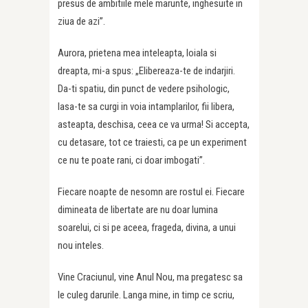
presus de ambitiile mele marunte, inghesuite in
ziua de azi”.
Aurora, prietena mea inteleapta, loiala si
dreapta, mi-a spus: „Elibereaza-te de indarjiri.
Da-ti spatiu, din punct de vedere psihologic,
lasa-te sa curgi in voia intamplarilor, fii libera,
asteapta, deschisa, ceea ce va urma! Si accepta,
cu detasare, tot ce traiesti, ca pe un experiment
ce nu te poate rani, ci doar imbogati”.
Fiecare noapte de nesomn are rostul ei. Fiecare
dimineata de libertate are nu doar lumina
soarelui, ci si pe aceea, frageda, divina, a unui
nou inteles.
Vine Craciunul, vine Anul Nou, ma pregatesc sa
le culeg darurile. Langa mine, in timp ce scriu,