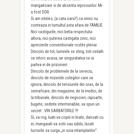
mangaitoare si de absenta reprosurilor. Mi-
a fost DOR.
Si am inteles, (a cata oara?) ca nimic nu
conteaza in tumultul asta afara de FAMILIE.
Nici castigurile, nici betia respectului
altora, nici puterea castigata cinic, nici
aprecierile conventionale rostite plenar.
Dincolo de tot, luminile se sting, toti ceilalti
se intorc acasa, iar singuratatea isi ia
partea ei de prizonieri.
Dincolo de problemele de la serviciu,
dincolo de mizeriile colegilor care va
ignora, dincolo de tensiunile din oras, de la
semafoare, din magazine, de la medici, de
la tribunale, dincolo de negocieri, rapoarte,
bugete, sedinte interminabile, va spun un
secret : VIN SARBATORILE !!!
Si, va rog, luati-va copiii in brate, dansati cu
ei, mangaiati-va sotii sau iubitii, lasati
lucrurile sa curga „in voia intamplarilor”.