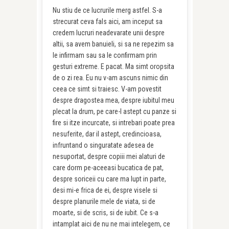
Nu stiu de ce lucrurile merg astfel. S-a
strecurat ceva fals aici, am inceput sa
credem lucruri neadevarate unii despre
altii, sa avem banuieli, si sa ne repezim sa
le infirmam sau sa le confirmam prin
gesturi extreme. E pacat. Ma simt oropsita
de o zi rea. Eu nu v-am ascuns nimic din
ceea ce simt si traiesc. V-am povestit
despre dragostea mea, despre iubitul meu
plecat la drum, pe care-l astept cu panze si
fire si itze incurcate, si intrebari poate prea
nesuferite, dar il astept, credincioasa,
infruntand o singuratate adesea de
nesuportat, despre copiii mei alaturi de
care dorm pe-aceeasi bucatica de pat,
despre soriceii cu care ma lupt in parte,
desi mi-e frica de ei, despre visele si
despre planurile mele de viata, si de
moarte, si de scris, si de iubit. Ce s-a
intamplat aici de nu ne mai intelegem, ce