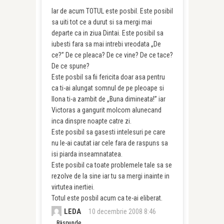
Iar de acum TOTUL este posbil. Este posibil
sa uiti tot ce a durut si sa mergi mai
departe ca in ziua Dintai. Este posibil sa
iubesti fara sa mai intrebi vreodata „De
ce?” De ce pleaca? De ce vine? De ce tace?
De ce spune?
Este posbil sa fii fericita doar asa pentru
ca ti-ai alungat somnul de pe pleoape si
Ilona ti-a zambit de „Buna dimineata!” iar
Victoras a gangurit molcom alunecand
inca dinspre noapte catre zi.
Este posibil sa gasesti intelesuri pe care
nu le-ai cautat iar cele fara de raspuns sa
isi piarda inseamnatatea.
Este posibil ca toate problemele tale sa se
rezolve de la sine iar tu sa mergi inainte in
virtutea inertiei.
Totul este posbil acum ca te-ai eliberat.
LEDA
10 decembrie 2008 8:46
Răspunde