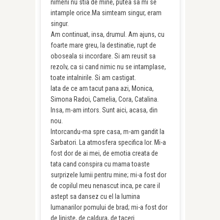
nimeni nu stia de mine, putea sa mi se
intample orice.Ma simteam singur, eram
singur.
Am continuat, insa, drumul. Am ajuns, cu
foarte mare greu, la destinatie, rupt de
oboseala si incordare. Si am reusit sa
rezolv, ca si cand nimic nu se intamplase,
toate intalnirile. Si am castigat.
Iata de ce am tacut pana azi, Monica,
Simona Radoi, Camelia, Cora, Catalina.
Insa, m-am intors. Sunt aici, acasa, din
nou.
Intorcandu-ma spre casa, m-am gandit la
Sarbatori. La atmosfera specifica lor. Mi-a
fost dor de ai mei, de emotia creata de
tata cand conspira cu mama toaste
surprizele lumii pentru mine; mi-a fost dor
de copilul meu nenascut inca, pe care il
astept sa dansez cu el la lumina
lumanarilor pomului de brad; mi-a fost dor
de liniste, de caldura, de taceri