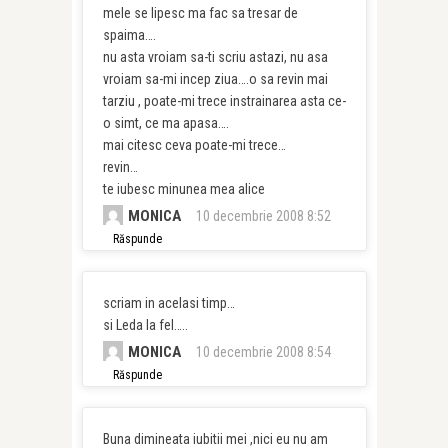
mele se lipesc ma fac sa tresar de
spaima….
nu asta vroiam sa-ti scriu astazi, nu asa
vroiam sa-mi incep ziua….o sa revin mai
tarziu , poate-mi trece instrainarea asta ce-
o simt, ce ma apasa….
mai citesc ceva poate-mi trece…
revin…
te iubesc minunea mea alice
MONICA
10 decembrie 2008 8:52
Răspunde
scriam in acelasi timp…
si Leda la fel…..
MONICA
10 decembrie 2008 8:54
Răspunde
Buna dimineata iubitii mei ,nici eu nu am