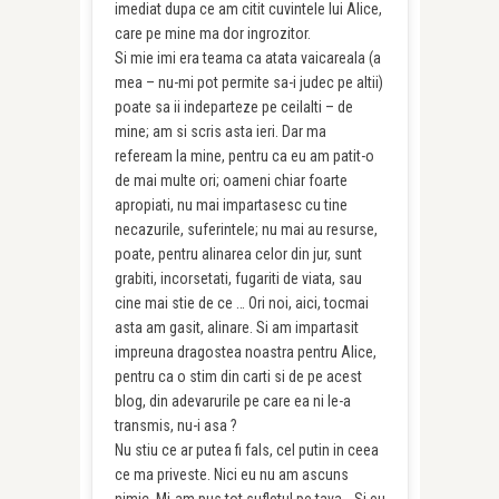
imediat dupa ce am citit cuvintele lui Alice,
care pe mine ma dor ingrozitor.
Si mie imi era teama ca atata vaicareala (a
mea – nu-mi pot permite sa-i judec pe altii)
poate sa ii indeparteze pe ceilalti – de
mine; am si scris asta ieri. Dar ma
refeream la mine, pentru ca eu am patit-o
de mai multe ori; oameni chiar foarte
apropiati, nu mai impartasesc cu tine
necazurile, suferintele; nu mai au resurse,
poate, pentru alinarea celor din jur, sunt
grabiti, incorsetati, fugariti de viata, sau
cine mai stie de ce … Ori noi, aici, tocmai
asta am gasit, alinare. Si am impartasit
impreuna dragostea noastra pentru Alice,
pentru ca o stim din carti si de pe acest
blog, din adevarurile pe care ea ni le-a
transmis, nu-i asa ?
Nu stiu ce ar putea fi fals, cel putin in ceea
ce ma priveste. Nici eu nu am ascuns
nimic. Mi-am pus tot sufletul pe tava… Si eu