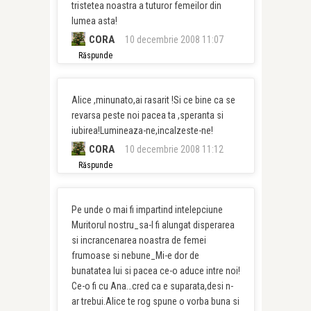
tristetea noastra a tuturor femeilor din
lumea asta!
CORA
10 decembrie 2008 11:07
Răspunde
Alice ,minunato,ai rasarit !Si ce bine ca se
revarsa peste noi pacea ta ,speranta si
iubirea!Lumineaza-ne,incalzeste-ne!
CORA
10 decembrie 2008 11:12
Răspunde
Pe unde o mai fi impartind intelepciune
Muritorul nostru_sa-l fi alungat disperarea
si incrancenarea noastra de femei
frumoase si nebune_Mi-e dor de
bunatatea lui si pacea ce-o aduce intre noi!
Ce-o fi cu Ana…cred ca e suparata,desi n-
ar trebui.Alice te rog spune o vorba buna si