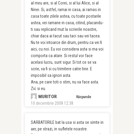
al meu are, si al Corei, si al lui Alice, si al
Ninei. Si, astfel, ramai in casa, ai ramas in
casa toate zilele astea, cu toate postarile
astea, vei ramane in casa, citind, placandu-
ti sau replicand mut la scrierile noastre,
chiar daca ai tacut sau taci sau vei tacea.
Nu te voi intoarce din drum, pentru ca vei fi
aici, cu noi. Eu voi considera asta si ma voi
comporta ca atare. Si restul vor face
acelasi lucru, sunt sigur. Si tot ce se va
scrie, va fi si cu trimitere catre tine. E
imposibil sa ignori asta.
Ana, pe care toti o stim, nu va face asta.
Zic si eu.
MURITOR
Răspunde
10 decembrie 2008 12:38
SARBATORILE bat la usa si asta se simte in
aer, pe strazi, in sufletele noastre.