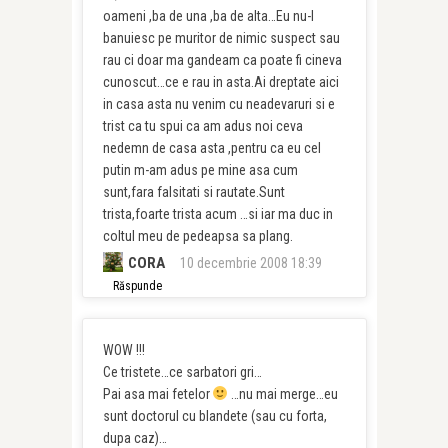
oameni ,ba de una ,ba de alta…Eu nu-l
banuiesc pe muritor de nimic suspect sau
rau ci doar ma gandeam ca poate fi cineva
cunoscut…ce e rau in asta.Ai dreptate aici
in casa asta nu venim cu neadevaruri si e
trist ca tu spui ca am adus noi ceva
nedemn de casa asta ,pentru ca eu cel
putin m-am adus pe mine asa cum
sunt,fara falsitati si rautate.Sunt
trista,foarte trista acum …si iar ma duc in
coltul meu de pedeapsa sa plang.
CORA
10 decembrie 2008 18:39
Răspunde
WOW !!!
Ce tristete…ce sarbatori gri…
Pai asa mai fetelor
…nu mai merge…eu
sunt doctorul cu blandete (sau cu forta,
dupa caz)…