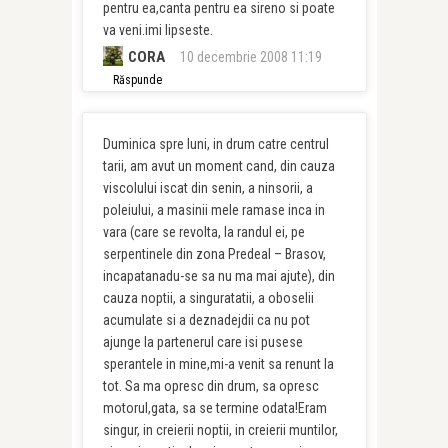
pentru ea,canta pentru ea sireno si poate
va veni.imi lipseste.
CORA
10 decembrie 2008 11:19
Răspunde
Duminica spre luni, in drum catre centrul
tarii, am avut un moment cand, din cauza
viscolului iscat din senin, a ninsorii, a
poleiului, a masinii mele ramase inca in
vara (care se revolta, la randul ei, pe
serpentinele din zona Predeal – Brasov,
incapatanadu-se sa nu ma mai ajute), din
cauza noptii, a singuratatii, a oboselii
acumulate si a deznadejdii ca nu pot
ajunge la partenerul care isi pusese
sperantele in mine,mi-a venit sa renunt la
tot. Sa ma opresc din drum, sa opresc
motorul,gata, sa se termine odata!Eram
singur, in creierii noptii, in creierii muntilor,