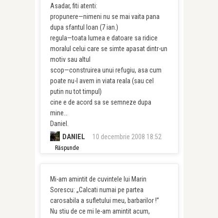
Asadar, fiti atenti:
propunere—nimeni nu se mai vaita pana
dupa sfantul Ioan (7 ian.)
regula—toata lumea e datoare sa ridice
moralul celui care se simte apasat dintr-un
motiv sau altul
scop—construirea unui refugiu, asa cum
poate nu-l avem in viata reala (sau cel
putin nu tot timpul)
cine e de acord sa se semneze dupa
mine…
Daniel.
DANIEL
10 decembrie 2008 18:52
Răspunde
Mi-am amintit de cuvintele lui Marin
Sorescu: „Calcati numai pe partea
carosabila a sufletului meu, barbarilor !”
Nu stiu de ce mi le-am amintit acum,