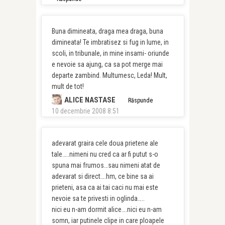
Buna dimineata, draga mea draga, buna
dimineata! Te imbratisez si fug in lume, in
scoli, in tribunale, in mine insami- oriunde
e nevoie sa ajung, ca sa pot merge mai
departe zambind. Multumesc, Leda! Mult,
mult de tot!
ALICE NASTASE
Răspunde
10 decembrie 2008 8:51
adevarat graira cele doua prietene ale
tale…..nimeni nu cred ca ar fi putut s-o
spuna mai frumos…sau nimeni atat de
adevarat si direct….hm, ce bine sa ai
prieteni, asa ca ai tai caci nu mai este
nevoie sa te privesti in oglinda…..
nici eu n-am dormit alice….nici eu n-am
somn, iar putinele clipe in care ploapele