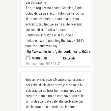
Vin Sarbatorile !
Ana, te rog, revino acasa. Catalina, fi-mi tu
colac de salvare acum ! Monica, te rog sa
iti treaca, zambeste, suntem aici. Nina,
echilibrul tau trebuie sa ne ajute !Reveniti
aici,scrieti, fiti familia noastra!
Pentru voi, indraznesc si eu inca o
melodie. „We’re counting the days / ‘Til it’s
time for Christmas day…”
http://www.trilulilu.ro/gabi_corduneanu/3b2a54a349dd17
MURITOR
Răspunde
10 decembrie 2008 11:31
Bine ai revenit acasa,Muritorule,aici printre
noi,zeite si iele deopotriva,e si casa ta.Mi-
esti drag ca un frate bun si intelept.Da,ai
dreptate ,asta e tot ce conteaza…tristetile
vin si pleaca,toate celelalte probleme din
vietile noastre n-ar trebui sa insemne