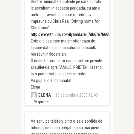
Printre minunatele colinde pe care cu totii
le ascultam in aceasta perioada, eu am o
melodie favorita pe care o fredonez
impreuna cu Chris Rea ‘ Driving home for
Christmas’
http://www.trilulilu.ro/vilyaarda/e17db6fe7b600b
Este o piesa care ma emotioneaza de
fiecare data si nu ma satur sa o ascult,
reascult in fiecare an.
O dedic tuturor celor care isi intorc privirile
si sufletele spre FAMILIE, PRIETENI, lasand
la o parte toate cele rele si triste.
Va pup si o zi minunata!
Elena
ELENA
10 decembrie 2008 12:40
Răspunde
Va scriu pe telefon, dintr o sala sordida de
tribunal, unde ma pregatesc sa mai pierd