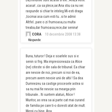
acasa!…ca sa plece,iar.Ana stiu ca nu vei
raspunde si chiar te inteleg.Mi-esti draga
,tocmai asa cum esti tu…si te admir.
Altfel…pare o zi frumoasa,cu multa
treaba,dar frumoasa,rece,dar senina!
CORA
10 decembrie 2008 13:38
Răspunde
Buna, tuturor ! Deja e soarlele sus si e
senin si frig. Ma impresioneaza ca Alice
(ne) citeste si din sala de tribunal. Ea chiar
are nevoie de noi, precum si noi de ea,
precum avem nevoie unii de altii ! Sa dea
Dumnezeu sa castige procesele astea si
sa nu mai fie nevoie sa mearga prin
tribunale… Iti suntem alaturi, Alice !
Muritor, as vrea sa ai parte cat mai curand
de familia pe care ti-o doresti atat de mult.
Mergi cu bine, Ana.