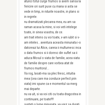
atunci totul curge frumos si avem sansa la
fericire ori sunt puse cu mana si asta se
vede in timp, in ridurile noastre, in plans si
in regrete.
nu dramatizati plecarea mea, eu am sa
raman acasa la mine, si voi veti intelege
toate, in sinea voastra, de ce.
am trait intens cu voi toate, v-am iubit si v-
am inteles… aventura aceasta minunata i-o
datoreaz lui Alice, careia ii multumesc inca
o data frumos si ii doresc din suflet sa ii
aduca Mosul o viata de familie, acea viata
de familie despre care vorbea atat de
frumos muritorul….
Va rog, lasati-ma sa plec firesc, intuitia
mea (cea care ma conduce perfect prin
viata) imi spune ca e momentul sa merg
mai departe.
nu va uit, si va voi citi cu toata dragostea in
continuare, pe toate!!!!
sunteti o lume minunata, va urez sa durati