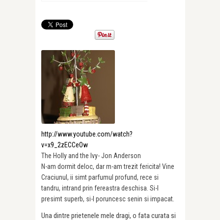
http://www.youtube.com/watch?
v=x9_2zECCeOw
The Holly and the Ivy- Jon Anderson
N-am dormit deloc, dar m-am trezit fericita! Vine
Craciunul, ii simt parfumul profund, rece si
tandru, intrand prin fereastra deschisa. Si-l
presimt superb, si-l poruncesc senin si impacat.
Una dintre prietenele mele dragi, o fata curata si