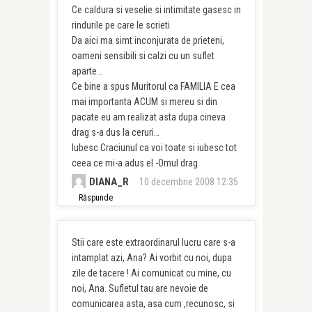
Ce caldura si veselie si intimitate gasesc in
rindurile pe care le scrieti
Da aici ma simt inconjurata de prieteni,
oameni sensibili si calzi cu un suflet
aparte…
Ce bine a spus Muritorul ca FAMILIA E cea
mai importanta ACUM si mereu si din
pacate eu am realizat asta dupa cineva
drag s-a dus la ceruri…
Iubesc Craciunul ca voi toate si iubesc tot
ceea ce mi-a adus el -Omul drag
DIANA_R
10 decembrie 2008 12:35
Răspunde
Stii care este extraordinarul lucru care s-a
intamplat azi, Ana? Ai vorbit cu noi, dupa
zile de tacere ! Ai comunicat cu mine, cu
noi, Ana. Sufletul tau are nevoie de
comunicarea asta, asa cum ,recunosc, si