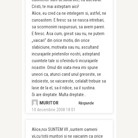
Cristi, te mai asteptam aici!
Alice, eu cred ca ne intelegem si, astfel, ne
cunoastem. E firesc sa se nasca intrebari,
sa scormonim raspunsuri, sa avem pareri.
E firesc. Asa cum, gresit sau nu, ne putem
„vaicari” din orice motiv, din orice
slabiciune, motivata sau nu, ascultand
incurajarile prietenilor nostri, asteptand
cuvintele tale si oferindu-ti incurajarile
noastre. Omul din viata mea imi spune
uneori ca, atunci cand unul greseste, se
indoieste, se vaicareste, celalalt trebuie sa
lase de la el, sa il ridice, sa il sustina.
Si are dreptate. Multa dreptate…
MURITOR
Răspunde
10 decembrie 2008 18:01
Alice,noi SUNTEM VII ,suntem oameni
vii,cu totii muritori si ne vaicarim ca orice