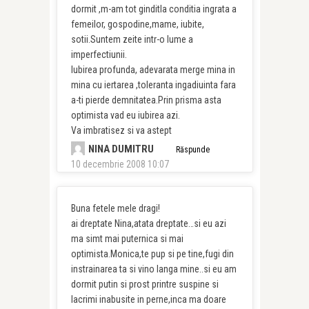
dormit ,m-am tot ginditla conditia ingrata a
femeilor, gospodine,mame, iubite,
sotii.Suntem zeite intr-o lume a
imperfectiunii.
Iubirea profunda, adevarata merge mina in
mina cu iertarea ,toleranta ingadiuinta fara
a-ti pierde demnitatea.Prin prisma asta
optimista vad eu iubirea azi.
Va imbratisez si va astept
NINA DUMITRU
Răspunde
10 decembrie 2008 10:07
Buna fetele mele dragi!
ai dreptate Nina,atata dreptate…si eu azi
ma simt mai puternica si mai
optimista.Monica,te pup si pe tine,fugi din
instrainarea ta si vino langa mine..si eu am
dormit putin si prost printre suspine si
lacrimi inabusite in perne,inca ma doare