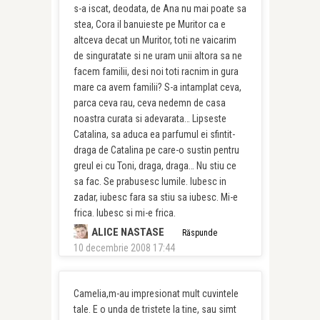
s-a iscat, deodata, de Ana nu mai poate sa
stea, Cora il banuieste pe Muritor ca e
altceva decat un Muritor, toti ne vaicarim
de singuratate si ne uram unii altora sa ne
facem familii, desi noi toti racnim in gura
mare ca avem familii? S-a intamplat ceva,
parca ceva rau, ceva nedemn de casa
noastra curata si adevarata… Lipseste
Catalina, sa aduca ea parfumul ei sfintit-
draga de Catalina pe care-o sustin pentru
greul ei cu Toni, draga, draga… Nu stiu ce
sa fac. Se prabusesc lumile. Iubesc in
zadar, iubesc fara sa stiu sa iubesc. Mi-e
frica. Iubesc si mi-e frica.
ALICE NASTASE
Răspunde
10 decembrie 2008 17:44
Camelia,m-au impresionat mult cuvintele
tale. E o unda de tristete la tine, sau simt