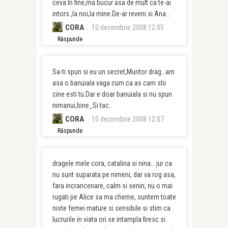
ceva.In fine,ma bucur asa de mult ca te-ai
intors ,la noi,la mine.De-ar reveni si Ana…
CORA
10 decembrie 2008 12:05
Răspunde
Sa-ti spun si eu un secret,Muritor drag…am
asa o banuiala vaga cum ca as cam stii
cine esti tu.Dar e doar banuiala si nu spun
nimanui,bine_Si tac..
CORA
10 decembrie 2008 12:07
Răspunde
dragele mele cora, catalina si nina… jur ca
nu sunt suparata pe nimeni, dar va rog asa,
fara incrancenare, calm si senin, nu o mai
rugati pe Alice sa ma cheme, suntem toate
niste femei mature si sensibile si stim ca
lucrurile in viata ori se intampla firesc si