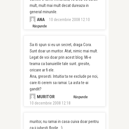
mult, mult mai mult decat dureaza in
general minunile.
ANA
10 decembrie 2008 12:10
Răspunde
Sa iti spun si eu un secret, draga Cora.
Sunt doar un muritor. Atat, nimic mai mult.
Legat de voi doar prin acest blog. Mi-e
teama ca banuielile tale sunt..gresite,
oricare ar fi ele.
Ana, gresesti. Intuitia ta ne exclude pe noi,
care iti cerem sa ramai. La asta te-ai
gandit?
MURITOR
Răspunde
10 decembrie 2008 12:18
muritor, nu ramai in casa cuiva doar pentru
ca ii iubesti florile…:)