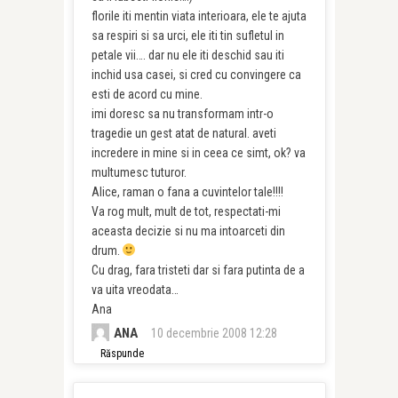
florile iti mentin viata interioara, ele te ajuta
sa respiri si sa urci, ele iti tin sufletul in
petale vii…. dar nu ele iti deschid sau iti
inchid usa casei, si cred cu convingere ca
esti de acord cu mine.
imi doresc sa nu transformam intr-o
tragedie un gest atat de natural. aveti
incredere in mine si in ceea ce simt, ok? va
multumesc tuturor.
Alice, raman o fana a cuvintelor tale!!!!
Va rog mult, mult de tot, respectati-mi
aceasta decizie si nu ma intoarceti din
drum.
Cu drag, fara tristeti dar si fara putinta de a
va uita vreodata…
Ana
ANA
10 decembrie 2008 12:28
Răspunde