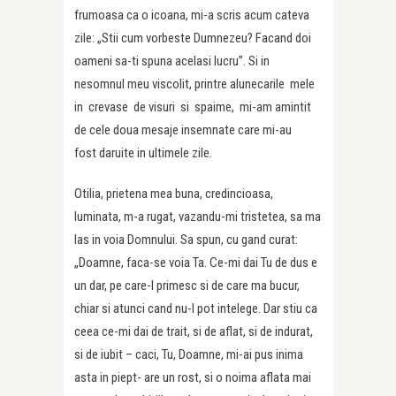
frumoasa ca o icoana, mi-a scris acum cateva
zile: „Stii cum vorbeste Dumnezeu? Facand doi
oameni sa-ti spuna acelasi lucru”. Si in
nesomnul meu viscolit, printre alunecarile mele
in crevase de visuri si spaime, mi-am amintit
de cele doua mesaje insemnate care mi-au
fost daruite in ultimele zile.
Otilia, prietena mea buna, credincioasa,
luminata, m-a rugat, vazandu-mi tristetea, sa ma
las in voia Domnului. Sa spun, cu gand curat:
„Doamne, faca-se voia Ta. Ce-mi dai Tu de dus e
un dar, pe care-l primesc si de care ma bucur,
chiar si atunci cand nu-l pot intelege. Dar stiu ca
ceea ce-mi dai de trait, si de aflat, si de indurat,
si de iubit – caci, Tu, Doamne, mi-ai pus inima
asta in piept- are un rost, si o noima aflata mai