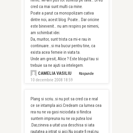
cred ca mai sunt multi ca mine.
Poate a parut ca monopolizam cativa
dintre noi, acest blog. Poate… Dar oricine
este binevenit… nu am respins pe nimeni,
am schimbat idei.
Da, muritor, sunt trista ca mi-e rau in
continuare…si ma bucur pentru tine, ca
exista acea femeie in viata ta.
Unde am gresit, Alice ? Este blogul tau si
trebuie sa ne ajuti sa intelegem.
CAMELIA VASILIU
Răspunde
10 decembrie 2008 18:59
Plang si scriu..si nu pot sa cred ca e real
ce se intampla aici.Credeam ca lumea cea
rea nu ne va gasi niciodata si fiindca
suntem impreuna nu ne va putea lovi
.Dar,cineva a uitat usa deschisa si iata
rautatea a intrat si aici.Nu poate fi real,nu.