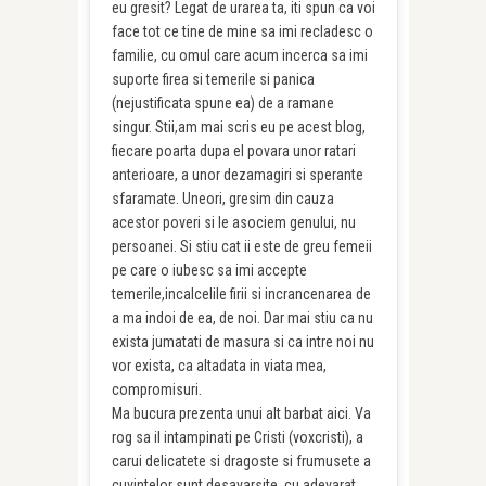
eu gresit? Legat de urarea ta, iti spun ca voi
face tot ce tine de mine sa imi recladesc o
familie, cu omul care acum incerca sa imi
suporte firea si temerile si panica
(nejustificata spune ea) de a ramane
singur. Stii,am mai scris eu pe acest blog,
fiecare poarta dupa el povara unor ratari
anterioare, a unor dezamagiri si sperante
sfaramate. Uneori, gresim din cauza
acestor poveri si le asociem genului, nu
persoanei. Si stiu cat ii este de greu femeii
pe care o iubesc sa imi accepte
temerile,incalcelile firii si incrancenarea de
a ma indoi de ea, de noi. Dar mai stiu ca nu
exista jumatati de masura si ca intre noi nu
vor exista, ca altadata in viata mea,
compromisuri.
Ma bucura prezenta unui alt barbat aici. Va
rog sa il intampinati pe Cristi (voxcristi), a
carui delicatete si dragoste si frumusete a
cuvintelor sunt desavarsite, cu adevarat.