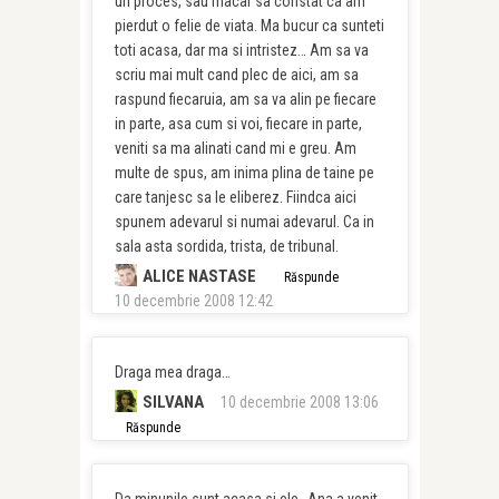
un proces, sau macar sa constat ca am
pierdut o felie de viata. Ma bucur ca sunteti
toti acasa, dar ma si intristez… Am sa va
scriu mai mult cand plec de aici, am sa
raspund fiecaruia, am sa va alin pe fiecare
in parte, asa cum si voi, fiecare in parte,
veniti sa ma alinati cand mi e greu. Am
multe de spus, am inima plina de taine pe
care tanjesc sa le eliberez. Fiindca aici
spunem adevarul si numai adevarul. Ca in
sala asta sordida, trista, de tribunal.
ALICE NASTASE
Răspunde
10 decembrie 2008 12:42
Draga mea draga…
SILVANA
10 decembrie 2008 13:06
Răspunde
Da,minunile sunt acasa si ele…Ana,a venit