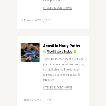
am împiedicat ..
CITEȘTE ÎN CONTINUARE
13 ianuarie 2020, 23:51
Acasă la Harry Potter
de
Alice Năstase Buciuta
TweetAm meritat acest dar! L-am
plătit în avans cu iubirea noastră,
cu loialitatea, cu fidelitatea și
uimirea pe care le-am așezat în
întâlnirea ..
CITEȘTE ÎN CONTINUARE
10 ianuarie 2020, 16:59