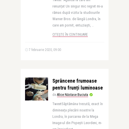
renunțat Un singur mic regret mi-a
rămas după vizita la studiourile
Warner Bros. de lângă Londra, în
care am pornit, entuziaști, ..
CITEȘTE ÎN CONTINUARE
7 februarie 2020, 09:00
Sprâncene frumoase
pentru frunți luminoase
de
Alice Năstase Buciuta
TweetSăptămâna trecută, exact în
dimineața plecării noastre la
Londra, în parcarea de la Mega
Image-ul din Popești Leordeni, m-