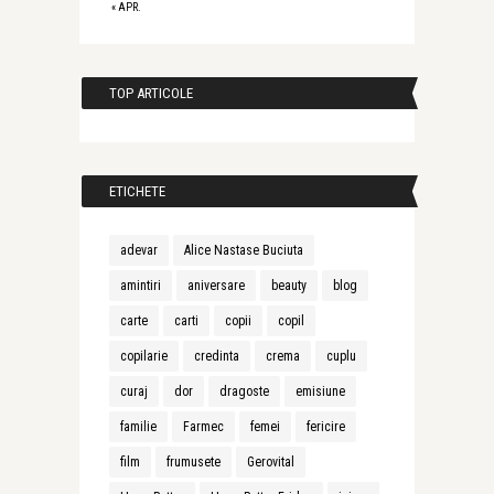
« APR.
TOP ARTICOLE
ETICHETE
adevar
Alice Nastase Buciuta
amintiri
aniversare
beauty
blog
carte
carti
copii
copil
copilarie
credinta
crema
cuplu
curaj
dor
dragoste
emisiune
familie
Farmec
femei
fericire
film
frumusete
Gerovital