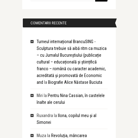
COMENTARII RECENTE
Turneul internațional BrancuSING -
Sculptura trebuie să aibă ritm ca muzica
– cu Jurnalul Bucureștiului (publicație
cultural – educațională și științifică
franco – română cu caracter academic,
acreditată și promovată de Economic
and
la
Biografie Alice Năstase Buciuta
Miri
la
Pentru Nina Cassian, în castelele
înalte ale cerului
Ruxandra
la
Ilona, copilul meu și al
Simonei
Muza
la
Revoluția, mâncarea