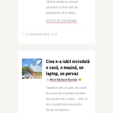
când le citeam la culcare
povestiri cu final atât de
neașteptat, că le sărea ..
CITEȘTE ÎN CONTINUARE
13 decembrie 2024, 19:25
Cine n-a iubit niciodată
o casă, o mașină, un
laptop, un pervaz
de
Alice Năstase Buciuta
TweetDe câte ori plec de acasă –
de acasa din Popești-Leordeni
spre acasa din Londra – simt că
las o bucată din mine acolo.
Oricât de temeinic ..