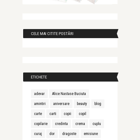
CELE MAI CITITE POSTĂRI
ETICHETE
adevar
Alice Nastase Buciuta
amintiri
aniversare
beauty
blog
carte
carti
copii
copil
copilarie
credinta
crema
cuplu
curaj
dor
dragoste
emisiune