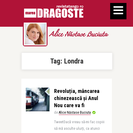
Alice Năstase Buciuta
Tag:
Londra
Revoluția, mâncarea
chinezească și Anul
Nou care va fi
de
Alice Năstase Buciuta
TweetDacă vreau să-mi fac copiii
să mă asculte uluiți, ca atunci