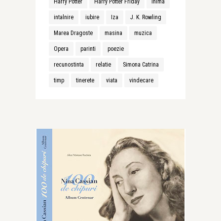
Harry Potter
Harry Potter Friday
inima
intalnire
iubire
Iza
J. K. Rowling
Marea Dragoste
masina
muzica
Opera
parinti
poezie
recunostinta
relatie
Simona Catrina
timp
tinerete
viata
vindecare