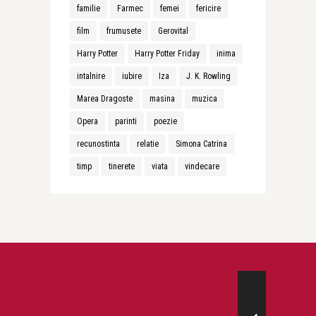
familie
Farmec
femei
fericire
film
frumusete
Gerovital
Harry Potter
Harry Potter Friday
inima
intalnire
iubire
Iza
J. K. Rowling
Marea Dragoste
masina
muzica
Opera
parinti
poezie
recunostinta
relatie
Simona Catrina
timp
tinerete
viata
vindecare