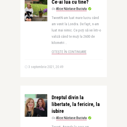
Ce-ai lua cu tine?
de
Alice Năstase Buciuta
TweetN-am luat mare lucru când
am venit la Londra. De fapt, n-am
luat mai nimic. Ce poți să iei într-o
valiză când te muți la 2600 de
kilometri ..
CITEȘTE ÎN CONTINUARE
3 septembrie 2021, 20:49
Dreptul divin la
libertate, la fericire, la
iubire
de
Alice Năstase Buciuta
Tweet Agenda la care am