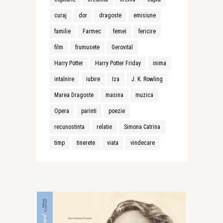
curaj
dor
dragoste
emisiune
familie
Farmec
femei
fericire
film
frumusete
Gerovital
Harry Potter
Harry Potter Friday
inima
intalnire
iubire
Iza
J. K. Rowling
Marea Dragoste
masina
muzica
Opera
parinti
poezie
recunostinta
relatie
Simona Catrina
timp
tinerete
viata
vindecare