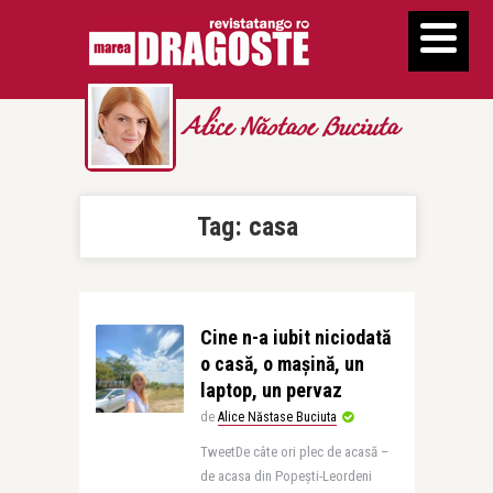
Alice Năstase Buciuta
Tag:
casa
Cine n-a iubit niciodată
o casă, o mașină, un
laptop, un pervaz
de
Alice Năstase Buciuta
TweetDe câte ori plec de acasă –
de acasa din Popești-Leordeni