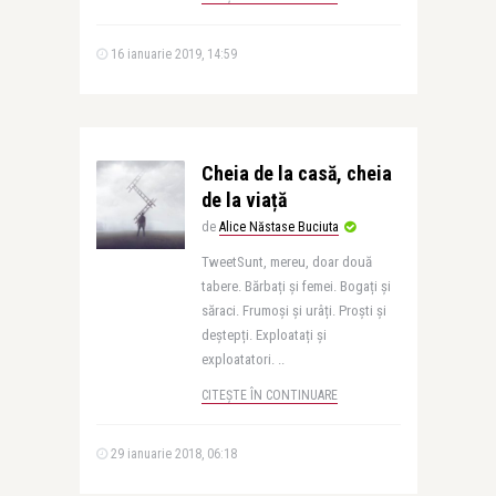
16 ianuarie 2019, 14:59
Cheia de la casă, cheia
de la viață
de
Alice Năstase Buciuta
TweetSunt, mereu, doar două
tabere. Bărbați și femei. Bogați și
săraci. Frumoși și urâți. Proști și
deștepți. Exploatați și
exploatatori. ..
CITEȘTE ÎN CONTINUARE
29 ianuarie 2018, 06:18