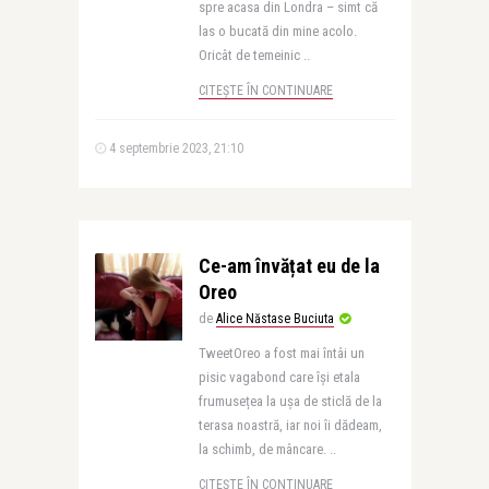
spre acasa din Londra – simt că
las o bucată din mine acolo.
Oricât de temeinic ..
CITEȘTE ÎN CONTINUARE
4 septembrie 2023, 21:10
Ce-am învățat eu de la
Oreo
de
Alice Năstase Buciuta
TweetOreo a fost mai întâi un
pisic vagabond care își etala
frumusețea la ușa de sticlă de la
terasa noastră, iar noi îi dădeam,
la schimb, de mâncare. ..
CITEȘTE ÎN CONTINUARE