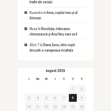
înalte ale cerului
Ruxandra
la
Ilona, copilul meu și al
Simonei
Muza
la
Revoluția, mâncarea
chinezească și Anul Nou care va fi
Alice T
la
Diana Sucu, intre copiii
desculti si canapeaua incaltata
august 2026
L
Ma
Mi
J
V
S
D
1
2
3
4
5
6
7
8
9
10
11
12
13
14
15
16