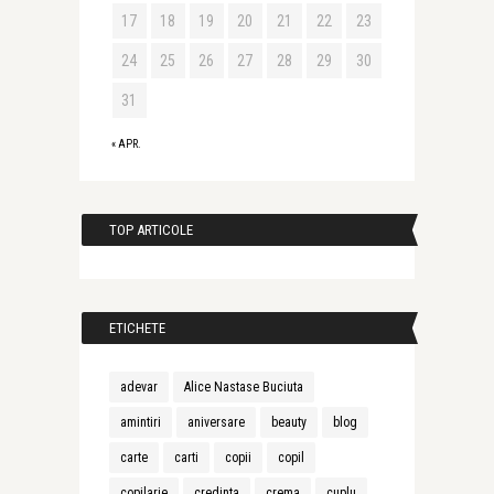
17
18
19
20
21
22
23
24
25
26
27
28
29
30
31
« APR.
TOP ARTICOLE
ETICHETE
adevar
Alice Nastase Buciuta
amintiri
aniversare
beauty
blog
carte
carti
copii
copil
copilarie
credinta
crema
cuplu