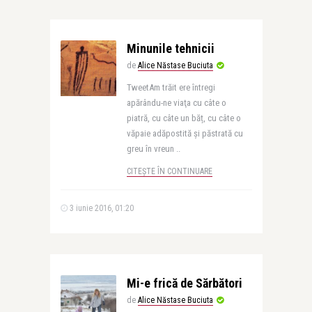
Minunile tehnicii
de
Alice Năstase Buciuta
TweetAm trăit ere întregi
apărându-ne viaţa cu câte o
piatră, cu câte un băț, cu câte o
văpaie adăpostită şi păstrată cu
greu în vreun ..
CITEȘTE ÎN CONTINUARE
3 iunie 2016, 01:20
Mi-e frică de Sărbători
de
Alice Năstase Buciuta