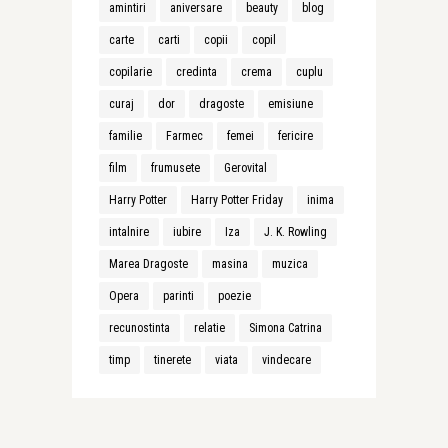
amintiri
aniversare
beauty
blog
carte
carti
copii
copil
copilarie
credinta
crema
cuplu
curaj
dor
dragoste
emisiune
familie
Farmec
femei
fericire
film
frumusete
Gerovital
Harry Potter
Harry Potter Friday
inima
intalnire
iubire
Iza
J. K. Rowling
Marea Dragoste
masina
muzica
Opera
parinti
poezie
recunostinta
relatie
Simona Catrina
timp
tinerete
viata
vindecare