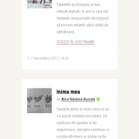
TweetMi se întâmpla şi mai
demult-demult, în anii în care mă
simţeam insuportabil de singură:
să privesc strâmb către zilele de
sărbătoare, ..
CITEȘTE ÎN CONTINUARE
7 decembrie 2013, 14:29
Inima mea
de
Alice Năstase Buciuta
TweetA ramas in mine ceva ce nu
s-a putut schimba niciodata. Un
sambure de spaima si de
neajutorare, senzatia continua ca
oricine altcineva ar putea sa fie