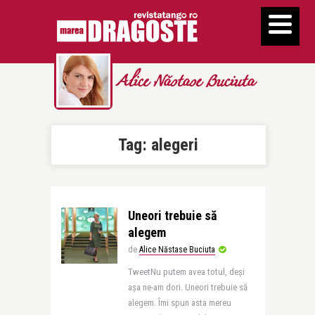
Alice Năstase Buciuta
Tag:
alegeri
Uneori trebuie să
alegem
de
Alice Năstase Buciuta
TweetNu putem avea totul, deși
așa ne-am dori. Uneori trebuie să
alegem. Îmi spun asta mereu