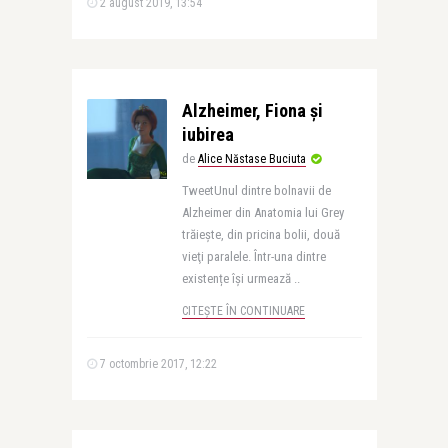
2 august 2019, 13:54
Alzheimer, Fiona și
iubirea
de
Alice Năstase Buciuta
TweetUnul dintre bolnavii de
Alzheimer din Anatomia lui Grey
trăieşte, din pricina bolii, două
vieţi paralele. Într-una dintre
existențe îşi urmează ..
CITEȘTE ÎN CONTINUARE
7 octombrie 2017, 12:22