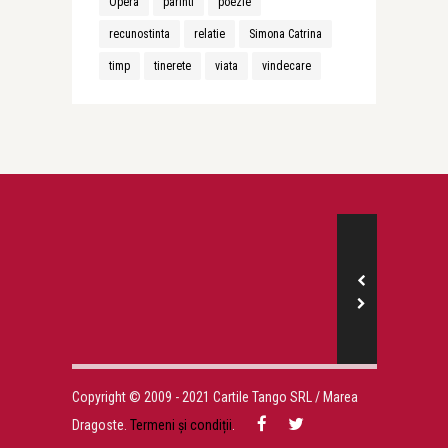
Opera
parinti
poezie
recunostinta
relatie
Simona Catrina
timp
tinerete
viata
vindecare
Copyright © 2009 - 2021 Cartile Tango SRL / Marea
Dragoste.
Termeni și condiții
.