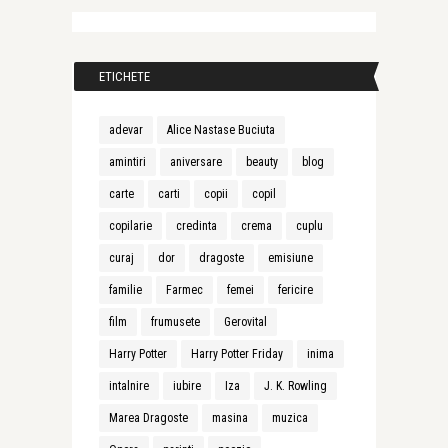
ETICHETE
adevar
Alice Nastase Buciuta
amintiri
aniversare
beauty
blog
carte
carti
copii
copil
copilarie
credinta
crema
cuplu
curaj
dor
dragoste
emisiune
familie
Farmec
femei
fericire
film
frumusete
Gerovital
Harry Potter
Harry Potter Friday
inima
intalnire
iubire
Iza
J. K. Rowling
Marea Dragoste
masina
muzica