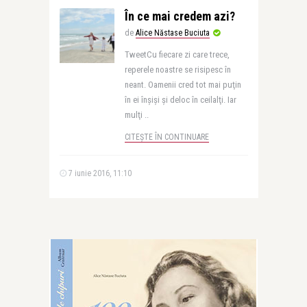
În ce mai credem azi?
de
Alice Năstase Buciuta
TweetCu fiecare zi care trece,
reperele noastre se risipesc în
neant. Oamenii cred tot mai puţin
în ei înşişi şi deloc în ceilalţi. Iar
mulţi ..
CITEȘTE ÎN CONTINUARE
7 iunie 2016, 11:10