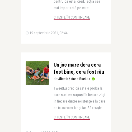
pentru că este, cred, lecția cea
mai importantă pe care ..
CITEȘTE ÎN CONTINUARE
19 septembrie 2021, 02:44
Un joc mare de-a ce-a
fost bine, ce-a fost rău
de
Alice Năstase Buciuta
TweetEu cred că asta e proba la
care suntem supuși în fiecare zi și
în fiecare dintre existențele la care
ne întoarcem iar și iar. Să reușim ..
CITEȘTE ÎN CONTINUARE