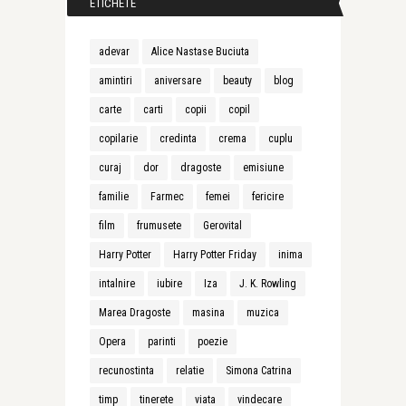
ETICHETE
adevar
Alice Nastase Buciuta
amintiri
aniversare
beauty
blog
carte
carti
copii
copil
copilarie
credinta
crema
cuplu
curaj
dor
dragoste
emisiune
familie
Farmec
femei
fericire
film
frumusete
Gerovital
Harry Potter
Harry Potter Friday
inima
intalnire
iubire
Iza
J. K. Rowling
Marea Dragoste
masina
muzica
Opera
parinti
poezie
recunostinta
relatie
Simona Catrina
timp
tinerete
viata
vindecare