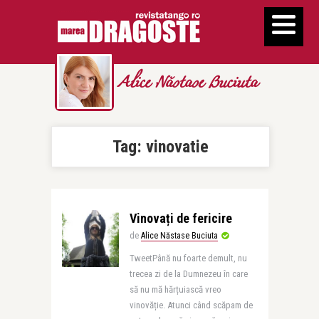
Alice Năstase Buciuta
Tag:
vinovatie
Vinovați de fericire
de
Alice Năstase Buciuta
TweetPână nu foarte demult, nu
trecea zi de la Dumnezeu în care
să nu mă hărțuiască vreo
vinovăție. Atunci când scăpam de