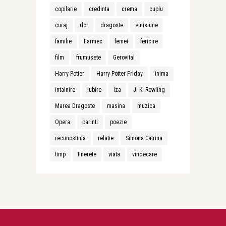
copilarie
credinta
crema
cuplu
curaj
dor
dragoste
emisiune
familie
Farmec
femei
fericire
film
frumusete
Gerovital
Harry Potter
Harry Potter Friday
inima
intalnire
iubire
Iza
J. K. Rowling
Marea Dragoste
masina
muzica
Opera
parinti
poezie
recunostinta
relatie
Simona Catrina
timp
tinerete
viata
vindecare