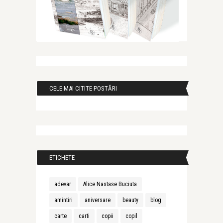
CELE MAI CITITE POSTĂRI
ETICHETE
adevar
Alice Nastase Buciuta
amintiri
aniversare
beauty
blog
carte
carti
copii
copil