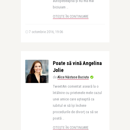
autopedeapsă și nu mă mai
biciuiam ..
CITEȘTE ÎN CONTINUARE
7 octombrie 2016, 19:06
Poate să vină Angelina
Jolie
de
Alice Năstase Buciuta
TweetAm comentat aseară la o
întâlnire cu prietenele mele cazul
unei amice care aşteaptă ca
iubitul ei să îşi încheie
procedurile de divorţ ca să se
poată ..
CITEȘTE ÎN CONTINUARE