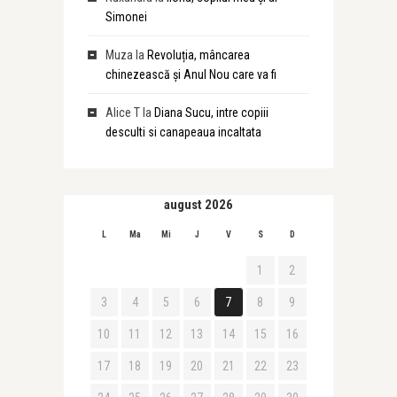
Simonei
Muza
la
Revoluția, mâncarea
chinezească și Anul Nou care va fi
Alice T
la
Diana Sucu, intre copiii
desculti si canapeaua incaltata
august 2026
L
Ma
Mi
J
V
S
D
1
2
3
4
5
6
7
8
9
10
11
12
13
14
15
16
17
18
19
20
21
22
23