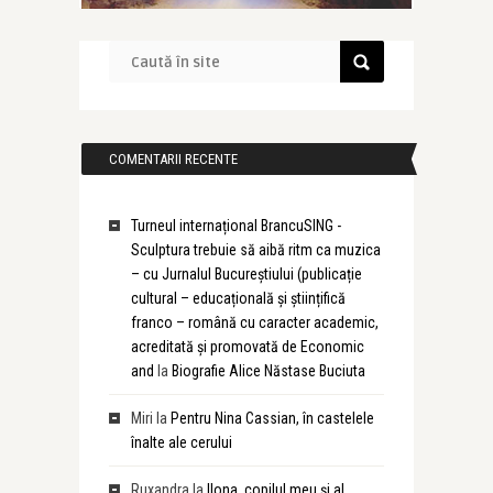
COMENTARII RECENTE
Turneul internațional BrancuSING -
Sculptura trebuie să aibă ritm ca muzica
– cu Jurnalul Bucureștiului (publicație
cultural – educațională și științifică
franco – română cu caracter academic,
acreditată și promovată de Economic
and
la
Biografie Alice Năstase Buciuta
Miri
la
Pentru Nina Cassian, în castelele
înalte ale cerului
Ruxandra
la
Ilona, copilul meu și al