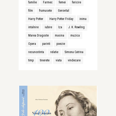
familie
Farmec
femei
fericire
film
frumusete
Gerovital
Harry Potter
Harry Potter Friday
inima
intalnire
iubire
Iza
J. K. Rowling
Marea Dragoste
masina
muzica
Opera
parinti
poezie
recunostinta
relatie
Simona Catrina
timp
tinerete
viata
vindecare