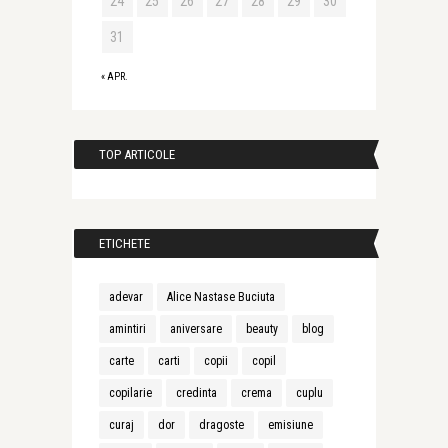
24
25
26
27
28
29
30
31
« APR.
TOP ARTICOLE
ETICHETE
adevar
Alice Nastase Buciuta
amintiri
aniversare
beauty
blog
carte
carti
copii
copil
copilarie
credinta
crema
cuplu
curaj
dor
dragoste
emisiune