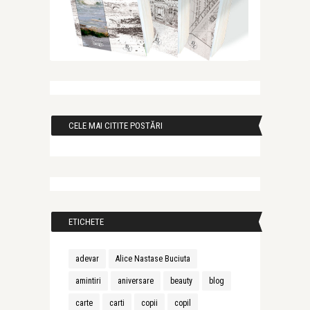
CELE MAI CITITE POSTĂRI
ETICHETE
adevar
Alice Nastase Buciuta
amintiri
aniversare
beauty
blog
carte
carti
copii
copil