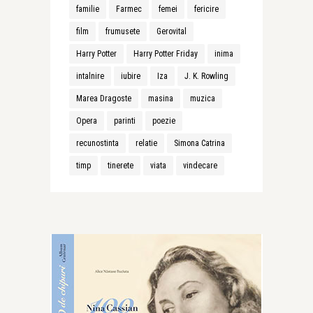
familie
Farmec
femei
fericire
film
frumusete
Gerovital
Harry Potter
Harry Potter Friday
inima
intalnire
iubire
Iza
J. K. Rowling
Marea Dragoste
masina
muzica
Opera
parinti
poezie
recunostinta
relatie
Simona Catrina
timp
tinerete
viata
vindecare