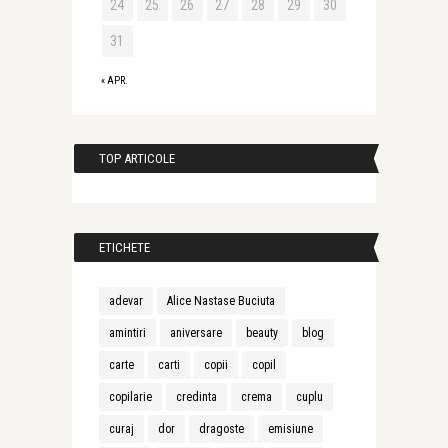
24
25
26
27
28
29
30
31
« APR.
TOP ARTICOLE
ETICHETE
adevar
Alice Nastase Buciuta
amintiri
aniversare
beauty
blog
carte
carti
copii
copil
copilarie
credinta
crema
cuplu
curaj
dor
dragoste
emisiune