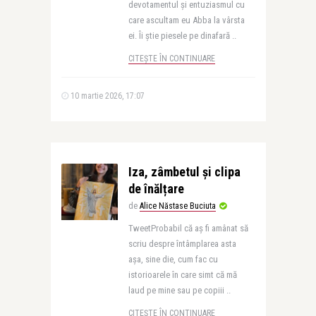
devotamentul și entuziasmul cu
care ascultam eu Abba la vârsta
ei. Îi știe piesele pe dinafară ..
CITEȘTE ÎN CONTINUARE
10 martie 2026, 17:07
Iza, zâmbetul și clipa
de înălțare
de
Alice Năstase Buciuta
TweetProbabil că aș fi amânat să
scriu despre întâmplarea asta
așa, sine die, cum fac cu
istorioarele în care simt că mă
laud pe mine sau pe copiii ..
CITEȘTE ÎN CONTINUARE