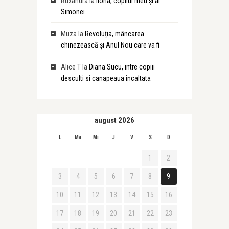
Ruxandra
la
Ilona, copilul meu și al
Simonei
Muza
la
Revoluția, mâncarea
chinezească și Anul Nou care va fi
Alice T
la
Diana Sucu, intre copiii
desculti si canapeaua incaltata
august 2026
L
Ma
Mi
J
V
S
D
1
2
3
4
5
6
7
8
9
10
11
12
13
14
15
16
17
18
19
20
21
22
23