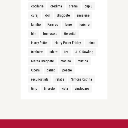
copilarie
credinta
crema
cuplu
curaj
dor
dragoste
emisiune
familie
Farmec
femei
fericire
film
frumusete
Gerovital
Harry Potter
Harry Potter Friday
inima
intalnire
iubire
Iza
J. K. Rowling
Marea Dragoste
masina
muzica
Opera
parinti
poezie
recunostinta
relatie
Simona Catrina
timp
tinerete
viata
vindecare