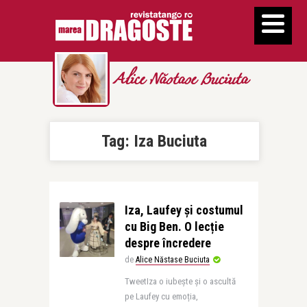
Alice Năstase Buciuta
Tag:
Iza Buciuta
Iza, Laufey și costumul
cu Big Ben. O lecție
despre încredere
de
Alice Năstase Buciuta
TweetIza o iubește și o ascultă
pe Laufey cu emoția,