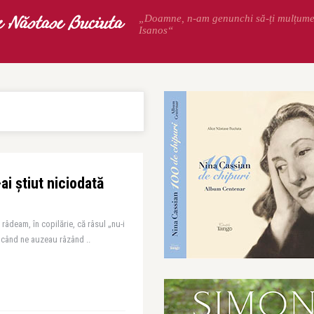
e Năstase Buciuta
„Doamne, n-am genunchi să-ți mulțum
Isanos“
ai știut niciodată
âdeam, în copilărie, că râsul „nu-i
 când ne auzeau râzând ..