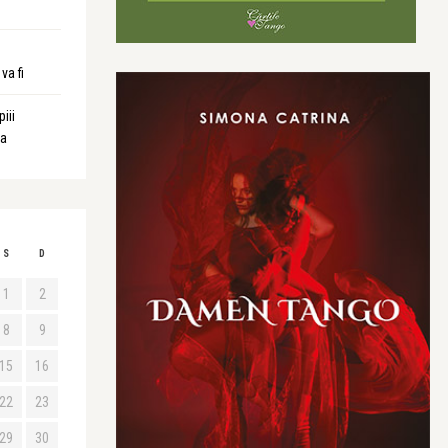
va fi
iii
ta
S
D
1
2
8
9
15
16
22
23
29
30