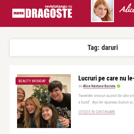
Alic
Tag:
daruri
Lucruri pe care nu le-
BEAUTY MONDAY
de
Alice Năstase Buciuta
TweetAm crescut auzind de câte ori r
a bună”. Așa îmi spuneau bunicii și,
CITEȘTE ÎN CONTINUARE