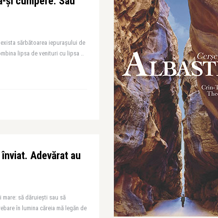
să-și cumpere. Sau
u exista sărbătoarea iepurașului de
ombina lipsa de venituri cu lipsa ..
 înviat. Adevărat au
i mare: să dăruiești sau să
trebare în lumina căreia mă legăn de