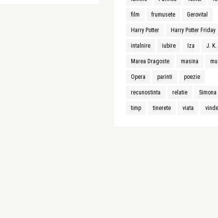
film
frumusete
Gerovital
Harry Potter
Harry Potter Friday
intalnire
iubire
Iza
J. K
Marea Dragoste
masina
mu
Opera
parinti
poezie
recunostinta
relatie
Simona 
timp
tinerete
viata
vind