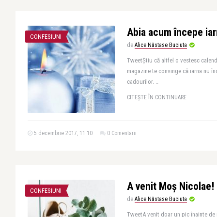
Abia acum începe ia
CONFESIUNI
de
Alice Năstase Buciuta
TweetȘtiu că altfel o vestesc calenda
magazine te convinge că iarna nu înc
cadourilor. ..
CITEȘTE ÎN CONTINUARE
5 decembrie 2017, 11:10
0 Comentarii
A venit Moș Nicolae!
CONFESIUNI
de
Alice Năstase Buciuta
TweetA venit doar un pic înainte de 