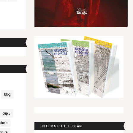
blog
cuplu
siune
CELE MAI CITITE POSTĂRI
ricire