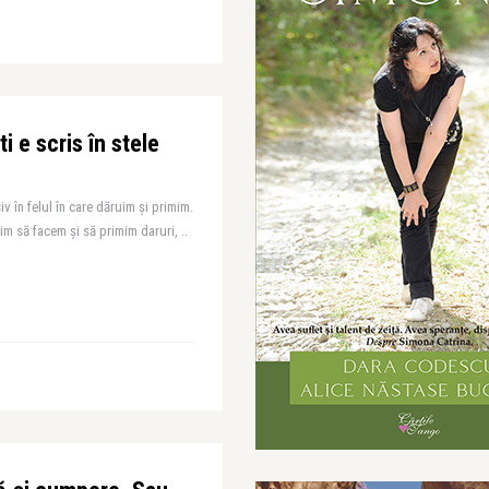
i e scris în stele
iv în felul în care dăruim și primim.
tim să facem și să primim daruri, ..