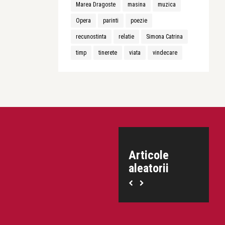
Marea Dragoste
masina
muzica
Opera
parinti
poezie
recunostinta
relatie
Simona Catrina
timp
tinerete
viata
vindecare
Articole
aleatorii