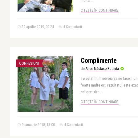
multă ..
CITEȘTE ÎN CONTINUARE
29 aprilie 2019, 09:24
4 Comentarii
Complimente
CONFESIUNI
de
Alice Năstase Buciuta
TweetSimțim nevoia să ne facem uni
foarte multe ori, rezultatul este ex
cel gratulat ..
CITEȘTE ÎN CONTINUARE
9 ianuarie 2018, 13:00
4 Comentarii