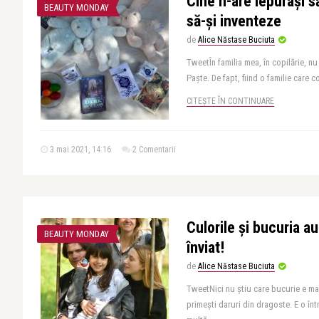
Cine n-are Iepurași 
BEAUTY MONDAY
să-și inventeze
de
Alice Năstase Buciuta
TweetÎn familia mea, în copilărie, n
Paște. De fapt, fiind o familie care c
CITEȘTE ÎN CONTINUARE
3 mai 2021, 14:16
2 Comentarii
Culorile și bucuria au
BEAUTY MONDAY
înviat!
de
Alice Năstase Buciuta
TweetNici nu știu care bucurie e ma
primești daruri din dragoste. E o în