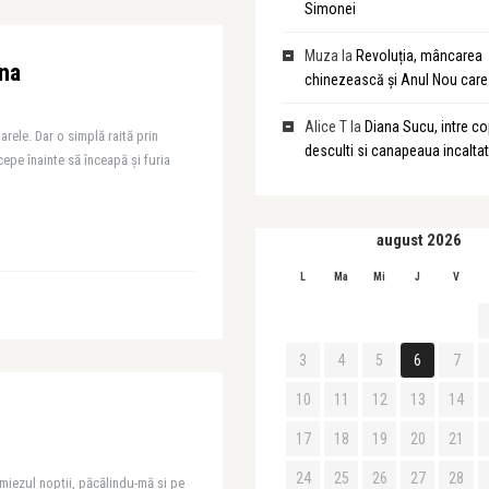
Simonei
Muza
la
Revoluția, mâncarea
rna
chinezească și Anul Nou care 
Alice T
la
Diana Sucu, intre cop
rele. Dar o simplă raită prin
desculti si canapeaua incalta
epe înainte să înceapă și furia
august 2026
L
Ma
Mi
J
V
3
4
5
6
7
10
11
12
13
14
17
18
19
20
21
24
25
26
27
28
miezul nopții, păcălindu-mă și pe