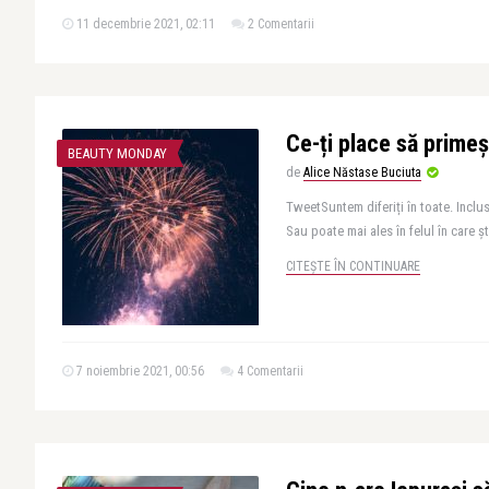
11 decembrie 2021, 02:11
2 Comentarii
Ce-ți place să primeșt
BEAUTY MONDAY
de
Alice Năstase Buciuta
TweetSuntem diferiți în toate. Inclus
Sau poate mai ales în felul în care ș
CITEȘTE ÎN CONTINUARE
7 noiembrie 2021, 00:56
4 Comentarii