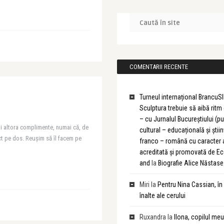
COMENTARII RECENTE
Turneul internațional BrancuSI
Sculptura trebuie să aibă rit
– cu Jurnalul Bucureștiului (pu
i altora complimente, numai că, de
cultural – educațională și știin
act pe dos. Reușim să îl facem pe
franco – română cu caracter
acreditată și promovată de 
and
la
Biografie Alice Năstase
Miri
la
Pentru Nina Cassian, în
înalte ale cerului
Ruxandra
la
Ilona, copilul meu 