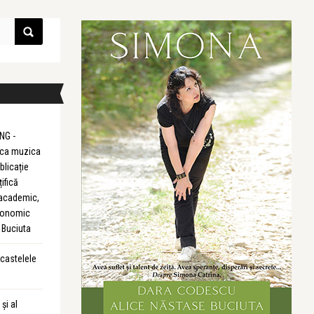
NG -
m ca muzica
blicație
țifică
 academic,
Economic
 Buciuta
 castelele
și al