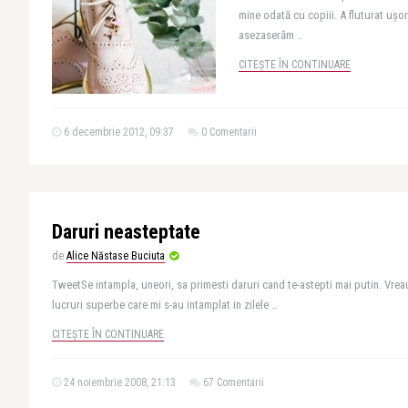
mine odată cu copiii. A fluturat ușo
asezaserăm ..
CITEȘTE ÎN CONTINUARE
6 decembrie 2012, 09:37
0 Comentarii
Daruri neasteptate
de
Alice Năstase Buciuta
TweetSe intampla, uneori, sa primesti daruri cand te-astepti mai putin. Vrea
lucruri superbe care mi s-au intamplat in zilele ..
CITEȘTE ÎN CONTINUARE
24 noiembrie 2008, 21:13
67 Comentarii