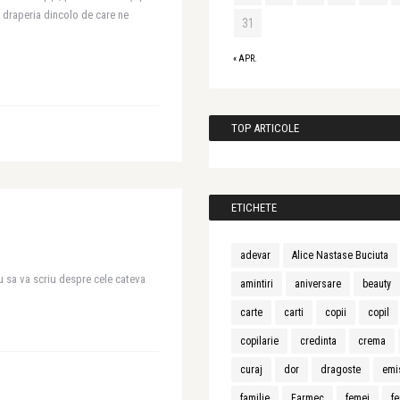
r draperia dincolo de care ne
31
« APR.
TOP ARTICOLE
ETICHETE
adevar
Alice Nastase Buciuta
u sa va scriu despre cele cateva
amintiri
aniversare
beauty
carte
carti
copii
copil
copilarie
credinta
crema
curaj
dor
dragoste
emi
familie
Farmec
femei
fe