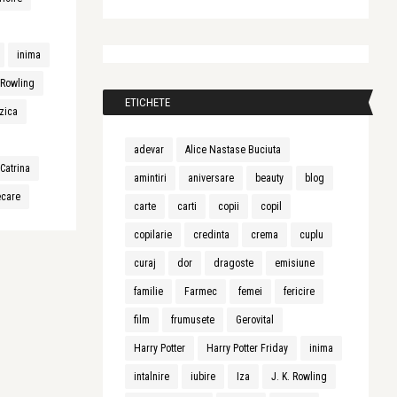
inima
. Rowling
ETICHETE
zica
adevar
Alice Nastase Buciuta
Catrina
amintiri
aniversare
beauty
blog
ecare
carte
carti
copii
copil
copilarie
credinta
crema
cuplu
curaj
dor
dragoste
emisiune
familie
Farmec
femei
fericire
film
frumusete
Gerovital
Harry Potter
Harry Potter Friday
inima
intalnire
iubire
Iza
J. K. Rowling