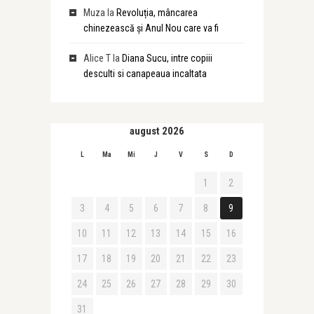
Muza
la
Revoluția, mâncarea
chinezească și Anul Nou care va fi
Alice T
la
Diana Sucu, intre copiii
desculti si canapeaua incaltata
august 2026
L
Ma
Mi
J
V
S
D
1
2
3
4
5
6
7
8
9
10
11
12
13
14
15
16
17
18
19
20
21
22
23
24
25
26
27
28
29
30
31