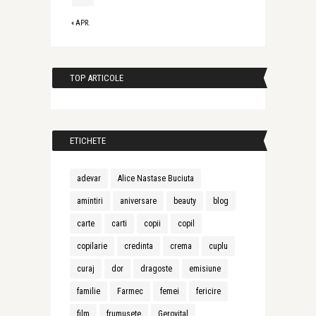
« APR.
TOP ARTICOLE
ETICHETE
adevar
Alice Nastase Buciuta
amintiri
aniversare
beauty
blog
carte
carti
copii
copil
copilarie
credinta
crema
cuplu
curaj
dor
dragoste
emisiune
familie
Farmec
femei
fericire
film
frumusete
Gerovital