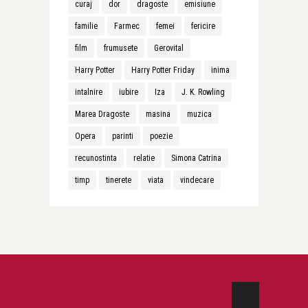
curaj
dor
dragoste
emisiune
familie
Farmec
femei
fericire
film
frumusete
Gerovital
Harry Potter
Harry Potter Friday
inima
intalnire
iubire
Iza
J. K. Rowling
Marea Dragoste
masina
muzica
Opera
parinti
poezie
recunostinta
relatie
Simona Catrina
timp
tinerete
viata
vindecare