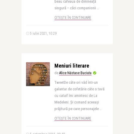
beau cafeaua de dimineață
singură – căci companionii ..
CITEȘTE ÎN CONTINUARE
5 iulie 2021, 10:29
Meniuri literare
de
Alice Năstase Buciuta
TweetDe câte ori văd într-un
galantar de cofetărie câte o tavă
cu cataif îmi amintesc de La
Medeleni. Şi comand aceeaşi
prăjitură pe care personajele ..
CITEȘTE ÎN CONTINUARE