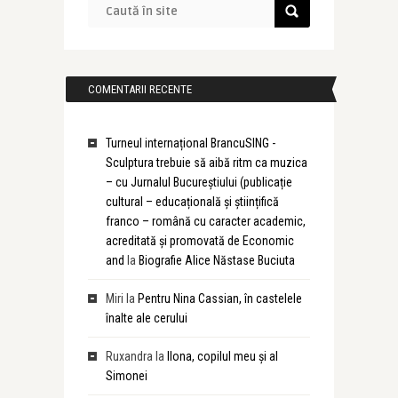
COMENTARII RECENTE
Turneul internațional BrancuSING -
Sculptura trebuie să aibă ritm ca muzica
– cu Jurnalul Bucureștiului (publicație
cultural – educațională și științifică
franco – română cu caracter academic,
acreditată și promovată de Economic
and
la
Biografie Alice Năstase Buciuta
Miri
la
Pentru Nina Cassian, în castelele
înalte ale cerului
Ruxandra
la
Ilona, copilul meu și al
Simonei