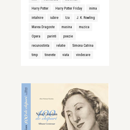
Harry Potter
Harry Potter Friday
inima
intalnire
iubire
Iza
J. K. Rowling
Marea Dragoste
masina
muzica
Opera
parinti
poezie
recunostinta
relatie
Simona Catrina
timp
tinerete
viata
vindecare