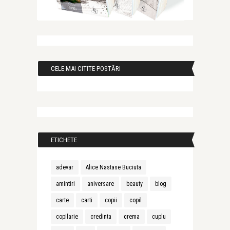
CELE MAI CITITE POSTĂRI
ETICHETE
adevar
Alice Nastase Buciuta
amintiri
aniversare
beauty
blog
carte
carti
copii
copil
copilarie
credinta
crema
cuplu