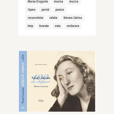
Marea Dragoste
masina
muzica
Opera
parinti
poezie
recunostinta
relatie
Simona Catrina
timp
tinerete
viata
vindecare