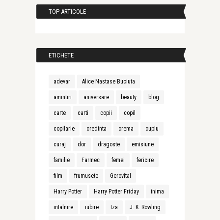
TOP ARTICOLE
ETICHETE
adevar
Alice Nastase Buciuta
amintiri
aniversare
beauty
blog
carte
carti
copii
copil
copilarie
credinta
crema
cuplu
curaj
dor
dragoste
emisiune
familie
Farmec
femei
fericire
film
frumusete
Gerovital
Harry Potter
Harry Potter Friday
inima
intalnire
iubire
Iza
J. K. Rowling