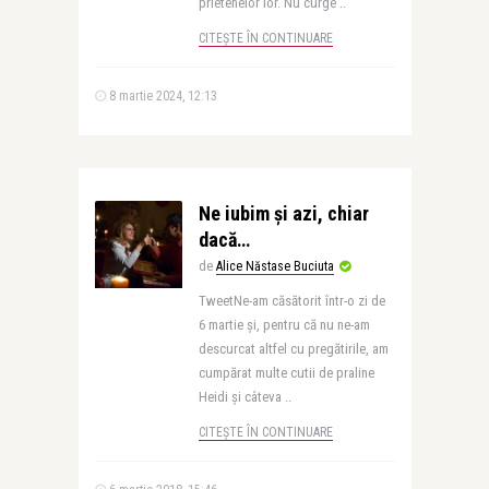
prietenelor lor. Nu curge ..
CITEȘTE ÎN CONTINUARE
8 martie 2024, 12:13
Ne iubim și azi, chiar
dacă…
de
Alice Năstase Buciuta
TweetNe-am căsătorit într-o zi de
6 martie și, pentru că nu ne-am
descurcat altfel cu pregătirile, am
cumpărat multe cutii de praline
Heidi și câteva ..
CITEȘTE ÎN CONTINUARE