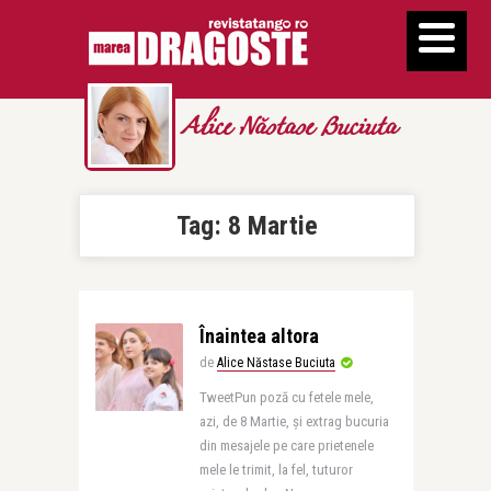
Alice Năstase Buciuta
Tag:
8 Martie
Înaintea altora
de
Alice Năstase Buciuta
TweetPun poză cu fetele mele,
azi, de 8 Martie, și extrag bucuria
din mesajele pe care prietenele
mele le trimit, la fel, tuturor