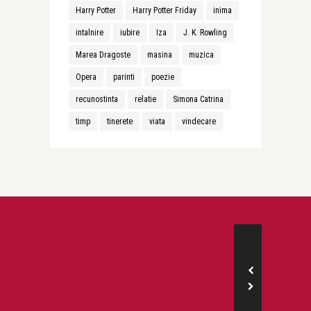
Harry Potter
Harry Potter Friday
inima
intalnire
iubire
Iza
J. K. Rowling
Marea Dragoste
masina
muzica
Opera
parinti
poezie
recunostinta
relatie
Simona Catrina
timp
tinerete
viata
vindecare