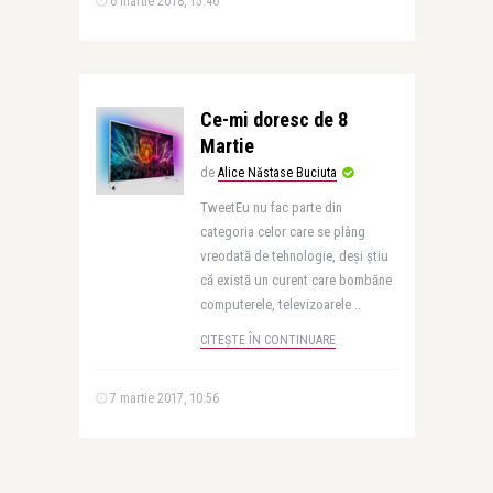
6 martie 2018, 15:46
Ce-mi doresc de 8
Martie
de
Alice Năstase Buciuta
TweetEu nu fac parte din
categoria celor care se plâng
vreodată de tehnologie, deși știu
că există un curent care bombăne
computerele, televizoarele ..
CITEȘTE ÎN CONTINUARE
7 martie 2017, 10:56