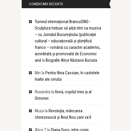
COMENTARII RECENTE
Turneul internațional BrancuSING -
Sculptura trebuie să aibă ritm ca muzica
– cu Jurnalul Bucureștiului (publicație
cultural – educațională și științifică
franco – română cu caracter academic,
acreditată și promovată de Economic
and
la
Biografie Alice Năstase Buciuta
Miri
la
Pentru Nina Cassian, în castelele
înalte ale cerului
Ruxandra
la
Ilona, copilul meu și al
Simonei
Muza
la
Revoluția, mâncarea
chinezească și Anul Nou care va fi
Alice T
la
Diana Sucu, intre copiii