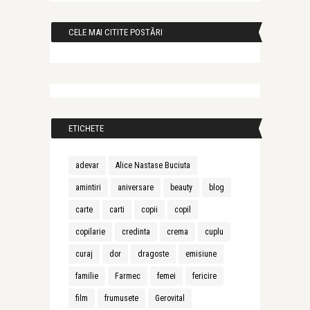
CELE MAI CITITE POSTĂRI
ETICHETE
adevar
Alice Nastase Buciuta
amintiri
aniversare
beauty
blog
carte
carti
copii
copil
copilarie
credinta
crema
cuplu
curaj
dor
dragoste
emisiune
familie
Farmec
femei
fericire
film
frumusete
Gerovital