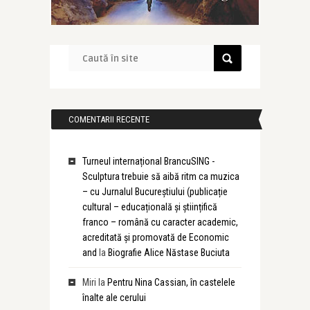
COMENTARII RECENTE
Turneul internațional BrancuSING -
Sculptura trebuie să aibă ritm ca muzica
– cu Jurnalul Bucureștiului (publicație
cultural – educațională și științifică
franco – română cu caracter academic,
acreditată și promovată de Economic
and
la
Biografie Alice Năstase Buciuta
Miri
la
Pentru Nina Cassian, în castelele
înalte ale cerului