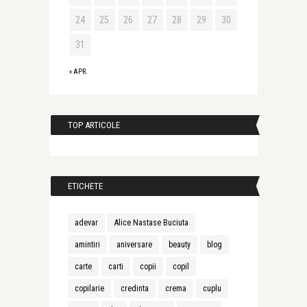
24
25
26
27
28
29
30
31
« APR.
TOP ARTICOLE
ETICHETE
adevar
Alice Nastase Buciuta
amintiri
aniversare
beauty
blog
carte
carti
copii
copil
copilarie
credinta
crema
cuplu