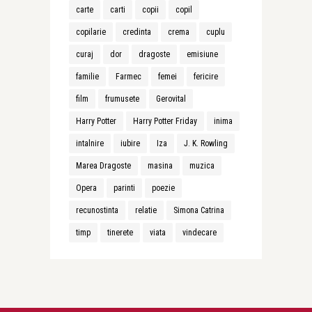
carte
carti
copii
copil
copilarie
credinta
crema
cuplu
curaj
dor
dragoste
emisiune
familie
Farmec
femei
fericire
film
frumusete
Gerovital
Harry Potter
Harry Potter Friday
inima
intalnire
iubire
Iza
J. K. Rowling
Marea Dragoste
masina
muzica
Opera
parinti
poezie
recunostinta
relatie
Simona Catrina
timp
tinerete
viata
vindecare