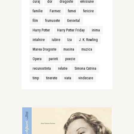
curaj
dor
dragoste
emisiune
familie
Farmec
femei
fericire
film
frumusete
Gerovital
Harry Potter
Harry Potter Friday
inima
intalnire
iubire
Iza
J. K. Rowling
Marea Dragoste
masina
muzica
Opera
parinti
poezie
recunostinta
relatie
Simona Catrina
timp
tinerete
viata
vindecare