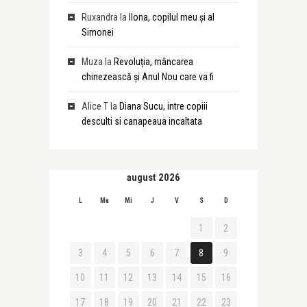
Ruxandra
la
Ilona, copilul meu și al
Simonei
Muza
la
Revoluția, mâncarea
chinezească și Anul Nou care va fi
Alice T
la
Diana Sucu, intre copiii
desculti si canapeaua incaltata
august 2026
L
Ma
Mi
J
V
S
D
1
2
3
4
5
6
7
8
9
10
11
12
13
14
15
16
17
18
19
20
21
22
23