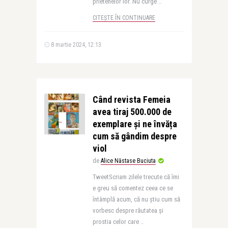
prietenelor lor. Nu curge ..
CITEȘTE ÎN CONTINUARE
8 martie 2024, 12:13
Când revista Femeia
avea tiraj 500.000 de
exemplare și ne învăța
cum să gândim despre
viol
de
Alice Năstase Buciuta
TweetScriam zilele trecute că îmi
e greu să comentez ceea ce se
întâmplă acum, că nu știu cum să
vorbesc despre răutatea și
prostia celor care ..