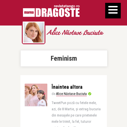
Alice Năstase Buciuta
Feminism
Înaintea altora
de
Alice Năstase Buciuta
TweetPun poză cu fetele mele,
azi, de 8 Martie, și extrag bucuria
din mesajele pe care prietenele
mele le trimit, la fel, tuturor