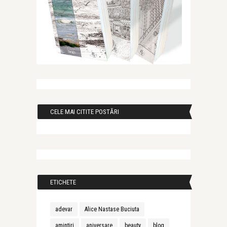
CELE MAI CITITE POSTĂRI
ETICHETE
adevar
Alice Nastase Buciuta
amintiri
aniversare
beauty
blog