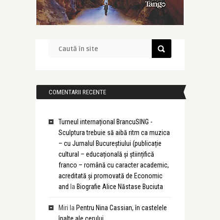
COMENTARII RECENTE
Turneul internațional BrancuSING -
Sculptura trebuie să aibă ritm ca muzica
– cu Jurnalul Bucureștiului (publicație
cultural – educațională și științifică
franco – română cu caracter academic,
acreditată și promovată de Economic
and
la
Biografie Alice Năstase Buciuta
Miri
la
Pentru Nina Cassian, în castelele
înalte ale cerului