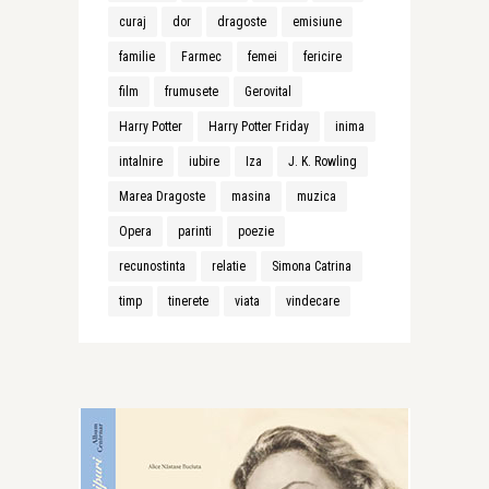
curaj
dor
dragoste
emisiune
familie
Farmec
femei
fericire
film
frumusete
Gerovital
Harry Potter
Harry Potter Friday
inima
intalnire
iubire
Iza
J. K. Rowling
Marea Dragoste
masina
muzica
Opera
parinti
poezie
recunostinta
relatie
Simona Catrina
timp
tinerete
viata
vindecare