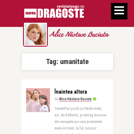
Alice Năstase Buciuta
Tag:
umanitate
Înaintea altora
de
Alice Năstase Buciuta
TweetPun poză cu fetele mele,
azi, de 8 Martie, și extrag bucuria
din mesajele pe care prietenele
mele le trimit, la fel, tuturor