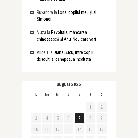
Ruxandra
la
Ilona, copilul meu și al
Simonei
Muza
la
Revoluția, mâncarea
chinezească și Anul Nou care va fi
Alice T
la
Diana Sucu, intre copiii
desculti si canapeaua incaltata
august 2026
L
Ma
Mi
J
V
S
D
1
2
3
4
5
6
7
8
9
10
11
12
13
14
15
16