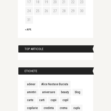
17
18
19
20
21
22
23
24
25
26
27
28
29
30
31
« APR.
TOP ARTICOLE
ETICHETE
adevar
Alice Nastase Buciuta
amintiri
aniversare
beauty
blog
carte
carti
copii
copil
copilarie
credinta
crema
cuplu