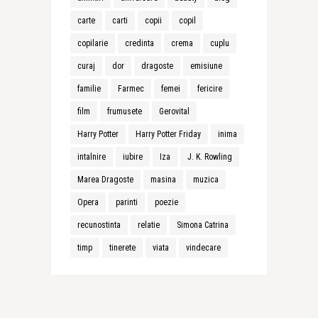
carte
carti
copii
copil
copilarie
credinta
crema
cuplu
curaj
dor
dragoste
emisiune
familie
Farmec
femei
fericire
film
frumusete
Gerovital
Harry Potter
Harry Potter Friday
inima
intalnire
iubire
Iza
J. K. Rowling
Marea Dragoste
masina
muzica
Opera
parinti
poezie
recunostinta
relatie
Simona Catrina
timp
tinerete
viata
vindecare