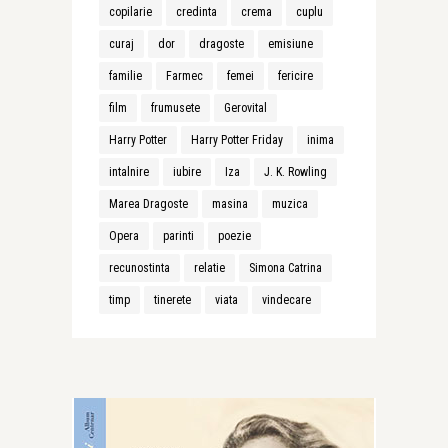
copilarie
credinta
crema
cuplu
curaj
dor
dragoste
emisiune
familie
Farmec
femei
fericire
film
frumusete
Gerovital
Harry Potter
Harry Potter Friday
inima
intalnire
iubire
Iza
J. K. Rowling
Marea Dragoste
masina
muzica
Opera
parinti
poezie
recunostinta
relatie
Simona Catrina
timp
tinerete
viata
vindecare