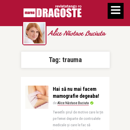
Alice Năstase Buciuta
Tag:
trauma
Hai să nu mai facem
mamografie degeaba!
de
Alice Năstase Buciuta
TweetÎn șirul de motive care le țin
pe femei departe de controalele
medicale și care le fac să