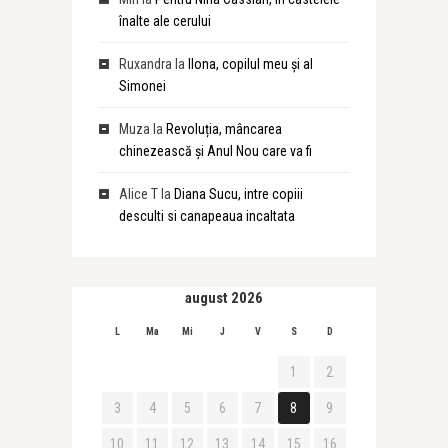
înalte ale cerului
Ruxandra
la
Ilona, copilul meu și al
Simonei
Muza
la
Revoluția, mâncarea
chinezească și Anul Nou care va fi
Alice T
la
Diana Sucu, intre copiii
desculti si canapeaua incaltata
august 2026
L
Ma
Mi
J
V
S
D
1
2
3
4
5
6
7
8
9
10
11
12
13
14
15
16