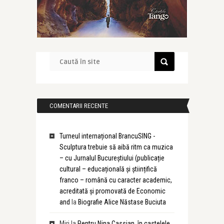
COMENTARII RECENTE
Turneul internațional BrancuSING -
Sculptura trebuie să aibă ritm ca muzica
– cu Jurnalul Bucureștiului (publicație
cultural – educațională și științifică
franco – română cu caracter academic,
acreditată și promovată de Economic
and
la
Biografie Alice Năstase Buciuta
Miri
la
Pentru Nina Cassian, în castelele