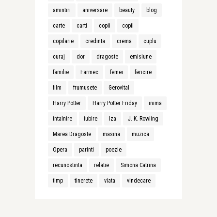
amintiri
aniversare
beauty
blog
carte
carti
copii
copil
copilarie
credinta
crema
cuplu
curaj
dor
dragoste
emisiune
familie
Farmec
femei
fericire
film
frumusete
Gerovital
Harry Potter
Harry Potter Friday
inima
intalnire
iubire
Iza
J. K. Rowling
Marea Dragoste
masina
muzica
Opera
parinti
poezie
recunostinta
relatie
Simona Catrina
timp
tinerete
viata
vindecare