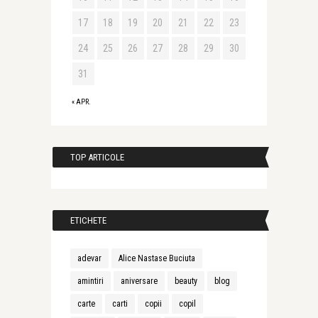
17
18
19
20
21
22
23
24
25
26
27
28
29
30
31
« APR.
TOP ARTICOLE
ETICHETE
adevar
Alice Nastase Buciuta
amintiri
aniversare
beauty
blog
carte
carti
copii
copil