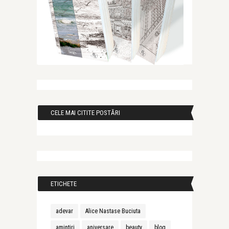
CELE MAI CITITE POSTĂRI
ETICHETE
adevar
Alice Nastase Buciuta
amintiri
aniversare
beauty
blog