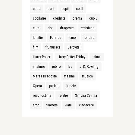
carte
carti
copii
copil
copilarie
credinta
crema
cuplu
curaj
dor
dragoste
emisiune
familie
Farmec
femei
fericire
film
frumusete
Gerovital
Harry Potter
Harry Potter Friday
inima
intalnire
iubire
Iza
J. K. Rowling
Marea Dragoste
masina
muzica
Opera
parinti
poezie
recunostinta
relatie
Simona Catrina
timp
tinerete
viata
vindecare