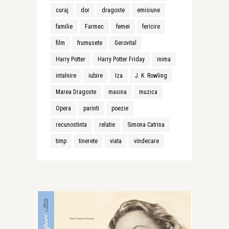
curaj
dor
dragoste
emisiune
familie
Farmec
femei
fericire
film
frumusete
Gerovital
Harry Potter
Harry Potter Friday
inima
intalnire
iubire
Iza
J. K. Rowling
Marea Dragoste
masina
muzica
Opera
parinti
poezie
recunostinta
relatie
Simona Catrina
timp
tinerete
viata
vindecare