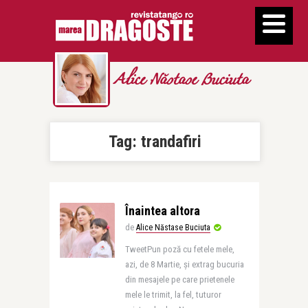
Alice Năstase Buciuta
Tag:
trandafiri
Înaintea altora
de
Alice Năstase Buciuta
TweetPun poză cu fetele mele,
azi, de 8 Martie, și extrag bucuria
din mesajele pe care prietenele
mele le trimit, la fel, tuturor