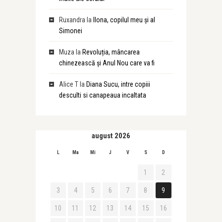
Ruxandra
la
Ilona, copilul meu și al
Simonei
Muza
la
Revoluția, mâncarea
chinezească și Anul Nou care va fi
Alice T
la
Diana Sucu, intre copiii
desculti si canapeaua incaltata
august 2026
L
Ma
Mi
J
V
S
D
1
2
3
4
5
6
7
8
9
10
11
12
13
14
15
16