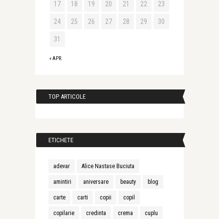
17
18
19
20
21
22
23
24
25
26
27
28
29
30
31
« APR.
TOP ARTICOLE
ETICHETE
adevar
Alice Nastase Buciuta
amintiri
aniversare
beauty
blog
carte
carti
copii
copil
copilarie
credinta
crema
cuplu