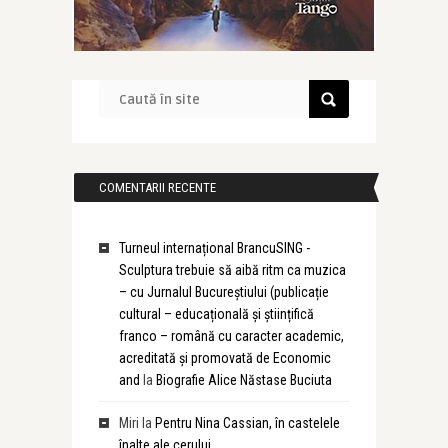
COMENTARII RECENTE
Turneul internațional BrancuSING -
Sculptura trebuie să aibă ritm ca muzica
– cu Jurnalul Bucureștiului (publicație
cultural – educațională și științifică
franco – română cu caracter academic,
acreditată și promovată de Economic
and
la
Biografie Alice Năstase Buciuta
Miri
la
Pentru Nina Cassian, în castelele
înalte ale cerului