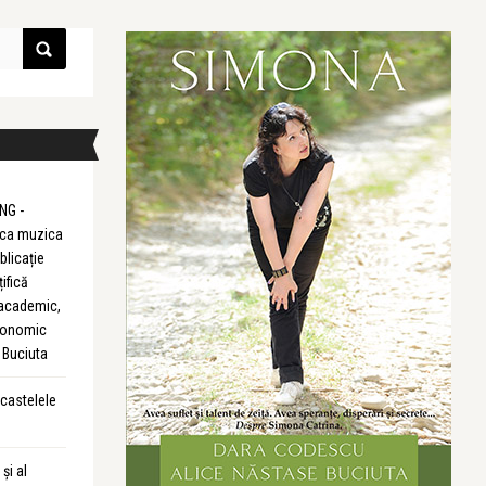
NG -
m ca muzica
blicație
țifică
 academic,
Economic
 Buciuta
 castelele
și al