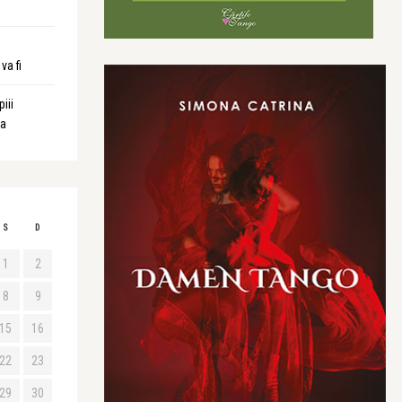
va fi
iii
ta
S
D
1
2
8
9
15
16
22
23
29
30