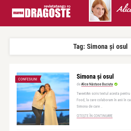
Alic
Tag:
Simona și osul
Simona și osul
CONFESIUNI
de
Alice Năstase Buciuta
TweetAm scris textul acesta pentru 
Food, la care colaboram în anii în c
Simona de care ..
CITEȘTE ÎN CONTINUARE