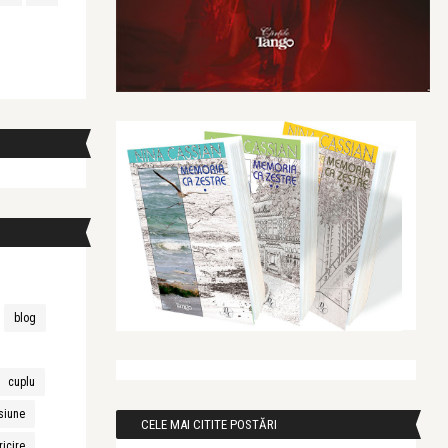
blog
cuplu
siune
CELE MAI CITITE POSTĂRI
ricire