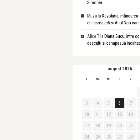
Simonei
Muza
la
Revoluția, mâncarea
chinezească și Anul Nou care 
Alice T
la
Diana Sucu, intre cop
desculti si canapeaua incalta
august 2026
L
Ma
Mi
J
V
3
4
5
6
7
10
11
12
13
14
17
18
19
20
21
24
25
26
27
28