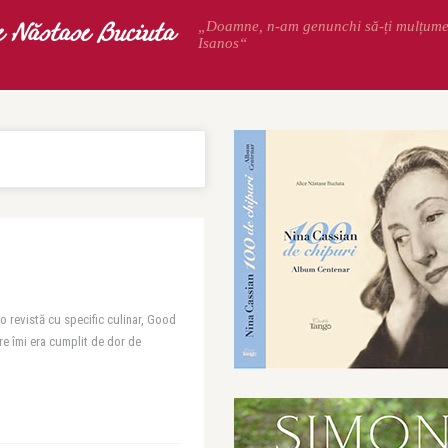
e Năstase Buciuta
„Doamne, n-am genunchi să-ți mulțum
Isanos“
o revistă cu specific culinar, Good
are îmi era cumplit de dor de