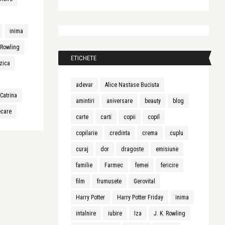
inima
. Rowling
ETICHETE
zica
adevar
Alice Nastase Buciuta
Catrina
amintiri
aniversare
beauty
blog
ecare
carte
carti
copii
copil
copilarie
credinta
crema
cuplu
curaj
dor
dragoste
emisiune
familie
Farmec
femei
fericire
film
frumusete
Gerovital
Harry Potter
Harry Potter Friday
inima
intalnire
iubire
Iza
J. K. Rowling