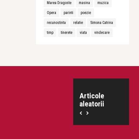
Marea Dragoste
masina
muzica
Opera
parinti
poezie
recunostinta
relatie
Simona Catrina
timp
tinerete
viata
vindecare
Articole
aleatorii