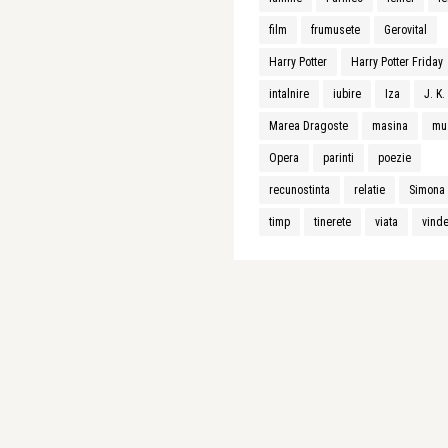
film
frumusete
Gerovital
Harry Potter
Harry Potter Friday
intalnire
iubire
Iza
J. K
Marea Dragoste
masina
mu
Opera
parinti
poezie
recunostinta
relatie
Simona 
timp
tinerete
viata
vind