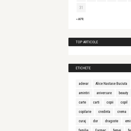
31
« APR.
TOP ARTICOLE
ETICHETE
adevar
Alice Nastase Buciuta
amintiri
aniversare
beauty
carte
carti
copii
copil
copilarie
credinta
crema
curaj
dor
dragoste
emi
familie
Farmec
femei
fe