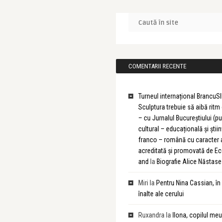
COMENTARII RECENTE
Turneul internațional BrancuSI
Sculptura trebuie să aibă rit
– cu Jurnalul Bucureștiului (pu
cultural – educațională și știin
franco – română cu caracter
acreditată și promovată de 
and
la
Biografie Alice Năstase
Miri
la
Pentru Nina Cassian, în
înalte ale cerului
Ruxandra
la
Ilona, copilul meu 