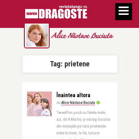
Alice Năstase Buciuta
Tag:
prietene
Înaintea altora
de
Alice Năstase Buciuta
TweetPun poză cu fetele mele,
azi, de 8 Martie, și extrag bucuria
din mesajele pe care prietenele
mele le trimit, la fel, tuturor