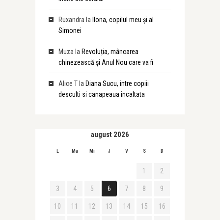
Ruxandra
la
Ilona, copilul meu și al
Simonei
Muza
la
Revoluția, mâncarea
chinezească și Anul Nou care va fi
Alice T
la
Diana Sucu, intre copiii
desculti si canapeaua incaltata
august 2026
L
Ma
Mi
J
V
S
D
1
2
3
4
5
6
7
8
9
10
11
12
13
14
15
16