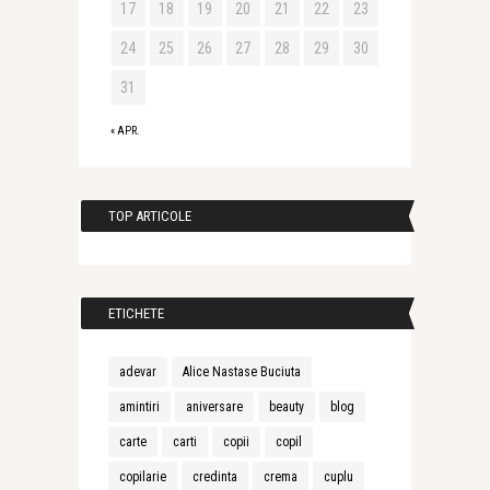
17
18
19
20
21
22
23
24
25
26
27
28
29
30
31
« APR.
TOP ARTICOLE
ETICHETE
adevar
Alice Nastase Buciuta
amintiri
aniversare
beauty
blog
carte
carti
copii
copil
copilarie
credinta
crema
cuplu