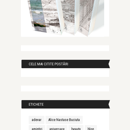
CELE MAI CITITE POSTĂRI
ETICHETE
adevar
Alice Nastase Buciuta
amintiri
aniversare
beauty
blog