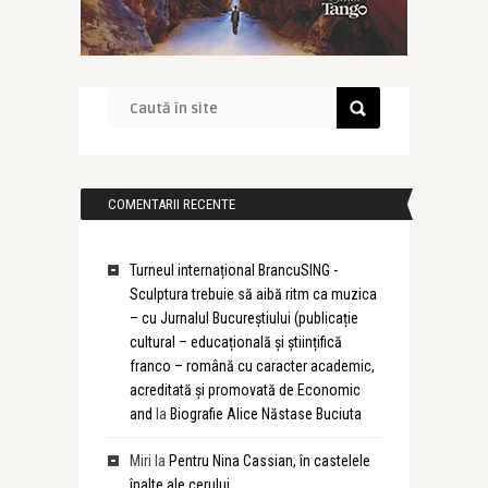
COMENTARII RECENTE
Turneul internațional BrancuSING -
Sculptura trebuie să aibă ritm ca muzica
– cu Jurnalul Bucureștiului (publicație
cultural – educațională și științifică
franco – română cu caracter academic,
acreditată și promovată de Economic
and
la
Biografie Alice Năstase Buciuta
Miri
la
Pentru Nina Cassian, în castelele
înalte ale cerului