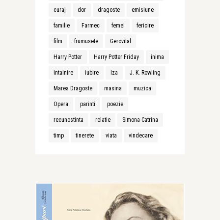
curaj
dor
dragoste
emisiune
familie
Farmec
femei
fericire
film
frumusete
Gerovital
Harry Potter
Harry Potter Friday
inima
intalnire
iubire
Iza
J. K. Rowling
Marea Dragoste
masina
muzica
Opera
parinti
poezie
recunostinta
relatie
Simona Catrina
timp
tinerete
viata
vindecare