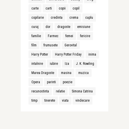
carte
carti
copii
copil
copilarie
credinta
crema
cuplu
curaj
dor
dragoste
emisiune
familie
Farmec
femei
fericire
film
frumusete
Gerovital
Harry Potter
Harry Potter Friday
inima
intalnire
iubire
Iza
J. K. Rowling
Marea Dragoste
masina
muzica
Opera
parinti
poezie
recunostinta
relatie
Simona Catrina
timp
tinerete
viata
vindecare