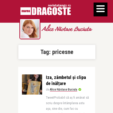
Alice Năstase Buciuta
Tag:
pricesne
Iza, zâmbetul și clipa
de înălțare
de
Alice Năstase Buciuta
TweetProbabil că aș fi amânat să
scriu despre întâmplarea asta
așa, sine die, cum fac cu