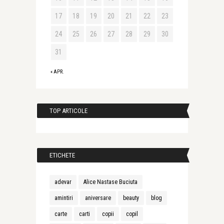
17
18
19
20
21
22
23
24
25
26
27
28
29
30
31
« APR.
TOP ARTICOLE
ETICHETE
adevar
Alice Nastase Buciuta
amintiri
aniversare
beauty
blog
carte
carti
copii
copil