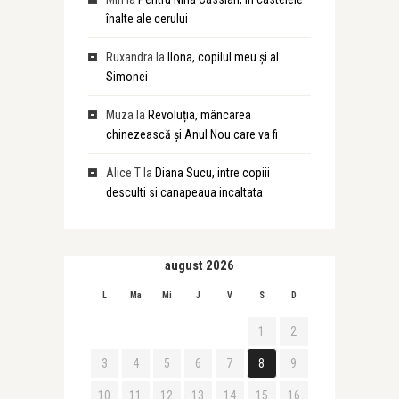
înalte ale cerului
Ruxandra
la
Ilona, copilul meu și al
Simonei
Muza
la
Revoluția, mâncarea
chinezească și Anul Nou care va fi
Alice T
la
Diana Sucu, intre copiii
desculti si canapeaua incaltata
august 2026
L
Ma
Mi
J
V
S
D
1
2
3
4
5
6
7
8
9
10
11
12
13
14
15
16