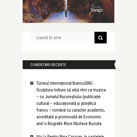
COMENTARII RECENTE
Turneul internațional BrancuSING -
Sculptura trebuie să aibă ritm ca muzica
– cu Jurnalul Bucureștiului (publicație
cultural – educațională și științifică
franco – română cu caracter academic,
acreditată și promovată de Economic
and
la
Biografie Alice Năstase Buciuta
Miri
la
Pentru Nina Cassian, în castelele