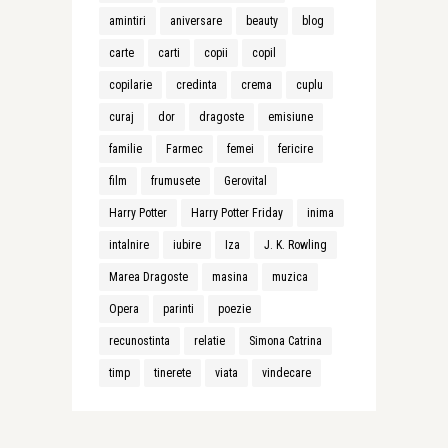
amintiri
aniversare
beauty
blog
carte
carti
copii
copil
copilarie
credinta
crema
cuplu
curaj
dor
dragoste
emisiune
familie
Farmec
femei
fericire
film
frumusete
Gerovital
Harry Potter
Harry Potter Friday
inima
intalnire
iubire
Iza
J. K. Rowling
Marea Dragoste
masina
muzica
Opera
parinti
poezie
recunostinta
relatie
Simona Catrina
timp
tinerete
viata
vindecare