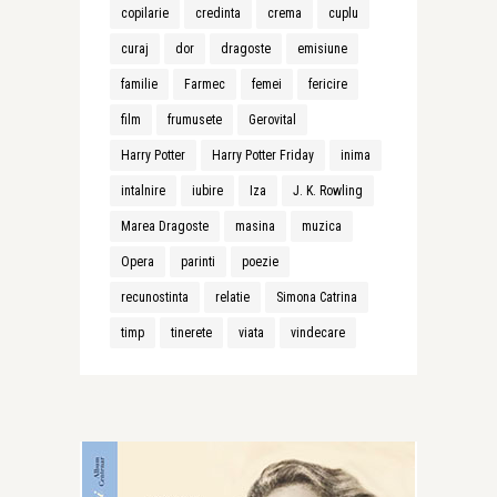
copilarie
credinta
crema
cuplu
curaj
dor
dragoste
emisiune
familie
Farmec
femei
fericire
film
frumusete
Gerovital
Harry Potter
Harry Potter Friday
inima
intalnire
iubire
Iza
J. K. Rowling
Marea Dragoste
masina
muzica
Opera
parinti
poezie
recunostinta
relatie
Simona Catrina
timp
tinerete
viata
vindecare