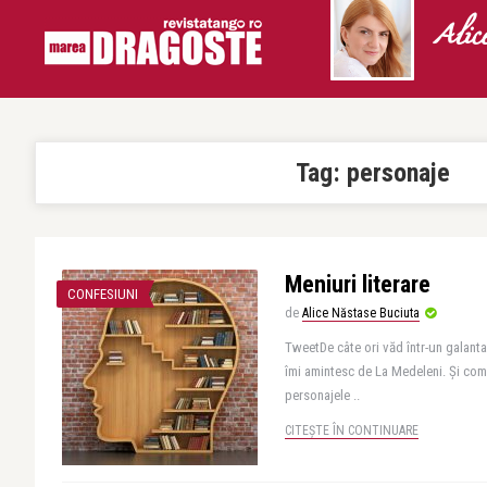
Alic
Tag:
personaje
Meniuri literare
CONFESIUNI
de
Alice Năstase Buciuta
TweetDe câte ori văd într-un galanta
îmi amintesc de La Medeleni. Şi com
personajele ..
CITEȘTE ÎN CONTINUARE