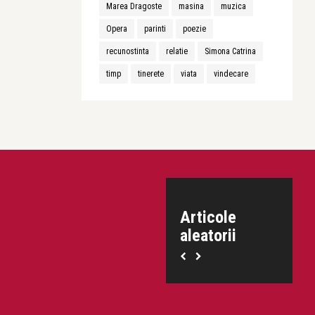
Marea Dragoste
masina
muzica
Opera
parinti
poezie
recunostinta
relatie
Simona Catrina
timp
tinerete
viata
vindecare
Articole
aleatorii