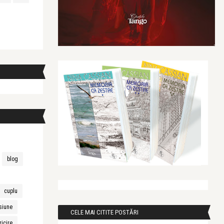
blog
cuplu
siune
CELE MAI CITITE POSTĂRI
ricire