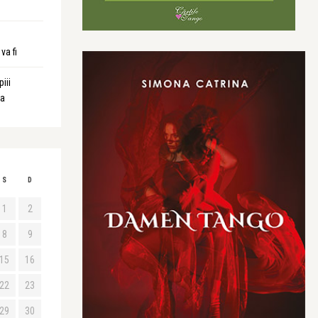
va fi
iii
ta
S
D
1
2
8
9
15
16
22
23
29
30