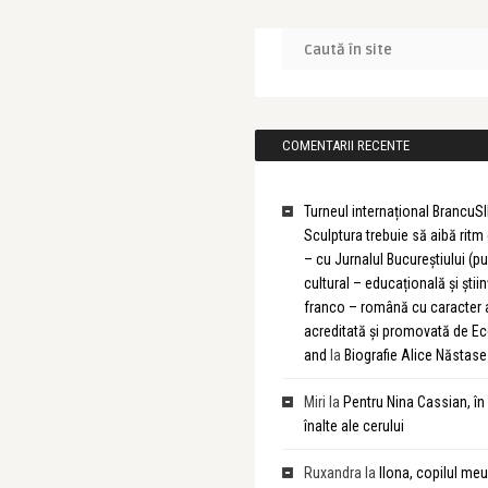
COMENTARII RECENTE
Turneul internațional BrancuSI
Sculptura trebuie să aibă rit
– cu Jurnalul Bucureștiului (pu
cultural – educațională și știin
franco – română cu caracter
acreditată și promovată de 
and
la
Biografie Alice Năstase
Miri
la
Pentru Nina Cassian, în
înalte ale cerului
Ruxandra
la
Ilona, copilul meu 