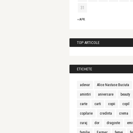
31
« APR.
TOP ARTICOLE
ETICHETE
adevar
Alice Nastase Buciuta
amintiri
aniversare
beauty
carte
carti
copii
copil
copilarie
credinta
crema
curaj
dor
dragoste
emi
familie
Farmec
femei
fe