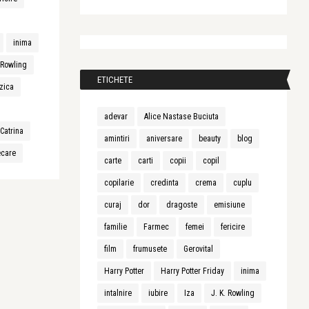
inima
. Rowling
ETICHETE
zica
adevar
Alice Nastase Buciuta
Catrina
amintiri
aniversare
beauty
blog
ecare
carte
carti
copii
copil
copilarie
credinta
crema
cuplu
curaj
dor
dragoste
emisiune
familie
Farmec
femei
fericire
film
frumusete
Gerovital
Harry Potter
Harry Potter Friday
inima
intalnire
iubire
Iza
J. K. Rowling