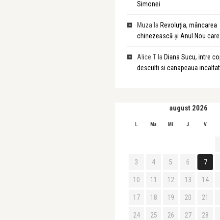
Simonei
Muza
la
Revoluția, mâncarea
chinezească și Anul Nou care 
Alice T
la
Diana Sucu, intre cop
desculti si canapeaua incalta
august 2026
L
Ma
Mi
J
V
3
4
5
6
7
10
11
12
13
14
17
18
19
20
21
24
25
26
27
28