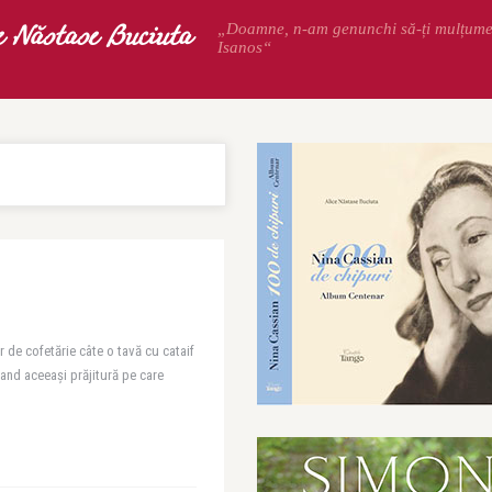
e Năstase Buciuta
„Doamne, n-am genunchi să-ți mulțum
Isanos“
r de cofetărie câte o tavă cu cataif
and aceeaşi prăjitură pe care