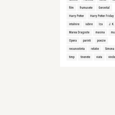
film
frumusete
Gerovital
Harry Potter
Harry Potter Friday
intalnire
iubire
Iza
J. K
Marea Dragoste
masina
mu
Opera
parinti
poezie
recunostinta
relatie
Simona 
timp
tinerete
viata
vind