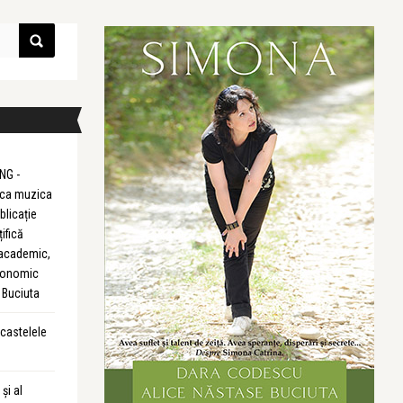
NG -
m ca muzica
blicație
țifică
 academic,
Economic
 Buciuta
 castelele
și al