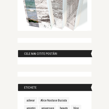
CELE MAI CITITE POSTĂRI
ETICHETE
adevar
Alice Nastase Buciuta
amintiri
aniversare
beauty
blog