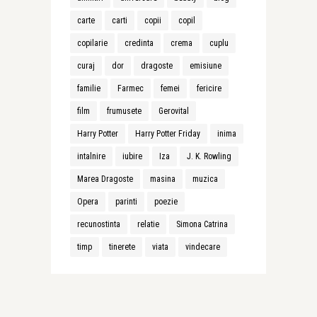
carte
carti
copii
copil
copilarie
credinta
crema
cuplu
curaj
dor
dragoste
emisiune
familie
Farmec
femei
fericire
film
frumusete
Gerovital
Harry Potter
Harry Potter Friday
inima
intalnire
iubire
Iza
J. K. Rowling
Marea Dragoste
masina
muzica
Opera
parinti
poezie
recunostinta
relatie
Simona Catrina
timp
tinerete
viata
vindecare