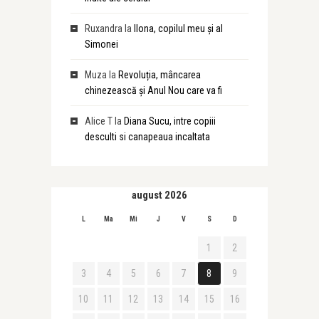
Ruxandra
la
Ilona, copilul meu și al
Simonei
Muza
la
Revoluția, mâncarea
chinezească și Anul Nou care va fi
Alice T
la
Diana Sucu, intre copiii
desculti si canapeaua incaltata
august 2026
L
Ma
Mi
J
V
S
D
1
2
3
4
5
6
7
8
9
10
11
12
13
14
15
16