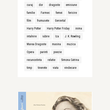
curaj
dor
dragoste
emisiune
familie
Farmec
femei
fericire
film
frumusete
Gerovital
Harry Potter
Harry Potter Friday
inima
intalnire
iubire
Iza
J. K. Rowling
Marea Dragoste
masina
muzica
Opera
parinti
poezie
recunostinta
relatie
Simona Catrina
timp
tinerete
viata
vindecare