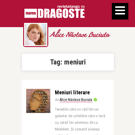
Alice Năstase Buciuta
Tag:
meniuri
Meniuri literare
de
Alice Năstase Buciuta
TweetDe câte ori văd într-un
galantar de cofetărie câte o tavă
cu cataif îmi amintesc de La
Medeleni. Şi comand aceeaşi