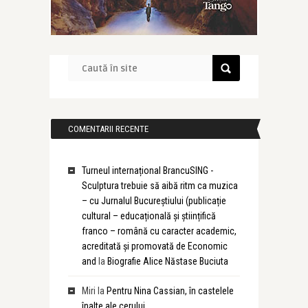
COMENTARII RECENTE
Turneul internațional BrancuSING -
Sculptura trebuie să aibă ritm ca muzica
– cu Jurnalul Bucureștiului (publicație
cultural – educațională și științifică
franco – română cu caracter academic,
acreditată și promovată de Economic
and
la
Biografie Alice Năstase Buciuta
Miri
la
Pentru Nina Cassian, în castelele
înalte ale cerului