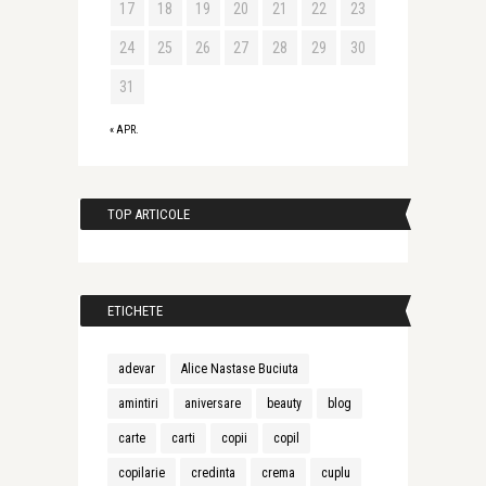
17
18
19
20
21
22
23
24
25
26
27
28
29
30
31
« APR.
TOP ARTICOLE
ETICHETE
adevar
Alice Nastase Buciuta
amintiri
aniversare
beauty
blog
carte
carti
copii
copil
copilarie
credinta
crema
cuplu